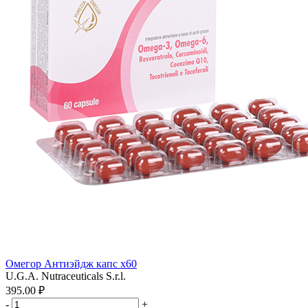
Омегор Антиэйдж капс x60
U.G.A. Nutraceuticals S.r.l.
395.00 ₽
-
+