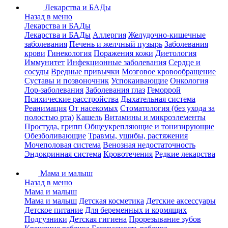
Лекарства и БАДы
Назад в меню
Лекарства и БАДы
Лекарства и БАДы
Аллергия
Желудочно-кишечные
заболевания
Печень и желчный пузырь
Заболевания
крови
Гинекология
Поражения кожи
Диетология
Иммунитет
Инфекционные заболевания
Сердце и
сосуды
Вредные привычки
Мозговое кровообращение
Суставы и позвоночник
Успокаивающие
Онкология
Лор-заболевания
Заболевания глаз
Геморрой
Психические расстройства
Дыхательная система
Реанимация
От насекомых
Стоматология (без ухода за
полостью рта)
Кашель
Витамины и микроэлементы
Простуда, грипп
Общеукрепляющие и тонизирующие
Обезболивающие
Травмы, ушибы, растяжения
Мочеполовая система
Венозная недостаточность
Эндокринная система
Кровотечения
Редкие лекарства
Мама и малыш
Назад в меню
Мама и малыш
Мама и малыш
Детская косметика
Детские аксессуары
Детское питание
Для беременных и кормящих
Подгузники
Детская гигиена
Прорезывание зубов