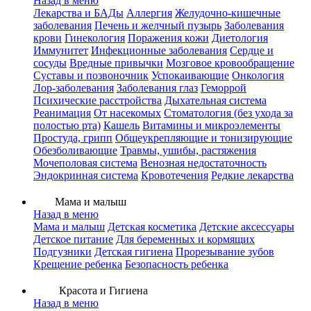
Назад в меню
Лекарства и БАДы
Аллергия
Желудочно-кишечные
заболевания
Печень и желчный пузырь
Заболевания
крови
Гинекология
Поражения кожи
Диетология
Иммунитет
Инфекционные заболевания
Сердце и
сосуды
Вредные привычки
Мозговое кровообращение
Суставы и позвоночник
Успокаивающие
Онкология
Лор-заболевания
Заболевания глаз
Геморрой
Психические расстройства
Дыхательная система
Реанимация
От насекомых
Стоматология (без ухода за
полостью рта)
Кашель
Витамины и микроэлементы
Простуда, грипп
Общеукрепляющие и тонизирующие
Обезболивающие
Травмы, ушибы, растяжения
Мочеполовая система
Венозная недостаточность
Эндокринная система
Кровотечения
Редкие лекарства
Мама и малыш
Назад в меню
Мама и малыш
Детская косметика
Детские аксессуары
Детское питание
Для беременных и кормящих
Подгузники
Детская гигиена
Прорезывание зубов
Крещение ребенка
Безопасность ребенка
Красота и Гигиена
Назад в меню