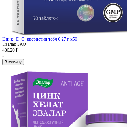
Цинк+Д+С+кверцетин табл 0,27 г x50
Эвалар ЗАО
486.20 ₽
-
+
В корзину