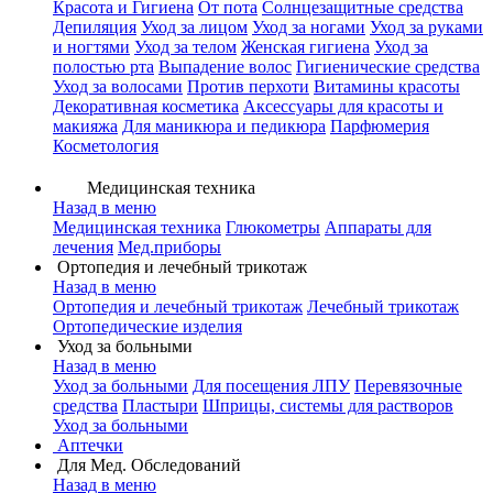
Красота и Гигиена
От пота
Солнцезащитные средства
Депиляция
Уход за лицом
Уход за ногами
Уход за руками
и ногтями
Уход за телом
Женская гигиена
Уход за
полостью рта
Выпадение волос
Гигиенические средства
Уход за волосами
Против перхоти
Витамины красоты
Декоративная косметика
Аксессуары для красоты и
макияжа
Для маникюра и педикюра
Парфюмерия
Косметология
Медицинская техника
Назад в меню
Медицинская техника
Глюкометры
Аппараты для
лечения
Мед.приборы
Ортопедия и лечебный трикотаж
Назад в меню
Ортопедия и лечебный трикотаж
Лечебный трикотаж
Ортопедические изделия
Уход за больными
Назад в меню
Уход за больными
Для посещения ЛПУ
Перевязочные
средства
Пластыри
Шприцы, системы для растворов
Уход за больными
Аптечки
Для Мед. Обследований
Назад в меню