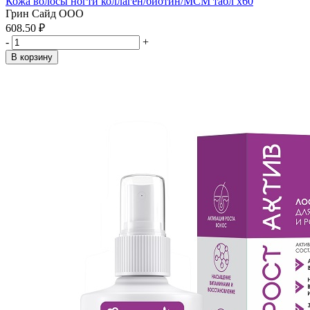
Кожа волосы ногти коллаген/биотин/MCM табл x60
Грин Сайд ООО
608.50 ₽
-
+
В корзину