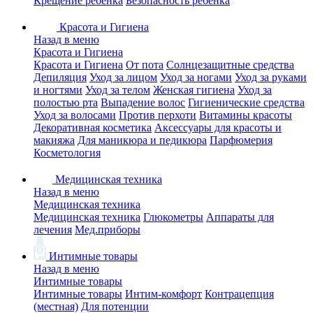
Крещение ребенка
Безопасность ребенка
Красота и Гигиена
Назад в меню
Красота и Гигиена
Красота и Гигиена
От пота
Солнцезащитные средства
Депиляция
Уход за лицом
Уход за ногами
Уход за руками
и ногтями
Уход за телом
Женская гигиена
Уход за
полостью рта
Выпадение волос
Гигиенические средства
Уход за волосами
Против перхоти
Витамины красоты
Декоративная косметика
Аксессуары для красоты и
макияжа
Для маникюра и педикюра
Парфюмерия
Косметология
Медицинская техника
Назад в меню
Медицинская техника
Медицинская техника
Глюкометры
Аппараты для
лечения
Мед.приборы
Интимные товары
Назад в меню
Интимные товары
Интимные товары
Интим-комфорт
Контрацепция
(местная)
Для потенции