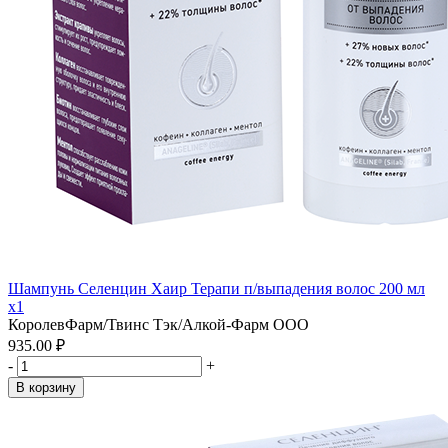
Шампунь Селенцин Хаир Терапи п/выпадения волос 200 мл
x1
КоролевФарм/Твинс Тэк/Алкой-Фарм ООО
935.00 ₽
-
+
В корзину