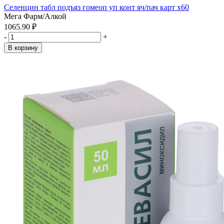
Селенцин табл подъяз гомеоп уп конт яч/пач карт x60
Мега Фарм/Алкой
1065.90 ₽
-
+
В корзину