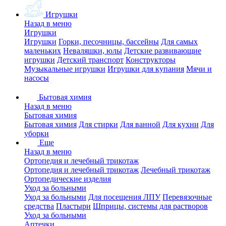
Игрушки
Назад в меню
Игрушки
Игрушки
Горки, песочницы, бассейны
Для самых
маленьких
Неваляшки, юлы
Детские развивающие
игрушки
Детский транспорт
Конструкторы
Музыкальные игрушки
Игрушки для купания
Мячи и
насосы
Бытовая химия
Назад в меню
Бытовая химия
Бытовая химия
Для стирки
Для ванной
Для кухни
Для
уборки
Еще
Назад в меню
Ортопедия и лечебный трикотаж
Ортопедия и лечебный трикотаж
Лечебный трикотаж
Ортопедические изделия
Уход за больными
Уход за больными
Для посещения ЛПУ
Перевязочные
средства
Пластыри
Шприцы, системы для растворов
Уход за больными
Аптечки