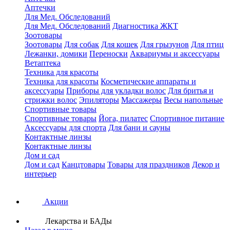
Аптечки
Для Мед. Обследований
Для Мед. Обследований
Диагностика ЖКТ
Зоотовары
Зоотовары
Для собак
Для кошек
Для грызунов
Для птиц
Лежанки, домики
Переноски
Аквариумы и аксессуары
Ветаптека
Техника для красоты
Техника для красоты
Косметические аппараты и
аксессуары
Приборы для укладки волос
Для бритья и
стрижки волос
Эпиляторы
Массажеры
Весы напольные
Спортивные товары
Спортивные товары
Йога, пилатес
Спортивное питание
Аксессуары для спорта
Для бани и сауны
Контактные линзы
Контактные линзы
Дом и сад
Дом и сад
Канцтовары
Товары для праздников
Декор и
интерьер
Акции
Лекарства и БАДы