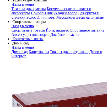
Техника для красоты
Назад в меню
Техника для красоты
Косметические аппараты и
аксессуары
Приборы для укладки волос
Для бритья и
стрижки волос
Эпиляторы
Массажеры
Весы напольные
Спортивные товары
Назад в меню
Спортивные товары
Йога, пилатес
Спортивное питание
Аксессуары для спорта
Для бани и сауны
Контактные линзы
Дом и сад
Назад в меню
Дом и сад
Канцтовары
Товары для праздников
Декор и
интерьер