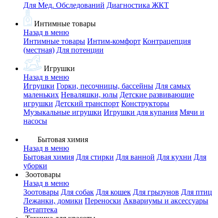
Для Мед. Обследований
Диагностика ЖКТ
Интимные товары
Назад в меню
Интимные товары
Интим-комфорт
Контрацепция
(местная)
Для потенции
Игрушки
Назад в меню
Игрушки
Горки, песочницы, бассейны
Для самых
маленьких
Неваляшки, юлы
Детские развивающие
игрушки
Детский транспорт
Конструкторы
Музыкальные игрушки
Игрушки для купания
Мячи и
насосы
Бытовая химия
Назад в меню
Бытовая химия
Для стирки
Для ванной
Для кухни
Для
уборки
Зоотовары
Назад в меню
Зоотовары
Для собак
Для кошек
Для грызунов
Для птиц
Лежанки, домики
Переноски
Аквариумы и аксессуары
Ветаптека