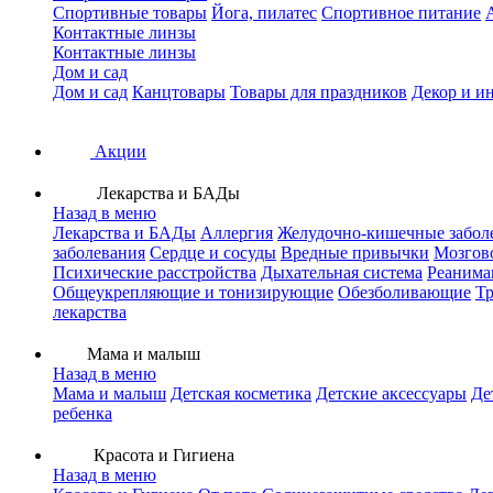
Спортивные товары
Йога, пилатес
Спортивное питание
Контактные линзы
Контактные линзы
Дом и сад
Дом и сад
Канцтовары
Товары для праздников
Декор и и
Акции
Лекарства и БАДы
Назад в меню
Лекарства и БАДы
Аллергия
Желудочно-кишечные забол
заболевания
Сердце и сосуды
Вредные привычки
Мозгов
Психические расстройства
Дыхательная система
Реанима
Общеукрепляющие и тонизирующие
Обезболивающие
Тр
лекарства
Мама и малыш
Назад в меню
Мама и малыш
Детская косметика
Детские аксессуары
Де
ребенка
Красота и Гигиена
Назад в меню