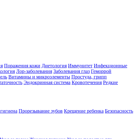
ия
Поражения кожи
Диетология
Иммунитет
Инфекционные
ология
Лор-заболевания
Заболевания глаз
Геморрой
ель
Витамины и микроэлементы
Простуда, грипп
таточность
Эндокринная система
Кровотечения
Редкие
 гигиена
Прорезывание зубов
Крещение ребенка
Безопасность