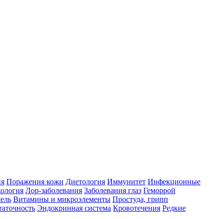
ия
Поражения кожи
Диетология
Иммунитет
Инфекционные
ология
Лор-заболевания
Заболевания глаз
Геморрой
ель
Витамины и микроэлементы
Простуда, грипп
таточность
Эндокринная система
Кровотечения
Редкие