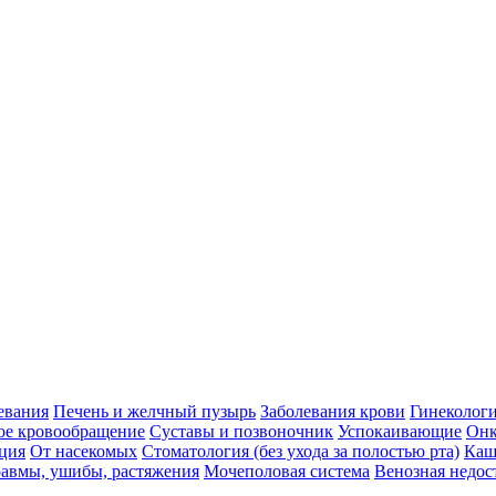
евания
Печень и желчный пузырь
Заболевания крови
Гинеколог
ое кровообращение
Суставы и позвоночник
Успокаивающие
Онк
ция
От насекомых
Стоматология (без ухода за полостью рта)
Каш
авмы, ушибы, растяжения
Мочеполовая система
Венозная недос