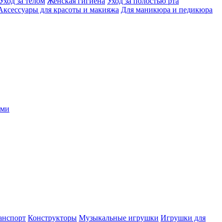
Уход за телом
Женская гигиена
Уход за полостью рта
Аксессуары для красоты и макияжа
Для маникюра и педикюра
ыми
анспорт
Конструкторы
Музыкальные игрушки
Игрушки для