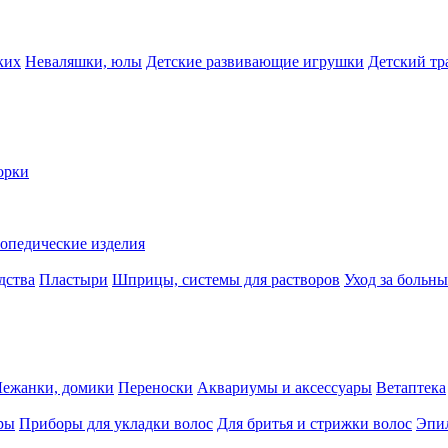
ких
Неваляшки, юлы
Детские развивающие игрушки
Детский тр
орки
опедические изделия
дства
Пластыри
Шприцы, системы для растворов
Уход за больн
Лежанки, домики
Переноски
Аквариумы и аксессуары
Ветаптека
ры
Приборы для укладки волос
Для бритья и стрижки волос
Эпи