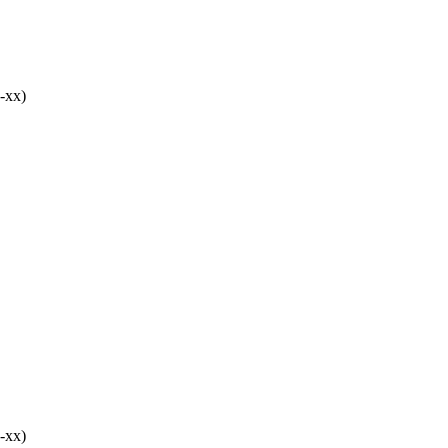
-хх)
-хх)