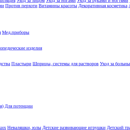
пиляция
Уход за лицом
Уход за ногами
Уход за руками и ногтями
ми
Против перхоти
Витамины красоты
Декоративная косметика
я
Мед.приборы
опедические изделия
дства
Пластыри
Шприцы, системы для растворов
Уход за больн
я)
Для потенции
ких
Неваляшки, юлы
Детские развивающие игрушки
Детский тр