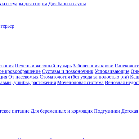
Аксессуары для спорта
Для бани и сауны
нтерьер
евания
Печень и желчный пузырь
Заболевания крови
Гинеколог
ое кровообращение
Суставы и позвоночник
Успокаивающие
Онк
ция
От насекомых
Стоматология (без ухода за полостью рта)
Каш
авмы, ушибы, растяжения
Мочеполовая система
Венозная недос
тское питание
Для беременных и кормящих
Подгузники
Детская