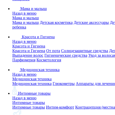
Мама и малыш
Назад в меню
Мама и малыш
Мама и малыш
Детская косметика
Детские аксессуары
Де
ребенка
Красота и Гигиена
Назад в меню
Красота и Гигиена
Красота и Гигиена
От пота
Солнцезащитные средства
Де
Выпадение волос
Гигиенические средства
Уход за волоса
Парфюмерия
Косметология
Медицинская техника
Назад в меню
Медицинская техника
Медицинская техника
Глюкометры
Аппараты для лечени
Интимные товары
Назад в меню
Интимные товары
Интимные товары
Интим-комфорт
Контрацепция (местна