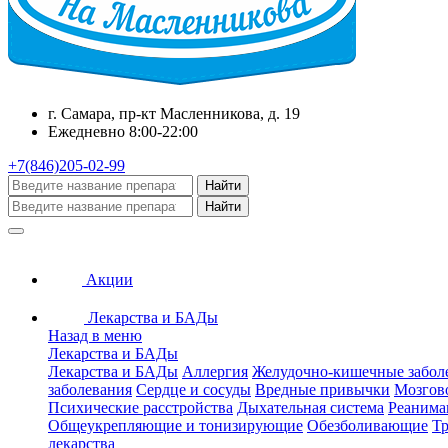
г. Самара, пр-кт Масленникова, д. 19
Ежедневно 8:00-22:00
+7(846)205-02-99
Найти
Найти
Акции
Лекарства и БАДы
Назад в меню
Лекарства и БАДы
Лекарства и БАДы
Аллергия
Желудочно-кишечные забол
заболевания
Сердце и сосуды
Вредные привычки
Мозгов
Психические расстройства
Дыхательная система
Реанима
Общеукрепляющие и тонизирующие
Обезболивающие
Тр
лекарства