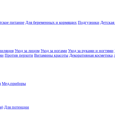
тское питание
Для беременных и кормящих
Подгузники
Детская
пиляция
Уход за лицом
Уход за ногами
Уход за руками и ногтями
ми
Против перхоти
Витамины красоты
Декоративная косметика
я
Мед.приборы
я)
Для потенции