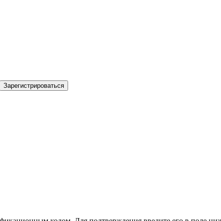
Зарегистрироваться
фикационным кодом. Для подтверждения введите его в поле ниж