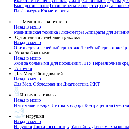
Красота и Гигиена
От пота
Солнцезащитные средства
Де
Выпадение волос
Гигиенические средства
Уход за волоса
Парфюмерия
Косметология
Медицинская техника
Назад в меню
Медицинская техника
Глюкометры
Аппараты для лечени
Ортопедия и лечебный трикотаж
Назад в меню
Ортопедия и лечебный трикотаж
Лечебный трикотаж
Орт
Уход за больными
Назад в меню
Уход за больными
Для посещения ЛПУ
Перевязочные сре
Аптечки
Для Мед. Обследований
Назад в меню
Для Мед. Обследований
Диагностика ЖКТ
Интимные товары
Назад в меню
Интимные товары
Интим-комфорт
Контрацепция (местна
Игрушки
Назад в меню
Игрушки
Горки, песочницы, бассейны
Для самых малень