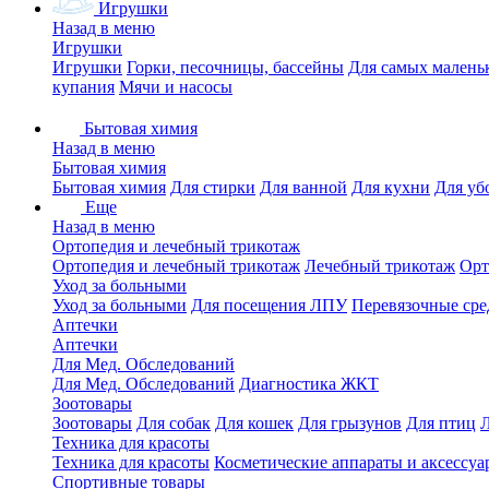
Игрушки
Назад в меню
Игрушки
Игрушки
Горки, песочницы, бассейны
Для самых малень
купания
Мячи и насосы
Бытовая химия
Назад в меню
Бытовая химия
Бытовая химия
Для стирки
Для ванной
Для кухни
Для уб
Еще
Назад в меню
Ортопедия и лечебный трикотаж
Ортопедия и лечебный трикотаж
Лечебный трикотаж
Орт
Уход за больными
Уход за больными
Для посещения ЛПУ
Перевязочные сре
Аптечки
Аптечки
Для Мед. Обследований
Для Мед. Обследований
Диагностика ЖКТ
Зоотовары
Зоотовары
Для собак
Для кошек
Для грызунов
Для птиц
Техника для красоты
Техника для красоты
Косметические аппараты и аксессуа
Спортивные товары