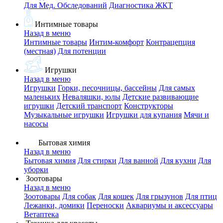
Для Мед. Обследований
Диагностика ЖКТ
Интимные товары
Назад в меню
Интимные товары
Интим-комфорт
Контрацепция
(местная)
Для потенции
Игрушки
Назад в меню
Игрушки
Горки, песочницы, бассейны
Для самых
маленьких
Неваляшки, юлы
Детские развивающие
игрушки
Детский транспорт
Конструкторы
Музыкальные игрушки
Игрушки для купания
Мячи и
насосы
Бытовая химия
Назад в меню
Бытовая химия
Для стирки
Для ванной
Для кухни
Для
уборки
Зоотовары
Назад в меню
Зоотовары
Для собак
Для кошек
Для грызунов
Для птиц
Лежанки, домики
Переноски
Аквариумы и аксессуары
Ветаптека