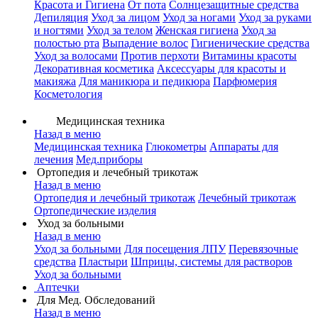
Красота и Гигиена
От пота
Солнцезащитные средства
Депиляция
Уход за лицом
Уход за ногами
Уход за руками
и ногтями
Уход за телом
Женская гигиена
Уход за
полостью рта
Выпадение волос
Гигиенические средства
Уход за волосами
Против перхоти
Витамины красоты
Декоративная косметика
Аксессуары для красоты и
макияжа
Для маникюра и педикюра
Парфюмерия
Косметология
Медицинская техника
Назад в меню
Медицинская техника
Глюкометры
Аппараты для
лечения
Мед.приборы
Ортопедия и лечебный трикотаж
Назад в меню
Ортопедия и лечебный трикотаж
Лечебный трикотаж
Ортопедические изделия
Уход за больными
Назад в меню
Уход за больными
Для посещения ЛПУ
Перевязочные
средства
Пластыри
Шприцы, системы для растворов
Уход за больными
Аптечки
Для Мед. Обследований
Назад в меню