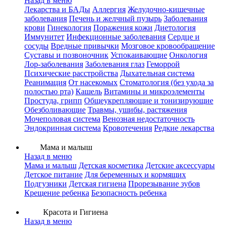
Назад в меню
Лекарства и БАДы
Аллергия
Желудочно-кишечные
заболевания
Печень и желчный пузырь
Заболевания
крови
Гинекология
Поражения кожи
Диетология
Иммунитет
Инфекционные заболевания
Сердце и
сосуды
Вредные привычки
Мозговое кровообращение
Суставы и позвоночник
Успокаивающие
Онкология
Лор-заболевания
Заболевания глаз
Геморрой
Психические расстройства
Дыхательная система
Реанимация
От насекомых
Стоматология (без ухода за
полостью рта)
Кашель
Витамины и микроэлементы
Простуда, грипп
Общеукрепляющие и тонизирующие
Обезболивающие
Травмы, ушибы, растяжения
Мочеполовая система
Венозная недостаточность
Эндокринная система
Кровотечения
Редкие лекарства
Мама и малыш
Назад в меню
Мама и малыш
Детская косметика
Детские аксессуары
Детское питание
Для беременных и кормящих
Подгузники
Детская гигиена
Прорезывание зубов
Крещение ребенка
Безопасность ребенка
Красота и Гигиена
Назад в меню