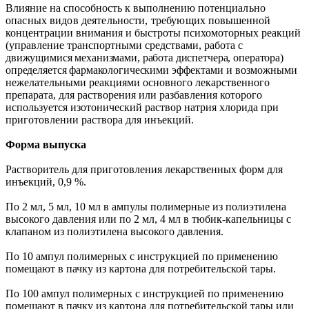
Влияние на способность к выполнению потен
циально
опасных видов деятельности, требующих
повышенной
концентрации внимания и быстроты психомоторных реакций
(управление транспортными средствами, работа с
движущимися механизмами, работа диспетчера,
оператора)
определяется фармакологическими
эффектами и возможными
нежелательными реакциями основного лекарственного
препарата, для растворения или разбавления которого
используется изотонический раствор натрия хлорида при
приготовлении раствора для инъекций.
Форма выпуска
Растворитель для приготовления лекарственных
форм для
инъекций, 0,9 %.
По 2 мл, 5 мл, 10 мл в ампулы полимерные из полиэтилена
высокого давления или по 2 мл, 4 мл в тюбик-капельницы с
клапаном из полиэтилена высокого давления.
По 10 ампул полимерных с инструкцией по применению
помещают в пачку из картона для потребительской тары.
По 100 ампул полимерных с инструкцией по применению
помещают в пачку из картона для потребительской тары или