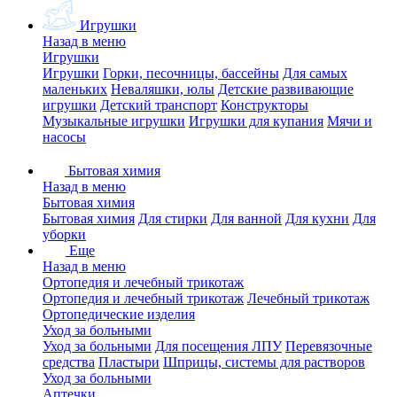
Игрушки
Назад в меню
Игрушки
Игрушки
Горки, песочницы, бассейны
Для самых
маленьких
Неваляшки, юлы
Детские развивающие
игрушки
Детский транспорт
Конструкторы
Музыкальные игрушки
Игрушки для купания
Мячи и
насосы
Бытовая химия
Назад в меню
Бытовая химия
Бытовая химия
Для стирки
Для ванной
Для кухни
Для
уборки
Еще
Назад в меню
Ортопедия и лечебный трикотаж
Ортопедия и лечебный трикотаж
Лечебный трикотаж
Ортопедические изделия
Уход за больными
Уход за больными
Для посещения ЛПУ
Перевязочные
средства
Пластыри
Шприцы, системы для растворов
Уход за больными
Аптечки