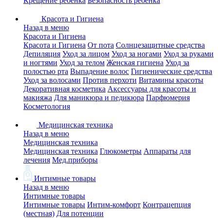
Крещение ребенка
Безопасность ребенка
Красота и Гигиена
Назад в меню
Красота и Гигиена
Красота и Гигиена
От пота
Солнцезащитные средства
Депиляция
Уход за лицом
Уход за ногами
Уход за руками
и ногтями
Уход за телом
Женская гигиена
Уход за
полостью рта
Выпадение волос
Гигиенические средства
Уход за волосами
Против перхоти
Витамины красоты
Декоративная косметика
Аксессуары для красоты и
макияжа
Для маникюра и педикюра
Парфюмерия
Косметология
Медицинская техника
Назад в меню
Медицинская техника
Медицинская техника
Глюкометры
Аппараты для
лечения
Мед.приборы
Интимные товары
Назад в меню
Интимные товары
Интимные товары
Интим-комфорт
Контрацепция
(местная)
Для потенции