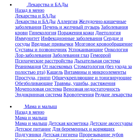
Лекарства и БАДы
Назад в меню
Лекарства и БАДы
Лекарства и БАДы
Аллергия
Желудочно-кишечные
заболевания
Печень и желчный пузырь
Заболевания
крови
Гинекология
Поражения кожи
Диетология
Иммунитет
Инфекционные заболевания
Сердце и
сосуды
Вредные привычки
Мозговое кровообращение
Суставы и позвоночник
Успокаивающие
Онкология
Лор-заболевания
Заболевания глаз
Геморрой
Психические расстройства
Дыхательная система
Реанимация
От насекомых
Стоматология (без ухода за
полостью рта)
Кашель
Витамины и микроэлементы
Простуда, грипп
Общеукрепляющие и тонизирующие
Обезболивающие
Травмы, ушибы, растяжения
Мочеполовая система
Венозная недостаточность
Эндокринная система
Кровотечения
Редкие лекарства
Мама и малыш
Назад в меню
Мама и малыш
Мама и малыш
Детская косметика
Детские аксессуары
Детское питание
Для беременных и кормящих
Подгузники
Детская гигиена
Прорезывание зубов