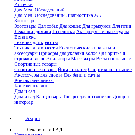
Аптечки
Для Мед. Обследований
Для Мед. Обследований
Диагностика ЖКТ
Зоотовары
Зоотовары
Для собак
Для кошек
Для грызунов
Для птиц
Лежанки, домики
Переноски
Аквариумы и аксессуары
Ветаптека
Техника для красоты
Техника для красоты
Косметические аппараты и
аксессуары
Приборы для укладки волос
Для бритья и
стрижки волос
Эпиляторы
Массажеры
Весы напольные
Спортивные товары
Спортивные товары
Йога, пилатес
Спортивное питание
Аксессуары для спорта
Для бани и сауны
Контактные линзы
Контактные линзы
Дом и сад
Дом и сад
Канцтовары
Товары для праздников
Декор и
интерьер
Акции
Лекарства и БАДы