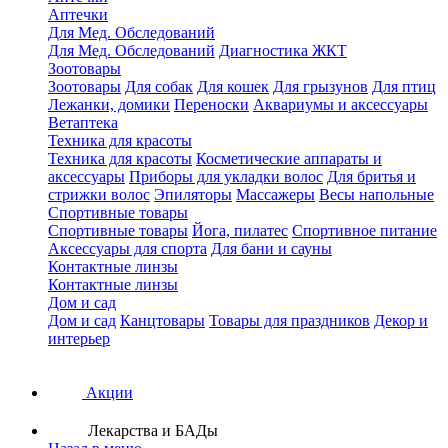
Аптечки
Для Мед. Обследований
Для Мед. Обследований
Диагностика ЖКТ
Зоотовары
Зоотовары
Для собак
Для кошек
Для грызунов
Для птиц
Лежанки, домики
Переноски
Аквариумы и аксессуары
Ветаптека
Техника для красоты
Техника для красоты
Косметические аппараты и
аксессуары
Приборы для укладки волос
Для бритья и
стрижки волос
Эпиляторы
Массажеры
Весы напольные
Спортивные товары
Спортивные товары
Йога, пилатес
Спортивное питание
Аксессуары для спорта
Для бани и сауны
Контактные линзы
Контактные линзы
Дом и сад
Дом и сад
Канцтовары
Товары для праздников
Декор и
интерьер
Акции
Лекарства и БАДы