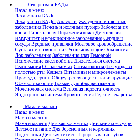
Лекарства и БАДы
Назад в меню
Лекарства и БАДы
Лекарства и БАДы
Аллергия
Желудочно-кишечные
заболевания
Печень и желчный пузырь
Заболевания
крови
Гинекология
Поражения кожи
Диетология
Иммунитет
Инфекционные заболевания
Сердце и
сосуды
Вредные привычки
Мозговое кровообращение
Суставы и позвоночник
Успокаивающие
Онкология
Лор-заболевания
Заболевания глаз
Геморрой
Психические расстройства
Дыхательная система
Реанимация
От насекомых
Стоматология (без ухода за
полостью рта)
Кашель
Витамины и микроэлементы
Простуда, грипп
Общеукрепляющие и тонизирующие
Обезболивающие
Травмы, ушибы, растяжения
Мочеполовая система
Венозная недостаточность
Эндокринная система
Кровотечения
Редкие лекарства
Мама и малыш
Назад в меню
Мама и малыш
Мама и малыш
Детская косметика
Детские аксессуары
Детское питание
Для беременных и кормящих
Подгузники
Детская гигиена
Прорезывание зубов