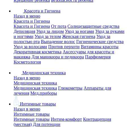
Крещение ребенка
Безопасность ребенка
Красота и Гигиена
Назад в меню
Красота и Гигиена
Красота и Гигиена
От пота
Солнцезащитные средства
Депиляция
Уход за лицом
Уход за ногами
Уход за руками
и ногтями
Уход за телом
Женская гигиена
Уход за
полостью рта
Выпадение волос
Гигиенические средства
Уход за волосами
Против перхоти
Витамины красоты
Декоративная косметика
Аксессуары для красоты и
макияжа
Для маникюра и педикюра
Парфюмерия
Косметология
Медицинская техника
Назад в меню
Медицинская техника
Медицинская техника
Глюкометры
Аппараты для
лечения
Мед.приборы
Интимные товары
Назад в меню
Интимные товары
Интимные товары
Интим-комфорт
Контрацепция
(местная)
Для потенции