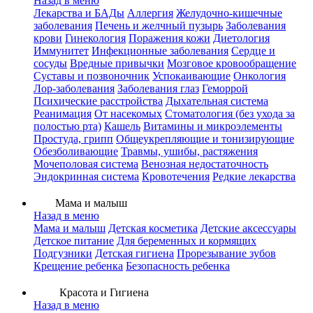
Назад в меню
Лекарства и БАДы
Аллергия
Желудочно-кишечные
заболевания
Печень и желчный пузырь
Заболевания
крови
Гинекология
Поражения кожи
Диетология
Иммунитет
Инфекционные заболевания
Сердце и
сосуды
Вредные привычки
Мозговое кровообращение
Суставы и позвоночник
Успокаивающие
Онкология
Лор-заболевания
Заболевания глаз
Геморрой
Психические расстройства
Дыхательная система
Реанимация
От насекомых
Стоматология (без ухода за
полостью рта)
Кашель
Витамины и микроэлементы
Простуда, грипп
Общеукрепляющие и тонизирующие
Обезболивающие
Травмы, ушибы, растяжения
Мочеполовая система
Венозная недостаточность
Эндокринная система
Кровотечения
Редкие лекарства
Мама и малыш
Назад в меню
Мама и малыш
Детская косметика
Детские аксессуары
Детское питание
Для беременных и кормящих
Подгузники
Детская гигиена
Прорезывание зубов
Крещение ребенка
Безопасность ребенка
Красота и Гигиена
Назад в меню