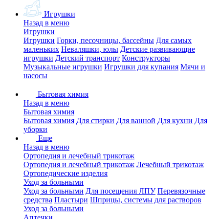
Игрушки
Назад в меню
Игрушки
Игрушки
Горки, песочницы, бассейны
Для самых
маленьких
Неваляшки, юлы
Детские развивающие
игрушки
Детский транспорт
Конструкторы
Музыкальные игрушки
Игрушки для купания
Мячи и
насосы
Бытовая химия
Назад в меню
Бытовая химия
Бытовая химия
Для стирки
Для ванной
Для кухни
Для
уборки
Еще
Назад в меню
Ортопедия и лечебный трикотаж
Ортопедия и лечебный трикотаж
Лечебный трикотаж
Ортопедические изделия
Уход за больными
Уход за больными
Для посещения ЛПУ
Перевязочные
средства
Пластыри
Шприцы, системы для растворов
Уход за больными
Аптечки