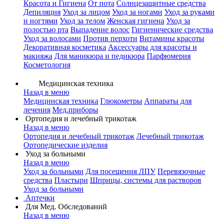
Красота и Гигиена
От пота
Солнцезащитные средства
Депиляция
Уход за лицом
Уход за ногами
Уход за руками
и ногтями
Уход за телом
Женская гигиена
Уход за
полостью рта
Выпадение волос
Гигиенические средства
Уход за волосами
Против перхоти
Витамины красоты
Декоративная косметика
Аксессуары для красоты и
макияжа
Для маникюра и педикюра
Парфюмерия
Косметология
Медицинская техника
Назад в меню
Медицинская техника
Глюкометры
Аппараты для
лечения
Мед.приборы
Ортопедия и лечебный трикотаж
Назад в меню
Ортопедия и лечебный трикотаж
Лечебный трикотаж
Ортопедические изделия
Уход за больными
Назад в меню
Уход за больными
Для посещения ЛПУ
Перевязочные
средства
Пластыри
Шприцы, системы для растворов
Уход за больными
Аптечки
Для Мед. Обследований
Назад в меню