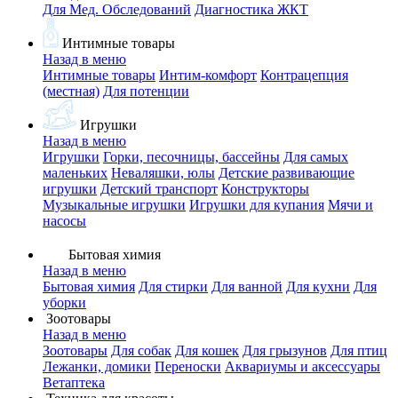
Для Мед. Обследований
Диагностика ЖКТ
Интимные товары
Назад в меню
Интимные товары
Интим-комфорт
Контрацепция
(местная)
Для потенции
Игрушки
Назад в меню
Игрушки
Горки, песочницы, бассейны
Для самых
маленьких
Неваляшки, юлы
Детские развивающие
игрушки
Детский транспорт
Конструкторы
Музыкальные игрушки
Игрушки для купания
Мячи и
насосы
Бытовая химия
Назад в меню
Бытовая химия
Для стирки
Для ванной
Для кухни
Для
уборки
Зоотовары
Назад в меню
Зоотовары
Для собак
Для кошек
Для грызунов
Для птиц
Лежанки, домики
Переноски
Аквариумы и аксессуары
Ветаптека