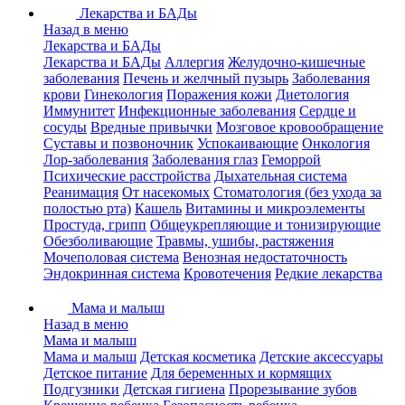
Лекарства и БАДы
Назад в меню
Лекарства и БАДы
Лекарства и БАДы
Аллергия
Желудочно-кишечные
заболевания
Печень и желчный пузырь
Заболевания
крови
Гинекология
Поражения кожи
Диетология
Иммунитет
Инфекционные заболевания
Сердце и
сосуды
Вредные привычки
Мозговое кровообращение
Суставы и позвоночник
Успокаивающие
Онкология
Лор-заболевания
Заболевания глаз
Геморрой
Психические расстройства
Дыхательная система
Реанимация
От насекомых
Стоматология (без ухода за
полостью рта)
Кашель
Витамины и микроэлементы
Простуда, грипп
Общеукрепляющие и тонизирующие
Обезболивающие
Травмы, ушибы, растяжения
Мочеполовая система
Венозная недостаточность
Эндокринная система
Кровотечения
Редкие лекарства
Мама и малыш
Назад в меню
Мама и малыш
Мама и малыш
Детская косметика
Детские аксессуары
Детское питание
Для беременных и кормящих
Подгузники
Детская гигиена
Прорезывание зубов