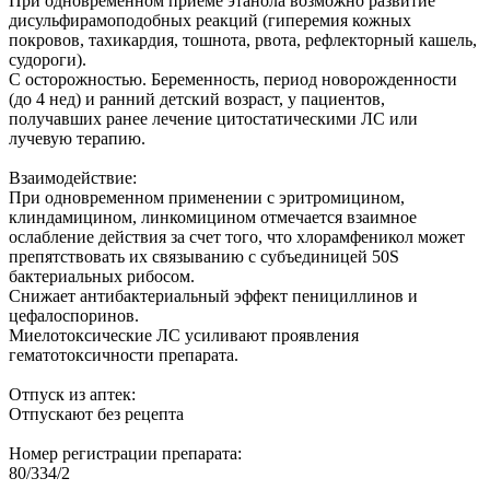
При одновременном приеме этанола возможно развитие
дисульфирамоподобных реакций (гиперемия кожных
покровов, тахикардия, тошнота, рвота, рефлекторный кашель,
судороги).
С осторожностью. Беременность, период новорожденности
(до 4 нед) и ранний детский возраст, у пациентов,
получавших ранее лечение цитостатическими ЛС или
лучевую терапию.
Взаимодействие:
При одновременном применении с эритромицином,
клиндамицином, линкомицином отмечается взаимное
ослабление действия за счет того, что хлорамфеникол может
препятствовать их связыванию с субъединицей 50S
бактериальных рибосом.
Снижает антибактериальный эффект пенициллинов и
цефалоспоринов.
Миелотоксические ЛС усиливают проявления
гематотоксичности препарата.
Отпуск из аптек:
Отпускают без рецепта
Номер регистрации препарата:
80/334/2