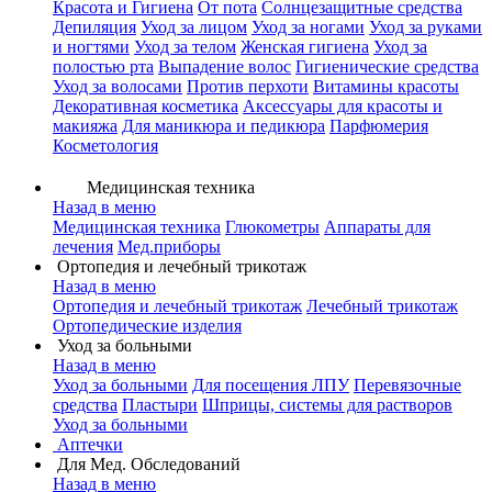
Красота и Гигиена
От пота
Солнцезащитные средства
Депиляция
Уход за лицом
Уход за ногами
Уход за руками
и ногтями
Уход за телом
Женская гигиена
Уход за
полостью рта
Выпадение волос
Гигиенические средства
Уход за волосами
Против перхоти
Витамины красоты
Декоративная косметика
Аксессуары для красоты и
макияжа
Для маникюра и педикюра
Парфюмерия
Косметология
Медицинская техника
Назад в меню
Медицинская техника
Глюкометры
Аппараты для
лечения
Мед.приборы
Ортопедия и лечебный трикотаж
Назад в меню
Ортопедия и лечебный трикотаж
Лечебный трикотаж
Ортопедические изделия
Уход за больными
Назад в меню
Уход за больными
Для посещения ЛПУ
Перевязочные
средства
Пластыри
Шприцы, системы для растворов
Уход за больными
Аптечки
Для Мед. Обследований
Назад в меню