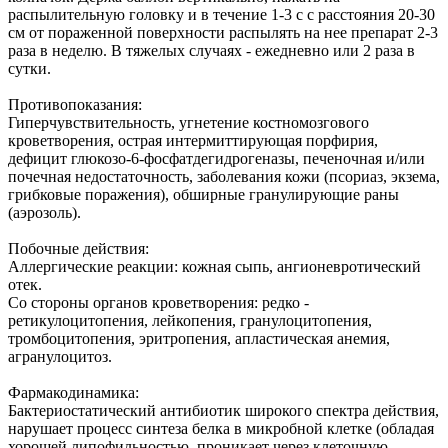
распылительную головку и в течение 1-3 с с расстояния 20-30
см от пораженной поверхности распылять на нее препарат 2-3
раза в неделю. В тяжелых случаях - ежедневно или 2 раза в
сутки.
Противопоказания:
Гиперчувствительность, угнетение костномозгового
кроветворения, острая интермиттирующая порфирия,
дефицит глюкозо-6-фосфатдегидрогеназы, печеночная и/или
почечная недостаточность, заболевания кожи (псориаз, экзема,
грибковые поражения), обширные гранулирующие раны
(аэрозоль).
Побочные действия:
Аллергические реакции: кожная сыпь, ангионевротический
отек.
Со стороны органов кроветворения: редко -
ретикулоцитопения, лейкопения, гранулоцитопения,
тромбоцитопения, эритропения, апластическая анемия,
агранулоцитоз.
Фармакодинамика:
Бактериостатический антибиотик широкого спектра действия,
нарушает процесс синтеза белка в микробной клетке (обладая
хорошей липофильностью, проникает через клеточную