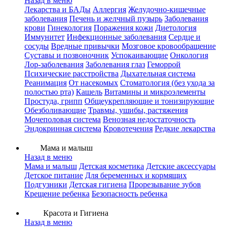
Назад в меню
Лекарства и БАДы
Аллергия
Желудочно-кишечные
заболевания
Печень и желчный пузырь
Заболевания
крови
Гинекология
Поражения кожи
Диетология
Иммунитет
Инфекционные заболевания
Сердце и
сосуды
Вредные привычки
Мозговое кровообращение
Суставы и позвоночник
Успокаивающие
Онкология
Лор-заболевания
Заболевания глаз
Геморрой
Психические расстройства
Дыхательная система
Реанимация
От насекомых
Стоматология (без ухода за
полостью рта)
Кашель
Витамины и микроэлементы
Простуда, грипп
Общеукрепляющие и тонизирующие
Обезболивающие
Травмы, ушибы, растяжения
Мочеполовая система
Венозная недостаточность
Эндокринная система
Кровотечения
Редкие лекарства
Мама и малыш
Назад в меню
Мама и малыш
Детская косметика
Детские аксессуары
Детское питание
Для беременных и кормящих
Подгузники
Детская гигиена
Прорезывание зубов
Крещение ребенка
Безопасность ребенка
Красота и Гигиена
Назад в меню