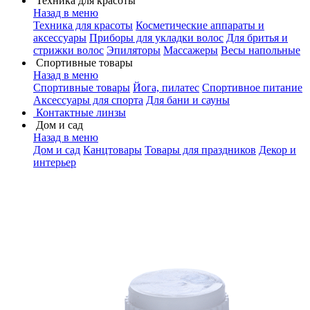
Техника для красоты
Назад в меню
Техника для красоты
Косметические аппараты и
аксессуары
Приборы для укладки волос
Для бритья и
стрижки волос
Эпиляторы
Массажеры
Весы напольные
Спортивные товары
Назад в меню
Спортивные товары
Йога, пилатес
Спортивное питание
Аксессуары для спорта
Для бани и сауны
Контактные линзы
Дом и сад
Назад в меню
Дом и сад
Канцтовары
Товары для праздников
Декор и
интерьер