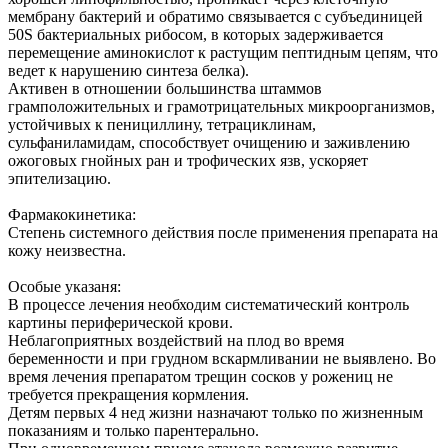
мембрану бактерий и обратимо связывается с субъединицей
50S бактериальных рибосом, в которых задерживается
перемещение аминокислот к растущим пептидным цепям, что
ведет к нарушению синтеза белка).
Активен в отношении большинства штаммов
грамположительных и грамотрицательных микроорганизмов,
устойчивых к пенициллину, тетрациклинам,
сульфаниламидам, способствует очищению и заживлению
ожоговых гнойных ран и трофических язв, ускоряет
эпителизацию.
Фармакокинетика:
Степень системного действия после применения препарата на
кожу неизвестна.
Особые указаня:
В процессе лечения необходим систематический контроль
картины периферической крови.
Неблагоприятных воздействий на плод во время
беременности и при грудном вскармливании не выявлено. Во
время лечения препаратом трещин сосков у рожениц не
требуется прекращения кормления.
Детям первых 4 нед жизни назначают только по жизненным
показаниям и только парентерально.