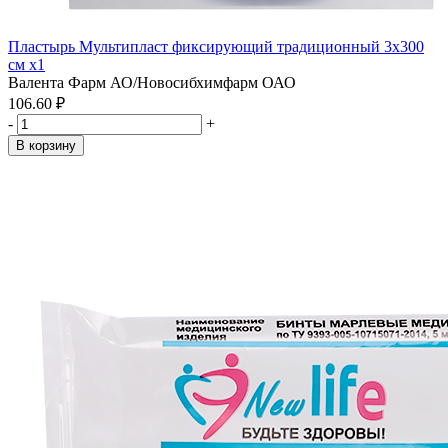
Пластырь Мультипласт фиксирующий традиционный 3х300
см x1
Валента Фарм АО/Новосибхимфарм ОАО
106.60 ₽
-
+
В корзину