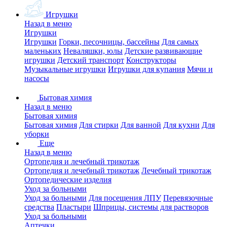
Игрушки
Назад в меню
Игрушки
Игрушки
Горки, песочницы, бассейны
Для самых
маленьких
Неваляшки, юлы
Детские развивающие
игрушки
Детский транспорт
Конструкторы
Музыкальные игрушки
Игрушки для купания
Мячи и
насосы
Бытовая химия
Назад в меню
Бытовая химия
Бытовая химия
Для стирки
Для ванной
Для кухни
Для
уборки
Еще
Назад в меню
Ортопедия и лечебный трикотаж
Ортопедия и лечебный трикотаж
Лечебный трикотаж
Ортопедические изделия
Уход за больными
Уход за больными
Для посещения ЛПУ
Перевязочные
средства
Пластыри
Шприцы, системы для растворов
Уход за больными
Аптечки