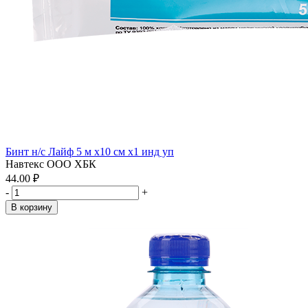
Бинт н/с Лайф 5 м х10 см x1 инд уп
Навтекс ООО ХБК
44.00 ₽
-
+
В корзину