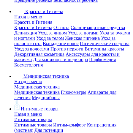
Крещение ребенка
Безопасность ребенка
Красота и Гигиена
Назад в меню
Красота и Гигиена
Красота и Гигиена
От пота
Солнцезащитные средства
Депиляция
Уход за лицом
Уход за ногами
Уход за руками
и ногтями
Уход за телом
Женская гигиена
Уход за
полостью рта
Выпадение волос
Гигиенические средства
Уход за волосами
Против перхоти
Витамины красоты
Декоративная косметика
Аксессуары для красоты и
макияжа
Для маникюра и педикюра
Парфюмерия
Косметология
Медицинская техника
Назад в меню
Медицинская техника
Медицинская техника
Глюкометры
Аппараты для
лечения
Мед.приборы
Интимные товары
Назад в меню
Интимные товары
Интимные товары
Интим-комфорт
Контрацепция
(местная)
Для потенции