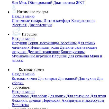
Для Мед. Обследований
Диагностика ЖКТ
Интимные товары
Назад в меню
Интимные товары
Интим-комфорт
Контрацепция
(местная)
Для потенции
Игрушки
Назад в меню
Игрушки
Горки, песочницы, бассейны
Для самых
маленьких
Неваляшки, юлы
Детские развивающие
игрушки
Детский транспорт
Конструкторы
Музыкальные игрушки
Игрушки для купания
Мячи и
насосы
Бытовая химия
Назад в меню
Бытовая химия
Для стирки
Для ванной
Для кухни
Для
уборки
Зоотовары
Назад в меню
Зоотовары
Для собак
Для кошек
Для грызунов
Для птиц
Лежанки, домики
Переноски
Аквариумы и аксессуары
Ветаптека