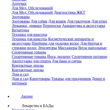
Аптечки
Для Мед. Обследований
Для Мед. Обследований
Диагностика ЖКТ
Зоотовары
Зоотовары
Для собак
Для кошек
Для грызунов
Для птиц
Лежанки, домики
Переноски
Аквариумы и аксессуары
Ветаптека
Техника для красоты
Техника для красоты
Косметические аппараты и
аксессуары
Приборы для укладки волос
Для бритья и
стрижки волос
Эпиляторы
Массажеры
Весы напольные
Спортивные товары
Спортивные товары
Йога, пилатес
Спортивное питание
Аксессуары для спорта
Для бани и сауны
Контактные линзы
Контактные линзы
Дом и сад
Дом и сад
Канцтовары
Товары для праздников
Декор и
интерьер
Акции
Лекарства и БАДы