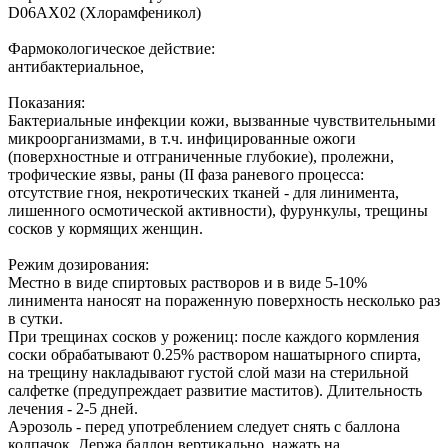
D06AX02 (Хлорамфеникол)
Фармокологическое действие:
антибактериальное,
Показания:
Бактериальные инфекции кожи, вызванные чувствительными
микроорганизмами, в т.ч. инфицированные ожоги
(поверхностные и отграниченные глубокие), пролежни,
трофические язвы, раны (II фаза раневого процесса:
отсутствие гноя, некротических тканей - для линимента,
лишенного осмотической активности), фурункулы, трещины
сосков у кормящих женщин.
Режим дозирования:
Местно в виде спиртовых растворов и в виде 5-10%
линимента наносят на пораженную поверхность несколько раз
в сутки.
При трещинах сосков у рожениц: после каждого кормления
соски обрабатывают 0.25% раствором нашатырного спирта,
на трещину накладывают густой слой мази на стерильной
салфетке (предупреждает развитие маститов). Длительность
лечения - 2-5 дней.
Аэрозоль - перед употреблением следует снять с баллона
колпачок. Держа баллон вертикально, нажать на