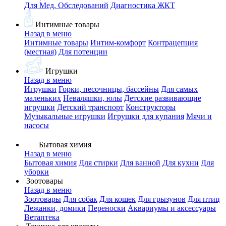
Для Мед. Обследований
Диагностика ЖКТ
Интимные товары
Назад в меню
Интимные товары
Интим-комфорт
Контрацепция
(местная)
Для потенции
Игрушки
Назад в меню
Игрушки
Горки, песочницы, бассейны
Для самых
маленьких
Неваляшки, юлы
Детские развивающие
игрушки
Детский транспорт
Конструкторы
Музыкальные игрушки
Игрушки для купания
Мячи и
насосы
Бытовая химия
Назад в меню
Бытовая химия
Для стирки
Для ванной
Для кухни
Для
уборки
Зоотовары
Назад в меню
Зоотовары
Для собак
Для кошек
Для грызунов
Для птиц
Лежанки, домики
Переноски
Аквариумы и аксессуары
Ветаптека