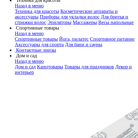
Техника для красоты
Назад в меню
Техника для красоты
Косметические аппараты и
аксессуары
Приборы для укладки волос
Для бритья и
стрижки волос
Эпиляторы
Массажеры
Весы напольные
Спортивные товары
Назад в меню
Спортивные товары
Йога, пилатес
Спортивное питание
Аксессуары для спорта
Для бани и сауны
Контактные линзы
Дом и сад
Назад в меню
Дом и сад
Канцтовары
Товары для праздников
Декор и
интерьер