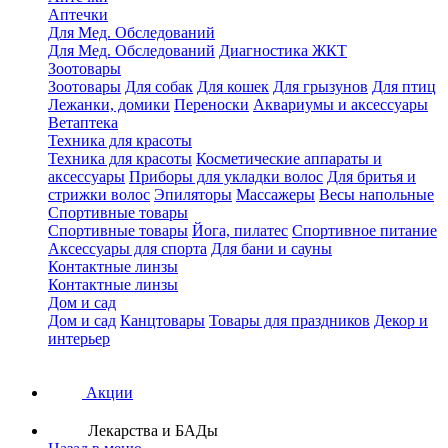
Аптечки
Для Мед. Обследований
Для Мед. Обследований
Диагностика ЖКТ
Зоотовары
Зоотовары
Для собак
Для кошек
Для грызунов
Для птиц
Лежанки, домики
Переноски
Аквариумы и аксессуары
Ветаптека
Техника для красоты
Техника для красоты
Косметические аппараты и
аксессуары
Приборы для укладки волос
Для бритья и
стрижки волос
Эпиляторы
Массажеры
Весы напольные
Спортивные товары
Спортивные товары
Йога, пилатес
Спортивное питание
Аксессуары для спорта
Для бани и сауны
Контактные линзы
Контактные линзы
Дом и сад
Дом и сад
Канцтовары
Товары для праздников
Декор и
интерьер
Акции
Лекарства и БАДы