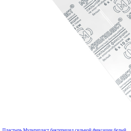
Пластырь Мультипласт бактерицид сильной фиксации белый