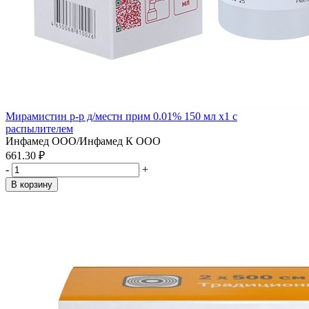
Мирамистин р-р д/местн прим 0.01% 150 мл x1 с
распылителем
Инфамед ООО/Инфамед К ООО
661.30 ₽
-
+
В корзину