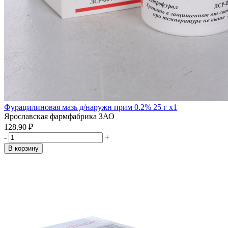
Фурацилиновая мазь д/наружн прим 0.2% 25 г x1
Ярославская фармфабрика ЗАО
128.90 ₽
-
+
В корзину