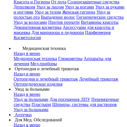
Красота и Гигиена
От пота
Солнцезащитные средства
Депиляция
Уход за лицом
Уход за ногами
Уход за руками
и ногтями
Уход за телом
Женская гигиена
Уход за
полостью рта
Выпадение волос
Гигиенические средства
Уход за волосами
Против перхоти
Витамины красоты
Декоративная косметика
Аксессуары для красоты и
макияжа
Для маникюра и педикюра
Парфюмерия
Косметология
Медицинская техника
Назад в меню
Медицинская техника
Глюкометры
Аппараты для
лечения
Мед.приборы
Ортопедия и лечебный трикотаж
Назад в меню
Ортопедия и лечебный трикотаж
Лечебный трикотаж
Ортопедические изделия
Уход за больными
Назад в меню
Уход за больными
Для посещения ЛПУ
Перевязочные
средства
Пластыри
Шприцы, системы для растворов
Уход за больными
Аптечки
Для Мед. Обследований
Назад в меню