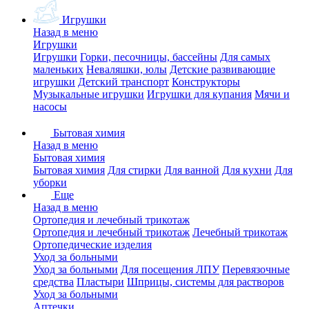
Игрушки
Назад в меню
Игрушки
Игрушки
Горки, песочницы, бассейны
Для самых
маленьких
Неваляшки, юлы
Детские развивающие
игрушки
Детский транспорт
Конструкторы
Музыкальные игрушки
Игрушки для купания
Мячи и
насосы
Бытовая химия
Назад в меню
Бытовая химия
Бытовая химия
Для стирки
Для ванной
Для кухни
Для
уборки
Еще
Назад в меню
Ортопедия и лечебный трикотаж
Ортопедия и лечебный трикотаж
Лечебный трикотаж
Ортопедические изделия
Уход за больными
Уход за больными
Для посещения ЛПУ
Перевязочные
средства
Пластыри
Шприцы, системы для растворов
Уход за больными
Аптечки