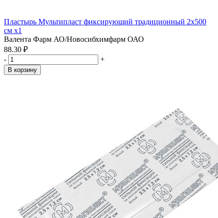
Пластырь Мультипласт фиксирующий традиционный 2х500
см x1
Валента Фарм АО/Новосибхимфарм ОАО
88.30 ₽
-
+
В корзину