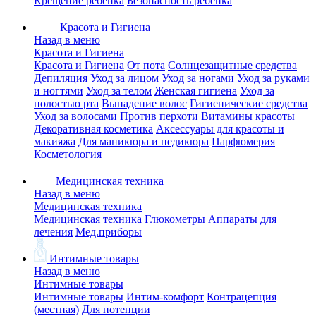
Крещение ребенка
Безопасность ребенка
Красота и Гигиена
Назад в меню
Красота и Гигиена
Красота и Гигиена
От пота
Солнцезащитные средства
Депиляция
Уход за лицом
Уход за ногами
Уход за руками
и ногтями
Уход за телом
Женская гигиена
Уход за
полостью рта
Выпадение волос
Гигиенические средства
Уход за волосами
Против перхоти
Витамины красоты
Декоративная косметика
Аксессуары для красоты и
макияжа
Для маникюра и педикюра
Парфюмерия
Косметология
Медицинская техника
Назад в меню
Медицинская техника
Медицинская техника
Глюкометры
Аппараты для
лечения
Мед.приборы
Интимные товары
Назад в меню
Интимные товары
Интимные товары
Интим-комфорт
Контрацепция
(местная)
Для потенции