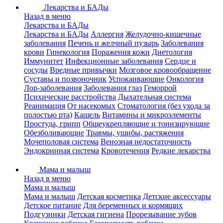
Лекарства и БАДы
Назад в меню
Лекарства и БАДы
Лекарства и БАДы
Аллергия
Желудочно-кишечные
заболевания
Печень и желчный пузырь
Заболевания
крови
Гинекология
Поражения кожи
Диетология
Иммунитет
Инфекционные заболевания
Сердце и
сосуды
Вредные привычки
Мозговое кровообращение
Суставы и позвоночник
Успокаивающие
Онкология
Лор-заболевания
Заболевания глаз
Геморрой
Психические расстройства
Дыхательная система
Реанимация
От насекомых
Стоматология (без ухода за
полостью рта)
Кашель
Витамины и микроэлементы
Простуда, грипп
Общеукрепляющие и тонизирующие
Обезболивающие
Травмы, ушибы, растяжения
Мочеполовая система
Венозная недостаточность
Эндокринная система
Кровотечения
Редкие лекарства
Мама и малыш
Назад в меню
Мама и малыш
Мама и малыш
Детская косметика
Детские аксессуары
Детское питание
Для беременных и кормящих
Подгузники
Детская гигиена
Прорезывание зубов