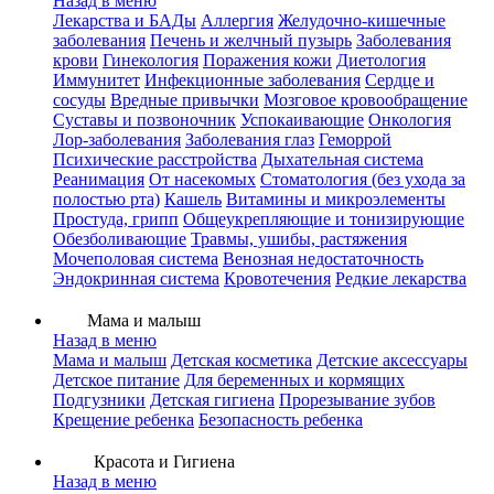
Назад в меню
Лекарства и БАДы
Аллергия
Желудочно-кишечные
заболевания
Печень и желчный пузырь
Заболевания
крови
Гинекология
Поражения кожи
Диетология
Иммунитет
Инфекционные заболевания
Сердце и
сосуды
Вредные привычки
Мозговое кровообращение
Суставы и позвоночник
Успокаивающие
Онкология
Лор-заболевания
Заболевания глаз
Геморрой
Психические расстройства
Дыхательная система
Реанимация
От насекомых
Стоматология (без ухода за
полостью рта)
Кашель
Витамины и микроэлементы
Простуда, грипп
Общеукрепляющие и тонизирующие
Обезболивающие
Травмы, ушибы, растяжения
Мочеполовая система
Венозная недостаточность
Эндокринная система
Кровотечения
Редкие лекарства
Мама и малыш
Назад в меню
Мама и малыш
Детская косметика
Детские аксессуары
Детское питание
Для беременных и кормящих
Подгузники
Детская гигиена
Прорезывание зубов
Крещение ребенка
Безопасность ребенка
Красота и Гигиена
Назад в меню