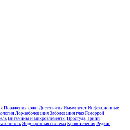
ия
Поражения кожи
Диетология
Иммунитет
Инфекционные
ология
Лор-заболевания
Заболевания глаз
Геморрой
ель
Витамины и микроэлементы
Простуда, грипп
таточность
Эндокринная система
Кровотечения
Редкие