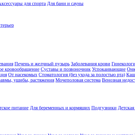
Аксессуары для спорта
Для бани и сауны
нтерьер
евания
Печень и желчный пузырь
Заболевания крови
Гинеколог
ое кровообращение
Суставы и позвоночник
Успокаивающие
Онк
ция
От насекомых
Стоматология (без ухода за полостью рта)
Каш
авмы, ушибы, растяжения
Мочеполовая система
Венозная недос
тское питание
Для беременных и кормящих
Подгузники
Детская