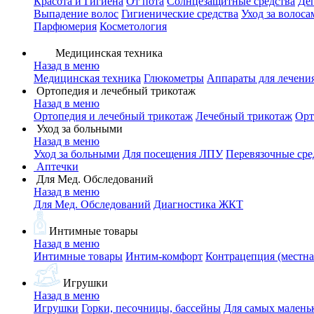
Красота и Гигиена
От пота
Солнцезащитные средства
Де
Выпадение волос
Гигиенические средства
Уход за волоса
Парфюмерия
Косметология
Медицинская техника
Назад в меню
Медицинская техника
Глюкометры
Аппараты для лечени
Ортопедия и лечебный трикотаж
Назад в меню
Ортопедия и лечебный трикотаж
Лечебный трикотаж
Орт
Уход за больными
Назад в меню
Уход за больными
Для посещения ЛПУ
Перевязочные сре
Аптечки
Для Мед. Обследований
Назад в меню
Для Мед. Обследований
Диагностика ЖКТ
Интимные товары
Назад в меню
Интимные товары
Интим-комфорт
Контрацепция (местна
Игрушки
Назад в меню
Игрушки
Горки, песочницы, бассейны
Для самых малень