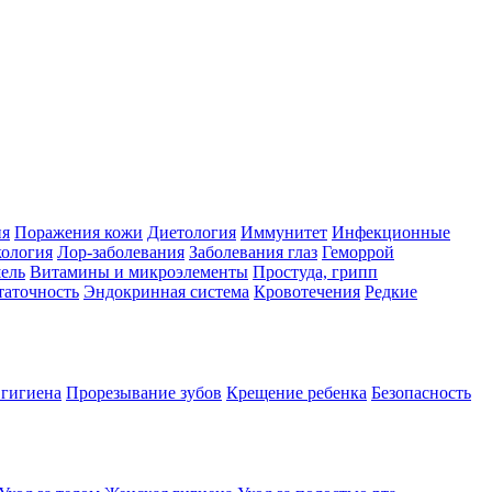
ия
Поражения кожи
Диетология
Иммунитет
Инфекционные
ология
Лор-заболевания
Заболевания глаз
Геморрой
ель
Витамины и микроэлементы
Простуда, грипп
таточность
Эндокринная система
Кровотечения
Редкие
 гигиена
Прорезывание зубов
Крещение ребенка
Безопасность