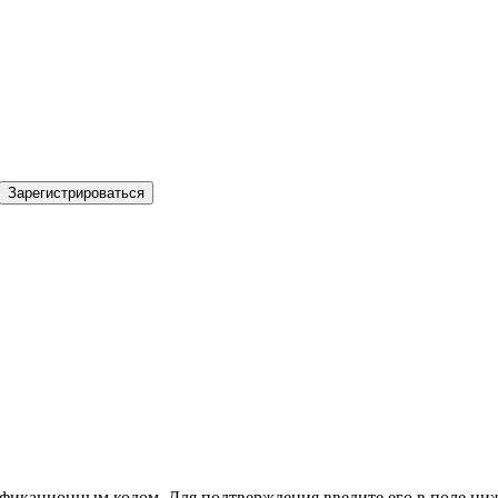
Зарегистрироваться
фикационным кодом. Для подтверждения введите его в поле ниж