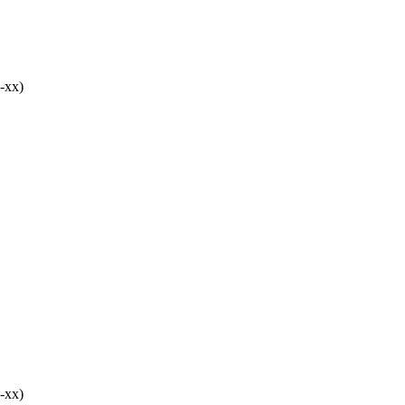
-хх)
-хх)