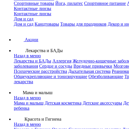
Спортивные товары
Йога, пилатес
Спортивное питание
Контактные линзы
Контактные линзы
Дом и сад
Дом и сад
Канцтовары
Товары для праздников
Декор и и
Акции
Лекарства и БАДы
Назад в меню
Лекарства и БАДы
Аллергия
Желудочно-кишечные забол
заболевания
Сердце и сосуды
Вредные привычки
Мозгов
Психические расстройства
Дыхательная система
Реанима
Общеукрепляющие и тонизирующие
Обезболивающие
Тр
лекарства
Мама и малыш
Назад в меню
Мама и малыш
Детская косметика
Детские аксессуары
Де
ребенка
Красота и Гигиена
Назад в меню