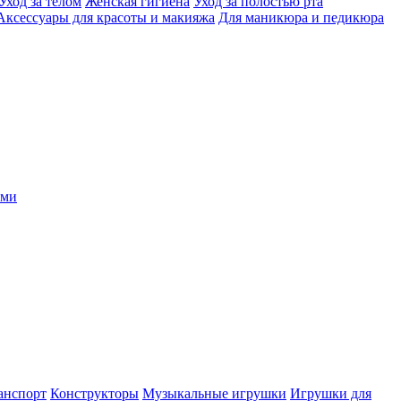
Уход за телом
Женская гигиена
Уход за полостью рта
Аксессуары для красоты и макияжа
Для маникюра и педикюра
ыми
анспорт
Конструкторы
Музыкальные игрушки
Игрушки для