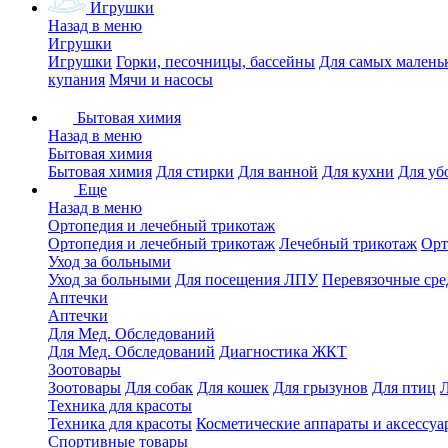
Игрушки
Назад в меню
Игрушки
Игрушки
Горки, песочницы, бассейны
Для самых малень
купания
Мячи и насосы
Бытовая химия
Назад в меню
Бытовая химия
Бытовая химия
Для стирки
Для ванной
Для кухни
Для уб
Еще
Назад в меню
Ортопедия и лечебный трикотаж
Ортопедия и лечебный трикотаж
Лечебный трикотаж
Орт
Уход за больными
Уход за больными
Для посещения ЛПУ
Перевязочные сре
Аптечки
Аптечки
Для Мед. Обследований
Для Мед. Обследований
Диагностика ЖКТ
Зоотовары
Зоотовары
Для собак
Для кошек
Для грызунов
Для птиц
Техника для красоты
Техника для красоты
Косметические аппараты и аксессуа
Спортивные товары