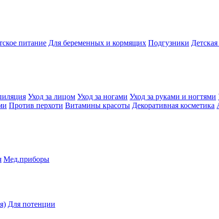
тское питание
Для беременных и кормящих
Подгузники
Детская
пиляция
Уход за лицом
Уход за ногами
Уход за руками и ногтями
ми
Против перхоти
Витамины красоты
Декоративная косметика
я
Мед.приборы
я)
Для потенции