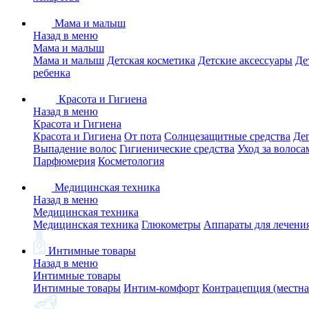
Мама и малыш
Назад в меню
Мама и малыш
Мама и малыш
Детская косметика
Детские аксессуары
Де
ребенка
Красота и Гигиена
Назад в меню
Красота и Гигиена
Красота и Гигиена
От пота
Солнцезащитные средства
Де
Выпадение волос
Гигиенические средства
Уход за волоса
Парфюмерия
Косметология
Медицинская техника
Назад в меню
Медицинская техника
Медицинская техника
Глюкометры
Аппараты для лечени
Интимные товары
Назад в меню
Интимные товары
Интимные товары
Интим-комфорт
Контрацепция (местна