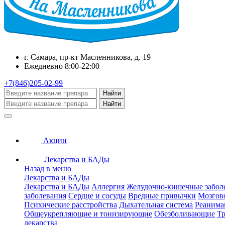
г. Самара, пр-кт Масленникова, д. 19
Ежедневно 8:00-22:00
+7(846)205-02-99
Найти
Найти
Акции
Лекарства и БАДы
Назад в меню
Лекарства и БАДы
Лекарства и БАДы
Аллергия
Желудочно-кишечные забол
заболевания
Сердце и сосуды
Вредные привычки
Мозгов
Психические расстройства
Дыхательная система
Реанима
Общеукрепляющие и тонизирующие
Обезболивающие
Тр
лекарства