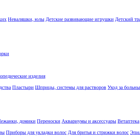
ких
Неваляшки, юлы
Детские развивающие игрушки
Детский тр
орки
опедические изделия
дства
Пластыри
Шприцы, системы для растворов
Уход за больн
Лежанки, домики
Переноски
Аквариумы и аксессуары
Ветаптека
ры
Приборы для укладки волос
Для бритья и стрижки волос
Эпи