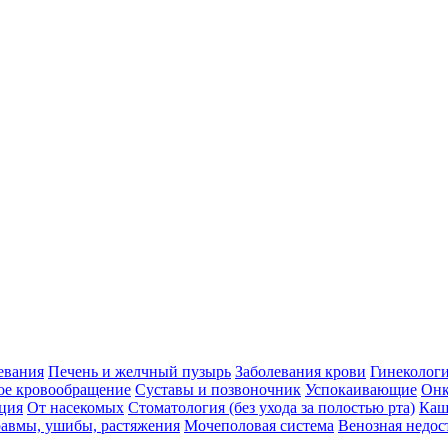
евания
Печень и желчный пузырь
Заболевания крови
Гинеколог
ое кровообращение
Суставы и позвоночник
Успокаивающие
Онк
ция
От насекомых
Стоматология (без ухода за полостью рта)
Каш
авмы, ушибы, растяжения
Мочеполовая система
Венозная недос