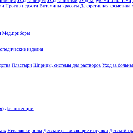
пиляция
Уход за лицом
Уход за ногами
Уход за руками и ногтями
ми
Против перхоти
Витамины красоты
Декоративная косметика
я
Мед.приборы
опедические изделия
дства
Пластыри
Шприцы, системы для растворов
Уход за больн
я)
Для потенции
ких
Неваляшки, юлы
Детские развивающие игрушки
Детский тр