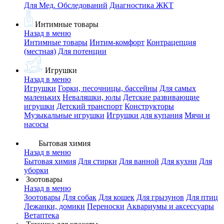
Для Мед. Обследований
Диагностика ЖКТ
Интимные товары
Назад в меню
Интимные товары
Интим-комфорт
Контрацепция
(местная)
Для потенции
Игрушки
Назад в меню
Игрушки
Горки, песочницы, бассейны
Для самых
маленьких
Неваляшки, юлы
Детские развивающие
игрушки
Детский транспорт
Конструкторы
Музыкальные игрушки
Игрушки для купания
Мячи и
насосы
Бытовая химия
Назад в меню
Бытовая химия
Для стирки
Для ванной
Для кухни
Для
уборки
Зоотовары
Назад в меню
Зоотовары
Для собак
Для кошек
Для грызунов
Для птиц
Лежанки, домики
Переноски
Аквариумы и аксессуары
Ветаптека