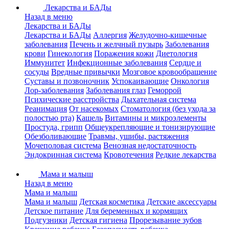
Лекарства и БАДы
Назад в меню
Лекарства и БАДы
Лекарства и БАДы
Аллергия
Желудочно-кишечные
заболевания
Печень и желчный пузырь
Заболевания
крови
Гинекология
Поражения кожи
Диетология
Иммунитет
Инфекционные заболевания
Сердце и
сосуды
Вредные привычки
Мозговое кровообращение
Суставы и позвоночник
Успокаивающие
Онкология
Лор-заболевания
Заболевания глаз
Геморрой
Психические расстройства
Дыхательная система
Реанимация
От насекомых
Стоматология (без ухода за
полостью рта)
Кашель
Витамины и микроэлементы
Простуда, грипп
Общеукрепляющие и тонизирующие
Обезболивающие
Травмы, ушибы, растяжения
Мочеполовая система
Венозная недостаточность
Эндокринная система
Кровотечения
Редкие лекарства
Мама и малыш
Назад в меню
Мама и малыш
Мама и малыш
Детская косметика
Детские аксессуары
Детское питание
Для беременных и кормящих
Подгузники
Детская гигиена
Прорезывание зубов