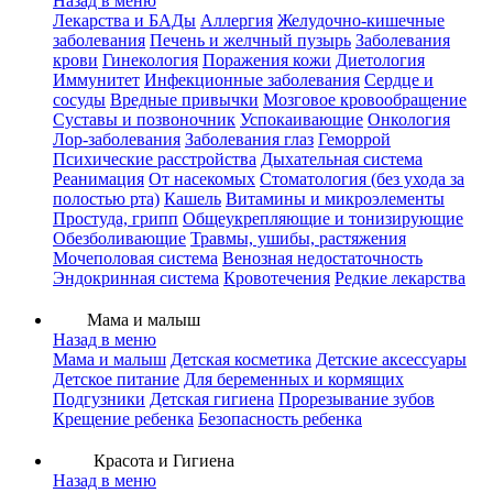
Назад в меню
Лекарства и БАДы
Аллергия
Желудочно-кишечные
заболевания
Печень и желчный пузырь
Заболевания
крови
Гинекология
Поражения кожи
Диетология
Иммунитет
Инфекционные заболевания
Сердце и
сосуды
Вредные привычки
Мозговое кровообращение
Суставы и позвоночник
Успокаивающие
Онкология
Лор-заболевания
Заболевания глаз
Геморрой
Психические расстройства
Дыхательная система
Реанимация
От насекомых
Стоматология (без ухода за
полостью рта)
Кашель
Витамины и микроэлементы
Простуда, грипп
Общеукрепляющие и тонизирующие
Обезболивающие
Травмы, ушибы, растяжения
Мочеполовая система
Венозная недостаточность
Эндокринная система
Кровотечения
Редкие лекарства
Мама и малыш
Назад в меню
Мама и малыш
Детская косметика
Детские аксессуары
Детское питание
Для беременных и кормящих
Подгузники
Детская гигиена
Прорезывание зубов
Крещение ребенка
Безопасность ребенка
Красота и Гигиена
Назад в меню