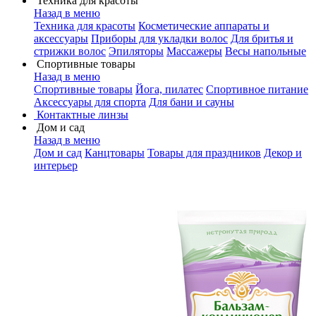
Техника для красоты
Назад в меню
Техника для красоты
Косметические аппараты и
аксессуары
Приборы для укладки волос
Для бритья и
стрижки волос
Эпиляторы
Массажеры
Весы напольные
Спортивные товары
Назад в меню
Спортивные товары
Йога, пилатес
Спортивное питание
Аксессуары для спорта
Для бани и сауны
Контактные линзы
Дом и сад
Назад в меню
Дом и сад
Канцтовары
Товары для праздников
Декор и
интерьер