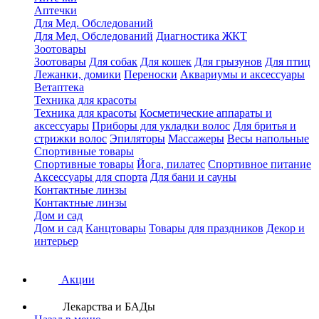
Аптечки
Для Мед. Обследований
Для Мед. Обследований
Диагностика ЖКТ
Зоотовары
Зоотовары
Для собак
Для кошек
Для грызунов
Для птиц
Лежанки, домики
Переноски
Аквариумы и аксессуары
Ветаптека
Техника для красоты
Техника для красоты
Косметические аппараты и
аксессуары
Приборы для укладки волос
Для бритья и
стрижки волос
Эпиляторы
Массажеры
Весы напольные
Спортивные товары
Спортивные товары
Йога, пилатес
Спортивное питание
Аксессуары для спорта
Для бани и сауны
Контактные линзы
Контактные линзы
Дом и сад
Дом и сад
Канцтовары
Товары для праздников
Декор и
интерьер
Акции
Лекарства и БАДы