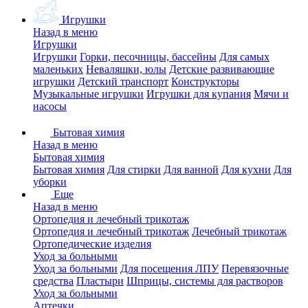
Игрушки
Назад в меню
Игрушки
Игрушки
Горки, песочницы, бассейны
Для самых
маленьких
Неваляшки, юлы
Детские развивающие
игрушки
Детский транспорт
Конструкторы
Музыкальные игрушки
Игрушки для купания
Мячи и
насосы
Бытовая химия
Назад в меню
Бытовая химия
Бытовая химия
Для стирки
Для ванной
Для кухни
Для
уборки
Еще
Назад в меню
Ортопедия и лечебный трикотаж
Ортопедия и лечебный трикотаж
Лечебный трикотаж
Ортопедические изделия
Уход за больными
Уход за больными
Для посещения ЛПУ
Перевязочные
средства
Пластыри
Шприцы, системы для растворов
Уход за больными
Аптечки