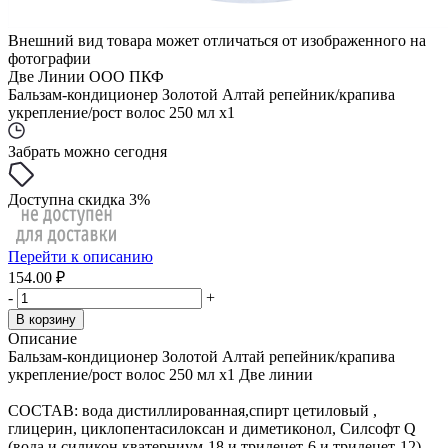
Внешний вид товара может отличаться от изображенного на
фотографии
Две Линии ООО ПКФ
Бальзам-кондиционер Золотой Алтай репейник/крапива
укрепление/рост волос 250 мл x1
Забрать можно сегодня
Доступна скидка 3%
Перейти к описанию
154.00 ₽
-
+
В корзину
Описание
Бальзам-кондиционер Золотой Алтай репейник/крапива
укрепление/рост волос 250 мл x1 Две линии
СОСТАВ: вода дистиллированная,спирт цетиловый ,
глицерин, циклопентасилоксан и диметиконол, Силсофт Q
(вода и силикон кватерниум-18 и тридецет-6 и тридецет-12),