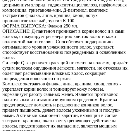
цетримониум хлорид, гидроксиэтилцеллюлоза, парфюмерная
композиция, триэтанола-мин, Д-пантенол, комплекс
экстрактов фиалка, липа, крапива, хвощ, лопух
пропиленгликолевый, эуксил К 100.
ФОРМА ВЫПУСКА: Флакон 250 мл.
ОПИСАНИЕ: Д-пантенол проникает в корни волос и в сами
волосы, стимулирует регенерацию кле-ток волос и кожи
волосистой части головы. Способствует поддержанию
оптимального уровня увлажненности волос, укрепляет,
способствует восстановлению поврежденных и ослабленных
волос.
Силсофт Q закрепляет красящий пигмент на волосах, придаёт
сухим волосам ощуще-ния лёгкости, мягкости, не отяжеляя их,
облегчает расчёсывание влажных волос, сокращает
повреждения волосяного стержня.
Комплекс экстрактов фиалка, липа, крапива, хвощ, лопух -
укрепляет корни волос и тонизирует кожу головы,
нормализует работу сальных желез. Является противовос-
палительным и витаминизирующим средством. Крапива
предупреждает ломкость и раздвоение кончиков волос,
придает пышность, делает волосы ухоженными и послуш-
ными. Активный компонент каротин, входящий в состав
экстракта крапивы, оказывает укрепляющее действие на
волосы, предотвращает их выпадение, является мощным