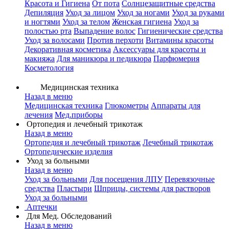
Красота и Гигиена
От пота
Солнцезащитные средства
Депиляция
Уход за лицом
Уход за ногами
Уход за руками
и ногтями
Уход за телом
Женская гигиена
Уход за
полостью рта
Выпадение волос
Гигиенические средства
Уход за волосами
Против перхоти
Витамины красоты
Декоративная косметика
Аксессуары для красоты и
макияжа
Для маникюра и педикюра
Парфюмерия
Косметология
Медицинская техника
Назад в меню
Медицинская техника
Глюкометры
Аппараты для
лечения
Мед.приборы
Ортопедия и лечебный трикотаж
Назад в меню
Ортопедия и лечебный трикотаж
Лечебный трикотаж
Ортопедические изделия
Уход за больными
Назад в меню
Уход за больными
Для посещения ЛПУ
Перевязочные
средства
Пластыри
Шприцы, системы для растворов
Уход за больными
Аптечки
Для Мед. Обследований
Назад в меню