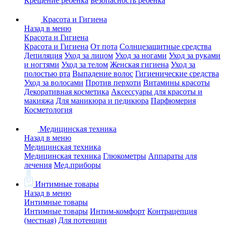
Крещение ребенка
Безопасность ребенка
Красота и Гигиена
Назад в меню
Красота и Гигиена
Красота и Гигиена
От пота
Солнцезащитные средства
Депиляция
Уход за лицом
Уход за ногами
Уход за руками
и ногтями
Уход за телом
Женская гигиена
Уход за
полостью рта
Выпадение волос
Гигиенические средства
Уход за волосами
Против перхоти
Витамины красоты
Декоративная косметика
Аксессуары для красоты и
макияжа
Для маникюра и педикюра
Парфюмерия
Косметология
Медицинская техника
Назад в меню
Медицинская техника
Медицинская техника
Глюкометры
Аппараты для
лечения
Мед.приборы
Интимные товары
Назад в меню
Интимные товары
Интимные товары
Интим-комфорт
Контрацепция
(местная)
Для потенции