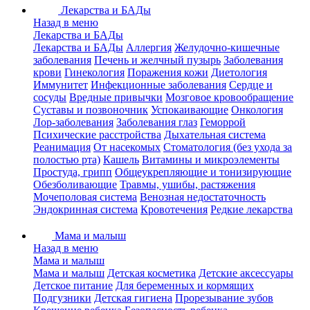
Лекарства и БАДы
Назад в меню
Лекарства и БАДы
Лекарства и БАДы
Аллергия
Желудочно-кишечные
заболевания
Печень и желчный пузырь
Заболевания
крови
Гинекология
Поражения кожи
Диетология
Иммунитет
Инфекционные заболевания
Сердце и
сосуды
Вредные привычки
Мозговое кровообращение
Суставы и позвоночник
Успокаивающие
Онкология
Лор-заболевания
Заболевания глаз
Геморрой
Психические расстройства
Дыхательная система
Реанимация
От насекомых
Стоматология (без ухода за
полостью рта)
Кашель
Витамины и микроэлементы
Простуда, грипп
Общеукрепляющие и тонизирующие
Обезболивающие
Травмы, ушибы, растяжения
Мочеполовая система
Венозная недостаточность
Эндокринная система
Кровотечения
Редкие лекарства
Мама и малыш
Назад в меню
Мама и малыш
Мама и малыш
Детская косметика
Детские аксессуары
Детское питание
Для беременных и кормящих
Подгузники
Детская гигиена
Прорезывание зубов