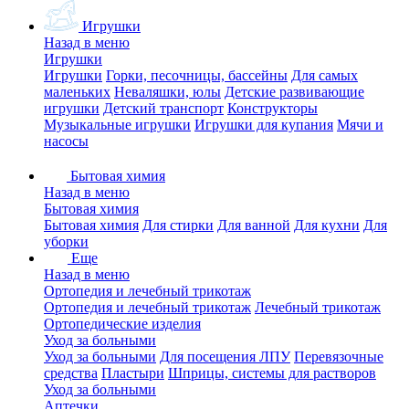
Игрушки
Назад в меню
Игрушки
Игрушки
Горки, песочницы, бассейны
Для самых
маленьких
Неваляшки, юлы
Детские развивающие
игрушки
Детский транспорт
Конструкторы
Музыкальные игрушки
Игрушки для купания
Мячи и
насосы
Бытовая химия
Назад в меню
Бытовая химия
Бытовая химия
Для стирки
Для ванной
Для кухни
Для
уборки
Еще
Назад в меню
Ортопедия и лечебный трикотаж
Ортопедия и лечебный трикотаж
Лечебный трикотаж
Ортопедические изделия
Уход за больными
Уход за больными
Для посещения ЛПУ
Перевязочные
средства
Пластыри
Шприцы, системы для растворов
Уход за больными
Аптечки