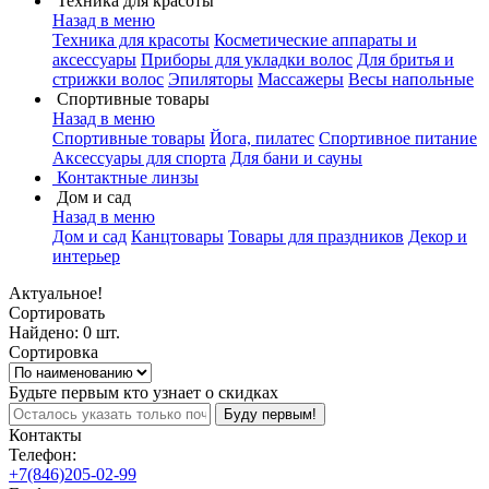
Техника для красоты
Назад в меню
Техника для красоты
Косметические аппараты и
аксессуары
Приборы для укладки волос
Для бритья и
стрижки волос
Эпиляторы
Массажеры
Весы напольные
Спортивные товары
Назад в меню
Спортивные товары
Йога, пилатес
Спортивное питание
Аксессуары для спорта
Для бани и сауны
Контактные линзы
Дом и сад
Назад в меню
Дом и сад
Канцтовары
Товары для праздников
Декор и
интерьер
Актуальное!
Сортировать
Найдено: 0 шт.
Сортировка
Будьте первым кто узнает о скидках
Буду первым!
Контакты
Телефон:
+7(846)205-02-99