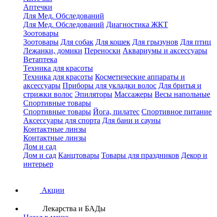
Аптечки
Для Мед. Обследований
Для Мед. Обследований
Диагностика ЖКТ
Зоотовары
Зоотовары
Для собак
Для кошек
Для грызунов
Для птиц
Лежанки, домики
Переноски
Аквариумы и аксессуары
Ветаптека
Техника для красоты
Техника для красоты
Косметические аппараты и
аксессуары
Приборы для укладки волос
Для бритья и
стрижки волос
Эпиляторы
Массажеры
Весы напольные
Спортивные товары
Спортивные товары
Йога, пилатес
Спортивное питание
Аксессуары для спорта
Для бани и сауны
Контактные линзы
Контактные линзы
Дом и сад
Дом и сад
Канцтовары
Товары для праздников
Декор и
интерьер
Акции
Лекарства и БАДы