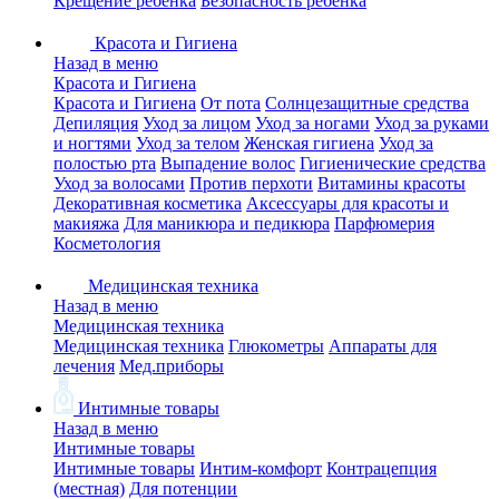
Крещение ребенка
Безопасность ребенка
Красота и Гигиена
Назад в меню
Красота и Гигиена
Красота и Гигиена
От пота
Солнцезащитные средства
Депиляция
Уход за лицом
Уход за ногами
Уход за руками
и ногтями
Уход за телом
Женская гигиена
Уход за
полостью рта
Выпадение волос
Гигиенические средства
Уход за волосами
Против перхоти
Витамины красоты
Декоративная косметика
Аксессуары для красоты и
макияжа
Для маникюра и педикюра
Парфюмерия
Косметология
Медицинская техника
Назад в меню
Медицинская техника
Медицинская техника
Глюкометры
Аппараты для
лечения
Мед.приборы
Интимные товары
Назад в меню
Интимные товары
Интимные товары
Интим-комфорт
Контрацепция
(местная)
Для потенции