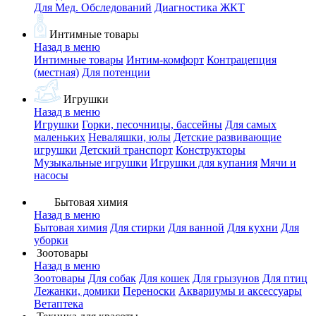
Для Мед. Обследований
Диагностика ЖКТ
Интимные товары
Назад в меню
Интимные товары
Интим-комфорт
Контрацепция
(местная)
Для потенции
Игрушки
Назад в меню
Игрушки
Горки, песочницы, бассейны
Для самых
маленьких
Неваляшки, юлы
Детские развивающие
игрушки
Детский транспорт
Конструкторы
Музыкальные игрушки
Игрушки для купания
Мячи и
насосы
Бытовая химия
Назад в меню
Бытовая химия
Для стирки
Для ванной
Для кухни
Для
уборки
Зоотовары
Назад в меню
Зоотовары
Для собак
Для кошек
Для грызунов
Для птиц
Лежанки, домики
Переноски
Аквариумы и аксессуары
Ветаптека