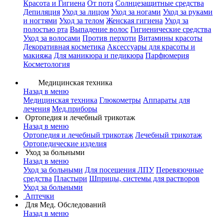
Красота и Гигиена
От пота
Солнцезащитные средства
Депиляция
Уход за лицом
Уход за ногами
Уход за руками
и ногтями
Уход за телом
Женская гигиена
Уход за
полостью рта
Выпадение волос
Гигиенические средства
Уход за волосами
Против перхоти
Витамины красоты
Декоративная косметика
Аксессуары для красоты и
макияжа
Для маникюра и педикюра
Парфюмерия
Косметология
Медицинская техника
Назад в меню
Медицинская техника
Глюкометры
Аппараты для
лечения
Мед.приборы
Ортопедия и лечебный трикотаж
Назад в меню
Ортопедия и лечебный трикотаж
Лечебный трикотаж
Ортопедические изделия
Уход за больными
Назад в меню
Уход за больными
Для посещения ЛПУ
Перевязочные
средства
Пластыри
Шприцы, системы для растворов
Уход за больными
Аптечки
Для Мед. Обследований
Назад в меню