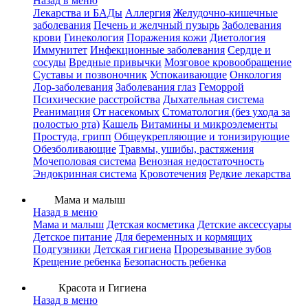
Назад в меню
Лекарства и БАДы
Аллергия
Желудочно-кишечные
заболевания
Печень и желчный пузырь
Заболевания
крови
Гинекология
Поражения кожи
Диетология
Иммунитет
Инфекционные заболевания
Сердце и
сосуды
Вредные привычки
Мозговое кровообращение
Суставы и позвоночник
Успокаивающие
Онкология
Лор-заболевания
Заболевания глаз
Геморрой
Психические расстройства
Дыхательная система
Реанимация
От насекомых
Стоматология (без ухода за
полостью рта)
Кашель
Витамины и микроэлементы
Простуда, грипп
Общеукрепляющие и тонизирующие
Обезболивающие
Травмы, ушибы, растяжения
Мочеполовая система
Венозная недостаточность
Эндокринная система
Кровотечения
Редкие лекарства
Мама и малыш
Назад в меню
Мама и малыш
Детская косметика
Детские аксессуары
Детское питание
Для беременных и кормящих
Подгузники
Детская гигиена
Прорезывание зубов
Крещение ребенка
Безопасность ребенка
Красота и Гигиена
Назад в меню