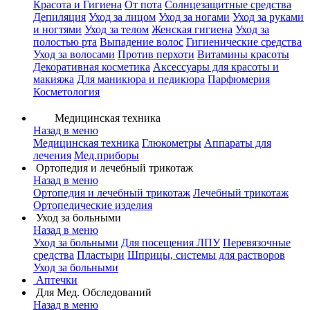
Красота и Гигиена
От пота
Солнцезащитные средства
Депиляция
Уход за лицом
Уход за ногами
Уход за руками
и ногтями
Уход за телом
Женская гигиена
Уход за
полостью рта
Выпадение волос
Гигиенические средства
Уход за волосами
Против перхоти
Витамины красоты
Декоративная косметика
Аксессуары для красоты и
макияжа
Для маникюра и педикюра
Парфюмерия
Косметология
Медицинская техника
Назад в меню
Медицинская техника
Глюкометры
Аппараты для
лечения
Мед.приборы
Ортопедия и лечебный трикотаж
Назад в меню
Ортопедия и лечебный трикотаж
Лечебный трикотаж
Ортопедические изделия
Уход за больными
Назад в меню
Уход за больными
Для посещения ЛПУ
Перевязочные
средства
Пластыри
Шприцы, системы для растворов
Уход за больными
Аптечки
Для Мед. Обследований
Назад в меню