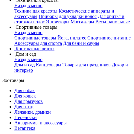
Техника для красоты
Назад в меню
Техника для красоты
Косметические аппараты и
аксессуары
Приборы для укладки волос
Для бритья и
стрижки волос
Эпиляторы
Массажеры
Весы напольные
Спортивные товары
Назад в меню
Спортивные товары
Йога, пилатес
Спортивное питание
Аксессуары для спорта
Для бани и сауны
Контактные линзы
Дом и сад
Назад в меню
Дом и сад
Канцтовары
Товары для праздников
Декор и
интерьер
Зоотовары
Для собак
Для кошек
Для грызунов
Для птиц
Лежанки, домики
Переноски
Аквариумы и аксессуары
Ветаптека