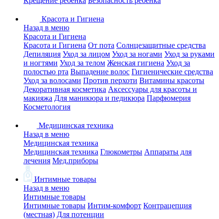
Крещение ребенка
Безопасность ребенка
Красота и Гигиена
Назад в меню
Красота и Гигиена
Красота и Гигиена
От пота
Солнцезащитные средства
Депиляция
Уход за лицом
Уход за ногами
Уход за руками
и ногтями
Уход за телом
Женская гигиена
Уход за
полостью рта
Выпадение волос
Гигиенические средства
Уход за волосами
Против перхоти
Витамины красоты
Декоративная косметика
Аксессуары для красоты и
макияжа
Для маникюра и педикюра
Парфюмерия
Косметология
Медицинская техника
Назад в меню
Медицинская техника
Медицинская техника
Глюкометры
Аппараты для
лечения
Мед.приборы
Интимные товары
Назад в меню
Интимные товары
Интимные товары
Интим-комфорт
Контрацепция
(местная)
Для потенции