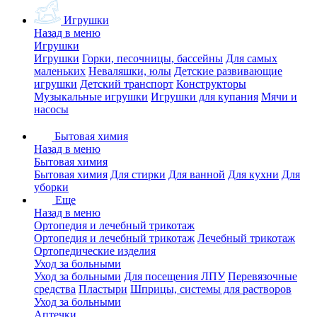
Игрушки
Назад в меню
Игрушки
Игрушки
Горки, песочницы, бассейны
Для самых
маленьких
Неваляшки, юлы
Детские развивающие
игрушки
Детский транспорт
Конструкторы
Музыкальные игрушки
Игрушки для купания
Мячи и
насосы
Бытовая химия
Назад в меню
Бытовая химия
Бытовая химия
Для стирки
Для ванной
Для кухни
Для
уборки
Еще
Назад в меню
Ортопедия и лечебный трикотаж
Ортопедия и лечебный трикотаж
Лечебный трикотаж
Ортопедические изделия
Уход за больными
Уход за больными
Для посещения ЛПУ
Перевязочные
средства
Пластыри
Шприцы, системы для растворов
Уход за больными
Аптечки