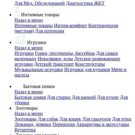
Для Мед. Обследований
Диагностика ЖКТ
Интимные товары
Назад в меню
Интимные товары
Интим-комфорт
Контрацепция
(местная)
Для потенции
Игрушки
Назад в меню
Игрушки
Горки, песочницы, бассейны
Для самых
маленьких
Неваляшки, юлы
Детские развивающие
игрушки
Детский транспорт
Конструкторы
Музыкальные игрушки
Игрушки для купания
Мячи и
насосы
Бытовая химия
Назад в меню
Бытовая химия
Для стирки
Для ванной
Для кухни
Для
уборки
Зоотовары
Назад в меню
Зоотовары
Для собак
Для кошек
Для грызунов
Для птиц
Лежанки, домики
Переноски
Аквариумы и аксессуары
Ветаптека