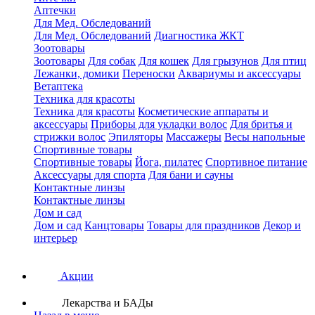
Аптечки
Для Мед. Обследований
Для Мед. Обследований
Диагностика ЖКТ
Зоотовары
Зоотовары
Для собак
Для кошек
Для грызунов
Для птиц
Лежанки, домики
Переноски
Аквариумы и аксессуары
Ветаптека
Техника для красоты
Техника для красоты
Косметические аппараты и
аксессуары
Приборы для укладки волос
Для бритья и
стрижки волос
Эпиляторы
Массажеры
Весы напольные
Спортивные товары
Спортивные товары
Йога, пилатес
Спортивное питание
Аксессуары для спорта
Для бани и сауны
Контактные линзы
Контактные линзы
Дом и сад
Дом и сад
Канцтовары
Товары для праздников
Декор и
интерьер
Акции
Лекарства и БАДы