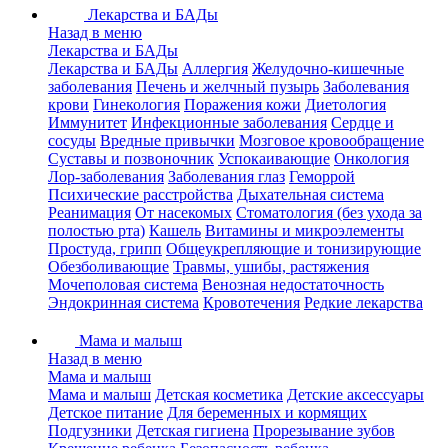
Лекарства и БАДы
Назад в меню
Лекарства и БАДы
Лекарства и БАДы
Аллергия
Желудочно-кишечные
заболевания
Печень и желчный пузырь
Заболевания
крови
Гинекология
Поражения кожи
Диетология
Иммунитет
Инфекционные заболевания
Сердце и
сосуды
Вредные привычки
Мозговое кровообращение
Суставы и позвоночник
Успокаивающие
Онкология
Лор-заболевания
Заболевания глаз
Геморрой
Психические расстройства
Дыхательная система
Реанимация
От насекомых
Стоматология (без ухода за
полостью рта)
Кашель
Витамины и микроэлементы
Простуда, грипп
Общеукрепляющие и тонизирующие
Обезболивающие
Травмы, ушибы, растяжения
Мочеполовая система
Венозная недостаточность
Эндокринная система
Кровотечения
Редкие лекарства
Мама и малыш
Назад в меню
Мама и малыш
Мама и малыш
Детская косметика
Детские аксессуары
Детское питание
Для беременных и кормящих
Подгузники
Детская гигиена
Прорезывание зубов