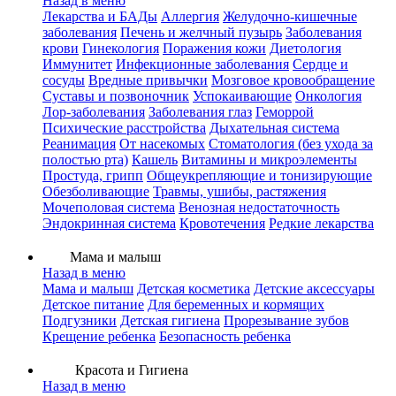
Назад в меню
Лекарства и БАДы
Аллергия
Желудочно-кишечные
заболевания
Печень и желчный пузырь
Заболевания
крови
Гинекология
Поражения кожи
Диетология
Иммунитет
Инфекционные заболевания
Сердце и
сосуды
Вредные привычки
Мозговое кровообращение
Суставы и позвоночник
Успокаивающие
Онкология
Лор-заболевания
Заболевания глаз
Геморрой
Психические расстройства
Дыхательная система
Реанимация
От насекомых
Стоматология (без ухода за
полостью рта)
Кашель
Витамины и микроэлементы
Простуда, грипп
Общеукрепляющие и тонизирующие
Обезболивающие
Травмы, ушибы, растяжения
Мочеполовая система
Венозная недостаточность
Эндокринная система
Кровотечения
Редкие лекарства
Мама и малыш
Назад в меню
Мама и малыш
Детская косметика
Детские аксессуары
Детское питание
Для беременных и кормящих
Подгузники
Детская гигиена
Прорезывание зубов
Крещение ребенка
Безопасность ребенка
Красота и Гигиена
Назад в меню