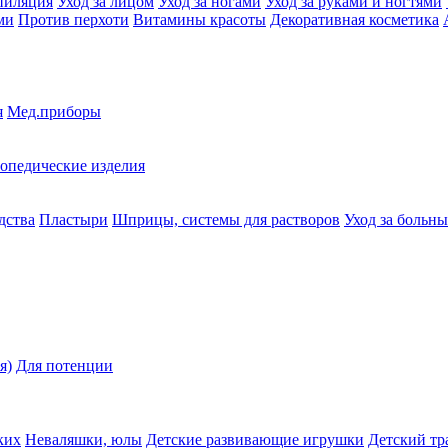
пиляция
Уход за лицом
Уход за ногами
Уход за руками и ногтями
ми
Против перхоти
Витамины красоты
Декоративная косметика
я
Мед.приборы
опедические изделия
дства
Пластыри
Шприцы, системы для растворов
Уход за больн
я)
Для потенции
ких
Неваляшки, юлы
Детские развивающие игрушки
Детский тр