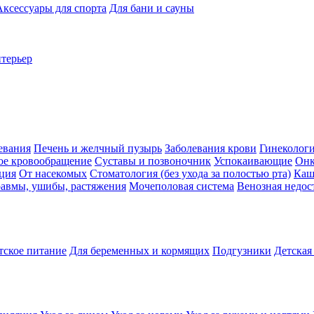
Аксессуары для спорта
Для бани и сауны
нтерьер
евания
Печень и желчный пузырь
Заболевания крови
Гинеколог
ое кровообращение
Суставы и позвоночник
Успокаивающие
Онк
ция
От насекомых
Стоматология (без ухода за полостью рта)
Каш
авмы, ушибы, растяжения
Мочеполовая система
Венозная недос
тское питание
Для беременных и кормящих
Подгузники
Детская