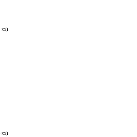
-хх)
-хх)