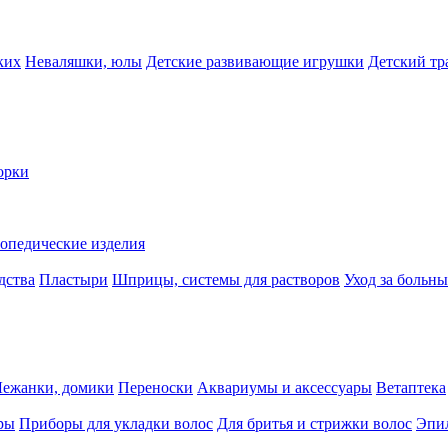
ких
Неваляшки, юлы
Детские развивающие игрушки
Детский тр
орки
опедические изделия
дства
Пластыри
Шприцы, системы для растворов
Уход за больн
Лежанки, домики
Переноски
Аквариумы и аксессуары
Ветаптека
ры
Приборы для укладки волос
Для бритья и стрижки волос
Эпи