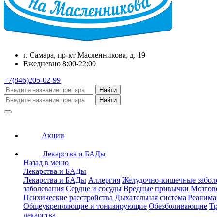
г. Самара, пр-кт Масленникова, д. 19
Ежедневно 8:00-22:00
+7(846)205-02-99
Найти
Найти
Акции
Лекарства и БАДы
Назад в меню
Лекарства и БАДы
Лекарства и БАДы
Аллергия
Желудочно-кишечные забол
заболевания
Сердце и сосуды
Вредные привычки
Мозгов
Психические расстройства
Дыхательная система
Реанима
Общеукрепляющие и тонизирующие
Обезболивающие
Тр
лекарства