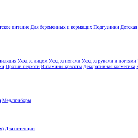
тское питание
Для беременных и кормящих
Подгузники
Детская
пиляция
Уход за лицом
Уход за ногами
Уход за руками и ногтями
ми
Против перхоти
Витамины красоты
Декоративная косметика
я
Мед.приборы
я)
Для потенции