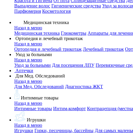
Красота и Гигиена
От пота
Солнцезащитные средства
Де
Выпадение волос
Гигиенические средства
Уход за волоса
Парфюмерия
Косметология
Медицинская техника
Назад в меню
Медицинская техника
Глюкометры
Аппараты для лечени
Ортопедия и лечебный трикотаж
Назад в меню
Ортопедия и лечебный трикотаж
Лечебный трикотаж
Орт
Уход за больными
Назад в меню
Уход за больными
Для посещения ЛПУ
Перевязочные сре
Аптечки
Для Мед. Обследований
Назад в меню
Для Мед. Обследований
Диагностика ЖКТ
Интимные товары
Назад в меню
Интимные товары
Интим-комфорт
Контрацепция (местна
Игрушки
Назад в меню
Игрушки
Горки, песочницы, бассейны
Для самых малень