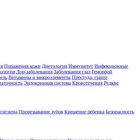
ия
Поражения кожи
Диетология
Иммунитет
Инфекционные
ология
Лор-заболевания
Заболевания глаз
Геморрой
ель
Витамины и микроэлементы
Простуда, грипп
таточность
Эндокринная система
Кровотечения
Редкие
 гигиена
Прорезывание зубов
Крещение ребенка
Безопасность