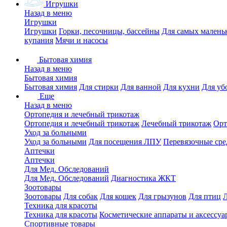
Игрушки
Назад в меню
Игрушки
Игрушки
Горки, песочницы, бассейны
Для самых малень
купания
Мячи и насосы
Бытовая химия
Назад в меню
Бытовая химия
Бытовая химия
Для стирки
Для ванной
Для кухни
Для уб
Еще
Назад в меню
Ортопедия и лечебный трикотаж
Ортопедия и лечебный трикотаж
Лечебный трикотаж
Орт
Уход за больными
Уход за больными
Для посещения ЛПУ
Перевязочные сре
Аптечки
Аптечки
Для Мед. Обследований
Для Мед. Обследований
Диагностика ЖКТ
Зоотовары
Зоотовары
Для собак
Для кошек
Для грызунов
Для птиц
Техника для красоты
Техника для красоты
Косметические аппараты и аксессуа
Спортивные товары