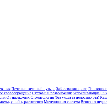
евания
Печень и желчный пузырь
Заболевания крови
Гинеколог
ое кровообращение
Суставы и позвоночник
Успокаивающие
Онк
ция
От насекомых
Стоматология (без ухода за полостью рта)
Каш
авмы, ушибы, растяжения
Мочеполовая система
Венозная недос