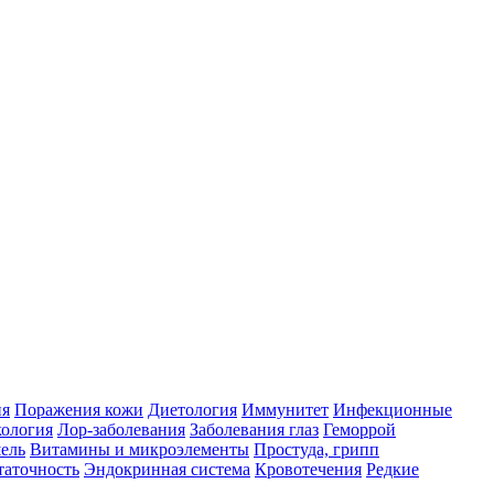
ия
Поражения кожи
Диетология
Иммунитет
Инфекционные
ология
Лор-заболевания
Заболевания глаз
Геморрой
ель
Витамины и микроэлементы
Простуда, грипп
таточность
Эндокринная система
Кровотечения
Редкие