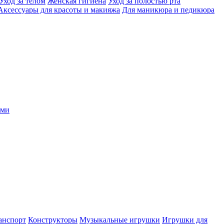
Уход за телом
Женская гигиена
Уход за полостью рта
Аксессуары для красоты и макияжа
Для маникюра и педикюра
ыми
анспорт
Конструкторы
Музыкальные игрушки
Игрушки для