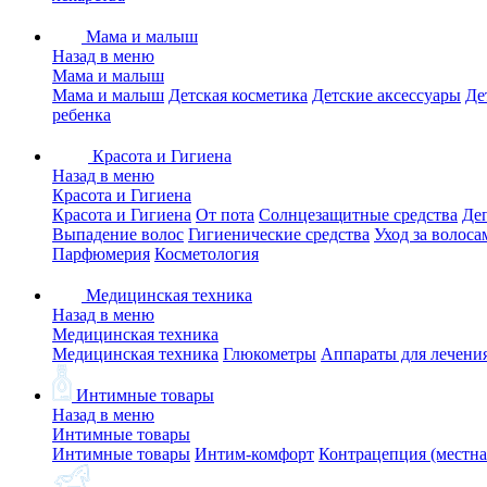
Мама и малыш
Назад в меню
Мама и малыш
Мама и малыш
Детская косметика
Детские аксессуары
Де
ребенка
Красота и Гигиена
Назад в меню
Красота и Гигиена
Красота и Гигиена
От пота
Солнцезащитные средства
Де
Выпадение волос
Гигиенические средства
Уход за волоса
Парфюмерия
Косметология
Медицинская техника
Назад в меню
Медицинская техника
Медицинская техника
Глюкометры
Аппараты для лечени
Интимные товары
Назад в меню
Интимные товары
Интимные товары
Интим-комфорт
Контрацепция (местна