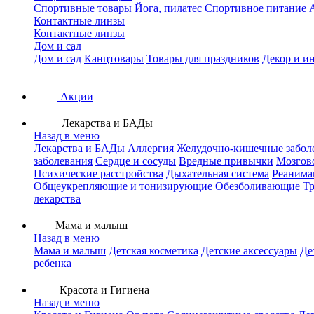
Спортивные товары
Йога, пилатес
Спортивное питание
Контактные линзы
Контактные линзы
Дом и сад
Дом и сад
Канцтовары
Товары для праздников
Декор и и
Акции
Лекарства и БАДы
Назад в меню
Лекарства и БАДы
Аллергия
Желудочно-кишечные забол
заболевания
Сердце и сосуды
Вредные привычки
Мозгов
Психические расстройства
Дыхательная система
Реанима
Общеукрепляющие и тонизирующие
Обезболивающие
Тр
лекарства
Мама и малыш
Назад в меню
Мама и малыш
Детская косметика
Детские аксессуары
Де
ребенка
Красота и Гигиена
Назад в меню