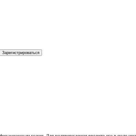
Зарегистрироваться
фикационным кодом. Для подтверждения введите его в поле ниж