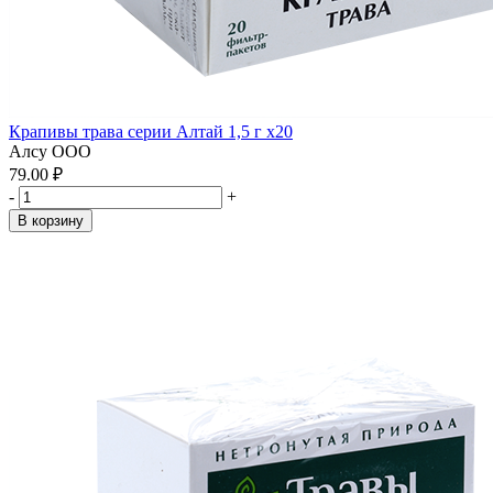
Крапивы трава серии Алтай 1,5 г x20
Алсу ООО
79.00 ₽
-
+
В корзину