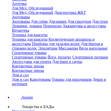
Аптечки
Для Мед. Обследований
Для Мед. Обследований
Диагностика ЖКТ
Зоотовары
Зоотовары
Для собак
Для кошек
Для грызунов
Для птиц
Лежанки, домики
Переноски
Аквариумы и аксессуары
Ветаптека
Техника для красоты
Техника для красоты
Косметические аппараты и
аксессуары
Приборы для укладки волос
Для бритья и
стрижки волос
Эпиляторы
Массажеры
Весы напольные
Спортивные товары
Спортивные товары
Йога, пилатес
Спортивное питание
Аксессуары для спорта
Для бани и сауны
Контактные линзы
Контактные линзы
Дом и сад
Дом и сад
Канцтовары
Товары для праздников
Декор и
интерьер
Акции
Лекарства и БАДы