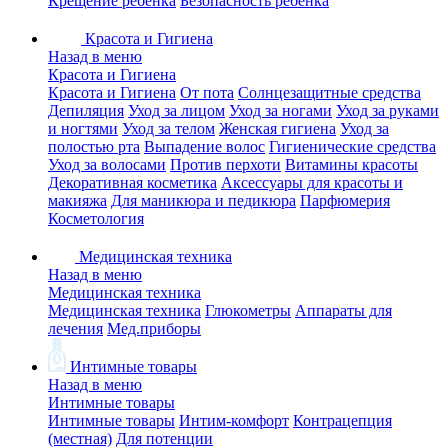
Крещение ребенка
Безопасность ребенка
Красота и Гигиена
Назад в меню
Красота и Гигиена
Красота и Гигиена
От пота
Солнцезащитные средства
Депиляция
Уход за лицом
Уход за ногами
Уход за руками
и ногтями
Уход за телом
Женская гигиена
Уход за
полостью рта
Выпадение волос
Гигиенические средства
Уход за волосами
Против перхоти
Витамины красоты
Декоративная косметика
Аксессуары для красоты и
макияжа
Для маникюра и педикюра
Парфюмерия
Косметология
Медицинская техника
Назад в меню
Медицинская техника
Медицинская техника
Глюкометры
Аппараты для
лечения
Мед.приборы
Интимные товары
Назад в меню
Интимные товары
Интимные товары
Интим-комфорт
Контрацепция
(местная)
Для потенции