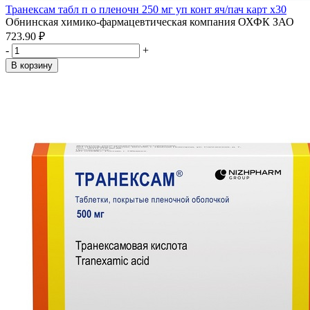
Транексам табл п о пленочн 250 мг уп конт яч/пач карт x30
Обнинская химико-фармацевтическая компания ОХФК ЗАО
723.90 ₽
-
+
В корзину