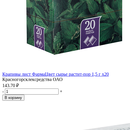
Крапивы лист ФармаЦвет сырье растит-пор 1,5 г x20
Красногорсклексредства ОАО
143.70 ₽
-
+
В корзину