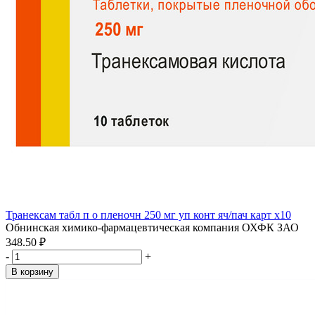
Транексам табл п о пленочн 250 мг уп конт яч/пач карт x10
Обнинская химико-фармацевтическая компания ОХФК ЗАО
348.50 ₽
-
+
В корзину