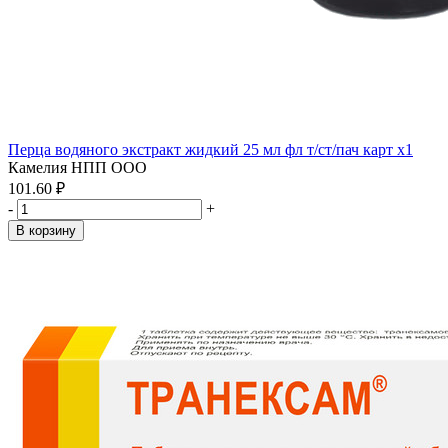
Перца водяного экстракт жидкий 25 мл фл т/ст/пач карт x1
Камелия НПП ООО
101.60 ₽
-
+
В корзину