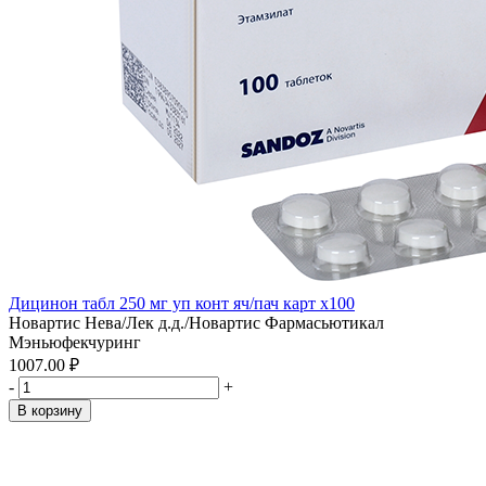
Дицинон табл 250 мг уп конт яч/пач карт x100
Новартис Нева/Лек д.д./Новартис Фармасьютикал
Мэньюфекчуринг
1007.00 ₽
-
+
В корзину