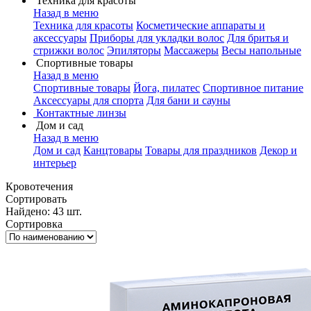
Техника для красоты
Назад в меню
Техника для красоты
Косметические аппараты и
аксессуары
Приборы для укладки волос
Для бритья и
стрижки волос
Эпиляторы
Массажеры
Весы напольные
Спортивные товары
Назад в меню
Спортивные товары
Йога, пилатес
Спортивное питание
Аксессуары для спорта
Для бани и сауны
Контактные линзы
Дом и сад
Назад в меню
Дом и сад
Канцтовары
Товары для праздников
Декор и
интерьер
Кровотечения
Сортировать
Найдено: 43 шт.
Сортировка