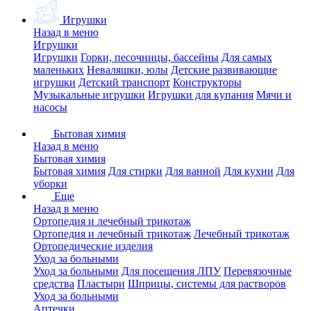
Игрушки
Назад в меню
Игрушки
Игрушки
Горки, песочницы, бассейны
Для самых
маленьких
Неваляшки, юлы
Детские развивающие
игрушки
Детский транспорт
Конструкторы
Музыкальные игрушки
Игрушки для купания
Мячи и
насосы
Бытовая химия
Назад в меню
Бытовая химия
Бытовая химия
Для стирки
Для ванной
Для кухни
Для
уборки
Еще
Назад в меню
Ортопедия и лечебный трикотаж
Ортопедия и лечебный трикотаж
Лечебный трикотаж
Ортопедические изделия
Уход за больными
Уход за больными
Для посещения ЛПУ
Перевязочные
средства
Пластыри
Шприцы, системы для растворов
Уход за больными
Аптечки