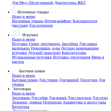
Для Мед. Обследований
Диагностика ЖКТ
Интимные товары
Назад в меню
Интимные товары
Интим-комфорт
Контрацепция
(местная)
Для потенции
Игрушки
Назад в меню
Игрушки
Горки, песочницы, бассейны
Для самых
маленьких
Неваляшки, юлы
Детские развивающие
игрушки
Детский транспорт
Конструкторы
Музыкальные игрушки
Игрушки для купания
Мячи и
насосы
Бытовая химия
Назад в меню
Бытовая химия
Для стирки
Для ванной
Для кухни
Для
уборки
Зоотовары
Назад в меню
Зоотовары
Для собак
Для кошек
Для грызунов
Для птиц
Лежанки, домики
Переноски
Аквариумы и аксессуары
Ветаптека