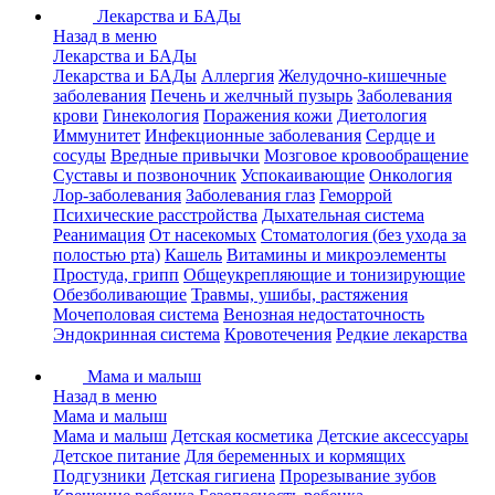
Лекарства и БАДы
Назад в меню
Лекарства и БАДы
Лекарства и БАДы
Аллергия
Желудочно-кишечные
заболевания
Печень и желчный пузырь
Заболевания
крови
Гинекология
Поражения кожи
Диетология
Иммунитет
Инфекционные заболевания
Сердце и
сосуды
Вредные привычки
Мозговое кровообращение
Суставы и позвоночник
Успокаивающие
Онкология
Лор-заболевания
Заболевания глаз
Геморрой
Психические расстройства
Дыхательная система
Реанимация
От насекомых
Стоматология (без ухода за
полостью рта)
Кашель
Витамины и микроэлементы
Простуда, грипп
Общеукрепляющие и тонизирующие
Обезболивающие
Травмы, ушибы, растяжения
Мочеполовая система
Венозная недостаточность
Эндокринная система
Кровотечения
Редкие лекарства
Мама и малыш
Назад в меню
Мама и малыш
Мама и малыш
Детская косметика
Детские аксессуары
Детское питание
Для беременных и кормящих
Подгузники
Детская гигиена
Прорезывание зубов