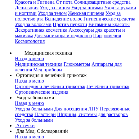
Красота и Гигиена
От пота
Солнцезащитные средства
Депиляция
Уход за лицом
Уход за ногами
Уход за руками
и ногтями
Уход за телом
Женская гигиена
Уход за
полостью рта
Выпадение волос
Гигиенические средства
Уход за волосами
Против перхоти
Витамины красоты
Декоративная косметика
Аксессуары для красоты и
макияжа
Для маникюра и педикюра
Парфюмерия
Косметология
Медицинская техника
Назад в меню
Медицинская техника
Глюкометры
Аппараты для
лечения
Мед.приборы
Ортопедия и лечебный трикотаж
Назад в меню
Ортопедия и лечебный трикотаж
Лечебный трикотаж
Ортопедические изделия
Уход за больными
Назад в меню
Уход за больными
Для посещения ЛПУ
Перевязочные
средства
Пластыри
Шприцы, системы для растворов
Уход за больными
Аптечки
Для Мед. Обследований
Назад в меню