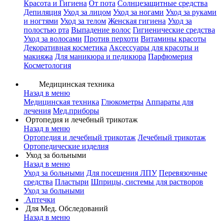
Красота и Гигиена
От пота
Солнцезащитные средства
Депиляция
Уход за лицом
Уход за ногами
Уход за руками
и ногтями
Уход за телом
Женская гигиена
Уход за
полостью рта
Выпадение волос
Гигиенические средства
Уход за волосами
Против перхоти
Витамины красоты
Декоративная косметика
Аксессуары для красоты и
макияжа
Для маникюра и педикюра
Парфюмерия
Косметология
Медицинская техника
Назад в меню
Медицинская техника
Глюкометры
Аппараты для
лечения
Мед.приборы
Ортопедия и лечебный трикотаж
Назад в меню
Ортопедия и лечебный трикотаж
Лечебный трикотаж
Ортопедические изделия
Уход за больными
Назад в меню
Уход за больными
Для посещения ЛПУ
Перевязочные
средства
Пластыри
Шприцы, системы для растворов
Уход за больными
Аптечки
Для Мед. Обследований
Назад в меню