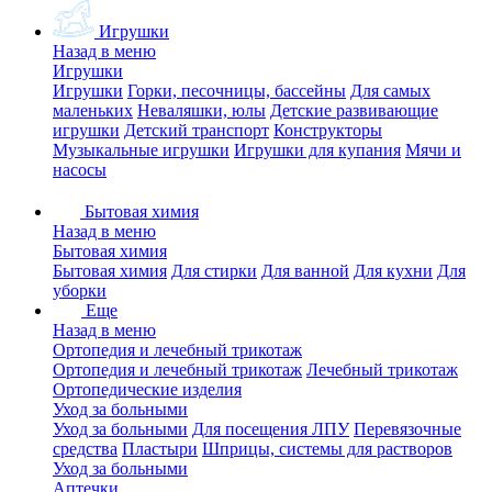
Игрушки
Назад в меню
Игрушки
Игрушки
Горки, песочницы, бассейны
Для самых
маленьких
Неваляшки, юлы
Детские развивающие
игрушки
Детский транспорт
Конструкторы
Музыкальные игрушки
Игрушки для купания
Мячи и
насосы
Бытовая химия
Назад в меню
Бытовая химия
Бытовая химия
Для стирки
Для ванной
Для кухни
Для
уборки
Еще
Назад в меню
Ортопедия и лечебный трикотаж
Ортопедия и лечебный трикотаж
Лечебный трикотаж
Ортопедические изделия
Уход за больными
Уход за больными
Для посещения ЛПУ
Перевязочные
средства
Пластыри
Шприцы, системы для растворов
Уход за больными
Аптечки