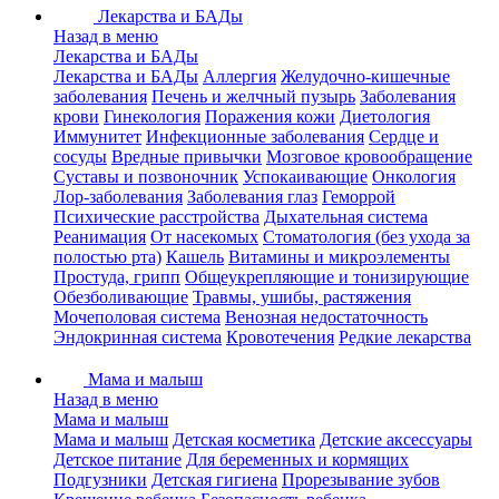
Лекарства и БАДы
Назад в меню
Лекарства и БАДы
Лекарства и БАДы
Аллергия
Желудочно-кишечные
заболевания
Печень и желчный пузырь
Заболевания
крови
Гинекология
Поражения кожи
Диетология
Иммунитет
Инфекционные заболевания
Сердце и
сосуды
Вредные привычки
Мозговое кровообращение
Суставы и позвоночник
Успокаивающие
Онкология
Лор-заболевания
Заболевания глаз
Геморрой
Психические расстройства
Дыхательная система
Реанимация
От насекомых
Стоматология (без ухода за
полостью рта)
Кашель
Витамины и микроэлементы
Простуда, грипп
Общеукрепляющие и тонизирующие
Обезболивающие
Травмы, ушибы, растяжения
Мочеполовая система
Венозная недостаточность
Эндокринная система
Кровотечения
Редкие лекарства
Мама и малыш
Назад в меню
Мама и малыш
Мама и малыш
Детская косметика
Детские аксессуары
Детское питание
Для беременных и кормящих
Подгузники
Детская гигиена
Прорезывание зубов