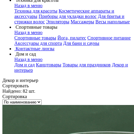
Техника для красоты
Назад в меню
Техника для красоты
Косметические аппараты и
аксессуары
Приборы для укладки волос
Для бритья и
стрижки волос
Эпиляторы
Массажеры
Весы напольные
Спортивные товары
Назад в меню
Спортивные товары
Йога, пилатес
Спортивное питание
Аксессуары для спорта
Для бани и сауны
Контактные линзы
Дом и сад
Назад в меню
Дом и сад
Канцтовары
Товары для праздников
Декор и
интерьер
Декор и интерьер
Сортировать
Найдено: 82 шт.
Сортировка