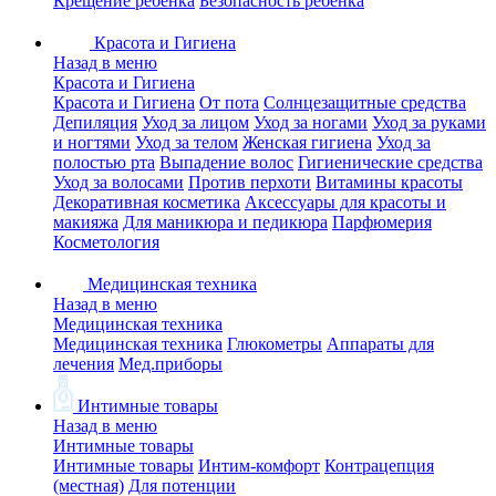
Крещение ребенка
Безопасность ребенка
Красота и Гигиена
Назад в меню
Красота и Гигиена
Красота и Гигиена
От пота
Солнцезащитные средства
Депиляция
Уход за лицом
Уход за ногами
Уход за руками
и ногтями
Уход за телом
Женская гигиена
Уход за
полостью рта
Выпадение волос
Гигиенические средства
Уход за волосами
Против перхоти
Витамины красоты
Декоративная косметика
Аксессуары для красоты и
макияжа
Для маникюра и педикюра
Парфюмерия
Косметология
Медицинская техника
Назад в меню
Медицинская техника
Медицинская техника
Глюкометры
Аппараты для
лечения
Мед.приборы
Интимные товары
Назад в меню
Интимные товары
Интимные товары
Интим-комфорт
Контрацепция
(местная)
Для потенции