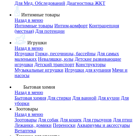
Для Мед. Обследований
Диагностика ЖКТ
Интимные товары
Назад в меню
Интимные товары
Интим-комфорт
Контрацепция
(местная)
Для потенции
Игрушки
Назад в меню
Игрушки
Горки, песочницы, бассейны
Для самых
маленьких
Неваляшки, юлы
Детские развивающие
игрушки
Детский транспорт
Конструкторы
Музыкальные игрушки
Игрушки для купания
Мячи и
насосы
Бытовая химия
Назад в меню
Бытовая химия
Для стирки
Для ванной
Для кухни
Для
уборки
Зоотовары
Назад в меню
Зоотовары
Для собак
Для кошек
Для грызунов
Для птиц
Лежанки, домики
Переноски
Аквариумы и аксессуары
Ветаптека