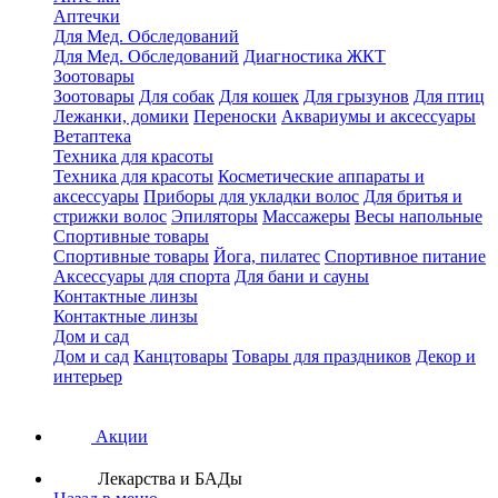
Аптечки
Для Мед. Обследований
Для Мед. Обследований
Диагностика ЖКТ
Зоотовары
Зоотовары
Для собак
Для кошек
Для грызунов
Для птиц
Лежанки, домики
Переноски
Аквариумы и аксессуары
Ветаптека
Техника для красоты
Техника для красоты
Косметические аппараты и
аксессуары
Приборы для укладки волос
Для бритья и
стрижки волос
Эпиляторы
Массажеры
Весы напольные
Спортивные товары
Спортивные товары
Йога, пилатес
Спортивное питание
Аксессуары для спорта
Для бани и сауны
Контактные линзы
Контактные линзы
Дом и сад
Дом и сад
Канцтовары
Товары для праздников
Декор и
интерьер
Акции
Лекарства и БАДы