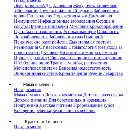
Назад в меню
Лекарства и БАДы
Аллергия
Желудочно-кишечные
заболевания
Печень и желчный пузырь
Заболевания
крови
Гинекология
Поражения кожи
Диетология
Иммунитет
Инфекционные заболевания
Сердце и
сосуды
Вредные привычки
Мозговое кровообращение
Суставы и позвоночник
Успокаивающие
Онкология
Лор-заболевания
Заболевания глаз
Геморрой
Психические расстройства
Дыхательная система
Реанимация
От насекомых
Стоматология (без ухода за
полостью рта)
Кашель
Витамины и микроэлементы
Простуда, грипп
Общеукрепляющие и тонизирующие
Обезболивающие
Травмы, ушибы, растяжения
Мочеполовая система
Венозная недостаточность
Эндокринная система
Кровотечения
Редкие лекарства
Мама и малыш
Назад в меню
Мама и малыш
Детская косметика
Детские аксессуары
Детское питание
Для беременных и кормящих
Подгузники
Детская гигиена
Прорезывание зубов
Крещение ребенка
Безопасность ребенка
Красота и Гигиена
Назад в меню