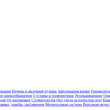
евания
Печень и желчный пузырь
Заболевания крови
Гинеколог
ое кровообращение
Суставы и позвоночник
Успокаивающие
Онк
ция
От насекомых
Стоматология (без ухода за полостью рта)
Каш
авмы, ушибы, растяжения
Мочеполовая система
Венозная недос