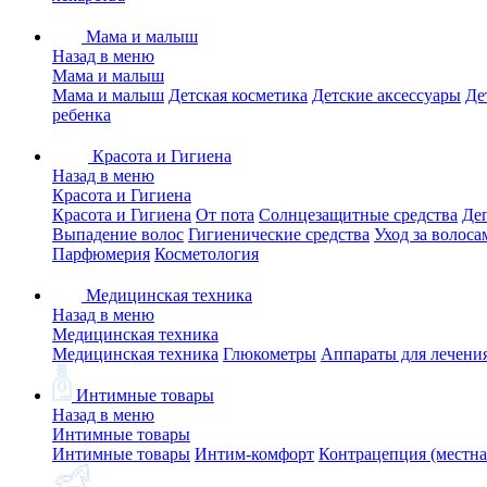
Мама и малыш
Назад в меню
Мама и малыш
Мама и малыш
Детская косметика
Детские аксессуары
Де
ребенка
Красота и Гигиена
Назад в меню
Красота и Гигиена
Красота и Гигиена
От пота
Солнцезащитные средства
Де
Выпадение волос
Гигиенические средства
Уход за волоса
Парфюмерия
Косметология
Медицинская техника
Назад в меню
Медицинская техника
Медицинская техника
Глюкометры
Аппараты для лечени
Интимные товары
Назад в меню
Интимные товары
Интимные товары
Интим-комфорт
Контрацепция (местна