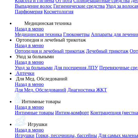
Красота и Гигиена
От пота
Солнцезащитные средства
Де
Выпадение волос
Гигиенические средства
Уход за волоса
Парфюмерия
Косметология
Медицинская техника
Назад в меню
Медицинская техника
Глюкометры
Аппараты для лечени
Ортопедия и лечебный трикотаж
Назад в меню
Ортопедия и лечебный трикотаж
Лечебный трикотаж
Орт
Уход за больными
Назад в меню
Уход за больными
Для посещения ЛПУ
Перевязочные сре
Аптечки
Для Мед. Обследований
Назад в меню
Для Мед. Обследований
Диагностика ЖКТ
Интимные товары
Назад в меню
Интимные товары
Интим-комфорт
Контрацепция (местна
Игрушки
Назад в меню
Игрушки
Горки, песочницы, бассейны
Для самых малень