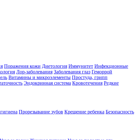
ия
Поражения кожи
Диетология
Иммунитет
Инфекционные
ология
Лор-заболевания
Заболевания глаз
Геморрой
ель
Витамины и микроэлементы
Простуда, грипп
таточность
Эндокринная система
Кровотечения
Редкие
 гигиена
Прорезывание зубов
Крещение ребенка
Безопасность