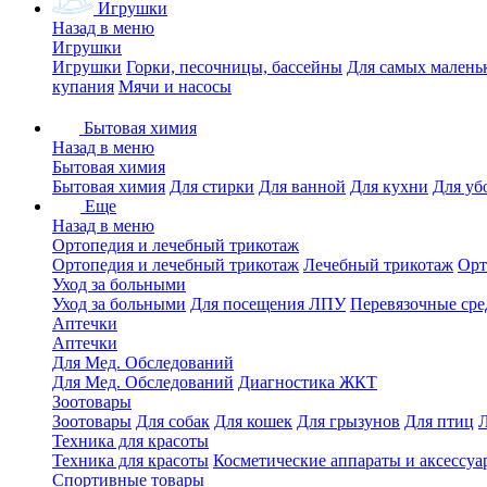
Игрушки
Назад в меню
Игрушки
Игрушки
Горки, песочницы, бассейны
Для самых малень
купания
Мячи и насосы
Бытовая химия
Назад в меню
Бытовая химия
Бытовая химия
Для стирки
Для ванной
Для кухни
Для уб
Еще
Назад в меню
Ортопедия и лечебный трикотаж
Ортопедия и лечебный трикотаж
Лечебный трикотаж
Орт
Уход за больными
Уход за больными
Для посещения ЛПУ
Перевязочные сре
Аптечки
Аптечки
Для Мед. Обследований
Для Мед. Обследований
Диагностика ЖКТ
Зоотовары
Зоотовары
Для собак
Для кошек
Для грызунов
Для птиц
Техника для красоты
Техника для красоты
Косметические аппараты и аксессуа
Спортивные товары