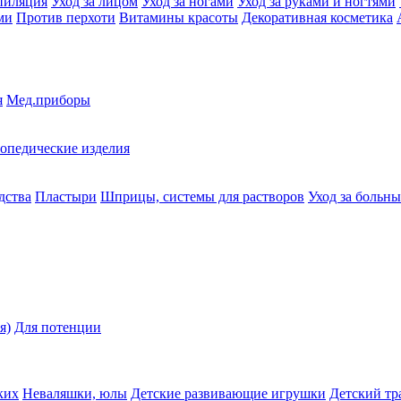
пиляция
Уход за лицом
Уход за ногами
Уход за руками и ногтями
ми
Против перхоти
Витамины красоты
Декоративная косметика
я
Мед.приборы
опедические изделия
дства
Пластыри
Шприцы, системы для растворов
Уход за больн
я)
Для потенции
ких
Неваляшки, юлы
Детские развивающие игрушки
Детский тр