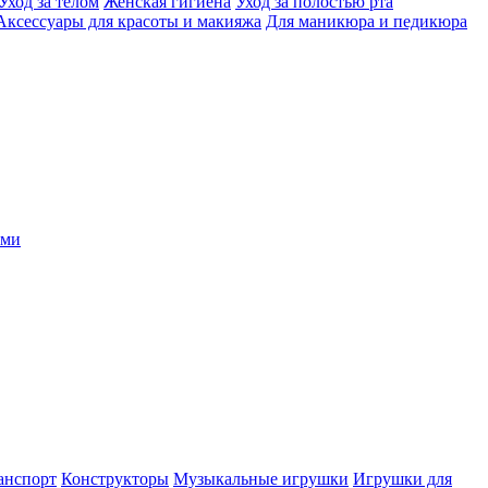
Уход за телом
Женская гигиена
Уход за полостью рта
Аксессуары для красоты и макияжа
Для маникюра и педикюра
ыми
анспорт
Конструкторы
Музыкальные игрушки
Игрушки для