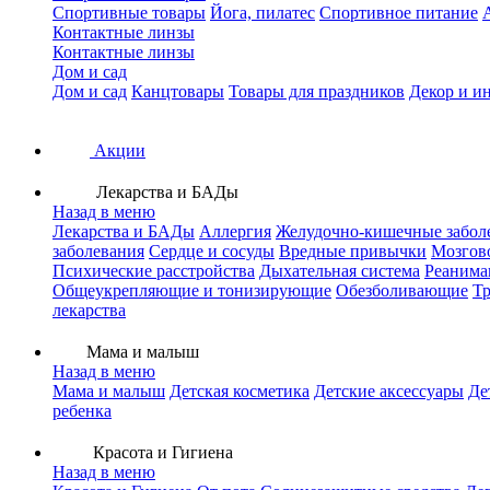
Спортивные товары
Йога, пилатес
Спортивное питание
Контактные линзы
Контактные линзы
Дом и сад
Дом и сад
Канцтовары
Товары для праздников
Декор и и
Акции
Лекарства и БАДы
Назад в меню
Лекарства и БАДы
Аллергия
Желудочно-кишечные забол
заболевания
Сердце и сосуды
Вредные привычки
Мозгов
Психические расстройства
Дыхательная система
Реанима
Общеукрепляющие и тонизирующие
Обезболивающие
Тр
лекарства
Мама и малыш
Назад в меню
Мама и малыш
Детская косметика
Детские аксессуары
Де
ребенка
Красота и Гигиена
Назад в меню