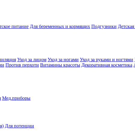
тское питание
Для беременных и кормящих
Подгузники
Детская
пиляция
Уход за лицом
Уход за ногами
Уход за руками и ногтями
ми
Против перхоти
Витамины красоты
Декоративная косметика
я
Мед.приборы
я)
Для потенции