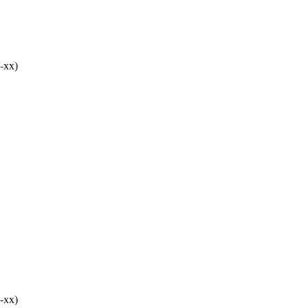
-хх)
-хх)