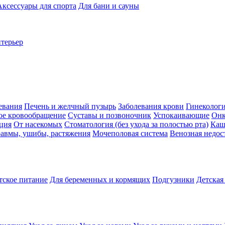
Аксессуары для спорта
Для бани и сауны
нтерьер
евания
Печень и желчный пузырь
Заболевания крови
Гинеколог
ое кровообращение
Суставы и позвоночник
Успокаивающие
Онк
ция
От насекомых
Стоматология (без ухода за полостью рта)
Каш
авмы, ушибы, растяжения
Мочеполовая система
Венозная недос
тское питание
Для беременных и кормящих
Подгузники
Детская