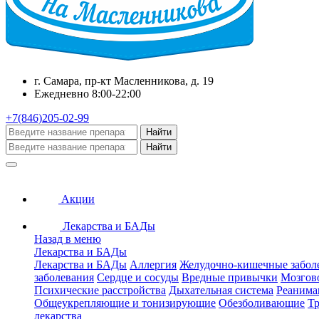
г. Самара, пр-кт Масленникова, д. 19
Ежедневно 8:00-22:00
+7(846)205-02-99
Найти
Найти
Акции
Лекарства и БАДы
Назад в меню
Лекарства и БАДы
Лекарства и БАДы
Аллергия
Желудочно-кишечные забол
заболевания
Сердце и сосуды
Вредные привычки
Мозгов
Психические расстройства
Дыхательная система
Реанима
Общеукрепляющие и тонизирующие
Обезболивающие
Тр
лекарства