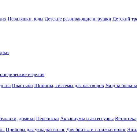
ких
Неваляшки, юлы
Детские развивающие игрушки
Детский тр
орки
опедические изделия
дства
Пластыри
Шприцы, системы для растворов
Уход за больн
Лежанки, домики
Переноски
Аквариумы и аксессуары
Ветаптека
ры
Приборы для укладки волос
Для бритья и стрижки волос
Эпи