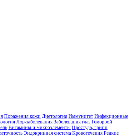
ия
Поражения кожи
Диетология
Иммунитет
Инфекционные
ология
Лор-заболевания
Заболевания глаз
Геморрой
ель
Витамины и микроэлементы
Простуда, грипп
таточность
Эндокринная система
Кровотечения
Редкие