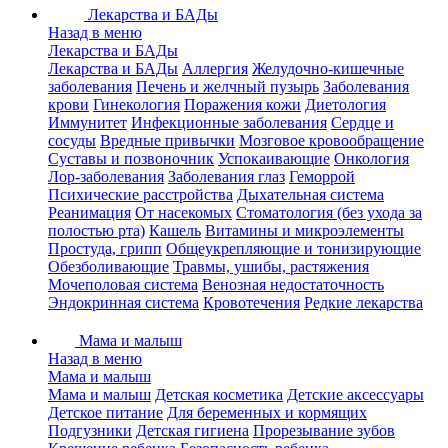
Лекарства и БАДы
Назад в меню
Лекарства и БАДы
Лекарства и БАДы
Аллергия
Желудочно-кишечные
заболевания
Печень и желчный пузырь
Заболевания
крови
Гинекология
Поражения кожи
Диетология
Иммунитет
Инфекционные заболевания
Сердце и
сосуды
Вредные привычки
Мозговое кровообращение
Суставы и позвоночник
Успокаивающие
Онкология
Лор-заболевания
Заболевания глаз
Геморрой
Психические расстройства
Дыхательная система
Реанимация
От насекомых
Стоматология (без ухода за
полостью рта)
Кашель
Витамины и микроэлементы
Простуда, грипп
Общеукрепляющие и тонизирующие
Обезболивающие
Травмы, ушибы, растяжения
Мочеполовая система
Венозная недостаточность
Эндокринная система
Кровотечения
Редкие лекарства
Мама и малыш
Назад в меню
Мама и малыш
Мама и малыш
Детская косметика
Детские аксессуары
Детское питание
Для беременных и кормящих
Подгузники
Детская гигиена
Прорезывание зубов