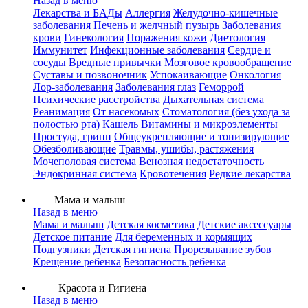
Назад в меню
Лекарства и БАДы
Аллергия
Желудочно-кишечные
заболевания
Печень и желчный пузырь
Заболевания
крови
Гинекология
Поражения кожи
Диетология
Иммунитет
Инфекционные заболевания
Сердце и
сосуды
Вредные привычки
Мозговое кровообращение
Суставы и позвоночник
Успокаивающие
Онкология
Лор-заболевания
Заболевания глаз
Геморрой
Психические расстройства
Дыхательная система
Реанимация
От насекомых
Стоматология (без ухода за
полостью рта)
Кашель
Витамины и микроэлементы
Простуда, грипп
Общеукрепляющие и тонизирующие
Обезболивающие
Травмы, ушибы, растяжения
Мочеполовая система
Венозная недостаточность
Эндокринная система
Кровотечения
Редкие лекарства
Мама и малыш
Назад в меню
Мама и малыш
Детская косметика
Детские аксессуары
Детское питание
Для беременных и кормящих
Подгузники
Детская гигиена
Прорезывание зубов
Крещение ребенка
Безопасность ребенка
Красота и Гигиена
Назад в меню