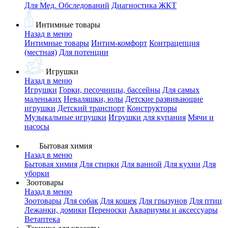
Для Мед. Обследований
Диагностика ЖКТ
Интимные товары
Назад в меню
Интимные товары
Интим-комфорт
Контрацепция
(местная)
Для потенции
Игрушки
Назад в меню
Игрушки
Горки, песочницы, бассейны
Для самых
маленьких
Неваляшки, юлы
Детские развивающие
игрушки
Детский транспорт
Конструкторы
Музыкальные игрушки
Игрушки для купания
Мячи и
насосы
Бытовая химия
Назад в меню
Бытовая химия
Для стирки
Для ванной
Для кухни
Для
уборки
Зоотовары
Назад в меню
Зоотовары
Для собак
Для кошек
Для грызунов
Для птиц
Лежанки, домики
Переноски
Аквариумы и аксессуары
Ветаптека