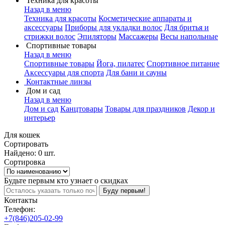
Техника для красоты
Назад в меню
Техника для красоты
Косметические аппараты и
аксессуары
Приборы для укладки волос
Для бритья и
стрижки волос
Эпиляторы
Массажеры
Весы напольные
Спортивные товары
Назад в меню
Спортивные товары
Йога, пилатес
Спортивное питание
Аксессуары для спорта
Для бани и сауны
Контактные линзы
Дом и сад
Назад в меню
Дом и сад
Канцтовары
Товары для праздников
Декор и
интерьер
Для кошек
Сортировать
Найдено: 0 шт.
Сортировка
Будьте первым кто узнает о скидках
Буду первым!
Контакты
Телефон:
+7(846)205-02-99