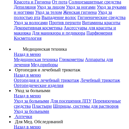
Красота и Гигиена
От пота
Солнцезащитные средства
Депиляция
Уход за лицом
Уход за ногами
Уход за руками
и ногтями
Уход за телом
Женская гигиена
Уход за
полостью рта
Выпадение волос
Гигиенические средства
Уход за волосами
Против перхоти
Витамины красоты
Декоративная косметика
Аксессуары для красоты и
макияжа
Для маникюра и педикюра
Парфюмерия
Косметология
Медицинская техника
Назад в меню
Медицинская техника
Глюкометры
Аппараты для
лечения
Мед.приборы
Ортопедия и лечебный трикотаж
Назад в меню
Ортопедия и лечебный трикотаж
Лечебный трикотаж
Ортопедические изделия
Уход за больными
Назад в меню
Уход за больными
Для посещения ЛПУ
Перевязочные
средства
Пластыри
Шприцы, системы для растворов
Уход за больными
Аптечки
Для Мед. Обследований
Назад в меню