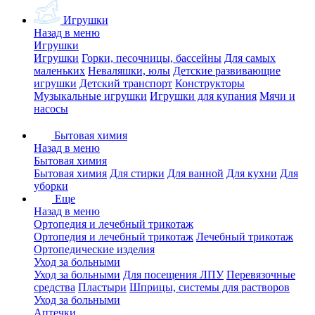
Игрушки
Назад в меню
Игрушки
Игрушки
Горки, песочницы, бассейны
Для самых
маленьких
Неваляшки, юлы
Детские развивающие
игрушки
Детский транспорт
Конструкторы
Музыкальные игрушки
Игрушки для купания
Мячи и
насосы
Бытовая химия
Назад в меню
Бытовая химия
Бытовая химия
Для стирки
Для ванной
Для кухни
Для
уборки
Еще
Назад в меню
Ортопедия и лечебный трикотаж
Ортопедия и лечебный трикотаж
Лечебный трикотаж
Ортопедические изделия
Уход за больными
Уход за больными
Для посещения ЛПУ
Перевязочные
средства
Пластыри
Шприцы, системы для растворов
Уход за больными
Аптечки