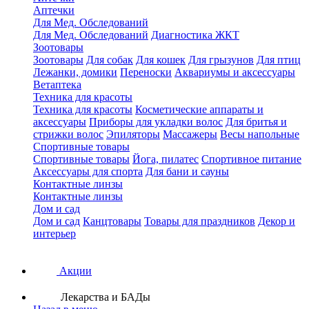
Аптечки
Для Мед. Обследований
Для Мед. Обследований
Диагностика ЖКТ
Зоотовары
Зоотовары
Для собак
Для кошек
Для грызунов
Для птиц
Лежанки, домики
Переноски
Аквариумы и аксессуары
Ветаптека
Техника для красоты
Техника для красоты
Косметические аппараты и
аксессуары
Приборы для укладки волос
Для бритья и
стрижки волос
Эпиляторы
Массажеры
Весы напольные
Спортивные товары
Спортивные товары
Йога, пилатес
Спортивное питание
Аксессуары для спорта
Для бани и сауны
Контактные линзы
Контактные линзы
Дом и сад
Дом и сад
Канцтовары
Товары для праздников
Декор и
интерьер
Акции
Лекарства и БАДы