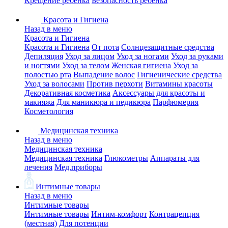
Крещение ребенка
Безопасность ребенка
Красота и Гигиена
Назад в меню
Красота и Гигиена
Красота и Гигиена
От пота
Солнцезащитные средства
Депиляция
Уход за лицом
Уход за ногами
Уход за руками
и ногтями
Уход за телом
Женская гигиена
Уход за
полостью рта
Выпадение волос
Гигиенические средства
Уход за волосами
Против перхоти
Витамины красоты
Декоративная косметика
Аксессуары для красоты и
макияжа
Для маникюра и педикюра
Парфюмерия
Косметология
Медицинская техника
Назад в меню
Медицинская техника
Медицинская техника
Глюкометры
Аппараты для
лечения
Мед.приборы
Интимные товары
Назад в меню
Интимные товары
Интимные товары
Интим-комфорт
Контрацепция
(местная)
Для потенции