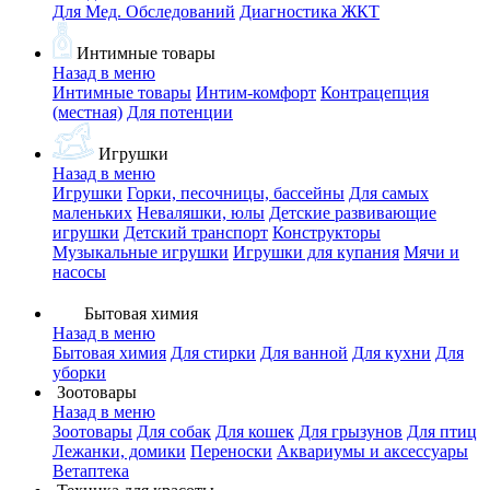
Для Мед. Обследований
Диагностика ЖКТ
Интимные товары
Назад в меню
Интимные товары
Интим-комфорт
Контрацепция
(местная)
Для потенции
Игрушки
Назад в меню
Игрушки
Горки, песочницы, бассейны
Для самых
маленьких
Неваляшки, юлы
Детские развивающие
игрушки
Детский транспорт
Конструкторы
Музыкальные игрушки
Игрушки для купания
Мячи и
насосы
Бытовая химия
Назад в меню
Бытовая химия
Для стирки
Для ванной
Для кухни
Для
уборки
Зоотовары
Назад в меню
Зоотовары
Для собак
Для кошек
Для грызунов
Для птиц
Лежанки, домики
Переноски
Аквариумы и аксессуары
Ветаптека