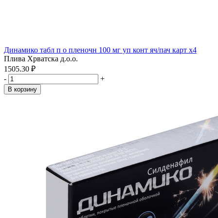
Динамико табл п о пленочн 100 мг уп конт яч/пач карт x4
Плива Хрватска д.о.о.
1505.30 ₽
-
+
В корзину