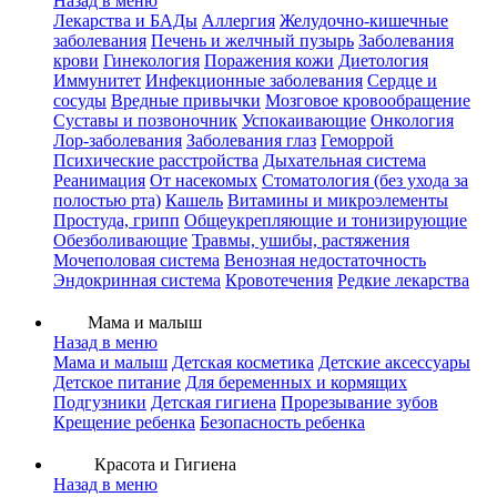
Назад в меню
Лекарства и БАДы
Аллергия
Желудочно-кишечные
заболевания
Печень и желчный пузырь
Заболевания
крови
Гинекология
Поражения кожи
Диетология
Иммунитет
Инфекционные заболевания
Сердце и
сосуды
Вредные привычки
Мозговое кровообращение
Суставы и позвоночник
Успокаивающие
Онкология
Лор-заболевания
Заболевания глаз
Геморрой
Психические расстройства
Дыхательная система
Реанимация
От насекомых
Стоматология (без ухода за
полостью рта)
Кашель
Витамины и микроэлементы
Простуда, грипп
Общеукрепляющие и тонизирующие
Обезболивающие
Травмы, ушибы, растяжения
Мочеполовая система
Венозная недостаточность
Эндокринная система
Кровотечения
Редкие лекарства
Мама и малыш
Назад в меню
Мама и малыш
Детская косметика
Детские аксессуары
Детское питание
Для беременных и кормящих
Подгузники
Детская гигиена
Прорезывание зубов
Крещение ребенка
Безопасность ребенка
Красота и Гигиена
Назад в меню