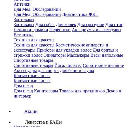
Аптечки
Для Мед. Обследований
Для Мед. Обследований
Диагностика ЖКТ
Зоотовары
Зоотовары
Для собак
Для кошек
Для грызунов
Для птиц
Лежанки, домики
Переноски
Аквариумы и аксессуары
Ветаптека
Техника для красоты
Техника для красоты
Косметические аппараты и
аксессуары
Приборы для укладки волос
Для бритья и
стрижки волос
Эпиляторы
Массажеры
Весы напольные
Спортивные товары
Спортивные товары
Йога, пилатес
Спортивное питание
Аксессуары для спорта
Для бани и сауны
Контактные линзы
Контактные линзы
Дом и сад
Дом и сад
Канцтовары
Товары для праздников
Декор и
интерьер
Акции
Лекарства и БАДы