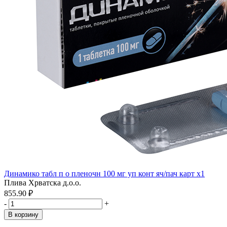
Динамико табл п о пленочн 100 мг уп конт яч/пач карт x1
Плива Хрватска д.о.о.
855.90 ₽
-
+
В корзину