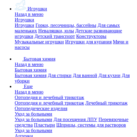
Игрушки
Назад в меню
Игрушки
Игрушки
Горки, песочницы, бассейны
Для самых
маленьких
Неваляшки, юлы
Детские развивающие
игрушки
Детский транспорт
Конструкторы
Музыкальные игрушки
Игрушки для купания
Мячи и
насосы
Бытовая химия
Назад в меню
Бытовая химия
Бытовая химия
Для стирки
Для ванной
Для кухни
Для
уборки
Еще
Назад в меню
Ортопедия и лечебный трикотаж
Ортопедия и лечебный трикотаж
Лечебный трикотаж
Ортопедические изделия
Уход за больными
Уход за больными
Для посещения ЛПУ
Перевязочные
средства
Пластыри
Шприцы, системы для растворов
Уход за больными
Аптечки