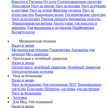
Красота и Гигиена
От пота
Солнцезащитные средства
Депиляция
Уход за лицом
Уход за ногами
Уход за руками
и ногтями
Уход за телом
Женская гигиена
Уход за
полостью рта
Выпадение волос
Гигиенические средства
Уход за волосами
Против перхоти
Витамины красоты
Декоративная косметика
Аксессуары для красоты и
макияжа
Для маникюра и педикюра
Парфюмерия
Косметология
Медицинская техника
Назад в меню
Медицинская техника
Глюкометры
Аппараты для
лечения
Мед.приборы
Ортопедия и лечебный трикотаж
Назад в меню
Ортопедия и лечебный трикотаж
Лечебный трикотаж
Ортопедические изделия
Уход за больными
Назад в меню
Уход за больными
Для посещения ЛПУ
Перевязочные
средства
Пластыри
Шприцы, системы для растворов
Уход за больными
Аптечки
Для Мед. Обследований
Назад в меню