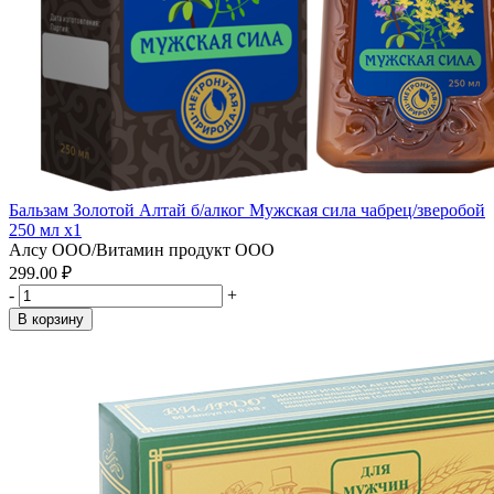
Бальзам Золотой Алтай б/алког Мужская сила чабрец/зверобой
250 мл x1
Алсу ООО/Витамин продукт ООО
299.00 ₽
-
+
В корзину