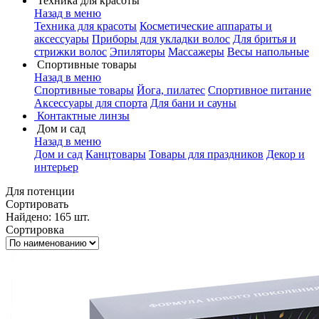
Техника для красоты
Назад в меню
Техника для красоты
Косметические аппараты и
аксессуары
Приборы для укладки волос
Для бритья и
стрижки волос
Эпиляторы
Массажеры
Весы напольные
Спортивные товары
Назад в меню
Спортивные товары
Йога, пилатес
Спортивное питание
Аксессуары для спорта
Для бани и сауны
Контактные линзы
Дом и сад
Назад в меню
Дом и сад
Канцтовары
Товары для праздников
Декор и
интерьер
Для потенции
Сортировать
Найдено: 165 шт.
Сортировка