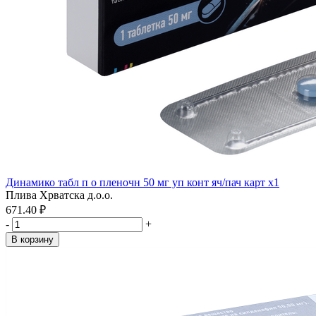
Динамико табл п о пленочн 50 мг уп конт яч/пач карт x1
Плива Хрватска д.о.о.
671.40 ₽
-
+
В корзину