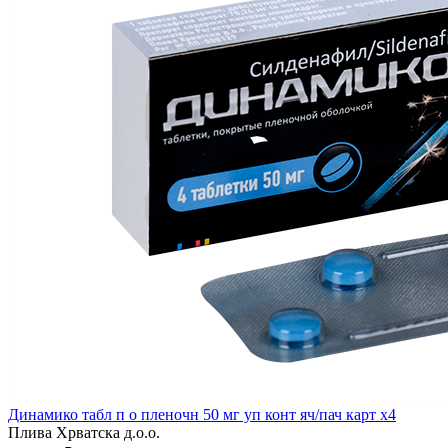
Динамико табл п о пленочн 50 мг уп конт яч/пач карт x4
Плива Хрватска д.о.о.