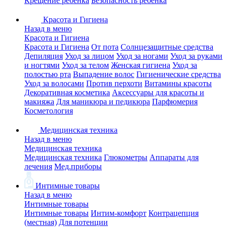
Крещение ребенка
Безопасность ребенка
Красота и Гигиена
Назад в меню
Красота и Гигиена
Красота и Гигиена
От пота
Солнцезащитные средства
Депиляция
Уход за лицом
Уход за ногами
Уход за руками
и ногтями
Уход за телом
Женская гигиена
Уход за
полостью рта
Выпадение волос
Гигиенические средства
Уход за волосами
Против перхоти
Витамины красоты
Декоративная косметика
Аксессуары для красоты и
макияжа
Для маникюра и педикюра
Парфюмерия
Косметология
Медицинская техника
Назад в меню
Медицинская техника
Медицинская техника
Глюкометры
Аппараты для
лечения
Мед.приборы
Интимные товары
Назад в меню
Интимные товары
Интимные товары
Интим-комфорт
Контрацепция
(местная)
Для потенции