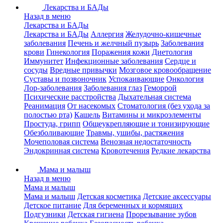
Лекарства и БАДы
Назад в меню
Лекарства и БАДы
Лекарства и БАДы
Аллергия
Желудочно-кишечные
заболевания
Печень и желчный пузырь
Заболевания
крови
Гинекология
Поражения кожи
Диетология
Иммунитет
Инфекционные заболевания
Сердце и
сосуды
Вредные привычки
Мозговое кровообращение
Суставы и позвоночник
Успокаивающие
Онкология
Лор-заболевания
Заболевания глаз
Геморрой
Психические расстройства
Дыхательная система
Реанимация
От насекомых
Стоматология (без ухода за
полостью рта)
Кашель
Витамины и микроэлементы
Простуда, грипп
Общеукрепляющие и тонизирующие
Обезболивающие
Травмы, ушибы, растяжения
Мочеполовая система
Венозная недостаточность
Эндокринная система
Кровотечения
Редкие лекарства
Мама и малыш
Назад в меню
Мама и малыш
Мама и малыш
Детская косметика
Детские аксессуары
Детское питание
Для беременных и кормящих
Подгузники
Детская гигиена
Прорезывание зубов