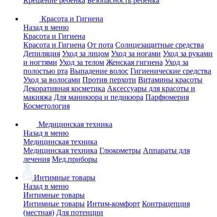
Крещение ребенка
Безопасность ребенка
Красота и Гигиена
Назад в меню
Красота и Гигиена
Красота и Гигиена
От пота
Солнцезащитные средства
Депиляция
Уход за лицом
Уход за ногами
Уход за руками
и ногтями
Уход за телом
Женская гигиена
Уход за
полостью рта
Выпадение волос
Гигиенические средства
Уход за волосами
Против перхоти
Витамины красоты
Декоративная косметика
Аксессуары для красоты и
макияжа
Для маникюра и педикюра
Парфюмерия
Косметология
Медицинская техника
Назад в меню
Медицинская техника
Медицинская техника
Глюкометры
Аппараты для
лечения
Мед.приборы
Интимные товары
Назад в меню
Интимные товары
Интимные товары
Интим-комфорт
Контрацепция
(местная)
Для потенции