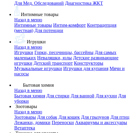
Для Мед. Обследований
Диагностика ЖКТ
Интимные товары
Назад в меню
Интимные товары
Интим-комфорт
Контрацепция
(местная)
Для потенции
Игрушки
Назад в меню
Игрушки
Горки, песочницы, бассейны
Для самых
маленьких
Неваляшки, юлы
Детские развивающие
игрушки
Детский транспорт
Конструкторы
Музыкальные игрушки
Игрушки для купания
Мячи и
насосы
Бытовая химия
Назад в меню
Бытовая химия
Для стирки
Для ванной
Для кухни
Для
уборки
Зоотовары
Назад в меню
Зоотовары
Для собак
Для кошек
Для грызунов
Для птиц
Лежанки, домики
Переноски
Аквариумы и аксессуары
Ветаптека