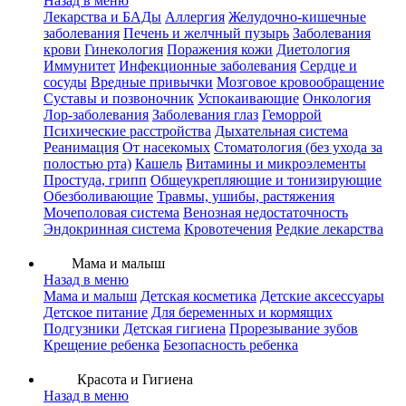
Назад в меню
Лекарства и БАДы
Аллергия
Желудочно-кишечные
заболевания
Печень и желчный пузырь
Заболевания
крови
Гинекология
Поражения кожи
Диетология
Иммунитет
Инфекционные заболевания
Сердце и
сосуды
Вредные привычки
Мозговое кровообращение
Суставы и позвоночник
Успокаивающие
Онкология
Лор-заболевания
Заболевания глаз
Геморрой
Психические расстройства
Дыхательная система
Реанимация
От насекомых
Стоматология (без ухода за
полостью рта)
Кашель
Витамины и микроэлементы
Простуда, грипп
Общеукрепляющие и тонизирующие
Обезболивающие
Травмы, ушибы, растяжения
Мочеполовая система
Венозная недостаточность
Эндокринная система
Кровотечения
Редкие лекарства
Мама и малыш
Назад в меню
Мама и малыш
Детская косметика
Детские аксессуары
Детское питание
Для беременных и кормящих
Подгузники
Детская гигиена
Прорезывание зубов
Крещение ребенка
Безопасность ребенка
Красота и Гигиена
Назад в меню