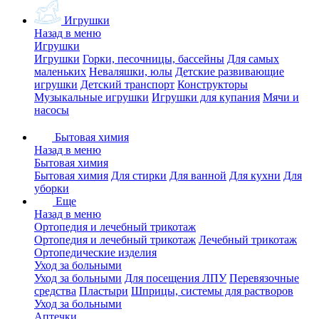
Игрушки
Назад в меню
Игрушки
Игрушки
Горки, песочницы, бассейны
Для самых
маленьких
Неваляшки, юлы
Детские развивающие
игрушки
Детский транспорт
Конструкторы
Музыкальные игрушки
Игрушки для купания
Мячи и
насосы
Бытовая химия
Назад в меню
Бытовая химия
Бытовая химия
Для стирки
Для ванной
Для кухни
Для
уборки
Еще
Назад в меню
Ортопедия и лечебный трикотаж
Ортопедия и лечебный трикотаж
Лечебный трикотаж
Ортопедические изделия
Уход за больными
Уход за больными
Для посещения ЛПУ
Перевязочные
средства
Пластыри
Шприцы, системы для растворов
Уход за больными
Аптечки