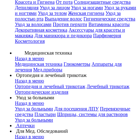
Красота и Гигиена
От пота
Солнцезащитные средства
Депиляция
Уход за лицом
Уход за ногами
Уход за руками
и ногтями
Уход за телом
Женская гигиена
Уход за
полостью рта
Выпадение волос
Гигиенические средства
Уход за волосами
Против перхоти
Витамины красоты
Декоративная косметика
Аксессуары для красоты и
макияжа
Для маникюра и педикюра
Парфюмерия
Косметология
Медицинская техника
Назад в меню
Медицинская техника
Глюкометры
Аппараты для
лечения
Мед.приборы
Ортопедия и лечебный трикотаж
Назад в меню
Ортопедия и лечебный трикотаж
Лечебный трикотаж
Ортопедические изделия
Уход за больными
Назад в меню
Уход за больными
Для посещения ЛПУ
Перевязочные
средства
Пластыри
Шприцы, системы для растворов
Уход за больными
Аптечки
Для Мед. Обследований
Назад в меню