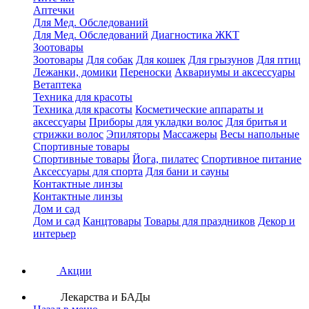
Аптечки
Для Мед. Обследований
Для Мед. Обследований
Диагностика ЖКТ
Зоотовары
Зоотовары
Для собак
Для кошек
Для грызунов
Для птиц
Лежанки, домики
Переноски
Аквариумы и аксессуары
Ветаптека
Техника для красоты
Техника для красоты
Косметические аппараты и
аксессуары
Приборы для укладки волос
Для бритья и
стрижки волос
Эпиляторы
Массажеры
Весы напольные
Спортивные товары
Спортивные товары
Йога, пилатес
Спортивное питание
Аксессуары для спорта
Для бани и сауны
Контактные линзы
Контактные линзы
Дом и сад
Дом и сад
Канцтовары
Товары для праздников
Декор и
интерьер
Акции
Лекарства и БАДы