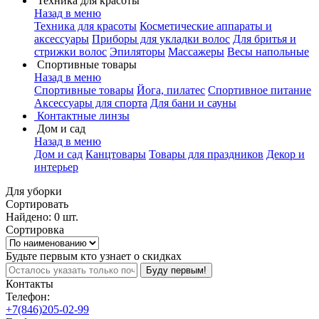
Техника для красоты
Назад в меню
Техника для красоты
Косметические аппараты и
аксессуары
Приборы для укладки волос
Для бритья и
стрижки волос
Эпиляторы
Массажеры
Весы напольные
Спортивные товары
Назад в меню
Спортивные товары
Йога, пилатес
Спортивное питание
Аксессуары для спорта
Для бани и сауны
Контактные линзы
Дом и сад
Назад в меню
Дом и сад
Канцтовары
Товары для праздников
Декор и
интерьер
Для уборки
Сортировать
Найдено: 0 шт.
Сортировка
Будьте первым кто узнает о скидках
Буду первым!
Контакты
Телефон:
+7(846)205-02-99