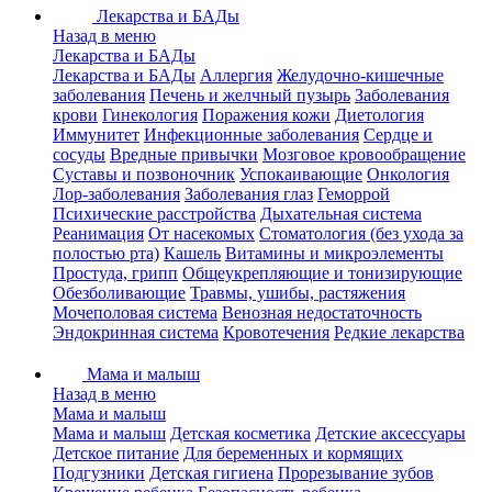
Лекарства и БАДы
Назад в меню
Лекарства и БАДы
Лекарства и БАДы
Аллергия
Желудочно-кишечные
заболевания
Печень и желчный пузырь
Заболевания
крови
Гинекология
Поражения кожи
Диетология
Иммунитет
Инфекционные заболевания
Сердце и
сосуды
Вредные привычки
Мозговое кровообращение
Суставы и позвоночник
Успокаивающие
Онкология
Лор-заболевания
Заболевания глаз
Геморрой
Психические расстройства
Дыхательная система
Реанимация
От насекомых
Стоматология (без ухода за
полостью рта)
Кашель
Витамины и микроэлементы
Простуда, грипп
Общеукрепляющие и тонизирующие
Обезболивающие
Травмы, ушибы, растяжения
Мочеполовая система
Венозная недостаточность
Эндокринная система
Кровотечения
Редкие лекарства
Мама и малыш
Назад в меню
Мама и малыш
Мама и малыш
Детская косметика
Детские аксессуары
Детское питание
Для беременных и кормящих
Подгузники
Детская гигиена
Прорезывание зубов