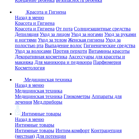
Крещение ребенка
Безопасность ребенка
Красота и Гигиена
Назад в меню
Красота и Гигиена
Красота и Гигиена
От пота
Солнцезащитные средства
Депиляция
Уход за лицом
Уход за ногами
Уход за руками
и ногтями
Уход за телом
Женская гигиена
Уход за
полостью рта
Выпадение волос
Гигиенические средства
Уход за волосами
Против перхоти
Витамины красоты
Декоративная косметика
Аксессуары для красоты и
макияжа
Для маникюра и педикюра
Парфюмерия
Косметология
Медицинская техника
Назад в меню
Медицинская техника
Медицинская техника
Глюкометры
Аппараты для
лечения
Мед.приборы
Интимные товары
Назад в меню
Интимные товары
Интимные товары
Интим-комфорт
Контрацепция
(местная)
Для потенции