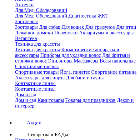
Аптечки
Для Мед. Обследований
Для Мед. Обследований
Диагностика ЖКТ
Зоотовары
Зоотовары
Для собак
Для кошек
Для грызунов
Для птиц
Лежанки, домики
Переноски
Аквариумы и аксессуары
Ветаптека
Техника для красоты
Техника для красоты
Косметические аппараты и
аксессуары
Приборы для укладки волос
Для бритья и
стрижки волос
Эпиляторы
Массажеры
Весы напольные
Спортивные товары
Спортивные товары
Йога, пилатес
Спортивное питание
Аксессуары для спорта
Для бани и сауны
Контактные линзы
Контактные линзы
Дом и сад
Дом и сад
Канцтовары
Товары для праздников
Декор и
интерьер
Акции
Лекарства и БАДы