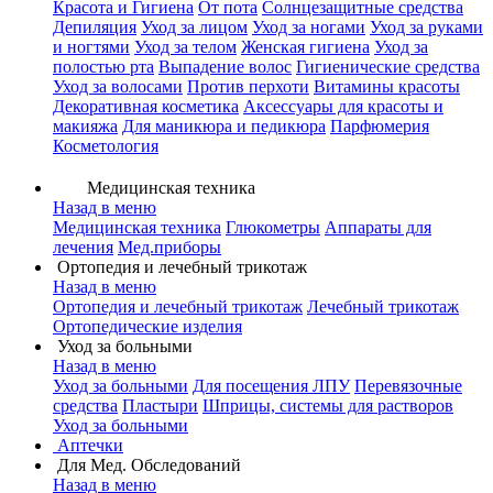
Красота и Гигиена
От пота
Солнцезащитные средства
Депиляция
Уход за лицом
Уход за ногами
Уход за руками
и ногтями
Уход за телом
Женская гигиена
Уход за
полостью рта
Выпадение волос
Гигиенические средства
Уход за волосами
Против перхоти
Витамины красоты
Декоративная косметика
Аксессуары для красоты и
макияжа
Для маникюра и педикюра
Парфюмерия
Косметология
Медицинская техника
Назад в меню
Медицинская техника
Глюкометры
Аппараты для
лечения
Мед.приборы
Ортопедия и лечебный трикотаж
Назад в меню
Ортопедия и лечебный трикотаж
Лечебный трикотаж
Ортопедические изделия
Уход за больными
Назад в меню
Уход за больными
Для посещения ЛПУ
Перевязочные
средства
Пластыри
Шприцы, системы для растворов
Уход за больными
Аптечки
Для Мед. Обследований
Назад в меню