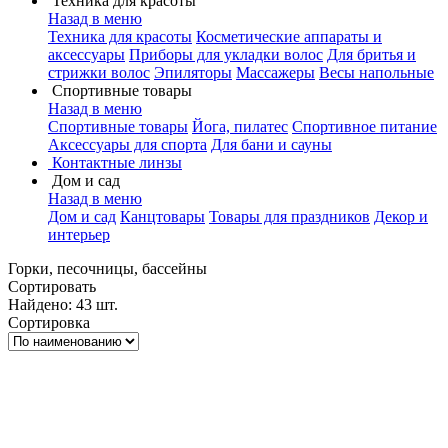
Техника для красоты
Назад в меню
Техника для красоты
Косметические аппараты и
аксессуары
Приборы для укладки волос
Для бритья и
стрижки волос
Эпиляторы
Массажеры
Весы напольные
Спортивные товары
Назад в меню
Спортивные товары
Йога, пилатес
Спортивное питание
Аксессуары для спорта
Для бани и сауны
Контактные линзы
Дом и сад
Назад в меню
Дом и сад
Канцтовары
Товары для праздников
Декор и
интерьер
Горки, песочницы, бассейны
Сортировать
Найдено: 43 шт.
Сортировка