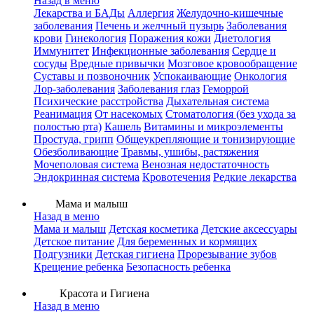
Назад в меню
Лекарства и БАДы
Аллергия
Желудочно-кишечные
заболевания
Печень и желчный пузырь
Заболевания
крови
Гинекология
Поражения кожи
Диетология
Иммунитет
Инфекционные заболевания
Сердце и
сосуды
Вредные привычки
Мозговое кровообращение
Суставы и позвоночник
Успокаивающие
Онкология
Лор-заболевания
Заболевания глаз
Геморрой
Психические расстройства
Дыхательная система
Реанимация
От насекомых
Стоматология (без ухода за
полостью рта)
Кашель
Витамины и микроэлементы
Простуда, грипп
Общеукрепляющие и тонизирующие
Обезболивающие
Травмы, ушибы, растяжения
Мочеполовая система
Венозная недостаточность
Эндокринная система
Кровотечения
Редкие лекарства
Мама и малыш
Назад в меню
Мама и малыш
Детская косметика
Детские аксессуары
Детское питание
Для беременных и кормящих
Подгузники
Детская гигиена
Прорезывание зубов
Крещение ребенка
Безопасность ребенка
Красота и Гигиена
Назад в меню