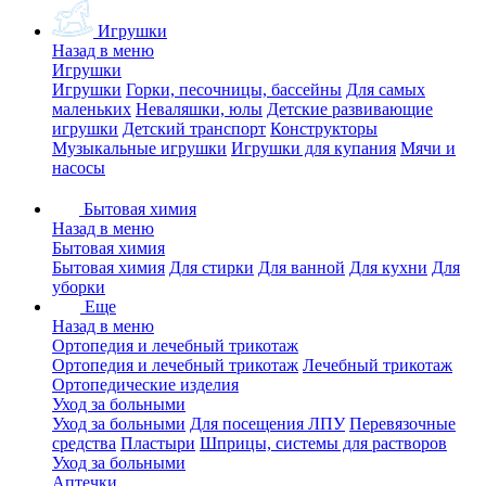
Игрушки
Назад в меню
Игрушки
Игрушки
Горки, песочницы, бассейны
Для самых
маленьких
Неваляшки, юлы
Детские развивающие
игрушки
Детский транспорт
Конструкторы
Музыкальные игрушки
Игрушки для купания
Мячи и
насосы
Бытовая химия
Назад в меню
Бытовая химия
Бытовая химия
Для стирки
Для ванной
Для кухни
Для
уборки
Еще
Назад в меню
Ортопедия и лечебный трикотаж
Ортопедия и лечебный трикотаж
Лечебный трикотаж
Ортопедические изделия
Уход за больными
Уход за больными
Для посещения ЛПУ
Перевязочные
средства
Пластыри
Шприцы, системы для растворов
Уход за больными
Аптечки