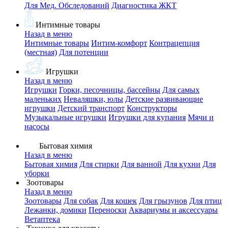
Для Мед. Обследований
Диагностика ЖКТ
Интимные товары
Назад в меню
Интимные товары
Интим-комфорт
Контрацепция
(местная)
Для потенции
Игрушки
Назад в меню
Игрушки
Горки, песочницы, бассейны
Для самых
маленьких
Неваляшки, юлы
Детские развивающие
игрушки
Детский транспорт
Конструкторы
Музыкальные игрушки
Игрушки для купания
Мячи и
насосы
Бытовая химия
Назад в меню
Бытовая химия
Для стирки
Для ванной
Для кухни
Для
уборки
Зоотовары
Назад в меню
Зоотовары
Для собак
Для кошек
Для грызунов
Для птиц
Лежанки, домики
Переноски
Аквариумы и аксессуары
Ветаптека