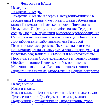
Лекарства и БАДы
Назад в меню
Лекарства и БАДы
Лекарства и БАДы
Аллергия
Желудочно-кишечные
заболевания
Печень и желчный пузырь
Заболевания
крови
Гинекология
Поражения кожи
Диетология
Иммунитет
Инфекционные заболевания
Сердце и
сосуды
Вредные привычки
Мозговое кровообращение
Суставы и позвоночник
Успокаивающие
Онкология
Лор-заболевания
Заболевания глаз
Геморрой
Психические расстройства
Дыхательная система
Реанимация
От насекомых
Стоматология (без ухода за
полостью рта)
Кашель
Витамины и микроэлементы
Простуда, грипп
Общеукрепляющие и тонизирующие
Обезболивающие
Травмы, ушибы, растяжения
Мочеполовая система
Венозная недостаточность
Эндокринная система
Кровотечения
Редкие лекарства
Мама и малыш
Назад в меню
Мама и малыш
Мама и малыш
Детская косметика
Детские аксессуары
Детское питание
Для беременных и кормящих
Подгузники
Детская гигиена
Прорезывание зубов