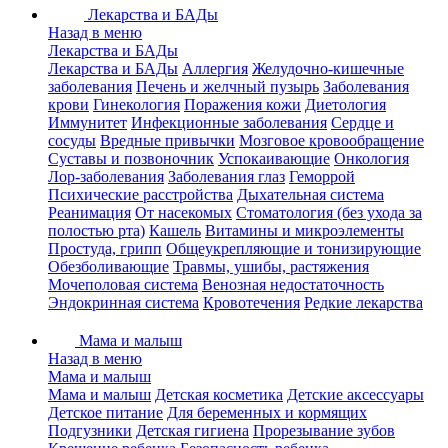
Лекарства и БАДы
Назад в меню
Лекарства и БАДы
Лекарства и БАДы
Аллергия
Желудочно-кишечные
заболевания
Печень и желчный пузырь
Заболевания
крови
Гинекология
Поражения кожи
Диетология
Иммунитет
Инфекционные заболевания
Сердце и
сосуды
Вредные привычки
Мозговое кровообращение
Суставы и позвоночник
Успокаивающие
Онкология
Лор-заболевания
Заболевания глаз
Геморрой
Психические расстройства
Дыхательная система
Реанимация
От насекомых
Стоматология (без ухода за
полостью рта)
Кашель
Витамины и микроэлементы
Простуда, грипп
Общеукрепляющие и тонизирующие
Обезболивающие
Травмы, ушибы, растяжения
Мочеполовая система
Венозная недостаточность
Эндокринная система
Кровотечения
Редкие лекарства
Мама и малыш
Назад в меню
Мама и малыш
Мама и малыш
Детская косметика
Детские аксессуары
Детское питание
Для беременных и кормящих
Подгузники
Детская гигиена
Прорезывание зубов