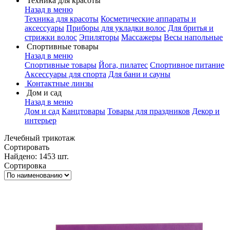
Техника для красоты
Назад в меню
Техника для красоты
Косметические аппараты и
аксессуары
Приборы для укладки волос
Для бритья и
стрижки волос
Эпиляторы
Массажеры
Весы напольные
Спортивные товары
Назад в меню
Спортивные товары
Йога, пилатес
Спортивное питание
Аксессуары для спорта
Для бани и сауны
Контактные линзы
Дом и сад
Назад в меню
Дом и сад
Канцтовары
Товары для праздников
Декор и
интерьер
Лечебный трикотаж
Сортировать
Найдено: 1453 шт.
Сортировка