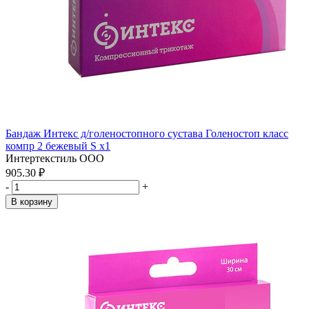
Бандаж Интекс д/голеностопного сустава Голеностоп класс
компр 2 бежевый S x1
Интертекстиль ООО
905.30 ₽
-
+
В корзину