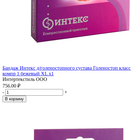
Бандаж Интекс д/голеностопного сустава Голеностоп класс
компр 1 бежевый XL x1
Интертекстиль ООО
756.00 ₽
-
+
В корзину