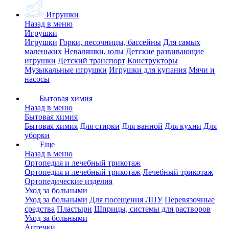
Игрушки
Назад в меню
Игрушки
Игрушки
Горки, песочницы, бассейны
Для самых
маленьких
Неваляшки, юлы
Детские развивающие
игрушки
Детский транспорт
Конструкторы
Музыкальные игрушки
Игрушки для купания
Мячи и
насосы
Бытовая химия
Назад в меню
Бытовая химия
Бытовая химия
Для стирки
Для ванной
Для кухни
Для
уборки
Еще
Назад в меню
Ортопедия и лечебный трикотаж
Ортопедия и лечебный трикотаж
Лечебный трикотаж
Ортопедические изделия
Уход за больными
Уход за больными
Для посещения ЛПУ
Перевязочные
средства
Пластыри
Шприцы, системы для растворов
Уход за больными
Аптечки