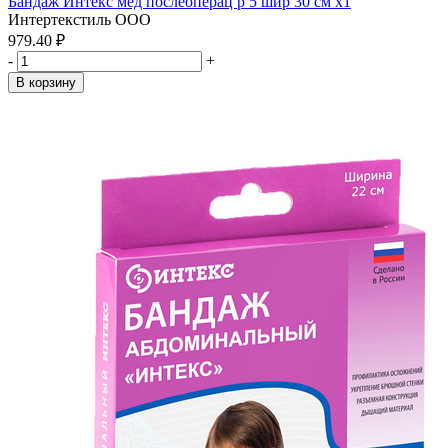
Бандаж Интекс мед послеоперац р 5 шир 30 см x1
Интертекстиль ООО
979.40 ₽
-
+
В корзину