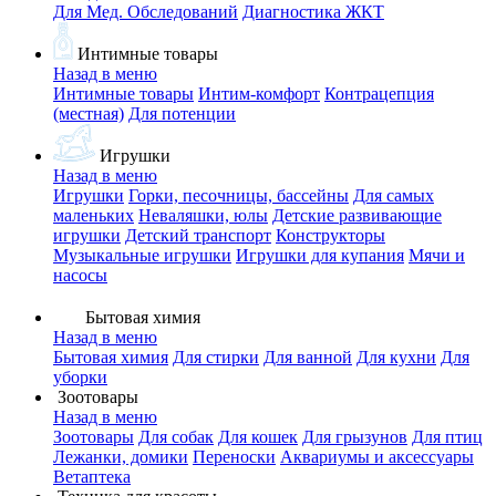
Для Мед. Обследований
Диагностика ЖКТ
Интимные товары
Назад в меню
Интимные товары
Интим-комфорт
Контрацепция
(местная)
Для потенции
Игрушки
Назад в меню
Игрушки
Горки, песочницы, бассейны
Для самых
маленьких
Неваляшки, юлы
Детские развивающие
игрушки
Детский транспорт
Конструкторы
Музыкальные игрушки
Игрушки для купания
Мячи и
насосы
Бытовая химия
Назад в меню
Бытовая химия
Для стирки
Для ванной
Для кухни
Для
уборки
Зоотовары
Назад в меню
Зоотовары
Для собак
Для кошек
Для грызунов
Для птиц
Лежанки, домики
Переноски
Аквариумы и аксессуары
Ветаптека