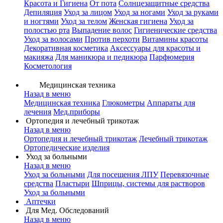
Красота и Гигиена
От пота
Солнцезащитные средства
Депиляция
Уход за лицом
Уход за ногами
Уход за руками
и ногтями
Уход за телом
Женская гигиена
Уход за
полостью рта
Выпадение волос
Гигиенические средства
Уход за волосами
Против перхоти
Витамины красоты
Декоративная косметика
Аксессуары для красоты и
макияжа
Для маникюра и педикюра
Парфюмерия
Косметология
Медицинская техника
Назад в меню
Медицинская техника
Глюкометры
Аппараты для
лечения
Мед.приборы
Ортопедия и лечебный трикотаж
Назад в меню
Ортопедия и лечебный трикотаж
Лечебный трикотаж
Ортопедические изделия
Уход за больными
Назад в меню
Уход за больными
Для посещения ЛПУ
Перевязочные
средства
Пластыри
Шприцы, системы для растворов
Уход за больными
Аптечки
Для Мед. Обследований
Назад в меню