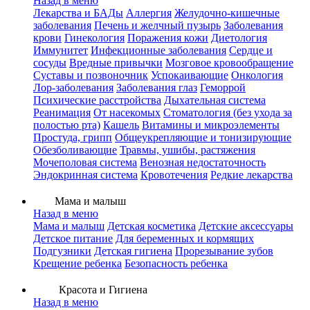
Назад в меню
Лекарства и БАДы
Аллергия
Желудочно-кишечные
заболевания
Печень и желчный пузырь
Заболевания
крови
Гинекология
Поражения кожи
Диетология
Иммунитет
Инфекционные заболевания
Сердце и
сосуды
Вредные привычки
Мозговое кровообращение
Суставы и позвоночник
Успокаивающие
Онкология
Лор-заболевания
Заболевания глаз
Геморрой
Психические расстройства
Дыхательная система
Реанимация
От насекомых
Стоматология (без ухода за
полостью рта)
Кашель
Витамины и микроэлементы
Простуда, грипп
Общеукрепляющие и тонизирующие
Обезболивающие
Травмы, ушибы, растяжения
Мочеполовая система
Венозная недостаточность
Эндокринная система
Кровотечения
Редкие лекарства
Мама и малыш
Назад в меню
Мама и малыш
Детская косметика
Детские аксессуары
Детское питание
Для беременных и кормящих
Подгузники
Детская гигиена
Прорезывание зубов
Крещение ребенка
Безопасность ребенка
Красота и Гигиена
Назад в меню