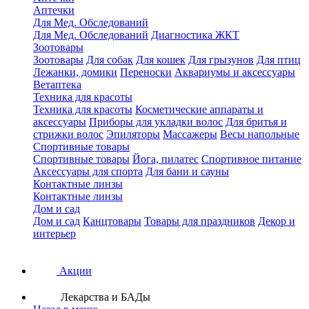
Аптечки
Для Мед. Обследований
Для Мед. Обследований
Диагностика ЖКТ
Зоотовары
Зоотовары
Для собак
Для кошек
Для грызунов
Для птиц
Лежанки, домики
Переноски
Аквариумы и аксессуары
Ветаптека
Техника для красоты
Техника для красоты
Косметические аппараты и
аксессуары
Приборы для укладки волос
Для бритья и
стрижки волос
Эпиляторы
Массажеры
Весы напольные
Спортивные товары
Спортивные товары
Йога, пилатес
Спортивное питание
Аксессуары для спорта
Для бани и сауны
Контактные линзы
Контактные линзы
Дом и сад
Дом и сад
Канцтовары
Товары для праздников
Декор и
интерьер
Акции
Лекарства и БАДы