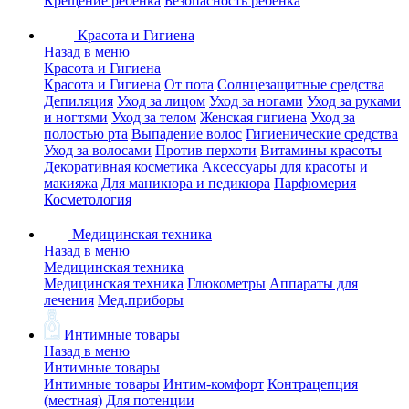
Крещение ребенка
Безопасность ребенка
Красота и Гигиена
Назад в меню
Красота и Гигиена
Красота и Гигиена
От пота
Солнцезащитные средства
Депиляция
Уход за лицом
Уход за ногами
Уход за руками
и ногтями
Уход за телом
Женская гигиена
Уход за
полостью рта
Выпадение волос
Гигиенические средства
Уход за волосами
Против перхоти
Витамины красоты
Декоративная косметика
Аксессуары для красоты и
макияжа
Для маникюра и педикюра
Парфюмерия
Косметология
Медицинская техника
Назад в меню
Медицинская техника
Медицинская техника
Глюкометры
Аппараты для
лечения
Мед.приборы
Интимные товары
Назад в меню
Интимные товары
Интимные товары
Интим-комфорт
Контрацепция
(местная)
Для потенции