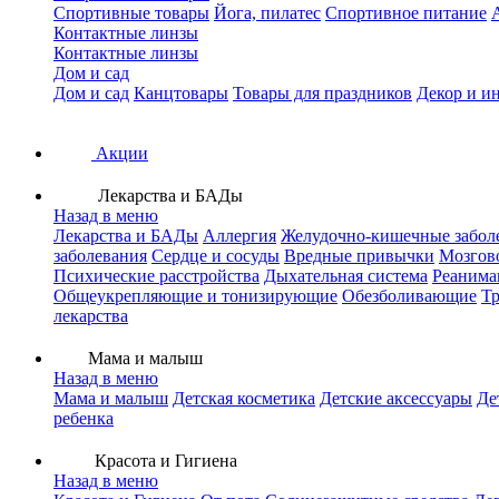
Спортивные товары
Йога, пилатес
Спортивное питание
Контактные линзы
Контактные линзы
Дом и сад
Дом и сад
Канцтовары
Товары для праздников
Декор и и
Акции
Лекарства и БАДы
Назад в меню
Лекарства и БАДы
Аллергия
Желудочно-кишечные забол
заболевания
Сердце и сосуды
Вредные привычки
Мозгов
Психические расстройства
Дыхательная система
Реанима
Общеукрепляющие и тонизирующие
Обезболивающие
Тр
лекарства
Мама и малыш
Назад в меню
Мама и малыш
Детская косметика
Детские аксессуары
Де
ребенка
Красота и Гигиена
Назад в меню