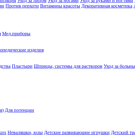
пиляция
Уход за лицом
Уход за ногами
Уход за руками и ногтями
ми
Против перхоти
Витамины красоты
Декоративная косметика
я
Мед.приборы
опедические изделия
дства
Пластыри
Шприцы, системы для растворов
Уход за больн
я)
Для потенции
ких
Неваляшки, юлы
Детские развивающие игрушки
Детский тр