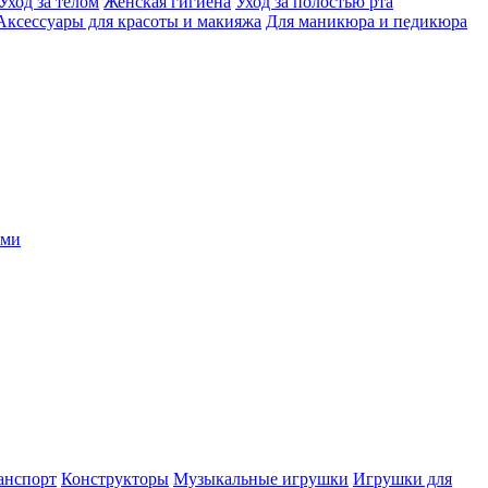
Уход за телом
Женская гигиена
Уход за полостью рта
Аксессуары для красоты и макияжа
Для маникюра и педикюра
ыми
анспорт
Конструкторы
Музыкальные игрушки
Игрушки для