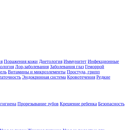
ия
Поражения кожи
Диетология
Иммунитет
Инфекционные
ология
Лор-заболевания
Заболевания глаз
Геморрой
ель
Витамины и микроэлементы
Простуда, грипп
таточность
Эндокринная система
Кровотечения
Редкие
 гигиена
Прорезывание зубов
Крещение ребенка
Безопасность