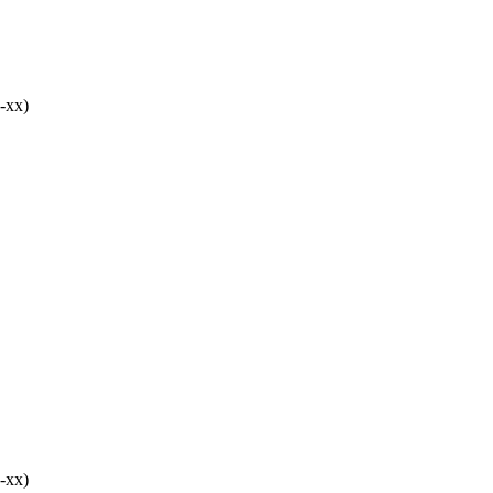
-хх)
-хх)