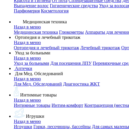
Красота и Гигиена
От пота
Солнцезащитные средства
Де
Выпадение волос
Гигиенические средства
Уход за волоса
Парфюмерия
Косметология
Медицинская техника
Назад в меню
Медицинская техника
Глюкометры
Аппараты для лечени
Ортопедия и лечебный трикотаж
Назад в меню
Ортопедия и лечебный трикотаж
Лечебный трикотаж
Орт
Уход за больными
Назад в меню
Уход за больными
Для посещения ЛПУ
Перевязочные сре
Аптечки
Для Мед. Обследований
Назад в меню
Для Мед. Обследований
Диагностика ЖКТ
Интимные товары
Назад в меню
Интимные товары
Интим-комфорт
Контрацепция (местна
Игрушки
Назад в меню
Игрушки
Горки, песочницы, бассейны
Для самых малень