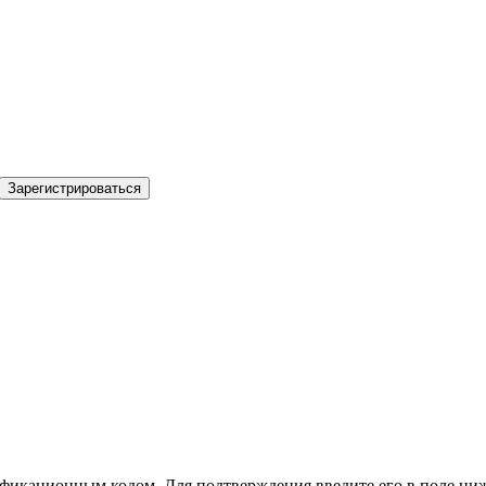
Зарегистрироваться
фикационным кодом. Для подтверждения введите его в поле ниж