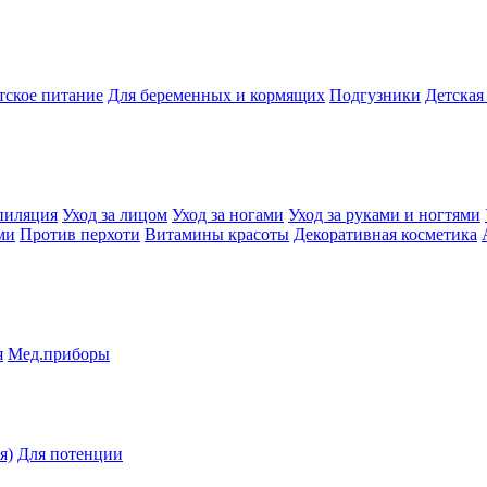
тское питание
Для беременных и кормящих
Подгузники
Детская
пиляция
Уход за лицом
Уход за ногами
Уход за руками и ногтями
ми
Против перхоти
Витамины красоты
Декоративная косметика
я
Мед.приборы
я)
Для потенции