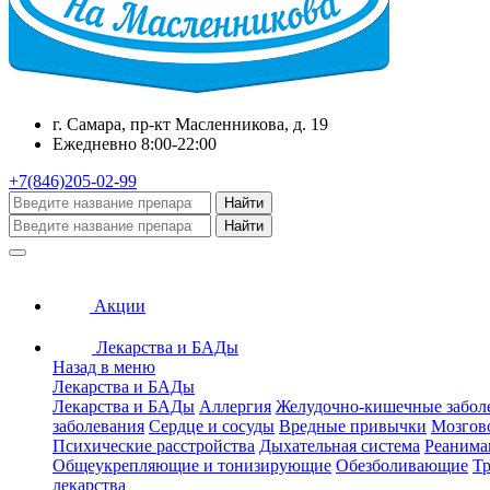
г. Самара, пр-кт Масленникова, д. 19
Ежедневно 8:00-22:00
+7(846)205-02-99
Найти
Найти
Акции
Лекарства и БАДы
Назад в меню
Лекарства и БАДы
Лекарства и БАДы
Аллергия
Желудочно-кишечные забол
заболевания
Сердце и сосуды
Вредные привычки
Мозгов
Психические расстройства
Дыхательная система
Реанима
Общеукрепляющие и тонизирующие
Обезболивающие
Тр
лекарства