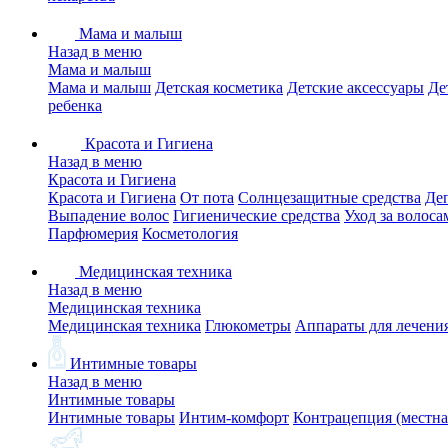
Мама и малыш
Назад в меню
Мама и малыш
Мама и малыш
Детская косметика
Детские аксессуары
Де
ребенка
Красота и Гигиена
Назад в меню
Красота и Гигиена
Красота и Гигиена
От пота
Солнцезащитные средства
Де
Выпадение волос
Гигиенические средства
Уход за волоса
Парфюмерия
Косметология
Медицинская техника
Назад в меню
Медицинская техника
Медицинская техника
Глюкометры
Аппараты для лечени
Интимные товары
Назад в меню
Интимные товары
Интимные товары
Интим-комфорт
Контрацепция (местна