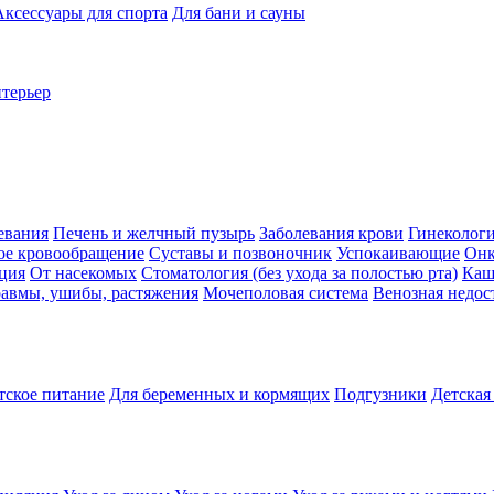
Аксессуары для спорта
Для бани и сауны
нтерьер
евания
Печень и желчный пузырь
Заболевания крови
Гинеколог
ое кровообращение
Суставы и позвоночник
Успокаивающие
Онк
ция
От насекомых
Стоматология (без ухода за полостью рта)
Каш
авмы, ушибы, растяжения
Мочеполовая система
Венозная недос
тское питание
Для беременных и кормящих
Подгузники
Детская