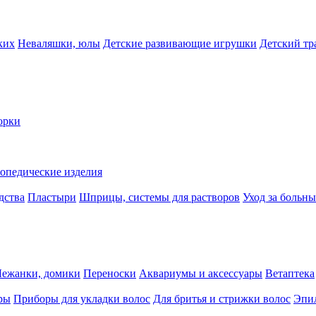
ких
Неваляшки, юлы
Детские развивающие игрушки
Детский тр
орки
опедические изделия
дства
Пластыри
Шприцы, системы для растворов
Уход за больн
Лежанки, домики
Переноски
Аквариумы и аксессуары
Ветаптека
ры
Приборы для укладки волос
Для бритья и стрижки волос
Эпи