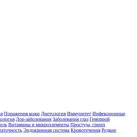
ия
Поражения кожи
Диетология
Иммунитет
Инфекционные
ология
Лор-заболевания
Заболевания глаз
Геморрой
ель
Витамины и микроэлементы
Простуда, грипп
таточность
Эндокринная система
Кровотечения
Редкие