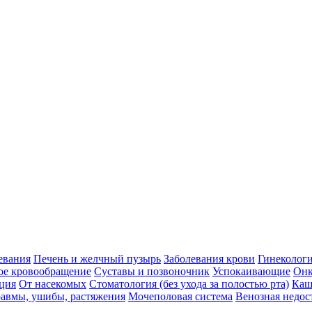
евания
Печень и желчный пузырь
Заболевания крови
Гинеколог
ое кровообращение
Суставы и позвоночник
Успокаивающие
Онк
ция
От насекомых
Стоматология (без ухода за полостью рта)
Каш
авмы, ушибы, растяжения
Мочеполовая система
Венозная недос