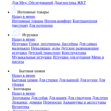
Для Мед. Обследований
Диагностика ЖКТ
Интимные товары
Назад в меню
Интимные товары
Интим-комфорт
Контрацепция
(местная)
Для потенции
Игрушки
Назад в меню
Игрушки
Горки, песочницы, бассейны
Для самых
маленьких
Неваляшки, юлы
Детские развивающие
игрушки
Детский транспорт
Конструкторы
Музыкальные игрушки
Игрушки для купания
Мячи и
насосы
Бытовая химия
Назад в меню
Бытовая химия
Для стирки
Для ванной
Для кухни
Для
уборки
Зоотовары
Назад в меню
Зоотовары
Для собак
Для кошек
Для грызунов
Для птиц
Лежанки, домики
Переноски
Аквариумы и аксессуары
Ветаптека