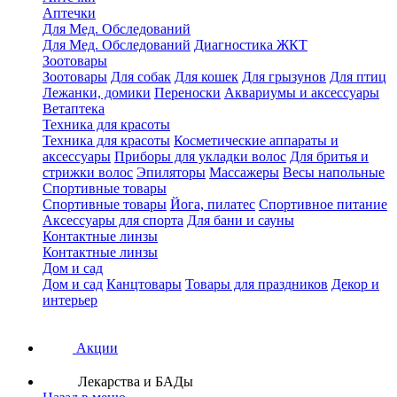
Аптечки
Для Мед. Обследований
Для Мед. Обследований
Диагностика ЖКТ
Зоотовары
Зоотовары
Для собак
Для кошек
Для грызунов
Для птиц
Лежанки, домики
Переноски
Аквариумы и аксессуары
Ветаптека
Техника для красоты
Техника для красоты
Косметические аппараты и
аксессуары
Приборы для укладки волос
Для бритья и
стрижки волос
Эпиляторы
Массажеры
Весы напольные
Спортивные товары
Спортивные товары
Йога, пилатес
Спортивное питание
Аксессуары для спорта
Для бани и сауны
Контактные линзы
Контактные линзы
Дом и сад
Дом и сад
Канцтовары
Товары для праздников
Декор и
интерьер
Акции
Лекарства и БАДы