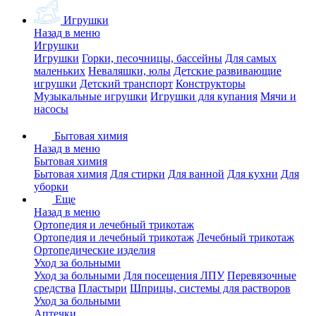
Игрушки
Назад в меню
Игрушки
Игрушки
Горки, песочницы, бассейны
Для самых
маленьких
Неваляшки, юлы
Детские развивающие
игрушки
Детский транспорт
Конструкторы
Музыкальные игрушки
Игрушки для купания
Мячи и
насосы
Бытовая химия
Назад в меню
Бытовая химия
Бытовая химия
Для стирки
Для ванной
Для кухни
Для
уборки
Еще
Назад в меню
Ортопедия и лечебный трикотаж
Ортопедия и лечебный трикотаж
Лечебный трикотаж
Ортопедические изделия
Уход за больными
Уход за больными
Для посещения ЛПУ
Перевязочные
средства
Пластыри
Шприцы, системы для растворов
Уход за больными
Аптечки