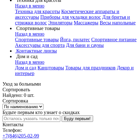
Техника для красоты
Назад в меню
Техника для красоты
Косметические аппараты и
аксессуары
Приборы для укладки волос
Для бритья и
стрижки волос
Эпиляторы
Массажеры
Весы напольные
Спортивные товары
Назад в меню
Спортивные товары
Йога, пилатес
Спортивное питание
Аксессуары для спорта
Для бани и сауны
Контактные линзы
Дом и сад
Назад в меню
Дом и сад
Канцтовары
Товары для праздников
Декор и
интерьер
Уход за больными
Сортировать
Найдено: 0 шт.
Сортировка
Будьте первым кто узнает о скидках
Буду первым!
Контакты
Телефон:
+7(846)205-02-99