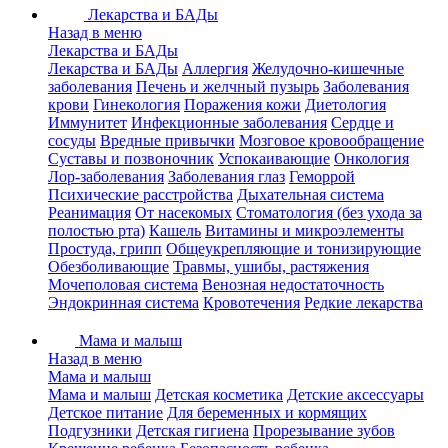
Лекарства и БАДы
Назад в меню
Лекарства и БАДы
Лекарства и БАДы
Аллергия
Желудочно-кишечные
заболевания
Печень и желчный пузырь
Заболевания
крови
Гинекология
Поражения кожи
Диетология
Иммунитет
Инфекционные заболевания
Сердце и
сосуды
Вредные привычки
Мозговое кровообращение
Суставы и позвоночник
Успокаивающие
Онкология
Лор-заболевания
Заболевания глаз
Геморрой
Психические расстройства
Дыхательная система
Реанимация
От насекомых
Стоматология (без ухода за
полостью рта)
Кашель
Витамины и микроэлементы
Простуда, грипп
Общеукрепляющие и тонизирующие
Обезболивающие
Травмы, ушибы, растяжения
Мочеполовая система
Венозная недостаточность
Эндокринная система
Кровотечения
Редкие лекарства
Мама и малыш
Назад в меню
Мама и малыш
Мама и малыш
Детская косметика
Детские аксессуары
Детское питание
Для беременных и кормящих
Подгузники
Детская гигиена
Прорезывание зубов