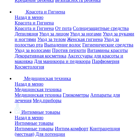
Крещение ребенка
Безопасность ребенка
Красота и Гигиена
Назад в меню
Красота и Гигиена
Красота и Гигиена
От пота
Солнцезащитные средства
Депиляция
Уход за лицом
Уход за ногами
Уход за руками
и ногтями
Уход за телом
Женская гигиена
Уход за
полостью рта
Выпадение волос
Гигиенические средства
Уход за волосами
Против перхоти
Витамины красоты
Декоративная косметика
Аксессуары для красоты и
макияжа
Для маникюра и педикюра
Парфюмерия
Косметология
Медицинская техника
Назад в меню
Медицинская техника
Медицинская техника
Глюкометры
Аппараты для
лечения
Мед.приборы
Интимные товары
Назад в меню
Интимные товары
Интимные товары
Интим-комфорт
Контрацепция
(местная)
Для потенции