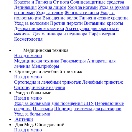
Красота и Гигиена
От пота
Солнцезащитные средства
Депиляция
Уход за лицом
Уход за ногами
Уход за руками
и ногтями
Уход за телом
Женская гигиена
Уход за
полостью рта
Выпадение волос
Гигиенические средства
Уход за волосами
Против перхоти
Витамины красоты
Декоративная косметика
Аксессуары для красоты и
макияжа
Для маникюра и педикюра
Парфюмерия
Косметология
Медицинская техника
Назад в меню
Медицинская техника
Глюкометры
Аппараты для
лечения
Мед.приборы
Ортопедия и лечебный трикотаж
Назад в меню
Ортопедия и лечебный трикотаж
Лечебный трикотаж
Ортопедические изделия
Уход за больными
Назад в меню
Уход за больными
Для посещения ЛПУ
Перевязочные
средства
Пластыри
Шприцы, системы для растворов
Уход за больными
Аптечки
Для Мед. Обследований
Назад в меню