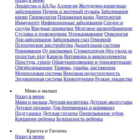
Назад в меню
Лекарства и БАДы
Аллергия
Желудочно-кишечные
заболевания
Печень и желчный пузырь
Заболевания
крови
Гинекология
Поражения кожи
Диетология
Иммунитет
Инфекционные заболевания
Сердце и
сосуды
Вредные привычки
Мозговое кровообращение
Суставы и позвоночник
Успокаивающие
Онкология
Лор-заболевания
Заболевания глаз
Геморрой
Психические расстройства
Дыхательная система
Реанимация
От насекомых
Стоматология (без ухода за
полостью рта)
Кашель
Витамины и микроэлементы
Простуда, грипп
Общеукрепляющие и тонизирующие
Обезболивающие
Травмы, ушибы, растяжения
Мочеполовая система
Венозная недостаточность
Эндокринная система
Кровотечения
Редкие лекарства
Мама и малыш
Назад в меню
Мама и малыш
Детская косметика
Детские аксессуары
Детское питание
Для беременных и кормящих
Подгузники
Детская гигиена
Прорезывание зубов
Крещение ребенка
Безопасность ребенка
Красота и Гигиена
Назад в меню