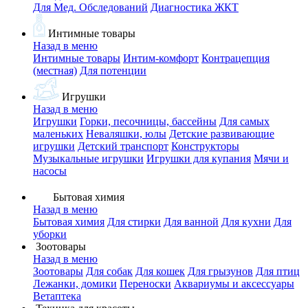
Для Мед. Обследований
Диагностика ЖКТ
Интимные товары
Назад в меню
Интимные товары
Интим-комфорт
Контрацепция
(местная)
Для потенции
Игрушки
Назад в меню
Игрушки
Горки, песочницы, бассейны
Для самых
маленьких
Неваляшки, юлы
Детские развивающие
игрушки
Детский транспорт
Конструкторы
Музыкальные игрушки
Игрушки для купания
Мячи и
насосы
Бытовая химия
Назад в меню
Бытовая химия
Для стирки
Для ванной
Для кухни
Для
уборки
Зоотовары
Назад в меню
Зоотовары
Для собак
Для кошек
Для грызунов
Для птиц
Лежанки, домики
Переноски
Аквариумы и аксессуары
Ветаптека