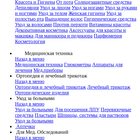
Красота и Гигиена
От пота
Солнцезащитные средства
Депиляция
Уход за лицом
Уход за ногами
Уход за руками
и ногтями
Уход за телом
Женская гигиена
Уход за
полостью рта
Выпадение волос
Гигиенические средства
Уход за волосами
Против перхоти
Витамины красоты
Декоративная косметика
Аксессуары для красоты и
макияжа
Для маникюра и педикюра
Парфюмерия
Косметология
Медицинская техника
Назад в меню
Медицинская техника
Глюкометры
Аппараты для
лечения
Мед.приборы
Ортопедия и лечебный трикотаж
Назад в меню
Ортопедия и лечебный трикотаж
Лечебный трикотаж
Ортопедические изделия
Уход за больными
Назад в меню
Уход за больными
Для посещения ЛПУ
Перевязочные
средства
Пластыри
Шприцы, системы для растворов
Уход за больными
Аптечки
Для Мед. Обследований
Назад в меню