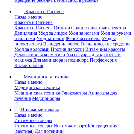
Крещение ребенка
Безопасность ребенка
Красота и Гигиена
Назад в меню
Красота и Гигиена
Красота и Гигиена
От пота
Солнцезащитные средства
Депиляция
Уход за лицом
Уход за ногами
Уход за руками
и ногтями
Уход за телом
Женская гигиена
Уход за
полостью рта
Выпадение волос
Гигиенические средства
Уход за волосами
Против перхоти
Витамины красоты
Декоративная косметика
Аксессуары для красоты и
макияжа
Для маникюра и педикюра
Парфюмерия
Косметология
Медицинская техника
Назад в меню
Медицинская техника
Медицинская техника
Глюкометры
Аппараты для
лечения
Мед.приборы
Интимные товары
Назад в меню
Интимные товары
Интимные товары
Интим-комфорт
Контрацепция
(местная)
Для потенции