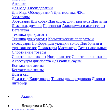
Аптечки
Для Мед. Обследований
Для Мед. Обследований
Диагностика ЖКТ
Зоотовары
Зоотовары
Для собак
Для кошек
Для грызунов
Для птиц
Лежанки, домики
Переноски
Аквариумы и аксессуары
Ветаптека
Техника для красоты
Техника для красоты
Косметические аппараты и
аксессуары
Приборы для укладки волос
Для бритья и
стрижки волос
Эпиляторы
Массажеры
Весы напольные
Спортивные товары
Спортивные товары
Йога, пилатес
Спортивное питание
Аксессуары для спорта
Для бани и сауны
Контактные линзы
Контактные линзы
Дом и сад
Дом и сад
Канцтовары
Товары для праздников
Декор и
интерьер
Акции
Лекарства и БАДы