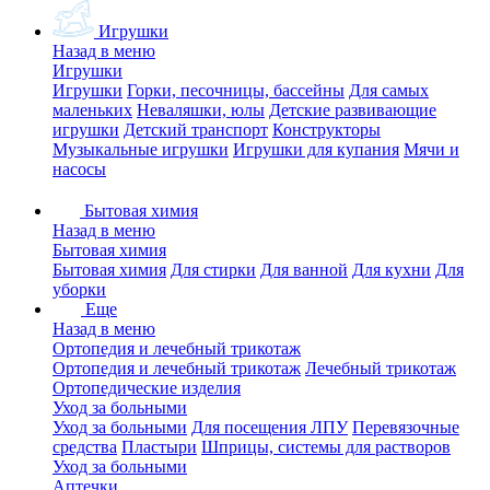
Игрушки
Назад в меню
Игрушки
Игрушки
Горки, песочницы, бассейны
Для самых
маленьких
Неваляшки, юлы
Детские развивающие
игрушки
Детский транспорт
Конструкторы
Музыкальные игрушки
Игрушки для купания
Мячи и
насосы
Бытовая химия
Назад в меню
Бытовая химия
Бытовая химия
Для стирки
Для ванной
Для кухни
Для
уборки
Еще
Назад в меню
Ортопедия и лечебный трикотаж
Ортопедия и лечебный трикотаж
Лечебный трикотаж
Ортопедические изделия
Уход за больными
Уход за больными
Для посещения ЛПУ
Перевязочные
средства
Пластыри
Шприцы, системы для растворов
Уход за больными
Аптечки