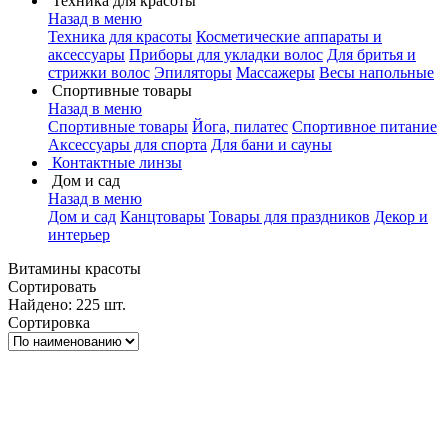
Техника для красоты
Назад в меню
Техника для красоты
Косметические аппараты и
аксессуары
Приборы для укладки волос
Для бритья и
стрижки волос
Эпиляторы
Массажеры
Весы напольные
Спортивные товары
Назад в меню
Спортивные товары
Йога, пилатес
Спортивное питание
Аксессуары для спорта
Для бани и сауны
Контактные линзы
Дом и сад
Назад в меню
Дом и сад
Канцтовары
Товары для праздников
Декор и
интерьер
Витамины красоты
Сортировать
Найдено: 225 шт.
Сортировка