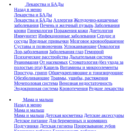
Лекарства и БАДы
Назад в меню
Лекарства и БАДы
Лекарства и БАДы
Аллергия
Желудочно-кишечные
заболевания
Печень и желчный пузырь
Заболевания
крови
Гинекология
Поражения кожи
Диетология
Иммунитет
Инфекционные заболевания
Сердце и
сосуды
Вредные привычки
Мозговое кровообращение
Суставы и позвоночник
Успокаивающие
Онкология
Лор-заболевания
Заболевания глаз
Геморрой
Психические расстройства
Дыхательная система
Реанимация
От насекомых
Стоматология (без ухода за
полостью рта)
Кашель
Витамины и микроэлементы
Простуда, грипп
Общеукрепляющие и тонизирующие
Обезболивающие
Травмы, ушибы, растяжения
Мочеполовая система
Венозная недостаточность
Эндокринная система
Кровотечения
Редкие лекарства
Мама и малыш
Назад в меню
Мама и малыш
Мама и малыш
Детская косметика
Детские аксессуары
Детское питание
Для беременных и кормящих
Подгузники
Детская гигиена
Прорезывание зубов