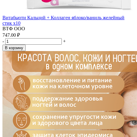
Витабьюти Кальций + Коллаген яблоко/ваниль желейный
стик x10
ВТФ ООО
747.00 ₽
-
+
В корзину