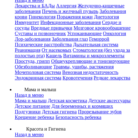
Назад в меню
Лекарства и БАДы
Аллергия
Желудочно-кишечные
заболевания
Печень и желчный пузырь
Заболевания
крови
Гинекология
Поражения кожи
Диетология
Иммунитет
Инфекционные заболевания
Сердце и
сосуды
Вредные привычки
Мозговое кровообращение
Суставы и позвоночник
Успокаивающие
Онкология
Лор-заболевания
Заболевания глаз
Геморрой
Психические расстройства
Дыхательная система
Реанимация
От насекомых
Стоматология (без ухода за
полостью рта)
Кашель
Витамины и микроэлементы
Простуда, грипп
Общеукрепляющие и тонизирующие
Обезболивающие
Травмы, ушибы, растяжения
Мочеполовая система
Венозная недостаточность
Эндокринная система
Кровотечения
Редкие лекарства
Мама и малыш
Назад в меню
Мама и малыш
Детская косметика
Детские аксессуары
Детское питание
Для беременных и кормящих
Подгузники
Детская гигиена
Прорезывание зубов
Крещение ребенка
Безопасность ребенка
Красота и Гигиена
Назад в меню