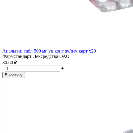
Анальгин табл 500 мг уп конт яч/пач карт x20
Фармстандарт-Лексредства ОАО
80.60 ₽
-
+
В корзину