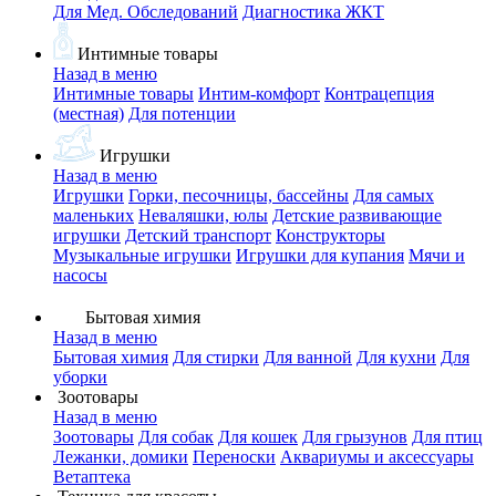
Для Мед. Обследований
Диагностика ЖКТ
Интимные товары
Назад в меню
Интимные товары
Интим-комфорт
Контрацепция
(местная)
Для потенции
Игрушки
Назад в меню
Игрушки
Горки, песочницы, бассейны
Для самых
маленьких
Неваляшки, юлы
Детские развивающие
игрушки
Детский транспорт
Конструкторы
Музыкальные игрушки
Игрушки для купания
Мячи и
насосы
Бытовая химия
Назад в меню
Бытовая химия
Для стирки
Для ванной
Для кухни
Для
уборки
Зоотовары
Назад в меню
Зоотовары
Для собак
Для кошек
Для грызунов
Для птиц
Лежанки, домики
Переноски
Аквариумы и аксессуары
Ветаптека