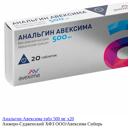
Анальгин Авексима табл 500 мг x20
Анжеро-Судженский ХФЗ ООО/Авексима Сибирь