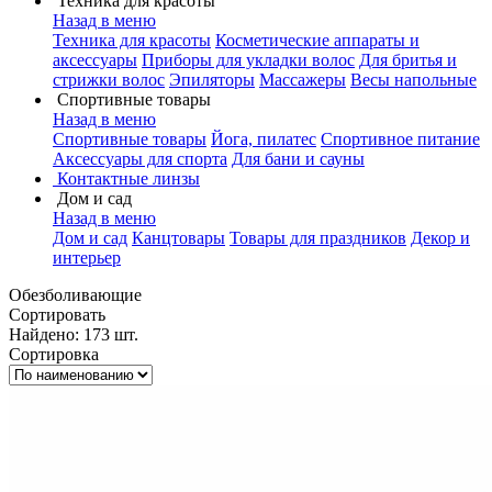
Техника для красоты
Назад в меню
Техника для красоты
Косметические аппараты и
аксессуары
Приборы для укладки волос
Для бритья и
стрижки волос
Эпиляторы
Массажеры
Весы напольные
Спортивные товары
Назад в меню
Спортивные товары
Йога, пилатес
Спортивное питание
Аксессуары для спорта
Для бани и сауны
Контактные линзы
Дом и сад
Назад в меню
Дом и сад
Канцтовары
Товары для праздников
Декор и
интерьер
Обезболивающие
Сортировать
Найдено: 173 шт.
Сортировка