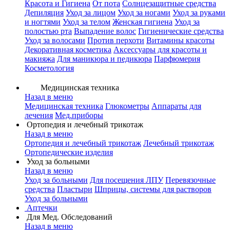
Красота и Гигиена
От пота
Солнцезащитные средства
Депиляция
Уход за лицом
Уход за ногами
Уход за руками
и ногтями
Уход за телом
Женская гигиена
Уход за
полостью рта
Выпадение волос
Гигиенические средства
Уход за волосами
Против перхоти
Витамины красоты
Декоративная косметика
Аксессуары для красоты и
макияжа
Для маникюра и педикюра
Парфюмерия
Косметология
Медицинская техника
Назад в меню
Медицинская техника
Глюкометры
Аппараты для
лечения
Мед.приборы
Ортопедия и лечебный трикотаж
Назад в меню
Ортопедия и лечебный трикотаж
Лечебный трикотаж
Ортопедические изделия
Уход за больными
Назад в меню
Уход за больными
Для посещения ЛПУ
Перевязочные
средства
Пластыри
Шприцы, системы для растворов
Уход за больными
Аптечки
Для Мед. Обследований
Назад в меню