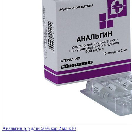
Анальгин р-р д/ин 50% кор 2 мл x10