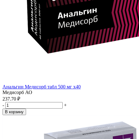
Анальгин Медисорб табл 500 мг x40
Медисорб АО
237.70 ₽
-
+
В корзину