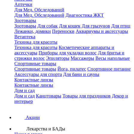
Аптечки
Для Мед. Обследований
Для Мед. Обследований
Диагностика ЖКТ
Зоотовары
Зоотовары
Для собак
Для кошек
Для грызунов
Для птиц
Лежанки, домики
Переноски
Аквариумы и аксессуары
Ветаптека
Техника для красоты
Техника для красоты
Косметические аппараты и
аксессуары
Приборы для укладки волос
Для бритья и
стрижки волос
Эпиляторы
Массажеры
Весы напольные
Спортивные товары
Спортивные товары
Йога, пилатес
Спортивное питание
Аксессуары для спорта
Для бани и сауны
Контактные линзы
Контактные линзы
Дом и сад
Дом и сад
Канцтовары
Товары для праздников
Декор и
интерьер
Акции
Лекарства и БАДы