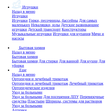
Игрушки
Назад в меню
Игрушки
Игрушки
Горки, песочницы, бассейны
Для самых
маленьких
Неваляшки, юлы
Детские развивающие
игрушки
Детский транспорт
Конструкторы
Музыкальные игрушки
Игрушки для купания
Мячи и
насосы
Бытовая химия
Назад в меню
Бытовая химия
Бытовая химия
Для стирки
Для ванной
Для кухни
Для
уборки
Еще
Назад в меню
Ортопедия и лечебный трикотаж
Ортопедия и лечебный трикотаж
Лечебный трикотаж
Ортопедические изделия
Уход за больными
Уход за больными
Для посещения ЛПУ
Перевязочные
средства
Пластыри
Шприцы, системы для растворов
Уход за больными
Аптечки