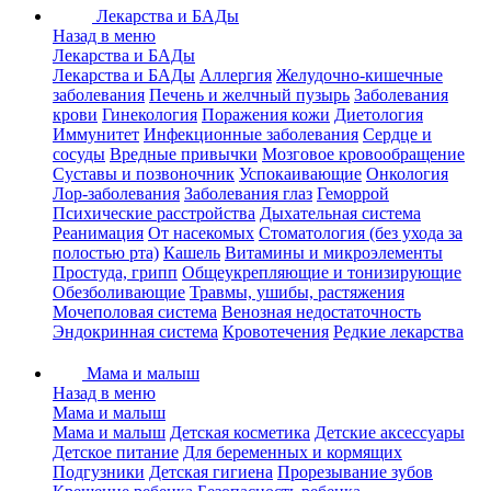
Лекарства и БАДы
Назад в меню
Лекарства и БАДы
Лекарства и БАДы
Аллергия
Желудочно-кишечные
заболевания
Печень и желчный пузырь
Заболевания
крови
Гинекология
Поражения кожи
Диетология
Иммунитет
Инфекционные заболевания
Сердце и
сосуды
Вредные привычки
Мозговое кровообращение
Суставы и позвоночник
Успокаивающие
Онкология
Лор-заболевания
Заболевания глаз
Геморрой
Психические расстройства
Дыхательная система
Реанимация
От насекомых
Стоматология (без ухода за
полостью рта)
Кашель
Витамины и микроэлементы
Простуда, грипп
Общеукрепляющие и тонизирующие
Обезболивающие
Травмы, ушибы, растяжения
Мочеполовая система
Венозная недостаточность
Эндокринная система
Кровотечения
Редкие лекарства
Мама и малыш
Назад в меню
Мама и малыш
Мама и малыш
Детская косметика
Детские аксессуары
Детское питание
Для беременных и кормящих
Подгузники
Детская гигиена
Прорезывание зубов