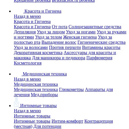
Крещение ребенка
Безопасность ребенка
Красота и Гигиена
Назад в меню
Красота и Гигиена
Красота и Гигиена
От пота
Солнцезащитные средства
Депиляция
Уход за лицом
Уход за ногами
Уход за руками
и ногтями
Уход за телом
Женская гигиена
Уход за
полостью рта
Выпадение волос
Гигиенические средства
Уход за волосами
Против перхоти
Витамины красоты
Декоративная косметика
Аксессуары для красоты и
макияжа
Для маникюра и педикюра
Парфюмерия
Косметология
Медицинская техника
Назад в меню
Медицинская техника
Медицинская техника
Глюкометры
Аппараты для
лечения
Мед.приборы
Интимные товары
Назад в меню
Интимные товары
Интимные товары
Интим-комфорт
Контрацепция
(местная)
Для потенции