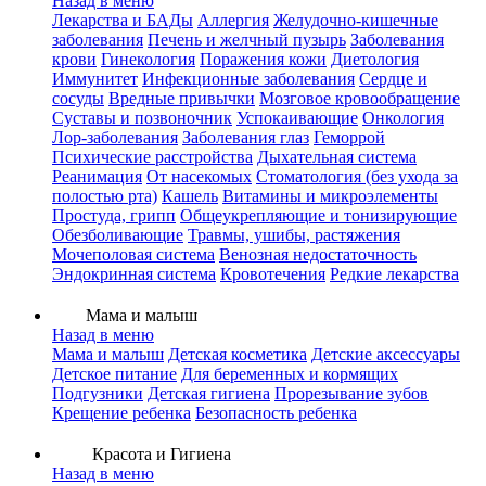
Назад в меню
Лекарства и БАДы
Аллергия
Желудочно-кишечные
заболевания
Печень и желчный пузырь
Заболевания
крови
Гинекология
Поражения кожи
Диетология
Иммунитет
Инфекционные заболевания
Сердце и
сосуды
Вредные привычки
Мозговое кровообращение
Суставы и позвоночник
Успокаивающие
Онкология
Лор-заболевания
Заболевания глаз
Геморрой
Психические расстройства
Дыхательная система
Реанимация
От насекомых
Стоматология (без ухода за
полостью рта)
Кашель
Витамины и микроэлементы
Простуда, грипп
Общеукрепляющие и тонизирующие
Обезболивающие
Травмы, ушибы, растяжения
Мочеполовая система
Венозная недостаточность
Эндокринная система
Кровотечения
Редкие лекарства
Мама и малыш
Назад в меню
Мама и малыш
Детская косметика
Детские аксессуары
Детское питание
Для беременных и кормящих
Подгузники
Детская гигиена
Прорезывание зубов
Крещение ребенка
Безопасность ребенка
Красота и Гигиена
Назад в меню