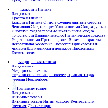
Крещение ребенка
Безопасность ребенка
Красота и Гигиена
Назад в меню
Красота и Гигиена
Красота и Гигиена
От пота
Солнцезащитные средства
Депиляция
Уход за лицом
Уход за ногами
Уход за руками
и ногтями
Уход за телом
Женская гигиена
Уход за
полостью рта
Выпадение волос
Гигиенические средства
Уход за волосами
Против перхоти
Витамины красоты
Декоративная косметика
Аксессуары для красоты и
макияжа
Для маникюра и педикюра
Парфюмерия
Косметология
Медицинская техника
Назад в меню
Медицинская техника
Медицинская техника
Глюкометры
Аппараты для
лечения
Мед.приборы
Интимные товары
Назад в меню
Интимные товары
Интимные товары
Интим-комфорт
Контрацепция
(местная)
Для потенции