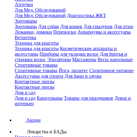
Аптечки
Для Мед. Обследований
Для Мед. Обследований
Диагностика ЖКТ
Зоотовары
Зоотовары
Для собак
Для кошек
Для грызунов
Для птиц
Лежанки, домики
Переноски
Аквариумы и аксессуары
Ветаптека
Техника для красоты
Техника для красоты
Косметические аппараты и
аксессуары
Приборы для укладки волос
Для бритья и
стрижки волос
Эпиляторы
Массажеры
Весы напольные
Спортивные товары
Спортивные товары
Йога, пилатес
Спортивное питание
Аксессуары для спорта
Для бани и сауны
Контактные линзы
Контактные линзы
Дом и сад
Дом и сад
Канцтовары
Товары для праздников
Декор и
интерьер
Акции
Лекарства и БАДы