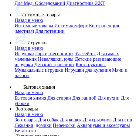
Для Мед. Обследований
Диагностика ЖКТ
Интимные товары
Назад в меню
Интимные товары
Интим-комфорт
Контрацепция
(местная)
Для потенции
Игрушки
Назад в меню
Игрушки
Горки, песочницы, бассейны
Для самых
маленьких
Неваляшки, юлы
Детские развивающие
игрушки
Детский транспорт
Конструкторы
Музыкальные игрушки
Игрушки для купания
Мячи и
насосы
Бытовая химия
Назад в меню
Бытовая химия
Для стирки
Для ванной
Для кухни
Для
уборки
Зоотовары
Назад в меню
Зоотовары
Для собак
Для кошек
Для грызунов
Для птиц
Лежанки, домики
Переноски
Аквариумы и аксессуары
Ветаптека