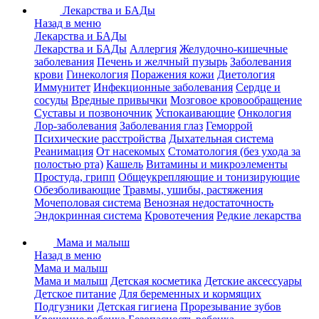
Лекарства и БАДы
Назад в меню
Лекарства и БАДы
Лекарства и БАДы
Аллергия
Желудочно-кишечные
заболевания
Печень и желчный пузырь
Заболевания
крови
Гинекология
Поражения кожи
Диетология
Иммунитет
Инфекционные заболевания
Сердце и
сосуды
Вредные привычки
Мозговое кровообращение
Суставы и позвоночник
Успокаивающие
Онкология
Лор-заболевания
Заболевания глаз
Геморрой
Психические расстройства
Дыхательная система
Реанимация
От насекомых
Стоматология (без ухода за
полостью рта)
Кашель
Витамины и микроэлементы
Простуда, грипп
Общеукрепляющие и тонизирующие
Обезболивающие
Травмы, ушибы, растяжения
Мочеполовая система
Венозная недостаточность
Эндокринная система
Кровотечения
Редкие лекарства
Мама и малыш
Назад в меню
Мама и малыш
Мама и малыш
Детская косметика
Детские аксессуары
Детское питание
Для беременных и кормящих
Подгузники
Детская гигиена
Прорезывание зубов