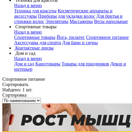
Техника для красоты
Назад в меню
Техника для красоты
Косметические аппараты и
аксессуары
Приборы для укладки волос
Для бритья и
стрижки волос
Эпиляторы
Массажеры
Весы напольные
Спортивные товары
Назад в меню
Спортивные товары
Йога, пилатес
Спортивное питание
Аксессуары для спорта
Для бани и сауны
Контактные линзы
Дом и сад
Назад в меню
Дом и сад
Канцтовары
Товары для праздников
Декор и
интерьер
Спортивное питание
Сортировать
Найдено: 1 шт.
Сортировка