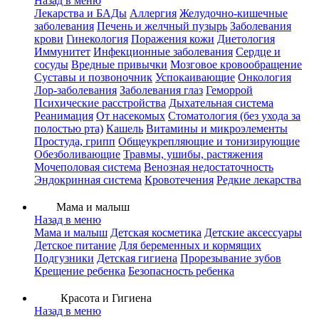
Назад в меню
Лекарства и БАДы
Аллергия
Желудочно-кишечные
заболевания
Печень и желчный пузырь
Заболевания
крови
Гинекология
Поражения кожи
Диетология
Иммунитет
Инфекционные заболевания
Сердце и
сосуды
Вредные привычки
Мозговое кровообращение
Суставы и позвоночник
Успокаивающие
Онкология
Лор-заболевания
Заболевания глаз
Геморрой
Психические расстройства
Дыхательная система
Реанимация
От насекомых
Стоматология (без ухода за
полостью рта)
Кашель
Витамины и микроэлементы
Простуда, грипп
Общеукрепляющие и тонизирующие
Обезболивающие
Травмы, ушибы, растяжения
Мочеполовая система
Венозная недостаточность
Эндокринная система
Кровотечения
Редкие лекарства
Мама и малыш
Назад в меню
Мама и малыш
Детская косметика
Детские аксессуары
Детское питание
Для беременных и кормящих
Подгузники
Детская гигиена
Прорезывание зубов
Крещение ребенка
Безопасность ребенка
Красота и Гигиена
Назад в меню