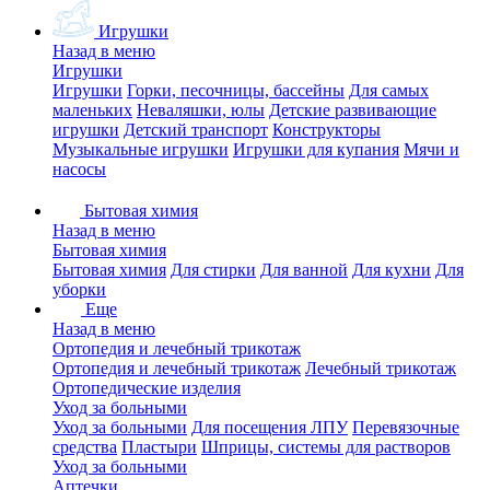
Игрушки
Назад в меню
Игрушки
Игрушки
Горки, песочницы, бассейны
Для самых
маленьких
Неваляшки, юлы
Детские развивающие
игрушки
Детский транспорт
Конструкторы
Музыкальные игрушки
Игрушки для купания
Мячи и
насосы
Бытовая химия
Назад в меню
Бытовая химия
Бытовая химия
Для стирки
Для ванной
Для кухни
Для
уборки
Еще
Назад в меню
Ортопедия и лечебный трикотаж
Ортопедия и лечебный трикотаж
Лечебный трикотаж
Ортопедические изделия
Уход за больными
Уход за больными
Для посещения ЛПУ
Перевязочные
средства
Пластыри
Шприцы, системы для растворов
Уход за больными
Аптечки