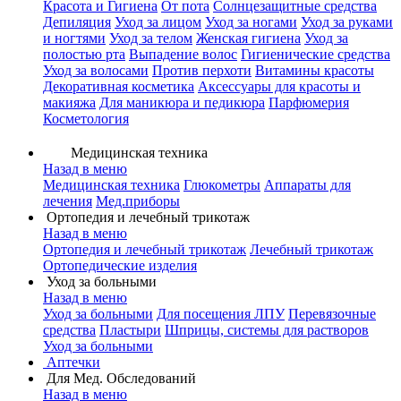
Красота и Гигиена
От пота
Солнцезащитные средства
Депиляция
Уход за лицом
Уход за ногами
Уход за руками
и ногтями
Уход за телом
Женская гигиена
Уход за
полостью рта
Выпадение волос
Гигиенические средства
Уход за волосами
Против перхоти
Витамины красоты
Декоративная косметика
Аксессуары для красоты и
макияжа
Для маникюра и педикюра
Парфюмерия
Косметология
Медицинская техника
Назад в меню
Медицинская техника
Глюкометры
Аппараты для
лечения
Мед.приборы
Ортопедия и лечебный трикотаж
Назад в меню
Ортопедия и лечебный трикотаж
Лечебный трикотаж
Ортопедические изделия
Уход за больными
Назад в меню
Уход за больными
Для посещения ЛПУ
Перевязочные
средства
Пластыри
Шприцы, системы для растворов
Уход за больными
Аптечки
Для Мед. Обследований
Назад в меню