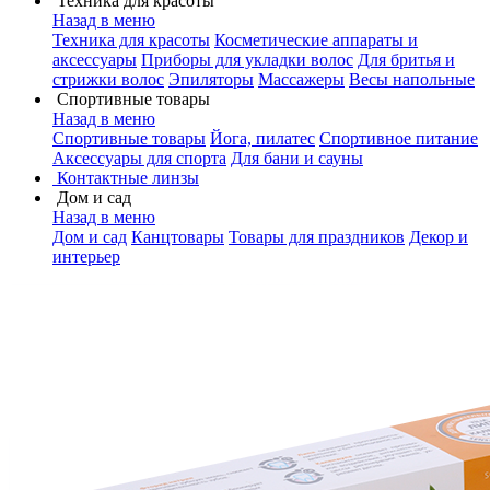
Техника для красоты
Назад в меню
Техника для красоты
Косметические аппараты и
аксессуары
Приборы для укладки волос
Для бритья и
стрижки волос
Эпиляторы
Массажеры
Весы напольные
Спортивные товары
Назад в меню
Спортивные товары
Йога, пилатес
Спортивное питание
Аксессуары для спорта
Для бани и сауны
Контактные линзы
Дом и сад
Назад в меню
Дом и сад
Канцтовары
Товары для праздников
Декор и
интерьер