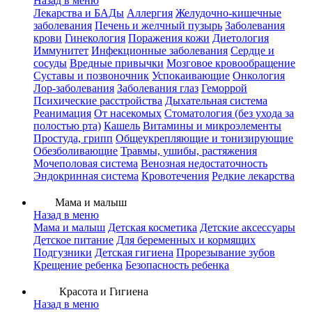
Назад в меню
Лекарства и БАДы
Аллергия
Желудочно-кишечные
заболевания
Печень и желчный пузырь
Заболевания
крови
Гинекология
Поражения кожи
Диетология
Иммунитет
Инфекционные заболевания
Сердце и
сосуды
Вредные привычки
Мозговое кровообращение
Суставы и позвоночник
Успокаивающие
Онкология
Лор-заболевания
Заболевания глаз
Геморрой
Психические расстройства
Дыхательная система
Реанимация
От насекомых
Стоматология (без ухода за
полостью рта)
Кашель
Витамины и микроэлементы
Простуда, грипп
Общеукрепляющие и тонизирующие
Обезболивающие
Травмы, ушибы, растяжения
Мочеполовая система
Венозная недостаточность
Эндокринная система
Кровотечения
Редкие лекарства
Мама и малыш
Назад в меню
Мама и малыш
Детская косметика
Детские аксессуары
Детское питание
Для беременных и кормящих
Подгузники
Детская гигиена
Прорезывание зубов
Крещение ребенка
Безопасность ребенка
Красота и Гигиена
Назад в меню