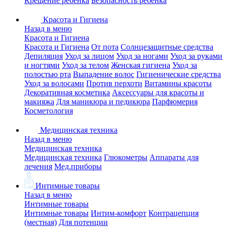
Крещение ребенка
Безопасность ребенка
Красота и Гигиена
Назад в меню
Красота и Гигиена
Красота и Гигиена
От пота
Солнцезащитные средства
Депиляция
Уход за лицом
Уход за ногами
Уход за руками
и ногтями
Уход за телом
Женская гигиена
Уход за
полостью рта
Выпадение волос
Гигиенические средства
Уход за волосами
Против перхоти
Витамины красоты
Декоративная косметика
Аксессуары для красоты и
макияжа
Для маникюра и педикюра
Парфюмерия
Косметология
Медицинская техника
Назад в меню
Медицинская техника
Медицинская техника
Глюкометры
Аппараты для
лечения
Мед.приборы
Интимные товары
Назад в меню
Интимные товары
Интимные товары
Интим-комфорт
Контрацепция
(местная)
Для потенции