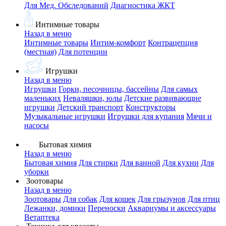
Для Мед. Обследований
Диагностика ЖКТ
Интимные товары
Назад в меню
Интимные товары
Интим-комфорт
Контрацепция
(местная)
Для потенции
Игрушки
Назад в меню
Игрушки
Горки, песочницы, бассейны
Для самых
маленьких
Неваляшки, юлы
Детские развивающие
игрушки
Детский транспорт
Конструкторы
Музыкальные игрушки
Игрушки для купания
Мячи и
насосы
Бытовая химия
Назад в меню
Бытовая химия
Для стирки
Для ванной
Для кухни
Для
уборки
Зоотовары
Назад в меню
Зоотовары
Для собак
Для кошек
Для грызунов
Для птиц
Лежанки, домики
Переноски
Аквариумы и аксессуары
Ветаптека