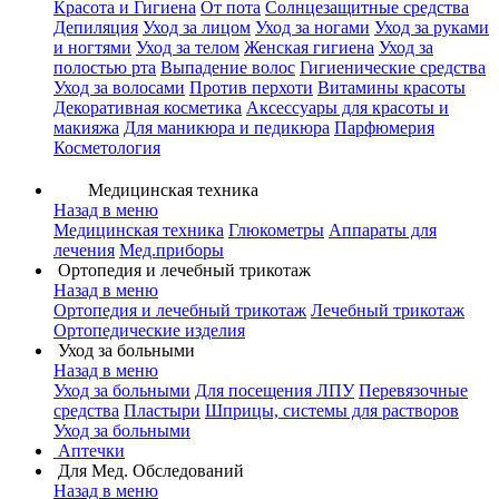
Красота и Гигиена
От пота
Солнцезащитные средства
Депиляция
Уход за лицом
Уход за ногами
Уход за руками
и ногтями
Уход за телом
Женская гигиена
Уход за
полостью рта
Выпадение волос
Гигиенические средства
Уход за волосами
Против перхоти
Витамины красоты
Декоративная косметика
Аксессуары для красоты и
макияжа
Для маникюра и педикюра
Парфюмерия
Косметология
Медицинская техника
Назад в меню
Медицинская техника
Глюкометры
Аппараты для
лечения
Мед.приборы
Ортопедия и лечебный трикотаж
Назад в меню
Ортопедия и лечебный трикотаж
Лечебный трикотаж
Ортопедические изделия
Уход за больными
Назад в меню
Уход за больными
Для посещения ЛПУ
Перевязочные
средства
Пластыри
Шприцы, системы для растворов
Уход за больными
Аптечки
Для Мед. Обследований
Назад в меню