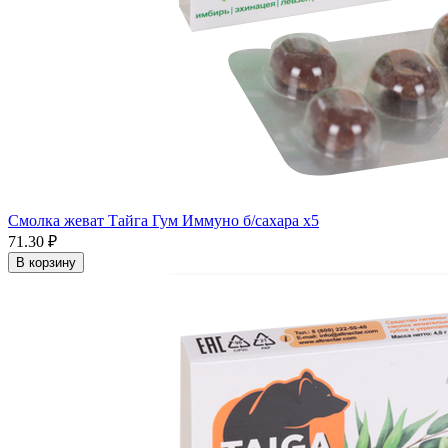
Смолка жеват Тайга Гум Иммуно б/сахара x5
71.30 ₽
В корзину