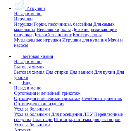
Игрушки
Назад в меню
Игрушки
Игрушки
Горки, песочницы, бассейны
Для самых
маленьких
Неваляшки, юлы
Детские развивающие
игрушки
Детский транспорт
Конструкторы
Музыкальные игрушки
Игрушки для купания
Мячи и
насосы
Бытовая химия
Назад в меню
Бытовая химия
Бытовая химия
Для стирки
Для ванной
Для кухни
Для
уборки
Еще
Назад в меню
Ортопедия и лечебный трикотаж
Ортопедия и лечебный трикотаж
Лечебный трикотаж
Ортопедические изделия
Уход за больными
Уход за больными
Для посещения ЛПУ
Перевязочные
средства
Пластыри
Шприцы, системы для растворов
Уход за больными
Аптечки