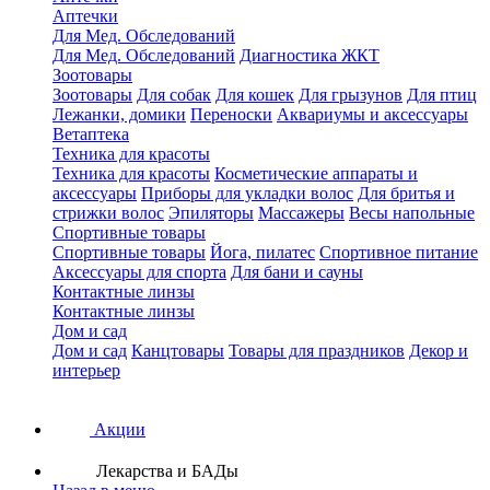
Аптечки
Для Мед. Обследований
Для Мед. Обследований
Диагностика ЖКТ
Зоотовары
Зоотовары
Для собак
Для кошек
Для грызунов
Для птиц
Лежанки, домики
Переноски
Аквариумы и аксессуары
Ветаптека
Техника для красоты
Техника для красоты
Косметические аппараты и
аксессуары
Приборы для укладки волос
Для бритья и
стрижки волос
Эпиляторы
Массажеры
Весы напольные
Спортивные товары
Спортивные товары
Йога, пилатес
Спортивное питание
Аксессуары для спорта
Для бани и сауны
Контактные линзы
Контактные линзы
Дом и сад
Дом и сад
Канцтовары
Товары для праздников
Декор и
интерьер
Акции
Лекарства и БАДы