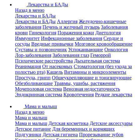
Лекарства и БАДы
Назад в меню
Лекарства и БАДы
Лекарства и БАДы
Аллергия
Желудочно-кишечные
заболевания
Печень и желчный пузырь
Заболевания
крови
Гинекология
Поражения кожи
Диетология
Иммунитет
Инфекционные заболевания
Сердце и
сосуды
Вредные привычки
Мозговое кровообращение
Суставы и позвоночник
Успокаивающие
Онкология
Лор-заболевания
Заболевания глаз
Геморрой
Психические расстройства
Дыхательная система
Реанимация
От насекомых
Стоматология (без ухода за
полостью рта)
Кашель
Витамины и микроэлементы
Простуда, грипп
Общеукрепляющие и тонизирующие
Обезболивающие
Травмы, ушибы, растяжения
Мочеполовая система
Венозная недостаточность
Эндокринная система
Кровотечения
Редкие лекарства
Мама и малыш
Назад в меню
Мама и малыш
Мама и малыш
Детская косметика
Детские аксессуары
Детское питание
Для беременных и кормящих
Подгузники
Детская гигиена
Прорезывание зубов