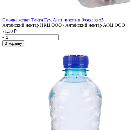
Смолка жеват Тайга Гум Антиникотин б/сахара x5
Алтайский нектар НКЦ ООО / Алтайский нектар АФЦ ООО
71.30 ₽
-
+
В корзину