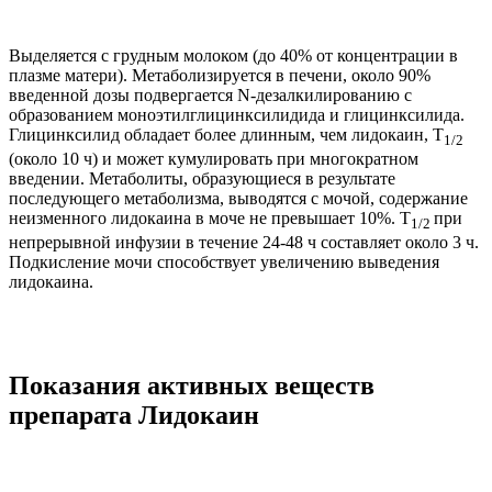
Выделяется с грудным молоком (до 40% от концентрации в
плазме матери). Метаболизируется в печени, около 90%
введенной дозы подвергается N-дезалкилированию с
образованием моноэтилглицинксилидида и глицинксилида.
Глицинксилид обладает более длинным, чем лидокаин, T
1/2
(около 10 ч) и может кумулировать при многократном
введении. Метаболиты, образующиеся в результате
последующего метаболизма, выводятся с мочой, содержание
неизменного лидокаина в моче не превышает 10%. T
при
1/2
непрерывной инфузии в течение 24-48 ч составляет около 3 ч.
Подкисление мочи способствует увеличению выведения
лидокаина.
Показания активных веществ
препарата Лидокаин