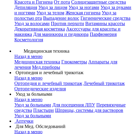
Красота и Гигиена
От пота
Солнцезащитные средства
Депиляция
Уход за лицом
Уход за ногами
Уход за руками
и ногтями
Уход за телом
Женская гигиена
Уход за
полостью рта
Выпадение волос
Гигиенические средства
Уход за волосами
Против перхоти
Витамины красоты
Декоративная косметика
Аксессуары для красоты и
макияжа
Для маникюра и педикюра
Парфюмерия
Косметология
Медицинская техника
Назад в меню
Медицинская техника
Глюкометры
Аппараты для
лечения
Мед.приборы
Ортопедия и лечебный трикотаж
Назад в меню
Ортопедия и лечебный трикотаж
Лечебный трикотаж
Ортопедические изделия
Уход за больными
Назад в меню
Уход за больными
Для посещения ЛПУ
Перевязочные
средства
Пластыри
Шприцы, системы для растворов
Уход за больными
Аптечки
Для Мед. Обследований
Назад в меню