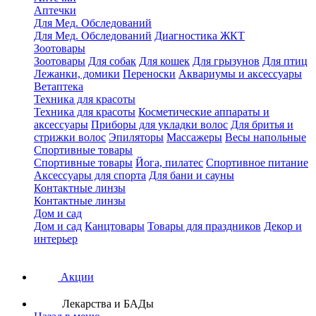
Аптечки
Для Мед. Обследований
Для Мед. Обследований
Диагностика ЖКТ
Зоотовары
Зоотовары
Для собак
Для кошек
Для грызунов
Для птиц
Лежанки, домики
Переноски
Аквариумы и аксессуары
Ветаптека
Техника для красоты
Техника для красоты
Косметические аппараты и
аксессуары
Приборы для укладки волос
Для бритья и
стрижки волос
Эпиляторы
Массажеры
Весы напольные
Спортивные товары
Спортивные товары
Йога, пилатес
Спортивное питание
Аксессуары для спорта
Для бани и сауны
Контактные линзы
Контактные линзы
Дом и сад
Дом и сад
Канцтовары
Товары для праздников
Декор и
интерьер
Акции
Лекарства и БАДы