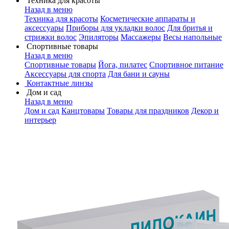
Техника для красоты
Назад в меню
Техника для красоты
Косметические аппараты и
аксессуары
Приборы для укладки волос
Для бритья и
стрижки волос
Эпиляторы
Массажеры
Весы напольные
Спортивные товары
Назад в меню
Спортивные товары
Йога, пилатес
Спортивное питание
Аксессуары для спорта
Для бани и сауны
Контактные линзы
Дом и сад
Назад в меню
Дом и сад
Канцтовары
Товары для праздников
Декор и
интерьер