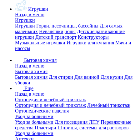
Игрушки
Назад в меню
Игрушки
Игрушки
Горки, песочницы, бассейны
Для самых
маленьких
Неваляшки, юлы
Детские развивающие
игрушки
Детский транспорт
Конструкторы
Музыкальные игрушки
Игрушки для купания
Мячи и
насосы
Бытовая химия
Назад в меню
Бытовая химия
Бытовая химия
Для стирки
Для ванной
Для кухни
Для
уборки
Еще
Назад в меню
Ортопедия и лечебный трикотаж
Ортопедия и лечебный трикотаж
Лечебный трикотаж
Ортопедические изделия
Уход за больными
Уход за больными
Для посещения ЛПУ
Перевязочные
средства
Пластыри
Шприцы, системы для растворов
Уход за больными
Аптечки