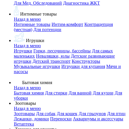
Для Мед. Обследований
Диагностика ЖКТ
Интимные товары
Назад в меню
Интимные товары
Интим-комфорт
Контрацепция
(местная)
Для потенции
Игрушки
Назад в меню
Игрушки
Горки, песочницы, бассейны
Для самых
маленьких
Неваляшки, юлы
Детские развивающие
игрушки
Детский транспорт
Конструкторы
Музыкальные игрушки
Игрушки для купания
Мячи и
насосы
Бытовая химия
Назад в меню
Бытовая химия
Для стирки
Для ванной
Для кухни
Для
уборки
Зоотовары
Назад в меню
Зоотовары
Для собак
Для кошек
Для грызунов
Для птиц
Лежанки, домики
Переноски
Аквариумы и аксессуары
Ветаптека