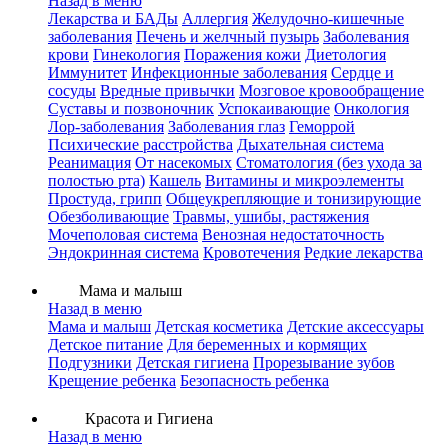
Назад в меню
Лекарства и БАДы
Аллергия
Желудочно-кишечные
заболевания
Печень и желчный пузырь
Заболевания
крови
Гинекология
Поражения кожи
Диетология
Иммунитет
Инфекционные заболевания
Сердце и
сосуды
Вредные привычки
Мозговое кровообращение
Суставы и позвоночник
Успокаивающие
Онкология
Лор-заболевания
Заболевания глаз
Геморрой
Психические расстройства
Дыхательная система
Реанимация
От насекомых
Стоматология (без ухода за
полостью рта)
Кашель
Витамины и микроэлементы
Простуда, грипп
Общеукрепляющие и тонизирующие
Обезболивающие
Травмы, ушибы, растяжения
Мочеполовая система
Венозная недостаточность
Эндокринная система
Кровотечения
Редкие лекарства
Мама и малыш
Назад в меню
Мама и малыш
Детская косметика
Детские аксессуары
Детское питание
Для беременных и кормящих
Подгузники
Детская гигиена
Прорезывание зубов
Крещение ребенка
Безопасность ребенка
Красота и Гигиена
Назад в меню