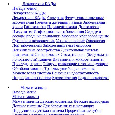
Лекарства и БАДы
Назад в меню
Лекарства и БАДы
Лекарства и БАДы
Аллергия
Желудочно-кишечные
заболевания
Печень и желчный пузырь
Заболевания
крови
Гинекология
Поражения кожи
Диетология
Иммунитет
Инфекционные заболевания
Сердце и
сосуды
Вредные привычки
Мозговое кровообращение
Суставы и позвоночник
Успокаивающие
Онкология
Лор-заболевания
Заболевания глаз
Геморрой
Психические расстройства
Дыхательная система
Реанимация
От насекомых
Стоматология (без ухода за
полостью рта)
Кашель
Витамины и микроэлементы
Простуда, грипп
Общеукрепляющие и тонизирующие
Обезболивающие
Травмы, ушибы, растяжения
Мочеполовая система
Венозная недостаточность
Эндокринная система
Кровотечения
Редкие лекарства
Мама и малыш
Назад в меню
Мама и малыш
Мама и малыш
Детская косметика
Детские аксессуары
Детское питание
Для беременных и кормящих
Подгузники
Детская гигиена
Прорезывание зубов