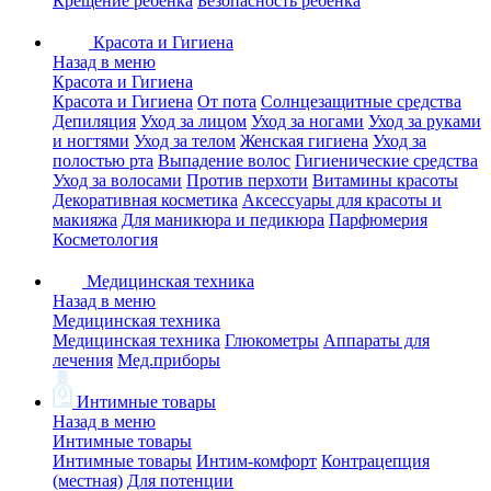
Крещение ребенка
Безопасность ребенка
Красота и Гигиена
Назад в меню
Красота и Гигиена
Красота и Гигиена
От пота
Солнцезащитные средства
Депиляция
Уход за лицом
Уход за ногами
Уход за руками
и ногтями
Уход за телом
Женская гигиена
Уход за
полостью рта
Выпадение волос
Гигиенические средства
Уход за волосами
Против перхоти
Витамины красоты
Декоративная косметика
Аксессуары для красоты и
макияжа
Для маникюра и педикюра
Парфюмерия
Косметология
Медицинская техника
Назад в меню
Медицинская техника
Медицинская техника
Глюкометры
Аппараты для
лечения
Мед.приборы
Интимные товары
Назад в меню
Интимные товары
Интимные товары
Интим-комфорт
Контрацепция
(местная)
Для потенции