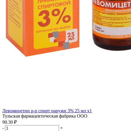
Левомицетин р-р спирт наружн 3% 25 мл x1
Тульская фармацевтическая фабрика ООО
90.30 ₽
-
+