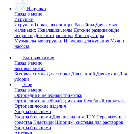
Игрушки
Назад в меню
Игрушки
Игрушки
Горки, песочницы, бассейны
Для самых
маленьких
Неваляшки, юлы
Детские развивающие
игрушки
Детский транспорт
Конструкторы
Музыкальные игрушки
Игрушки для купания
Мячи и
насосы
Бытовая химия
Назад в меню
Бытовая химия
Бытовая химия
Для стирки
Для ванной
Для кухни
Для
уборки
Еще
Назад в меню
Ортопедия и лечебный трикотаж
Ортопедия и лечебный трикотаж
Лечебный трикотаж
Ортопедические изделия
Уход за больными
Уход за больными
Для посещения ЛПУ
Перевязочные
средства
Пластыри
Шприцы, системы для растворов
Уход за больными
Аптечки