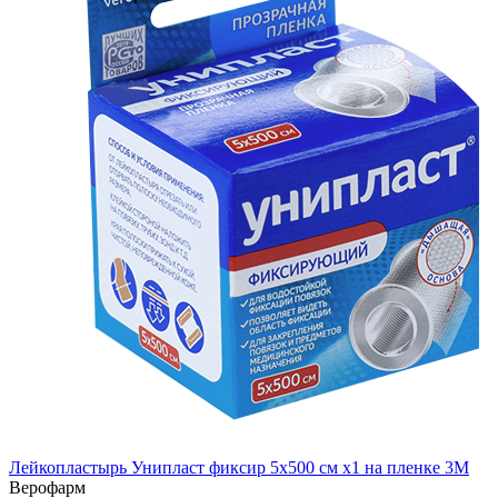
Лейкопластырь Унипласт фиксир 5х500 см x1 на пленке 3М
Верофарм