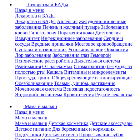
Лекарства и БАДы
Назад в меню
Лекарства и БАДы
Лекарства и БАДы
Аллергия
Желудочно-кишечные
заболевания
Печень и желчный пузырь
Заболевания
крови
Гинекология
Поражения кожи
Диетология
Иммунитет
Инфекционные заболевания
Сердце и
сосуды
Вредные привычки
Мозговое кровообращение
Суставы и позвоночник
Успокаивающие
Онкология
Лор-заболевания
Заболевания глаз
Геморрой
Психические расстройства
Дыхательная система
Реанимация
От насекомых
Стоматология (без ухода за
полостью рта)
Кашель
Витамины и микроэлементы
Простуда, грипп
Общеукрепляющие и тонизирующие
Обезболивающие
Травмы, ушибы, растяжения
Мочеполовая система
Венозная недостаточность
Эндокринная система
Кровотечения
Редкие лекарства
Мама и малыш
Назад в меню
Мама и малыш
Мама и малыш
Детская косметика
Детские аксессуары
Детское питание
Для беременных и кормящих
Подгузники
Детская гигиена
Прорезывание зубов