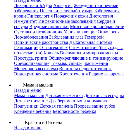
Назад в меню
Лекарства и БАДы
Аллергия
Желудочно-кишечные
заболевания
Печень и желчный пузырь
Заболевания
крови
Гинекология
Поражения кожи
Диетология
Иммунитет
Инфекционные заболевания
Сердце и
сосуды
Вредные привычки
Мозговое кровообращение
Суставы и позвоночник
Успокаивающие
Онкология
Лор-заболевания
Заболевания глаз
Геморрой
Психические расстройства
Дыхательная система
Реанимация
От насекомых
Стоматология (без ухода за
полостью рта)
Кашель
Витамины и микроэлементы
Простуда, грипп
Общеукрепляющие и тонизирующие
Обезболивающие
Травмы, ушибы, растяжения
Мочеполовая система
Венозная недостаточность
Эндокринная система
Кровотечения
Редкие лекарства
Мама и малыш
Назад в меню
Мама и малыш
Детская косметика
Детские аксессуары
Детское питание
Для беременных и кормящих
Подгузники
Детская гигиена
Прорезывание зубов
Крещение ребенка
Безопасность ребенка
Красота и Гигиена
Назад в меню