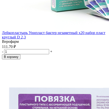
Лейкопластырь Унипласт бактер незаметный x20 набор пласт
круглый D 2,3
Верофарм
111.70 ₽
-
+
В корзину