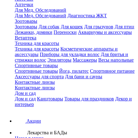
Аптечки
Для Мед. Обследований
Для Мед. Обследований
Диагностика ЖКТ
Зоотовары
Зоотовары
Для собак
Для кошек
Для грызунов
Для птиц
Лежанки, домики
Переноски
Аквариумы и аксессуары
Ветаптека
Техника для красоты
Техника для красоты
Косметические аппараты и
аксессуары
Приборы для укладки волос
Для бритья и
стрижки волос
Эпиляторы
Массажеры
Весы напольные
Спортивные товары
Спортивные товары
Йога, пилатес
Спортивное питание
Аксессуары для спорта
Для бани и сауны
Контактные линзы
Контактные линзы
Дом и сад
Дом и сад
Канцтовары
Товары для праздников
Декор и
интерьер
Акции
Лекарства и БАДы