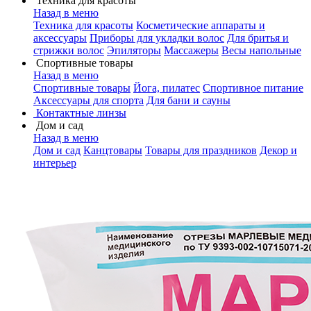
Техника для красоты
Назад в меню
Техника для красоты
Косметические аппараты и
аксессуары
Приборы для укладки волос
Для бритья и
стрижки волос
Эпиляторы
Массажеры
Весы напольные
Спортивные товары
Назад в меню
Спортивные товары
Йога, пилатес
Спортивное питание
Аксессуары для спорта
Для бани и сауны
Контактные линзы
Дом и сад
Назад в меню
Дом и сад
Канцтовары
Товары для праздников
Декор и
интерьер