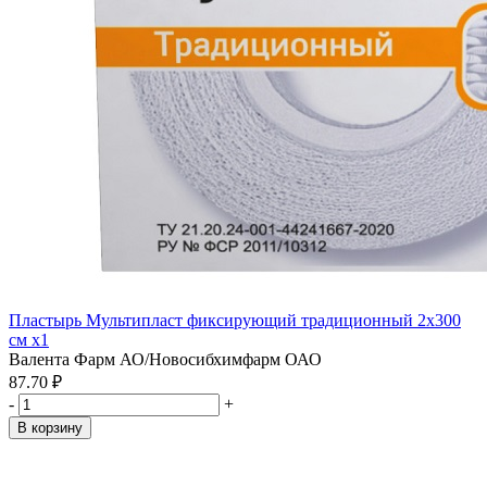
Пластырь Мультипласт фиксирующий традиционный 2х300
см x1
Валента Фарм АО/Новосибхимфарм ОАО
87.70 ₽
-
+
В корзину