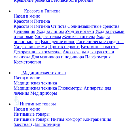
Крещение ребенка
Безопасность ребенка
Красота и Гигиена
Назад в меню
Красота и Гигиена
Красота и Гигиена
От пота
Солнцезащитные средства
Депиляция
Уход за лицом
Уход за ногами
Уход за руками
и ногтями
Уход за телом
Женская гигиена
Уход за
полостью рта
Выпадение волос
Гигиенические средства
Уход за волосами
Против перхоти
Витамины красоты
Декоративная косметика
Аксессуары для красоты и
макияжа
Для маникюра и педикюра
Парфюмерия
Косметология
Медицинская техника
Назад в меню
Медицинская техника
Медицинская техника
Глюкометры
Аппараты для
лечения
Мед.приборы
Интимные товары
Назад в меню
Интимные товары
Интимные товары
Интим-комфорт
Контрацепция
(местная)
Для потенции