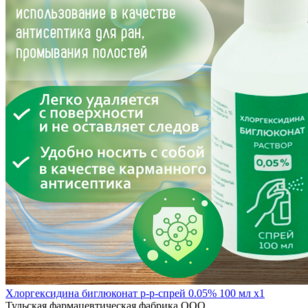
Хлоргексидина биглюконат р-р-спрей 0.05% 100 мл x1
Тульская фармацевтическая фабрика ООО