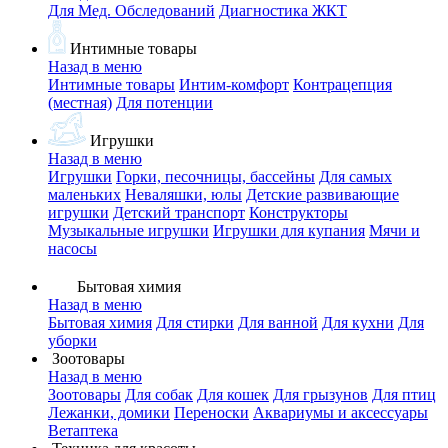
Для Мед. Обследований
Диагностика ЖКТ
Интимные товары
Назад в меню
Интимные товары
Интим-комфорт
Контрацепция
(местная)
Для потенции
Игрушки
Назад в меню
Игрушки
Горки, песочницы, бассейны
Для самых
маленьких
Неваляшки, юлы
Детские развивающие
игрушки
Детский транспорт
Конструкторы
Музыкальные игрушки
Игрушки для купания
Мячи и
насосы
Бытовая химия
Назад в меню
Бытовая химия
Для стирки
Для ванной
Для кухни
Для
уборки
Зоотовары
Назад в меню
Зоотовары
Для собак
Для кошек
Для грызунов
Для птиц
Лежанки, домики
Переноски
Аквариумы и аксессуары
Ветаптека