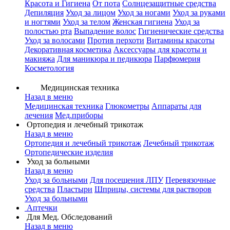
Красота и Гигиена
От пота
Солнцезащитные средства
Депиляция
Уход за лицом
Уход за ногами
Уход за руками
и ногтями
Уход за телом
Женская гигиена
Уход за
полостью рта
Выпадение волос
Гигиенические средства
Уход за волосами
Против перхоти
Витамины красоты
Декоративная косметика
Аксессуары для красоты и
макияжа
Для маникюра и педикюра
Парфюмерия
Косметология
Медицинская техника
Назад в меню
Медицинская техника
Глюкометры
Аппараты для
лечения
Мед.приборы
Ортопедия и лечебный трикотаж
Назад в меню
Ортопедия и лечебный трикотаж
Лечебный трикотаж
Ортопедические изделия
Уход за больными
Назад в меню
Уход за больными
Для посещения ЛПУ
Перевязочные
средства
Пластыри
Шприцы, системы для растворов
Уход за больными
Аптечки
Для Мед. Обследований
Назад в меню