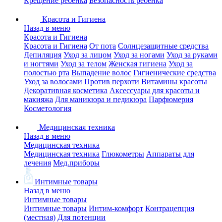
Крещение ребенка
Безопасность ребенка
Красота и Гигиена
Назад в меню
Красота и Гигиена
Красота и Гигиена
От пота
Солнцезащитные средства
Депиляция
Уход за лицом
Уход за ногами
Уход за руками
и ногтями
Уход за телом
Женская гигиена
Уход за
полостью рта
Выпадение волос
Гигиенические средства
Уход за волосами
Против перхоти
Витамины красоты
Декоративная косметика
Аксессуары для красоты и
макияжа
Для маникюра и педикюра
Парфюмерия
Косметология
Медицинская техника
Назад в меню
Медицинская техника
Медицинская техника
Глюкометры
Аппараты для
лечения
Мед.приборы
Интимные товары
Назад в меню
Интимные товары
Интимные товары
Интим-комфорт
Контрацепция
(местная)
Для потенции