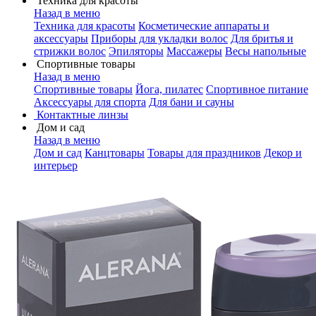
Техника для красоты
Назад в меню
Техника для красоты
Косметические аппараты и
аксессуары
Приборы для укладки волос
Для бритья и
стрижки волос
Эпиляторы
Массажеры
Весы напольные
Спортивные товары
Назад в меню
Спортивные товары
Йога, пилатес
Спортивное питание
Аксессуары для спорта
Для бани и сауны
Контактные линзы
Дом и сад
Назад в меню
Дом и сад
Канцтовары
Товары для праздников
Декор и
интерьер