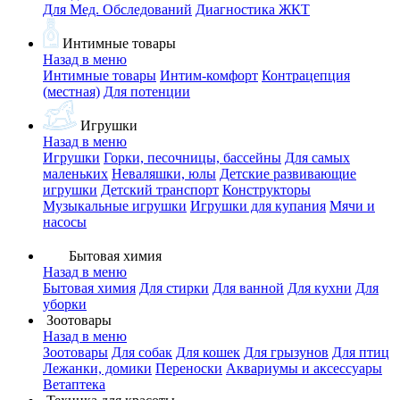
Для Мед. Обследований
Диагностика ЖКТ
Интимные товары
Назад в меню
Интимные товары
Интим-комфорт
Контрацепция
(местная)
Для потенции
Игрушки
Назад в меню
Игрушки
Горки, песочницы, бассейны
Для самых
маленьких
Неваляшки, юлы
Детские развивающие
игрушки
Детский транспорт
Конструкторы
Музыкальные игрушки
Игрушки для купания
Мячи и
насосы
Бытовая химия
Назад в меню
Бытовая химия
Для стирки
Для ванной
Для кухни
Для
уборки
Зоотовары
Назад в меню
Зоотовары
Для собак
Для кошек
Для грызунов
Для птиц
Лежанки, домики
Переноски
Аквариумы и аксессуары
Ветаптека