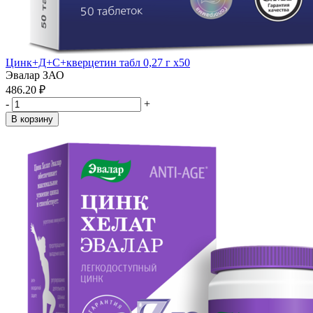
Цинк+Д+С+кверцетин табл 0,27 г x50
Эвалар ЗАО
486.20 ₽
-
+
В корзину