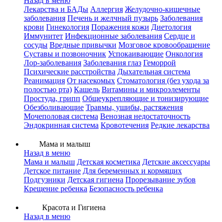
Назад в меню
Лекарства и БАДы
Аллергия
Желудочно-кишечные
заболевания
Печень и желчный пузырь
Заболевания
крови
Гинекология
Поражения кожи
Диетология
Иммунитет
Инфекционные заболевания
Сердце и
сосуды
Вредные привычки
Мозговое кровообращение
Суставы и позвоночник
Успокаивающие
Онкология
Лор-заболевания
Заболевания глаз
Геморрой
Психические расстройства
Дыхательная система
Реанимация
От насекомых
Стоматология (без ухода за
полостью рта)
Кашель
Витамины и микроэлементы
Простуда, грипп
Общеукрепляющие и тонизирующие
Обезболивающие
Травмы, ушибы, растяжения
Мочеполовая система
Венозная недостаточность
Эндокринная система
Кровотечения
Редкие лекарства
Мама и малыш
Назад в меню
Мама и малыш
Детская косметика
Детские аксессуары
Детское питание
Для беременных и кормящих
Подгузники
Детская гигиена
Прорезывание зубов
Крещение ребенка
Безопасность ребенка
Красота и Гигиена
Назад в меню