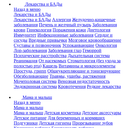
Лекарства и БАДы
Назад в меню
Лекарства и БАДы
Лекарства и БАДы
Аллергия
Желудочно-кишечные
заболевания
Печень и желчный пузырь
Заболевания
крови
Гинекология
Поражения кожи
Диетология
Иммунитет
Инфекционные заболевания
Сердце и
сосуды
Вредные привычки
Мозговое кровообращение
Суставы и позвоночник
Успокаивающие
Онкология
Лор-заболевания
Заболевания глаз
Геморрой
Психические расстройства
Дыхательная система
Реанимация
От насекомых
Стоматология (без ухода за
полостью рта)
Кашель
Витамины и микроэлементы
Простуда, грипп
Общеукрепляющие и тонизирующие
Обезболивающие
Травмы, ушибы, растяжения
Мочеполовая система
Венозная недостаточность
Эндокринная система
Кровотечения
Редкие лекарства
Мама и малыш
Назад в меню
Мама и малыш
Мама и малыш
Детская косметика
Детские аксессуары
Детское питание
Для беременных и кормящих
Подгузники
Детская гигиена
Прорезывание зубов