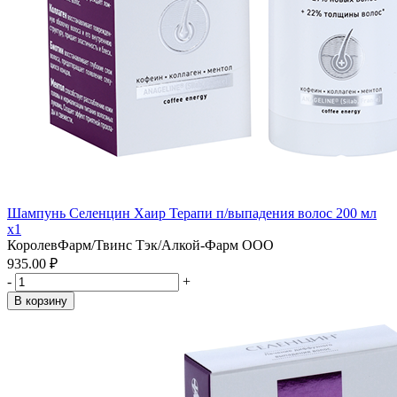
Шампунь Селенцин Хаир Терапи п/выпадения волос 200 мл
x1
КоролевФарм/Твинс Тэк/Алкой-Фарм ООО
935.00 ₽
-
+
В корзину