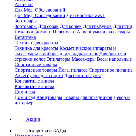
Аптечки
Для Мед. Обследований
Для Мед. Обследований
Диагностика ЖКТ
Зоотовары
Зоотовары
Для собак
Для кошек
Для грызунов
Для птиц
Лежанки, домики
Переноски
Аквариумы и аксессуары
Ветаптека
Техника для красоты
Техника для красоты
Косметические аппараты и
аксессуары
Приборы для укладки волос
Для бритья и
стрижки волос
Эпиляторы
Массажеры
Весы напольные
Спортивные товары
Спортивные товары
Йога, пилатес
Спортивное питание
Аксессуары для спорта
Для бани и сауны
Контактные линзы
Контактные линзы
Дом и сад
Дом и сад
Канцтовары
Товары для праздников
Декор и
интерьер
Акции
Лекарства и БАДы