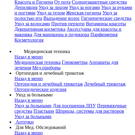
Красота и Гигиена
От пота
Солнцезащитные средства
Депиляция
Уход за лицом
Уход за ногами
Уход за руками
и ногтями
Уход за телом
Женская гигиена
Уход за
полостью рта
Выпадение волос
Гигиенические средства
Уход за волосами
Против перхоти
Витамины красоты
Декоративная косметика
Аксессуары для красоты и
макияжа
Для маникюра и педикюра
Парфюмерия
Косметология
Медицинская техника
Назад в меню
Медицинская техника
Глюкометры
Аппараты для
лечения
Мед.приборы
Ортопедия и лечебный трикотаж
Назад в меню
Ортопедия и лечебный трикотаж
Лечебный трикотаж
Ортопедические изделия
Уход за больными
Назад в меню
Уход за больными
Для посещения ЛПУ
Перевязочные
средства
Пластыри
Шприцы, системы для растворов
Уход за больными
Аптечки
Для Мед. Обследований
Назад в меню