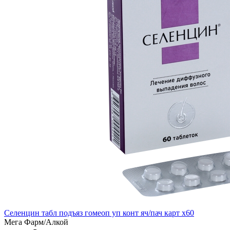
Селенцин табл подъяз гомеоп уп конт яч/пач карт x60
Мега Фарм/Алкой