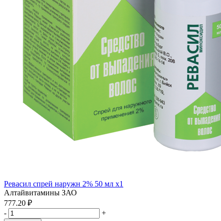
Ревасил спрей наружн 2% 50 мл x1
Алтайвитамины ЗАО
777.20 ₽
-
+