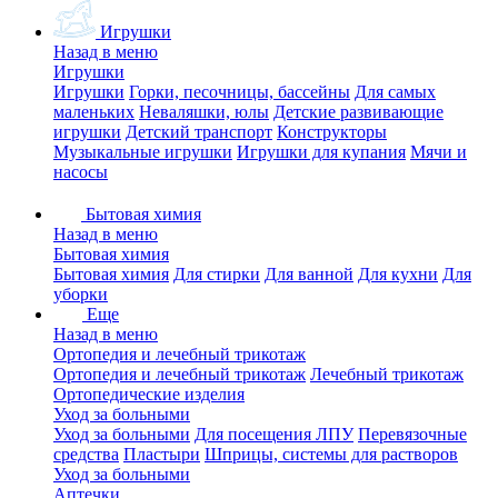
Игрушки
Назад в меню
Игрушки
Игрушки
Горки, песочницы, бассейны
Для самых
маленьких
Неваляшки, юлы
Детские развивающие
игрушки
Детский транспорт
Конструкторы
Музыкальные игрушки
Игрушки для купания
Мячи и
насосы
Бытовая химия
Назад в меню
Бытовая химия
Бытовая химия
Для стирки
Для ванной
Для кухни
Для
уборки
Еще
Назад в меню
Ортопедия и лечебный трикотаж
Ортопедия и лечебный трикотаж
Лечебный трикотаж
Ортопедические изделия
Уход за больными
Уход за больными
Для посещения ЛПУ
Перевязочные
средства
Пластыри
Шприцы, системы для растворов
Уход за больными
Аптечки