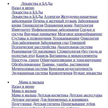
Лекарства и БАДы
Назад в меню
Лекарства и БАДы
Лекарства и БАДы
Аллергия
Желудочно-кишечные
заболевания
Печень и желчный пузырь
Заболевания
крови
Гинекология
Поражения кожи
Диетология
Иммунитет
Инфекционные заболевания
Сердце и
сосуды
Вредные привычки
Мозговое кровообращение
Суставы и позвоночник
Успокаивающие
Онкология
Лор-заболевания
Заболевания глаз
Геморрой
Психические расстройства
Дыхательная система
Реанимация
От насекомых
Стоматология (без ухода за
полостью рта)
Кашель
Витамины и микроэлементы
Простуда, грипп
Общеукрепляющие и тонизирующие
Обезболивающие
Травмы, ушибы, растяжения
Мочеполовая система
Венозная недостаточность
Эндокринная система
Кровотечения
Редкие лекарства
Мама и малыш
Назад в меню
Мама и малыш
Мама и малыш
Детская косметика
Детские аксессуары
Детское питание
Для беременных и кормящих
Подгузники
Детская гигиена
Прорезывание зубов