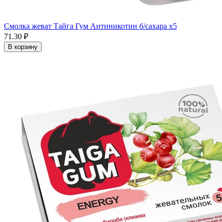
Смолка жеват Тайга Гум Антиникотин б/сахара x5
71.30 ₽
В корзину