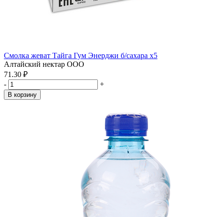
Смолка жеват Тайга Гум Энерджи б/сахара x5
Алтайский нектар ООО
71.30 ₽
-
+
В корзину