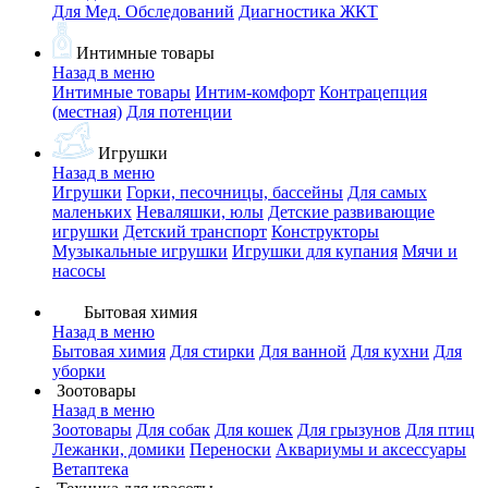
Для Мед. Обследований
Диагностика ЖКТ
Интимные товары
Назад в меню
Интимные товары
Интим-комфорт
Контрацепция
(местная)
Для потенции
Игрушки
Назад в меню
Игрушки
Горки, песочницы, бассейны
Для самых
маленьких
Неваляшки, юлы
Детские развивающие
игрушки
Детский транспорт
Конструкторы
Музыкальные игрушки
Игрушки для купания
Мячи и
насосы
Бытовая химия
Назад в меню
Бытовая химия
Для стирки
Для ванной
Для кухни
Для
уборки
Зоотовары
Назад в меню
Зоотовары
Для собак
Для кошек
Для грызунов
Для птиц
Лежанки, домики
Переноски
Аквариумы и аксессуары
Ветаптека