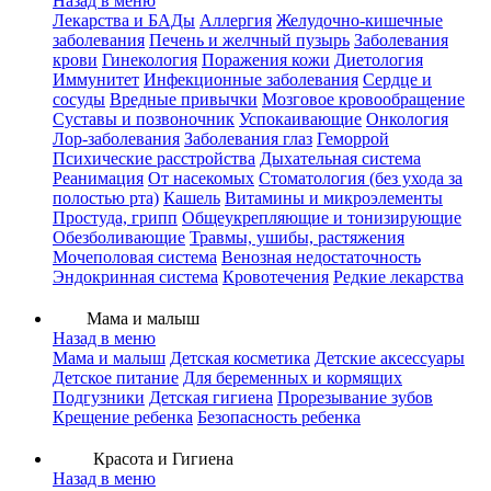
Назад в меню
Лекарства и БАДы
Аллергия
Желудочно-кишечные
заболевания
Печень и желчный пузырь
Заболевания
крови
Гинекология
Поражения кожи
Диетология
Иммунитет
Инфекционные заболевания
Сердце и
сосуды
Вредные привычки
Мозговое кровообращение
Суставы и позвоночник
Успокаивающие
Онкология
Лор-заболевания
Заболевания глаз
Геморрой
Психические расстройства
Дыхательная система
Реанимация
От насекомых
Стоматология (без ухода за
полостью рта)
Кашель
Витамины и микроэлементы
Простуда, грипп
Общеукрепляющие и тонизирующие
Обезболивающие
Травмы, ушибы, растяжения
Мочеполовая система
Венозная недостаточность
Эндокринная система
Кровотечения
Редкие лекарства
Мама и малыш
Назад в меню
Мама и малыш
Детская косметика
Детские аксессуары
Детское питание
Для беременных и кормящих
Подгузники
Детская гигиена
Прорезывание зубов
Крещение ребенка
Безопасность ребенка
Красота и Гигиена
Назад в меню