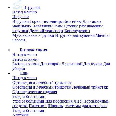
Игрушки
Назад в меню
Игрушки
Игрушки
Горки, песочницы, бассейны
Для самых
маленьких
Неваляшки, юлы
Детские развивающие
игрушки
Детский транспорт
Конструкторы
Музыкальные игрушки
Игрушки для купания
Мячи и
насосы
Бытовая химия
Назад в меню
Бытовая химия
Бытовая химия
Для стирки
Для ванной
Для кухни
Для
уборки
Еще
Назад в меню
Ортопедия и лечебный трикотаж
Ортопедия и лечебный трикотаж
Лечебный трикотаж
Ортопедические изделия
Уход за больными
Уход за больными
Для посещения ЛПУ
Перевязочные
средства
Пластыри
Шприцы, системы для растворов
Уход за больными
Аптечки