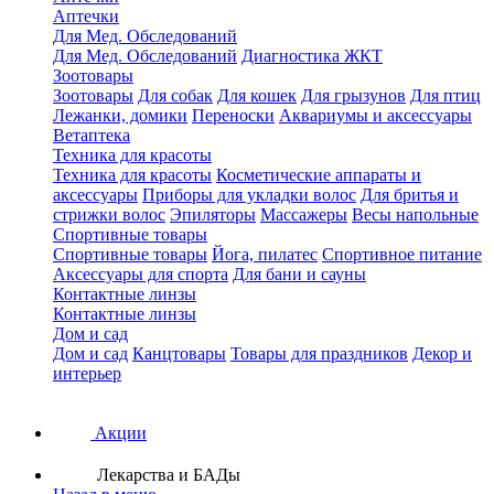
Аптечки
Для Мед. Обследований
Для Мед. Обследований
Диагностика ЖКТ
Зоотовары
Зоотовары
Для собак
Для кошек
Для грызунов
Для птиц
Лежанки, домики
Переноски
Аквариумы и аксессуары
Ветаптека
Техника для красоты
Техника для красоты
Косметические аппараты и
аксессуары
Приборы для укладки волос
Для бритья и
стрижки волос
Эпиляторы
Массажеры
Весы напольные
Спортивные товары
Спортивные товары
Йога, пилатес
Спортивное питание
Аксессуары для спорта
Для бани и сауны
Контактные линзы
Контактные линзы
Дом и сад
Дом и сад
Канцтовары
Товары для праздников
Декор и
интерьер
Акции
Лекарства и БАДы