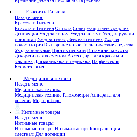
Крещение ребенка
Безопасность ребенка
Красота и Гигиена
Назад в меню
Красота и Гигиена
Красота и Гигиена
От пота
Солнцезащитные средства
Депиляция
Уход за лицом
Уход за ногами
Уход за руками
и ногтями
Уход за телом
Женская гигиена
Уход за
полостью рта
Выпадение волос
Гигиенические средства
Уход за волосами
Против перхоти
Витамины красоты
Декоративная косметика
Аксессуары для красоты и
макияжа
Для маникюра и педикюра
Парфюмерия
Косметология
Медицинская техника
Назад в меню
Медицинская техника
Медицинская техника
Глюкометры
Аппараты для
лечения
Мед.приборы
Интимные товары
Назад в меню
Интимные товары
Интимные товары
Интим-комфорт
Контрацепция
(местная)
Для потенции