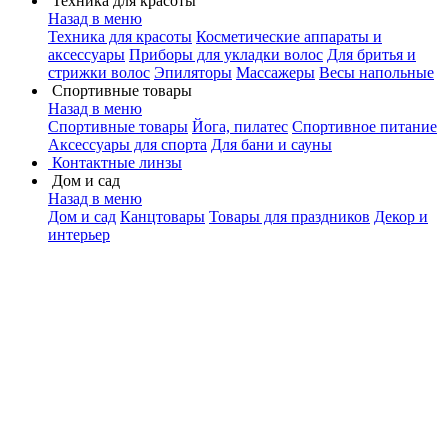
Техника для красоты
Назад в меню
Техника для красоты
Косметические аппараты и
аксессуары
Приборы для укладки волос
Для бритья и
стрижки волос
Эпиляторы
Массажеры
Весы напольные
Спортивные товары
Назад в меню
Спортивные товары
Йога, пилатес
Спортивное питание
Аксессуары для спорта
Для бани и сауны
Контактные линзы
Дом и сад
Назад в меню
Дом и сад
Канцтовары
Товары для праздников
Декор и
интерьер