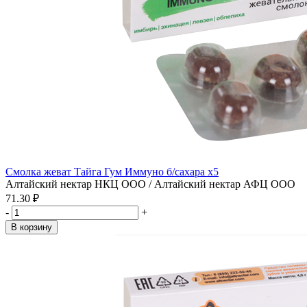
Смолка жеват Тайга Гум Иммуно б/сахара x5
Алтайский нектар НКЦ ООО / Алтайский нектар АФЦ ООО
71.30 ₽
-
+
В корзину