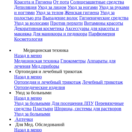
Красота и Гигиена
От пота
Солнцезащитные средства
Депиляция
Уход за лицом
Уход за ногами
Уход за руками
и ногтями
Уход за телом
Женская гигиена
Уход за
полостью рта
Выпадение волос
Гигиенические средства
Уход за волосами
Против перхоти
Витамины красоты
Декоративная косметика
Аксессуары для красоты и
макияжа
Для маникюра и педикюра
Парфюмерия
Косметология
Медицинская техника
Назад в меню
Медицинская техника
Глюкометры
Аппараты для
лечения
Мед.приборы
Ортопедия и лечебный трикотаж
Назад в меню
Ортопедия и лечебный трикотаж
Лечебный трикотаж
Ортопедические изделия
Уход за больными
Назад в меню
Уход за больными
Для посещения ЛПУ
Перевязочные
средства
Пластыри
Шприцы, системы для растворов
Уход за больными
Аптечки
Для Мед. Обследований
Назад в меню