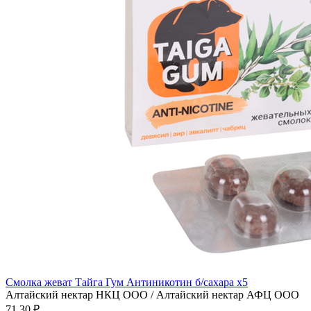
Смолка жеват Тайга Гум Антиникотин б/сахара x5
Алтайский нектар НКЦ ООО / Алтайский нектар АФЦ ООО
71.30 ₽