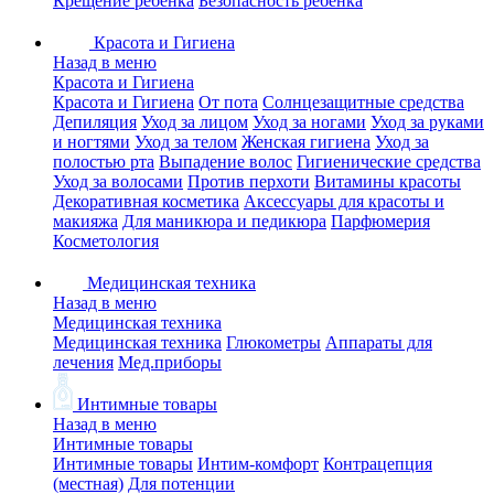
Крещение ребенка
Безопасность ребенка
Красота и Гигиена
Назад в меню
Красота и Гигиена
Красота и Гигиена
От пота
Солнцезащитные средства
Депиляция
Уход за лицом
Уход за ногами
Уход за руками
и ногтями
Уход за телом
Женская гигиена
Уход за
полостью рта
Выпадение волос
Гигиенические средства
Уход за волосами
Против перхоти
Витамины красоты
Декоративная косметика
Аксессуары для красоты и
макияжа
Для маникюра и педикюра
Парфюмерия
Косметология
Медицинская техника
Назад в меню
Медицинская техника
Медицинская техника
Глюкометры
Аппараты для
лечения
Мед.приборы
Интимные товары
Назад в меню
Интимные товары
Интимные товары
Интим-комфорт
Контрацепция
(местная)
Для потенции