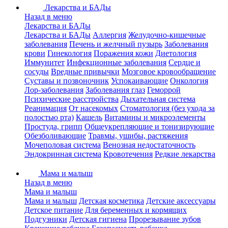
Лекарства и БАДы
Назад в меню
Лекарства и БАДы
Лекарства и БАДы
Аллергия
Желудочно-кишечные
заболевания
Печень и желчный пузырь
Заболевания
крови
Гинекология
Поражения кожи
Диетология
Иммунитет
Инфекционные заболевания
Сердце и
сосуды
Вредные привычки
Мозговое кровообращение
Суставы и позвоночник
Успокаивающие
Онкология
Лор-заболевания
Заболевания глаз
Геморрой
Психические расстройства
Дыхательная система
Реанимация
От насекомых
Стоматология (без ухода за
полостью рта)
Кашель
Витамины и микроэлементы
Простуда, грипп
Общеукрепляющие и тонизирующие
Обезболивающие
Травмы, ушибы, растяжения
Мочеполовая система
Венозная недостаточность
Эндокринная система
Кровотечения
Редкие лекарства
Мама и малыш
Назад в меню
Мама и малыш
Мама и малыш
Детская косметика
Детские аксессуары
Детское питание
Для беременных и кормящих
Подгузники
Детская гигиена
Прорезывание зубов