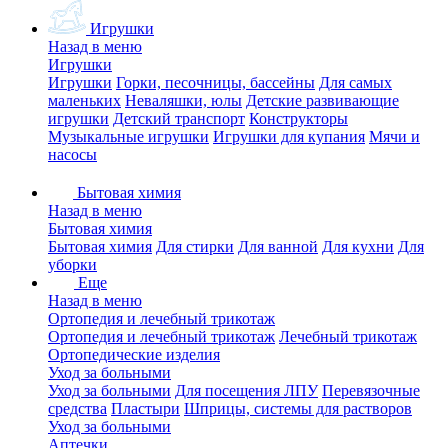
Игрушки
Назад в меню
Игрушки
Игрушки
Горки, песочницы, бассейны
Для самых
маленьких
Неваляшки, юлы
Детские развивающие
игрушки
Детский транспорт
Конструкторы
Музыкальные игрушки
Игрушки для купания
Мячи и
насосы
Бытовая химия
Назад в меню
Бытовая химия
Бытовая химия
Для стирки
Для ванной
Для кухни
Для
уборки
Еще
Назад в меню
Ортопедия и лечебный трикотаж
Ортопедия и лечебный трикотаж
Лечебный трикотаж
Ортопедические изделия
Уход за больными
Уход за больными
Для посещения ЛПУ
Перевязочные
средства
Пластыри
Шприцы, системы для растворов
Уход за больными
Аптечки