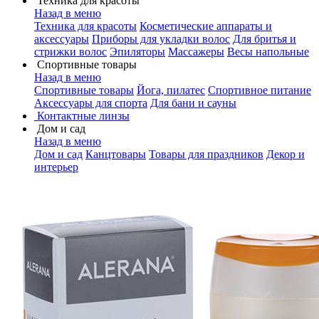
Техника для красоты
Назад в меню
Техника для красоты
Косметические аппараты и
аксессуары
Приборы для укладки волос
Для бритья и
стрижки волос
Эпиляторы
Массажеры
Весы напольные
Спортивные товары
Назад в меню
Спортивные товары
Йога, пилатес
Спортивное питание
Аксессуары для спорта
Для бани и сауны
Контактные линзы
Дом и сад
Назад в меню
Дом и сад
Канцтовары
Товары для праздников
Декор и
интерьер