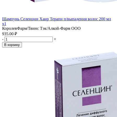
Шампунь Селенцин Хаир Терапи п/выпадения волос 200 мл
x1
КоролевФарм/Твинс Тэк/Алкой-Фарм ООО
935.00 ₽
-
+
В корзину