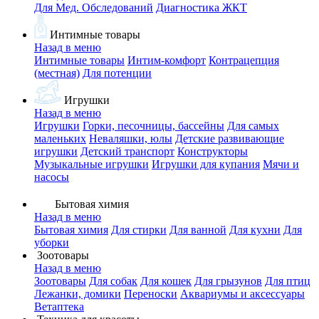
Для Мед. Обследований
Диагностика ЖКТ
Интимные товары
Назад в меню
Интимные товары
Интим-комфорт
Контрацепция
(местная)
Для потенции
Игрушки
Назад в меню
Игрушки
Горки, песочницы, бассейны
Для самых
маленьких
Неваляшки, юлы
Детские развивающие
игрушки
Детский транспорт
Конструкторы
Музыкальные игрушки
Игрушки для купания
Мячи и
насосы
Бытовая химия
Назад в меню
Бытовая химия
Для стирки
Для ванной
Для кухни
Для
уборки
Зоотовары
Назад в меню
Зоотовары
Для собак
Для кошек
Для грызунов
Для птиц
Лежанки, домики
Переноски
Аквариумы и аксессуары
Ветаптека