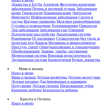
Назад в меню
Лекарства и БАДы
Аллергия
Желудочно-кишечные
заболевания
Печень и желчный пузырь
Заболевания
крови
Гинекология
Поражения кожи
Диетология
Иммунитет
Инфекционные заболевания
Сердце и
сосуды
Вредные привычки
Мозговое кровообращение
Суставы и позвоночник
Успокаивающие
Онкология
Лор-заболевания
Заболевания глаз
Геморрой
Психические расстройства
Дыхательная система
Реанимация
От насекомых
Стоматология (без ухода за
полостью рта)
Кашель
Витамины и микроэлементы
Простуда, грипп
Общеукрепляющие и тонизирующие
Обезболивающие
Травмы, ушибы, растяжения
Мочеполовая система
Венозная недостаточность
Эндокринная система
Кровотечения
Редкие лекарства
Мама и малыш
Назад в меню
Мама и малыш
Детская косметика
Детские аксессуары
Детское питание
Для беременных и кормящих
Подгузники
Детская гигиена
Прорезывание зубов
Крещение ребенка
Безопасность ребенка
Красота и Гигиена
Назад в меню