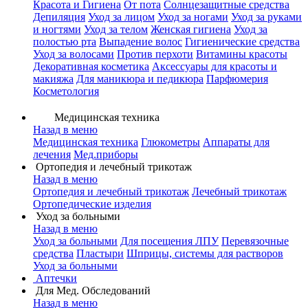
Красота и Гигиена
От пота
Солнцезащитные средства
Депиляция
Уход за лицом
Уход за ногами
Уход за руками
и ногтями
Уход за телом
Женская гигиена
Уход за
полостью рта
Выпадение волос
Гигиенические средства
Уход за волосами
Против перхоти
Витамины красоты
Декоративная косметика
Аксессуары для красоты и
макияжа
Для маникюра и педикюра
Парфюмерия
Косметология
Медицинская техника
Назад в меню
Медицинская техника
Глюкометры
Аппараты для
лечения
Мед.приборы
Ортопедия и лечебный трикотаж
Назад в меню
Ортопедия и лечебный трикотаж
Лечебный трикотаж
Ортопедические изделия
Уход за больными
Назад в меню
Уход за больными
Для посещения ЛПУ
Перевязочные
средства
Пластыри
Шприцы, системы для растворов
Уход за больными
Аптечки
Для Мед. Обследований
Назад в меню