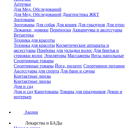
Аптечки
Для Мед. Обследований
Для Мед. Обследований
Диагностика ЖКТ
Зоотовары
Зоотовары
Для собак
Для кошек
Для грызунов
Для птиц
Лежанки, домики
Переноски
Аквариумы и аксессуары
Ветаптека
Техника для красоты
Техника для красоты
Косметические аппараты и
аксессуары
Приборы для укладки волос
Для бритья и
стрижки волос
Эпиляторы
Массажеры
Весы напольные
Спортивные товары
Спортивные товары
Йога, пилатес
Спортивное питание
Аксессуары для спорта
Для бани и сауны
Контактные линзы
Контактные линзы
Дом и сад
Дом и сад
Канцтовары
Товары для праздников
Декор и
интерьер
Акции
Лекарства и БАДы