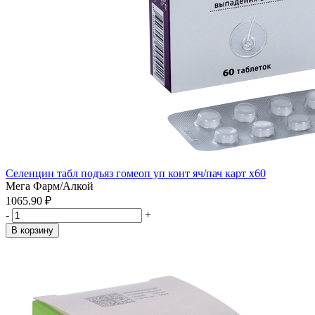
Селенцин табл подъяз гомеоп уп конт яч/пач карт x60
Мега Фарм/Алкой
1065.90 ₽
-
+
В корзину