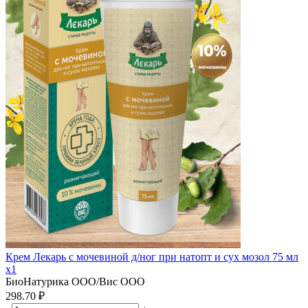
Крем Лекарь с мочевиной д/ног при натопт и сух мозол 75 мл
x1
БиоНатурика ООО/Вис ООО
298.70 ₽