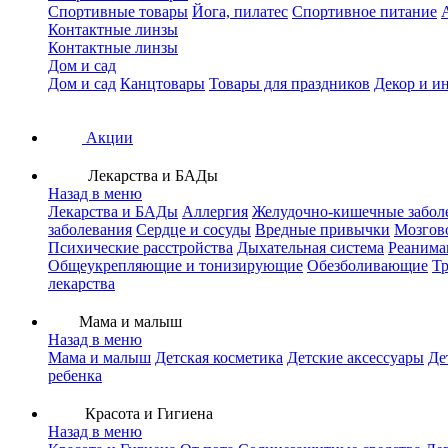
Спортивные товары
Йога, пилатес
Спортивное питание
Контактные линзы
Контактные линзы
Дом и сад
Дом и сад
Канцтовары
Товары для праздников
Декор и и
Акции
Лекарства и БАДы
Назад в меню
Лекарства и БАДы
Аллергия
Желудочно-кишечные забол
заболевания
Сердце и сосуды
Вредные привычки
Мозгов
Психические расстройства
Дыхательная система
Реанима
Общеукрепляющие и тонизирующие
Обезболивающие
Тр
лекарства
Мама и малыш
Назад в меню
Мама и малыш
Детская косметика
Детские аксессуары
Де
ребенка
Красота и Гигиена
Назад в меню