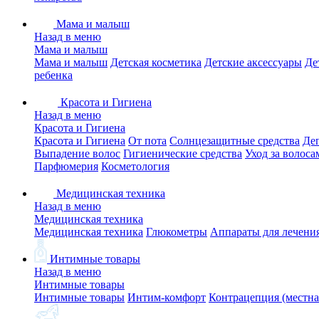
Мама и малыш
Назад в меню
Мама и малыш
Мама и малыш
Детская косметика
Детские аксессуары
Де
ребенка
Красота и Гигиена
Назад в меню
Красота и Гигиена
Красота и Гигиена
От пота
Солнцезащитные средства
Де
Выпадение волос
Гигиенические средства
Уход за волоса
Парфюмерия
Косметология
Медицинская техника
Назад в меню
Медицинская техника
Медицинская техника
Глюкометры
Аппараты для лечени
Интимные товары
Назад в меню
Интимные товары
Интимные товары
Интим-комфорт
Контрацепция (местна