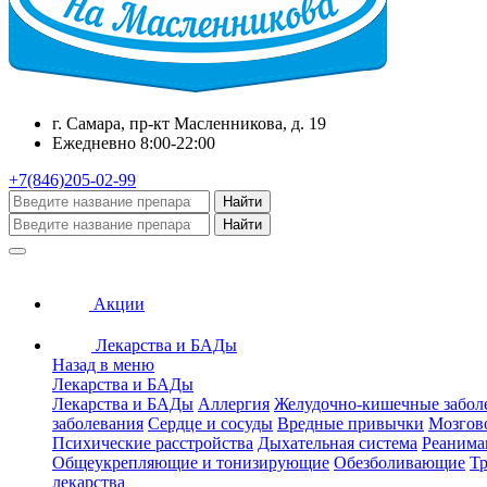
г. Самара, пр-кт Масленникова, д. 19
Ежедневно 8:00-22:00
+7(846)205-02-99
Найти
Найти
Акции
Лекарства и БАДы
Назад в меню
Лекарства и БАДы
Лекарства и БАДы
Аллергия
Желудочно-кишечные забол
заболевания
Сердце и сосуды
Вредные привычки
Мозгов
Психические расстройства
Дыхательная система
Реанима
Общеукрепляющие и тонизирующие
Обезболивающие
Тр
лекарства