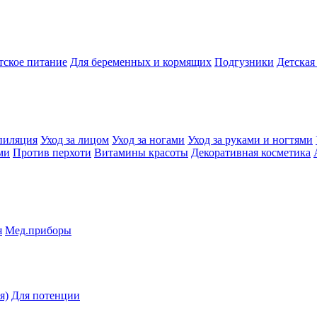
тское питание
Для беременных и кормящих
Подгузники
Детская
пиляция
Уход за лицом
Уход за ногами
Уход за руками и ногтями
ми
Против перхоти
Витамины красоты
Декоративная косметика
я
Мед.приборы
я)
Для потенции