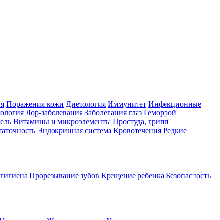
ия
Поражения кожи
Диетология
Иммунитет
Инфекционные
ология
Лор-заболевания
Заболевания глаз
Геморрой
ель
Витамины и микроэлементы
Простуда, грипп
таточность
Эндокринная система
Кровотечения
Редкие
 гигиена
Прорезывание зубов
Крещение ребенка
Безопасность