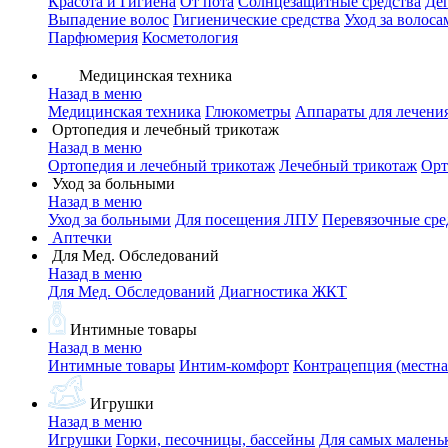
Красота и Гигиена
От пота
Солнцезащитные средства
Де
Выпадение волос
Гигиенические средства
Уход за волоса
Парфюмерия
Косметология
Медицинская техника
Назад в меню
Медицинская техника
Глюкометры
Аппараты для лечени
Ортопедия и лечебный трикотаж
Назад в меню
Ортопедия и лечебный трикотаж
Лечебный трикотаж
Орт
Уход за больными
Назад в меню
Уход за больными
Для посещения ЛПУ
Перевязочные сре
Аптечки
Для Мед. Обследований
Назад в меню
Для Мед. Обследований
Диагностика ЖКТ
Интимные товары
Назад в меню
Интимные товары
Интим-комфорт
Контрацепция (местна
Игрушки
Назад в меню
Игрушки
Горки, песочницы, бассейны
Для самых малень