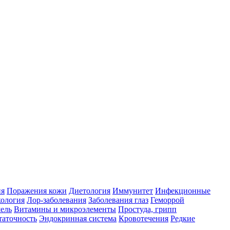
ия
Поражения кожи
Диетология
Иммунитет
Инфекционные
ология
Лор-заболевания
Заболевания глаз
Геморрой
ель
Витамины и микроэлементы
Простуда, грипп
таточность
Эндокринная система
Кровотечения
Редкие