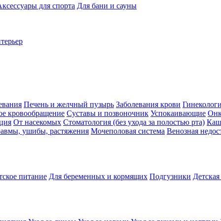
Аксессуары для спорта
Для бани и сауны
нтерьер
евания
Печень и желчный пузырь
Заболевания крови
Гинеколог
ое кровообращение
Суставы и позвоночник
Успокаивающие
Онк
ция
От насекомых
Стоматология (без ухода за полостью рта)
Каш
авмы, ушибы, растяжения
Мочеполовая система
Венозная недос
тское питание
Для беременных и кормящих
Подгузники
Детская