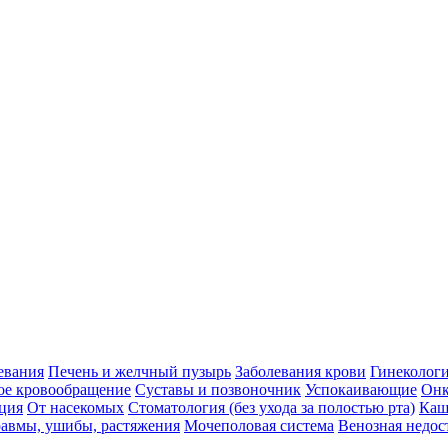
евания
Печень и желчный пузырь
Заболевания крови
Гинеколог
ое кровообращение
Суставы и позвоночник
Успокаивающие
Онк
ция
От насекомых
Стоматология (без ухода за полостью рта)
Каш
авмы, ушибы, растяжения
Мочеполовая система
Венозная недос