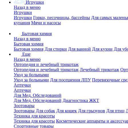
Игрушки
Назад в меню
Игрушки
Игрушки
Горки, песочницы, бассейны
Для самых малень
купания
Мячи и насосы
Бытовая химия
Назад в меню
Бытовая химия
Бытовая химия
Для стирки
Для ванной
Для кухни
Для уб
Еще
Назад в меню
Ортопедия и лечебный трикотаж
Ортопедия и лечебный трикотаж
Лечебный трикотаж
Орт
Уход за больными
Уход за больными
Для посещения ЛПУ
Перевязочные сре
Аптечки
Аптечки
Для Мед. Обследований
Для Мед. Обследований
Диагностика ЖКТ
Зоотовары
Зоотовары
Для собак
Для кошек
Для грызунов
Для птиц
Техника для красоты
Техника для красоты
Косметические аппараты и аксессуа
Спортивные товары