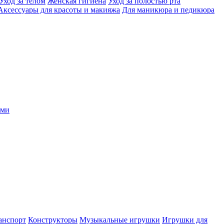
Уход за телом
Женская гигиена
Уход за полостью рта
Аксессуары для красоты и макияжа
Для маникюра и педикюра
ыми
анспорт
Конструкторы
Музыкальные игрушки
Игрушки для