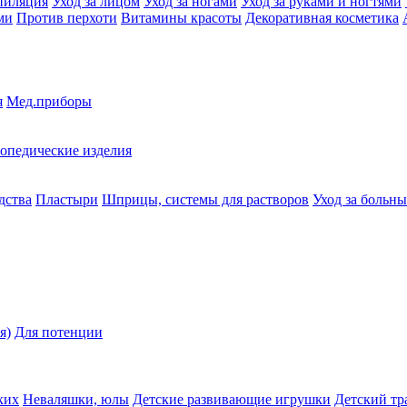
пиляция
Уход за лицом
Уход за ногами
Уход за руками и ногтями
ми
Против перхоти
Витамины красоты
Декоративная косметика
я
Мед.приборы
опедические изделия
дства
Пластыри
Шприцы, системы для растворов
Уход за больн
я)
Для потенции
ких
Неваляшки, юлы
Детские развивающие игрушки
Детский тр