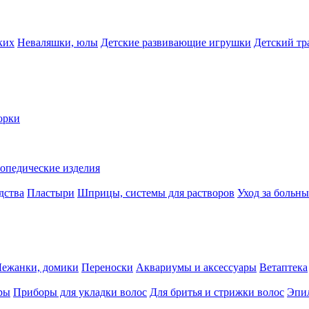
ких
Неваляшки, юлы
Детские развивающие игрушки
Детский тр
орки
опедические изделия
дства
Пластыри
Шприцы, системы для растворов
Уход за больн
Лежанки, домики
Переноски
Аквариумы и аксессуары
Ветаптека
ры
Приборы для укладки волос
Для бритья и стрижки волос
Эпи