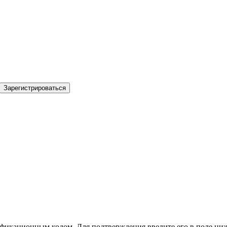
Зарегистрироваться
фикационным кодом. Для подтверждения введите его в поле ниж