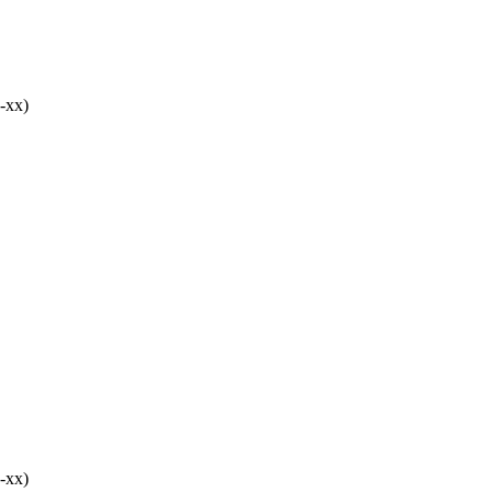
-хх)
-хх)