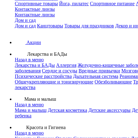
Спортивные товары
Йога, пилатес
Спортивное питание
Контактные линзы
Контактные линзы
Дом и сад
Дом и сад
Канцтовары
Товары для праздников
Декор и и
Акции
Лекарства и БАДы
Назад в меню
Лекарства и БАДы
Аллергия
Желудочно-кишечные забол
заболевания
Сердце и сосуды
Вредные привычки
Мозгов
Психические расстройства
Дыхательная система
Реанима
Общеукрепляющие и тонизирующие
Обезболивающие
Тр
лекарства
Мама и малыш
Назад в меню
Мама и малыш
Детская косметика
Детские аксессуары
Де
ребенка
Красота и Гигиена
Назад в меню