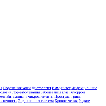
ия
Поражения кожи
Диетология
Иммунитет
Инфекционные
ология
Лор-заболевания
Заболевания глаз
Геморрой
ель
Витамины и микроэлементы
Простуда, грипп
таточность
Эндокринная система
Кровотечения
Редкие