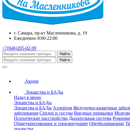
г. Самара, пр-кт Масленникова, д. 19
Ежедневно 8:00-22:00
+7(846)205-02-99
Найти
Найти
Акции
Лекарства и БАДы
Назад в меню
Лекарства и БАДы
Лекарства и БАДы
Аллергия
Желудочно-кишечные забол
заболевания
Сердце и сосуды
Вредные привычки
Мозгов
Психические расстройства
Дыхательная система
Реанима
Общеукрепляющие и тонизирующие
Обезболивающие
Тр
лекарства