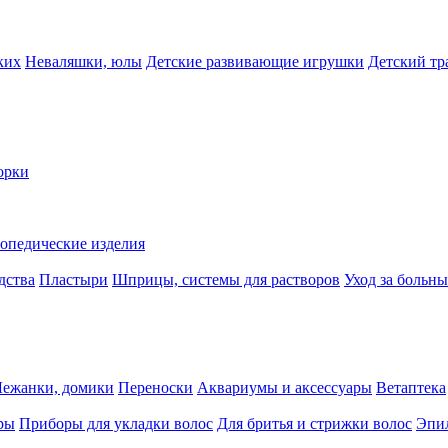
ких
Неваляшки, юлы
Детские развивающие игрушки
Детский тр
орки
опедические изделия
дства
Пластыри
Шприцы, системы для растворов
Уход за больн
Лежанки, домики
Переноски
Аквариумы и аксессуары
Ветаптека
ры
Приборы для укладки волос
Для бритья и стрижки волос
Эпи