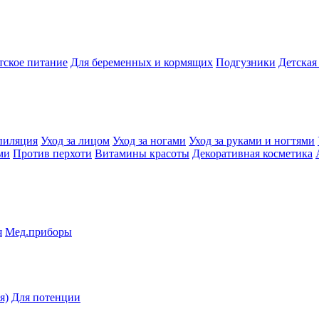
тское питание
Для беременных и кормящих
Подгузники
Детская
пиляция
Уход за лицом
Уход за ногами
Уход за руками и ногтями
ми
Против перхоти
Витамины красоты
Декоративная косметика
я
Мед.приборы
я)
Для потенции