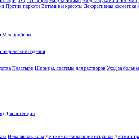
пиляция
Уход за лицом
Уход за ногами
Уход за руками и ногтями
ми
Против перхоти
Витамины красоты
Декоративная косметика
я
Мед.приборы
опедические изделия
дства
Пластыри
Шприцы, системы для растворов
Уход за больн
я)
Для потенции
ких
Неваляшки, юлы
Детские развивающие игрушки
Детский тр