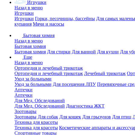
Игрушки
Назад в меню
Игрушки
Игрушки
Горки, песочницы, бассейны
Для самых малень
купания
Мячи и насосы
Бытовая химия
Назад в меню
Бытовая химия
Бытовая химия
Для стирки
Для ванной
Для кухни
Для уб
Еще
Назад в меню
Ортопедия и лечебный трикотаж
Ортопедия и лечебный трикотаж
Лечебный трикотаж
Орт
Уход за больными
Уход за больными
Для посещения ЛПУ
Перевязочные сре
Аптечки
Аптечки
Для Мед. Обследований
Для Мед. Обследований
Диагностика ЖКТ
Зоотовары
Зоотовары
Для собак
Для кошек
Для грызунов
Для птиц
Техника для красоты
Техника для красоты
Косметические аппараты и аксессуа
Спортивные товары