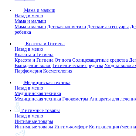
Мама и малыш
Назад в меню
Мама и малыш
Мама и малыш
Детская косметика
Детские аксессуары
Де
ребенка
Красота и Гигиена
Назад в меню
Красота и Гигиена
Красота и Гигиена
От пота
Солнцезащитные средства
Де
Выпадение волос
Гигиенические средства
Уход за волоса
Парфюмерия
Косметология
Медицинская техника
Назад в меню
Медицинская техника
Медицинская техника
Глюкометры
Аппараты для лечени
Интимные товары
Назад в меню
Интимные товары
Интимные товары
Интим-комфорт
Контрацепция (местна