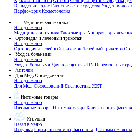
Красота и Гигиена
От пота
Солнцезащитные средства
Де
Выпадение волос
Гигиенические средства
Уход за волоса
Парфюмерия
Косметология
Медицинская техника
Назад в меню
Медицинская техника
Глюкометры
Аппараты для лечени
Ортопедия и лечебный трикотаж
Назад в меню
Ортопедия и лечебный трикотаж
Лечебный трикотаж
Орт
Уход за больными
Назад в меню
Уход за больными
Для посещения ЛПУ
Перевязочные сре
Аптечки
Для Мед. Обследований
Назад в меню
Для Мед. Обследований
Диагностика ЖКТ
Интимные товары
Назад в меню
Интимные товары
Интим-комфорт
Контрацепция (местна
Игрушки
Назад в меню
Игрушки
Горки, песочницы, бассейны
Для самых малень