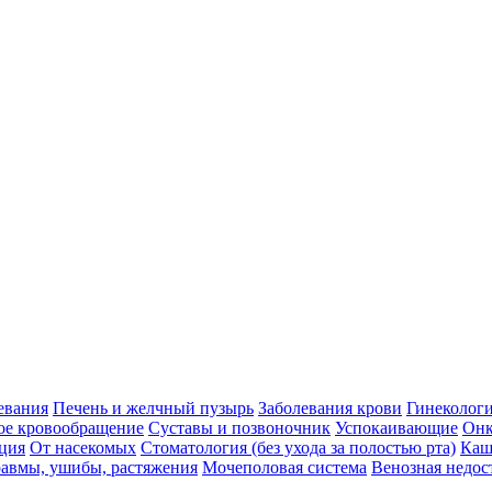
евания
Печень и желчный пузырь
Заболевания крови
Гинеколог
ое кровообращение
Суставы и позвоночник
Успокаивающие
Онк
ция
От насекомых
Стоматология (без ухода за полостью рта)
Каш
авмы, ушибы, растяжения
Мочеполовая система
Венозная недос