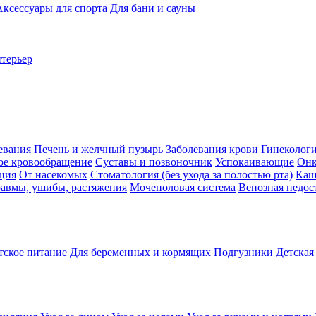
Аксессуары для спорта
Для бани и сауны
нтерьер
евания
Печень и желчный пузырь
Заболевания крови
Гинеколог
ое кровообращение
Суставы и позвоночник
Успокаивающие
Онк
ция
От насекомых
Стоматология (без ухода за полостью рта)
Каш
авмы, ушибы, растяжения
Мочеполовая система
Венозная недос
тское питание
Для беременных и кормящих
Подгузники
Детская