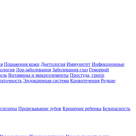
ия
Поражения кожи
Диетология
Иммунитет
Инфекционные
ология
Лор-заболевания
Заболевания глаз
Геморрой
ель
Витамины и микроэлементы
Простуда, грипп
таточность
Эндокринная система
Кровотечения
Редкие
 гигиена
Прорезывание зубов
Крещение ребенка
Безопасность