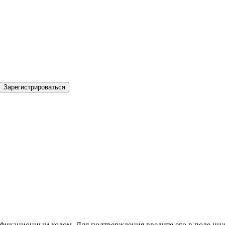
Зарегистрироваться
фикационным кодом. Для подтверждения введите его в поле ниж