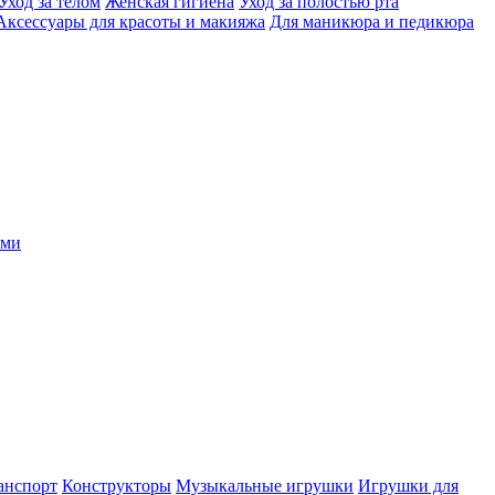
Уход за телом
Женская гигиена
Уход за полостью рта
Аксессуары для красоты и макияжа
Для маникюра и педикюра
ыми
анспорт
Конструкторы
Музыкальные игрушки
Игрушки для