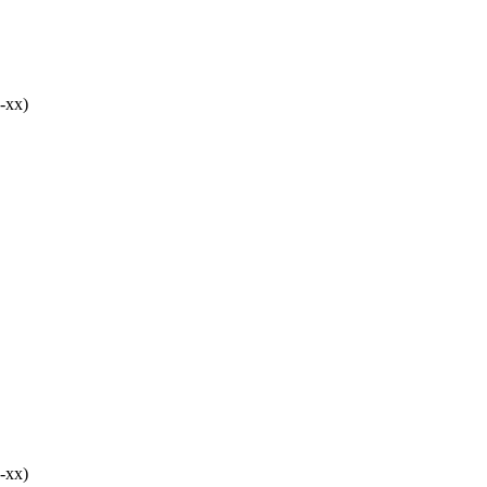
-хх)
-хх)