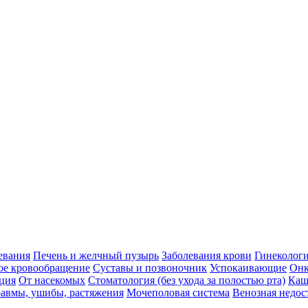
евания
Печень и желчный пузырь
Заболевания крови
Гинеколог
ое кровообращение
Суставы и позвоночник
Успокаивающие
Онк
ция
От насекомых
Стоматология (без ухода за полостью рта)
Каш
авмы, ушибы, растяжения
Мочеполовая система
Венозная недос