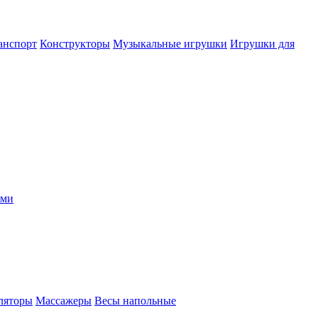
анспорт
Конструкторы
Музыкальные игрушки
Игрушки для
ыми
ляторы
Массажеры
Весы напольные