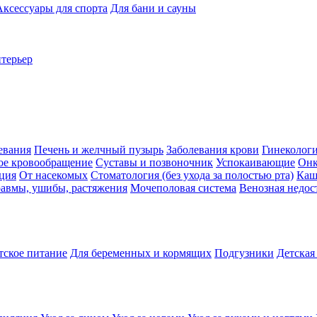
Аксессуары для спорта
Для бани и сауны
нтерьер
евания
Печень и желчный пузырь
Заболевания крови
Гинеколог
ое кровообращение
Суставы и позвоночник
Успокаивающие
Онк
ция
От насекомых
Стоматология (без ухода за полостью рта)
Каш
авмы, ушибы, растяжения
Мочеполовая система
Венозная недос
тское питание
Для беременных и кормящих
Подгузники
Детская