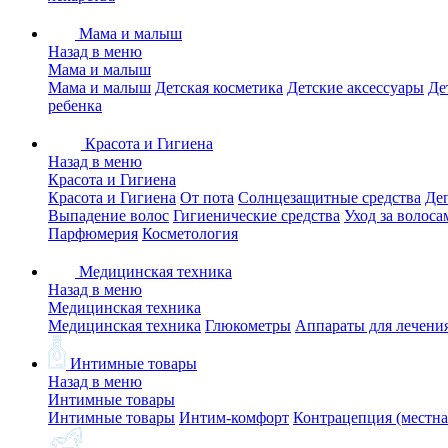
Мама и малыш
Назад в меню
Мама и малыш
Мама и малыш
Детская косметика
Детские аксессуары
Де
ребенка
Красота и Гигиена
Назад в меню
Красота и Гигиена
Красота и Гигиена
От пота
Солнцезащитные средства
Де
Выпадение волос
Гигиенические средства
Уход за волоса
Парфюмерия
Косметология
Медицинская техника
Назад в меню
Медицинская техника
Медицинская техника
Глюкометры
Аппараты для лечени
Интимные товары
Назад в меню
Интимные товары
Интимные товары
Интим-комфорт
Контрацепция (местна