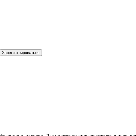
Зарегистрироваться
фикационным кодом. Для подтверждения введите его в поле ниж