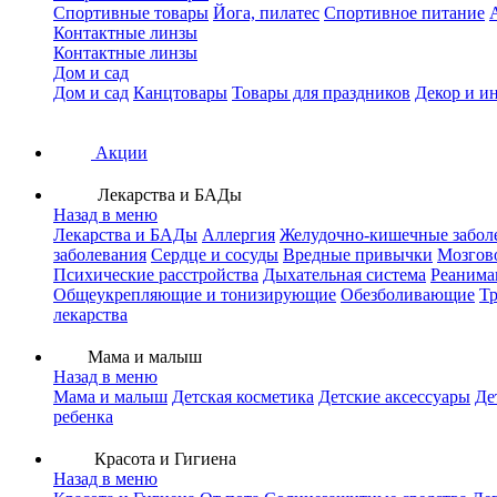
Спортивные товары
Йога, пилатес
Спортивное питание
Контактные линзы
Контактные линзы
Дом и сад
Дом и сад
Канцтовары
Товары для праздников
Декор и и
Акции
Лекарства и БАДы
Назад в меню
Лекарства и БАДы
Аллергия
Желудочно-кишечные забол
заболевания
Сердце и сосуды
Вредные привычки
Мозгов
Психические расстройства
Дыхательная система
Реанима
Общеукрепляющие и тонизирующие
Обезболивающие
Тр
лекарства
Мама и малыш
Назад в меню
Мама и малыш
Детская косметика
Детские аксессуары
Де
ребенка
Красота и Гигиена
Назад в меню