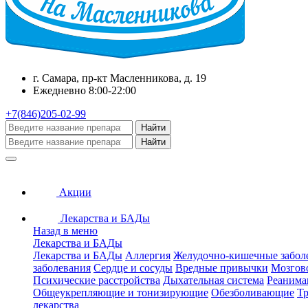
г. Самара, пр-кт Масленникова, д. 19
Ежедневно 8:00-22:00
+7(846)205-02-99
Найти
Найти
Акции
Лекарства и БАДы
Назад в меню
Лекарства и БАДы
Лекарства и БАДы
Аллергия
Желудочно-кишечные забол
заболевания
Сердце и сосуды
Вредные привычки
Мозгов
Психические расстройства
Дыхательная система
Реанима
Общеукрепляющие и тонизирующие
Обезболивающие
Тр
лекарства