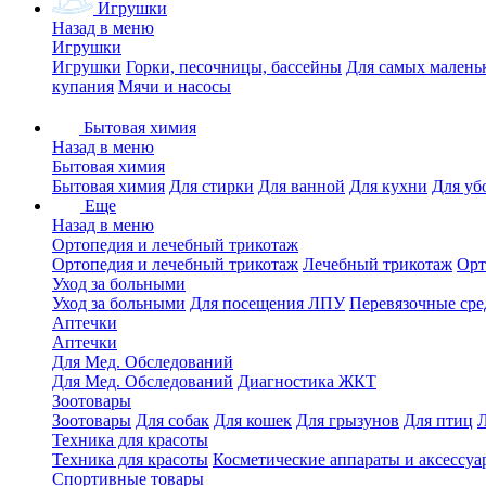
Игрушки
Назад в меню
Игрушки
Игрушки
Горки, песочницы, бассейны
Для самых малень
купания
Мячи и насосы
Бытовая химия
Назад в меню
Бытовая химия
Бытовая химия
Для стирки
Для ванной
Для кухни
Для уб
Еще
Назад в меню
Ортопедия и лечебный трикотаж
Ортопедия и лечебный трикотаж
Лечебный трикотаж
Орт
Уход за больными
Уход за больными
Для посещения ЛПУ
Перевязочные сре
Аптечки
Аптечки
Для Мед. Обследований
Для Мед. Обследований
Диагностика ЖКТ
Зоотовары
Зоотовары
Для собак
Для кошек
Для грызунов
Для птиц
Техника для красоты
Техника для красоты
Косметические аппараты и аксессуа
Спортивные товары