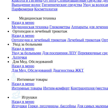
Красота и Гигиена
От пота
Солнцезащитные средства
Де
Выпадение волос
Гигиенические средства
Уход за волоса
Парфюмерия
Косметология
Медицинская техника
Назад в меню
Медицинская техника
Глюкометры
Аппараты для лечени
Ортопедия и лечебный трикотаж
Назад в меню
Ортопедия и лечебный трикотаж
Лечебный трикотаж
Орт
Уход за больными
Назад в меню
Уход за больными
Для посещения ЛПУ
Перевязочные сре
Аптечки
Для Мед. Обследований
Назад в меню
Для Мед. Обследований
Диагностика ЖКТ
Интимные товары
Назад в меню
Интимные товары
Интим-комфорт
Контрацепция (местна
Игрушки
Назад в меню
Игрушки
Горки, песочницы, бассейны
Для самых малень