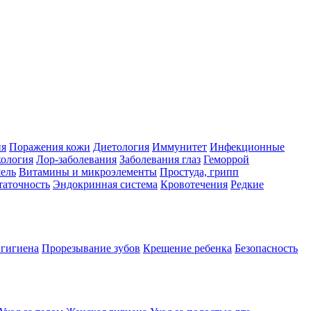
ия
Поражения кожи
Диетология
Иммунитет
Инфекционные
ология
Лор-заболевания
Заболевания глаз
Геморрой
ель
Витамины и микроэлементы
Простуда, грипп
таточность
Эндокринная система
Кровотечения
Редкие
 гигиена
Прорезывание зубов
Крещение ребенка
Безопасность