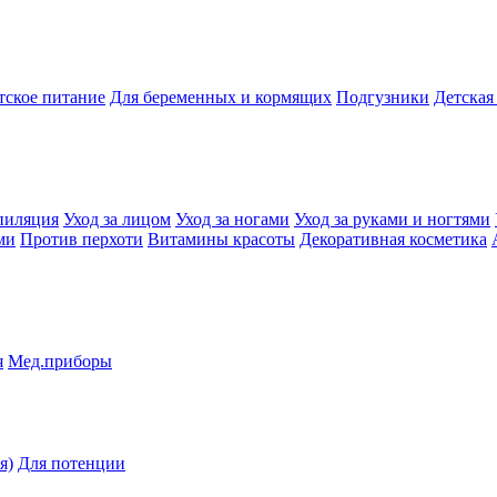
тское питание
Для беременных и кормящих
Подгузники
Детская
пиляция
Уход за лицом
Уход за ногами
Уход за руками и ногтями
ми
Против перхоти
Витамины красоты
Декоративная косметика
я
Мед.приборы
я)
Для потенции