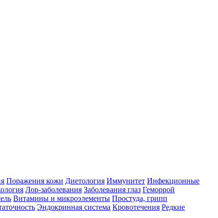
ия
Поражения кожи
Диетология
Иммунитет
Инфекционные
ология
Лор-заболевания
Заболевания глаз
Геморрой
ель
Витамины и микроэлементы
Простуда, грипп
таточность
Эндокринная система
Кровотечения
Редкие