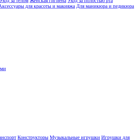
Уход за телом
Женская гигиена
Уход за полостью рта
Аксессуары для красоты и макияжа
Для маникюра и педикюра
ыми
анспорт
Конструкторы
Музыкальные игрушки
Игрушки для