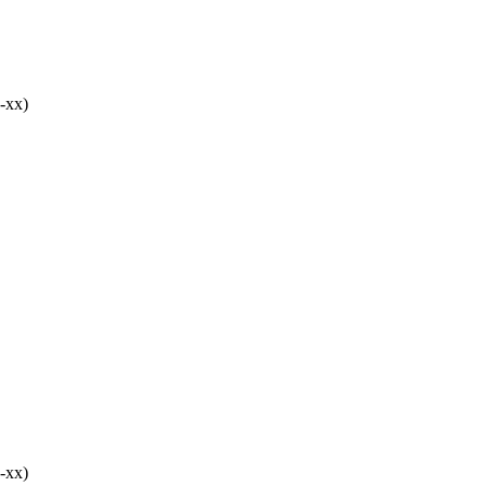
-хх)
-хх)