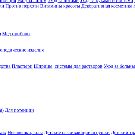
пиляция
Уход за лицом
Уход за ногами
Уход за руками и ногтями
ми
Против перхоти
Витамины красоты
Декоративная косметика
я
Мед.приборы
опедические изделия
дства
Пластыри
Шприцы, системы для растворов
Уход за больн
я)
Для потенции
ких
Неваляшки, юлы
Детские развивающие игрушки
Детский тр