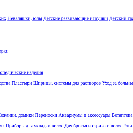
ких
Неваляшки, юлы
Детские развивающие игрушки
Детский тр
орки
опедические изделия
дства
Пластыри
Шприцы, системы для растворов
Уход за больн
Лежанки, домики
Переноски
Аквариумы и аксессуары
Ветаптека
ры
Приборы для укладки волос
Для бритья и стрижки волос
Эпи