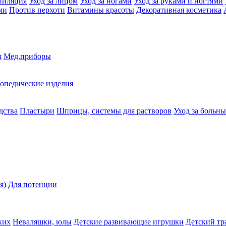
пиляция
Уход за лицом
Уход за ногами
Уход за руками и ногтями
ми
Против перхоти
Витамины красоты
Декоративная косметика
я
Мед.приборы
опедические изделия
дства
Пластыри
Шприцы, системы для растворов
Уход за больн
я)
Для потенции
ких
Неваляшки, юлы
Детские развивающие игрушки
Детский тр