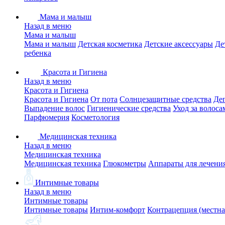
Мама и малыш
Назад в меню
Мама и малыш
Мама и малыш
Детская косметика
Детские аксессуары
Де
ребенка
Красота и Гигиена
Назад в меню
Красота и Гигиена
Красота и Гигиена
От пота
Солнцезащитные средства
Де
Выпадение волос
Гигиенические средства
Уход за волоса
Парфюмерия
Косметология
Медицинская техника
Назад в меню
Медицинская техника
Медицинская техника
Глюкометры
Аппараты для лечени
Интимные товары
Назад в меню
Интимные товары
Интимные товары
Интим-комфорт
Контрацепция (местна