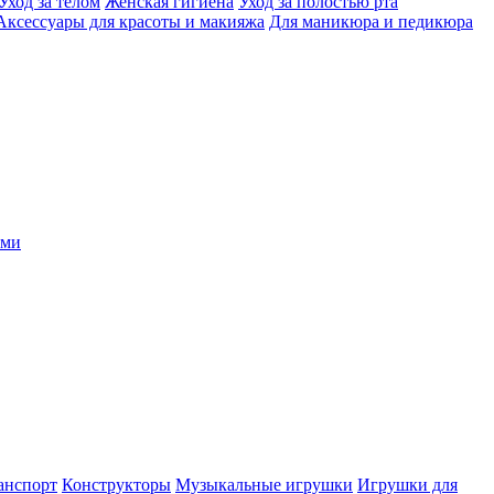
Уход за телом
Женская гигиена
Уход за полостью рта
Аксессуары для красоты и макияжа
Для маникюра и педикюра
ыми
анспорт
Конструкторы
Музыкальные игрушки
Игрушки для