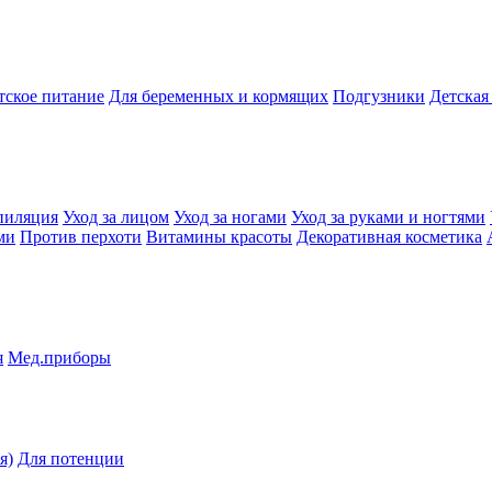
тское питание
Для беременных и кормящих
Подгузники
Детская
пиляция
Уход за лицом
Уход за ногами
Уход за руками и ногтями
ми
Против перхоти
Витамины красоты
Декоративная косметика
я
Мед.приборы
я)
Для потенции