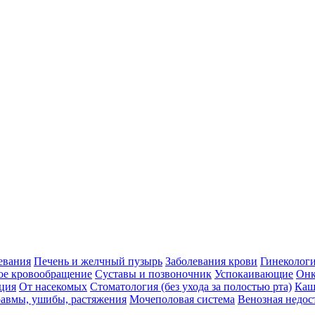
евания
Печень и желчный пузырь
Заболевания крови
Гинеколог
ое кровообращение
Суставы и позвоночник
Успокаивающие
Онк
ция
От насекомых
Стоматология (без ухода за полостью рта)
Каш
авмы, ушибы, растяжения
Мочеполовая система
Венозная недос