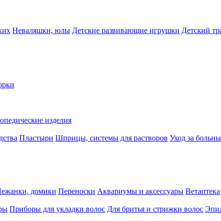
ких
Неваляшки, юлы
Детские развивающие игрушки
Детский тр
орки
опедические изделия
дства
Пластыри
Шприцы, системы для растворов
Уход за больн
Лежанки, домики
Переноски
Аквариумы и аксессуары
Ветаптека
ры
Приборы для укладки волос
Для бритья и стрижки волос
Эпи