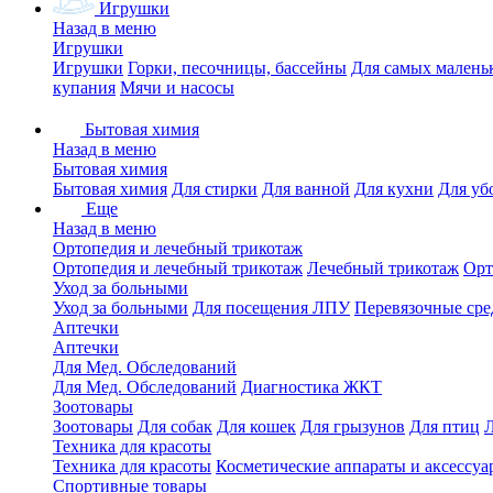
Игрушки
Назад в меню
Игрушки
Игрушки
Горки, песочницы, бассейны
Для самых малень
купания
Мячи и насосы
Бытовая химия
Назад в меню
Бытовая химия
Бытовая химия
Для стирки
Для ванной
Для кухни
Для уб
Еще
Назад в меню
Ортопедия и лечебный трикотаж
Ортопедия и лечебный трикотаж
Лечебный трикотаж
Орт
Уход за больными
Уход за больными
Для посещения ЛПУ
Перевязочные сре
Аптечки
Аптечки
Для Мед. Обследований
Для Мед. Обследований
Диагностика ЖКТ
Зоотовары
Зоотовары
Для собак
Для кошек
Для грызунов
Для птиц
Техника для красоты
Техника для красоты
Косметические аппараты и аксессуа
Спортивные товары