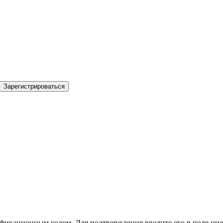
Зарегистрироваться
фикационным кодом. Для подтверждения введите его в поле ниж