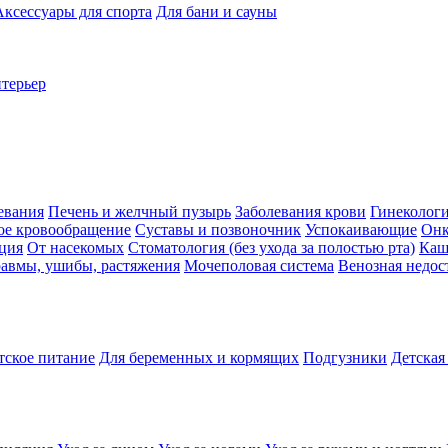
Аксессуары для спорта
Для бани и сауны
нтерьер
евания
Печень и желчный пузырь
Заболевания крови
Гинеколог
ое кровообращение
Суставы и позвоночник
Успокаивающие
Онк
ция
От насекомых
Стоматология (без ухода за полостью рта)
Каш
авмы, ушибы, растяжения
Мочеполовая система
Венозная недос
тское питание
Для беременных и кормящих
Подгузники
Детская