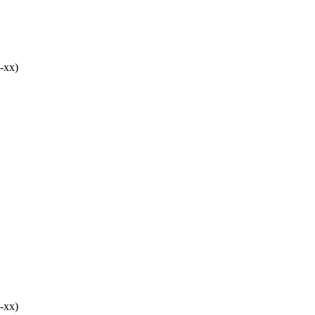
-хх)
-хх)