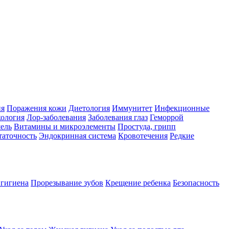
ия
Поражения кожи
Диетология
Иммунитет
Инфекционные
ология
Лор-заболевания
Заболевания глаз
Геморрой
ель
Витамины и микроэлементы
Простуда, грипп
таточность
Эндокринная система
Кровотечения
Редкие
 гигиена
Прорезывание зубов
Крещение ребенка
Безопасность