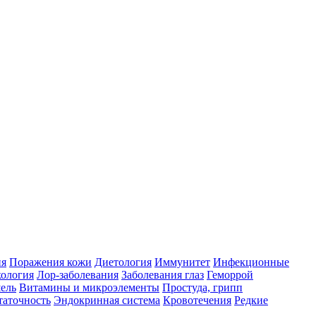
ия
Поражения кожи
Диетология
Иммунитет
Инфекционные
ология
Лор-заболевания
Заболевания глаз
Геморрой
ель
Витамины и микроэлементы
Простуда, грипп
таточность
Эндокринная система
Кровотечения
Редкие