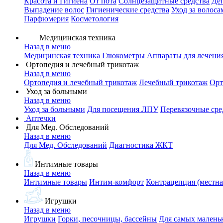
Красота и Гигиена
От пота
Солнцезащитные средства
Де
Выпадение волос
Гигиенические средства
Уход за волоса
Парфюмерия
Косметология
Медицинская техника
Назад в меню
Медицинская техника
Глюкометры
Аппараты для лечени
Ортопедия и лечебный трикотаж
Назад в меню
Ортопедия и лечебный трикотаж
Лечебный трикотаж
Орт
Уход за больными
Назад в меню
Уход за больными
Для посещения ЛПУ
Перевязочные сре
Аптечки
Для Мед. Обследований
Назад в меню
Для Мед. Обследований
Диагностика ЖКТ
Интимные товары
Назад в меню
Интимные товары
Интим-комфорт
Контрацепция (местна
Игрушки
Назад в меню
Игрушки
Горки, песочницы, бассейны
Для самых малень