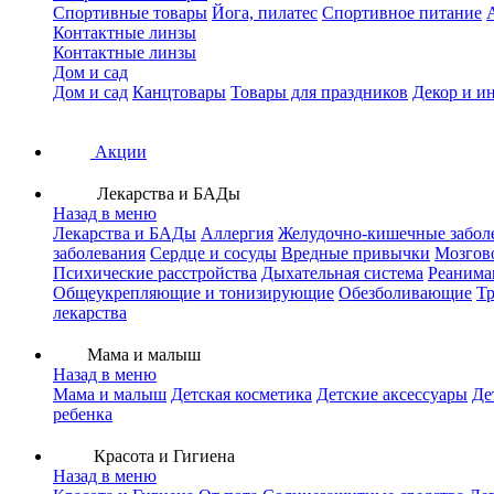
Спортивные товары
Йога, пилатес
Спортивное питание
Контактные линзы
Контактные линзы
Дом и сад
Дом и сад
Канцтовары
Товары для праздников
Декор и и
Акции
Лекарства и БАДы
Назад в меню
Лекарства и БАДы
Аллергия
Желудочно-кишечные забол
заболевания
Сердце и сосуды
Вредные привычки
Мозгов
Психические расстройства
Дыхательная система
Реанима
Общеукрепляющие и тонизирующие
Обезболивающие
Тр
лекарства
Мама и малыш
Назад в меню
Мама и малыш
Детская косметика
Детские аксессуары
Де
ребенка
Красота и Гигиена
Назад в меню