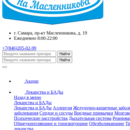
г. Самара, пр-кт Масленникова, д. 19
Ежедневно 8:00-22:00
+7(846)205-02-99
Найти
Найти
Акции
Лекарства и БАДы
Назад в меню
Лекарства и БАДы
Лекарства и БАДы
Аллергия
Желудочно-кишечные забол
заболевания
Сердце и сосуды
Вредные привычки
Мозгов
Психические расстройства
Дыхательная система
Реанима
Общеукрепляющие и тонизирующие
Обезболивающие
Тр
лекарства