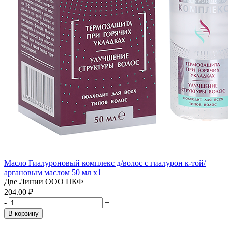
Масло Гиалуроновый комплекс д/волос с гиалурон к-той/
аргановым маслом 50 мл x1
Две Линии ООО ПКФ
204.00 ₽
-
+
В корзину