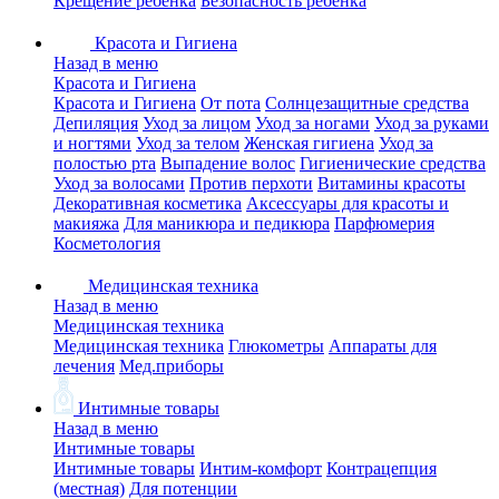
Крещение ребенка
Безопасность ребенка
Красота и Гигиена
Назад в меню
Красота и Гигиена
Красота и Гигиена
От пота
Солнцезащитные средства
Депиляция
Уход за лицом
Уход за ногами
Уход за руками
и ногтями
Уход за телом
Женская гигиена
Уход за
полостью рта
Выпадение волос
Гигиенические средства
Уход за волосами
Против перхоти
Витамины красоты
Декоративная косметика
Аксессуары для красоты и
макияжа
Для маникюра и педикюра
Парфюмерия
Косметология
Медицинская техника
Назад в меню
Медицинская техника
Медицинская техника
Глюкометры
Аппараты для
лечения
Мед.приборы
Интимные товары
Назад в меню
Интимные товары
Интимные товары
Интим-комфорт
Контрацепция
(местная)
Для потенции