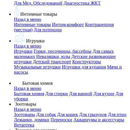
Для Мед. Обследований
Диагностика ЖКТ
Интимные товары
Назад в меню
Интимные товары
Интим-комфорт
Контрацепция
(местная)
Для потенции
Игрушки
Назад в меню
Игрушки
Горки, песочницы, бассейны
Для самых
маленьких
Неваляшки, юлы
Детские развивающие
игрушки
Детский транспорт
Конструкторы
Музыкальные игрушки
Игрушки для купания
Мячи и
насосы
Бытовая химия
Назад в меню
Бытовая химия
Для стирки
Для ванной
Для кухни
Для
уборки
Зоотовары
Назад в меню
Зоотовары
Для собак
Для кошек
Для грызунов
Для птиц
Лежанки, домики
Переноски
Аквариумы и аксессуары
Ветаптека