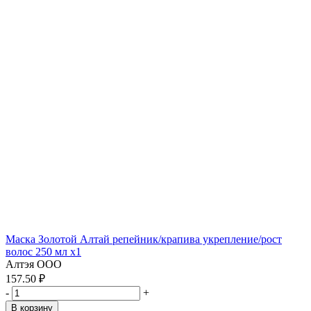
Маска Золотой Алтай репейник/крапива укрепление/рост
волос 250 мл x1
Алтэя ООО
157.50 ₽
-
+
В корзину