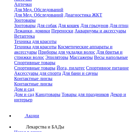
Аптечки
Для Мед. Обследований
Для Мед. Обследований
Диагностика ЖКТ
Зоотовары
Зоотовары
Для собак
Для кошек
Для грызунов
Для птиц
Лежанки, домики
Переноски
Аквариумы и аксессуары
Ветаптека
Техника для красоты
Техника для красоты
Косметические аппараты и
аксессуары
Приборы для укладки волос
Для бритья и
стрижки волос
Эпиляторы
Массажеры
Весы напольные
Спортивные товары
Спортивные товары
Йога, пилатес
Спортивное питание
Аксессуары для спорта
Для бани и сауны
Контактные линзы
Контактные линзы
Дом и сад
Дом и сад
Канцтовары
Товары для праздников
Декор и
интерьер
Акции
Лекарства и БАДы