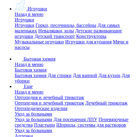
Игрушки
Назад в меню
Игрушки
Игрушки
Горки, песочницы, бассейны
Для самых
маленьких
Неваляшки, юлы
Детские развивающие
игрушки
Детский транспорт
Конструкторы
Музыкальные игрушки
Игрушки для купания
Мячи и
насосы
Бытовая химия
Назад в меню
Бытовая химия
Бытовая химия
Для стирки
Для ванной
Для кухни
Для
уборки
Еще
Назад в меню
Ортопедия и лечебный трикотаж
Ортопедия и лечебный трикотаж
Лечебный трикотаж
Ортопедические изделия
Уход за больными
Уход за больными
Для посещения ЛПУ
Перевязочные
средства
Пластыри
Шприцы, системы для растворов
Уход за больными
Аптечки