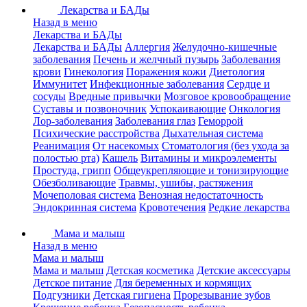
Лекарства и БАДы
Назад в меню
Лекарства и БАДы
Лекарства и БАДы
Аллергия
Желудочно-кишечные
заболевания
Печень и желчный пузырь
Заболевания
крови
Гинекология
Поражения кожи
Диетология
Иммунитет
Инфекционные заболевания
Сердце и
сосуды
Вредные привычки
Мозговое кровообращение
Суставы и позвоночник
Успокаивающие
Онкология
Лор-заболевания
Заболевания глаз
Геморрой
Психические расстройства
Дыхательная система
Реанимация
От насекомых
Стоматология (без ухода за
полостью рта)
Кашель
Витамины и микроэлементы
Простуда, грипп
Общеукрепляющие и тонизирующие
Обезболивающие
Травмы, ушибы, растяжения
Мочеполовая система
Венозная недостаточность
Эндокринная система
Кровотечения
Редкие лекарства
Мама и малыш
Назад в меню
Мама и малыш
Мама и малыш
Детская косметика
Детские аксессуары
Детское питание
Для беременных и кормящих
Подгузники
Детская гигиена
Прорезывание зубов