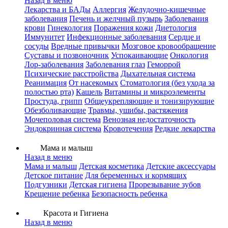
Назад в меню
Лекарства и БАДы
Аллергия
Желудочно-кишечные
заболевания
Печень и желчный пузырь
Заболевания
крови
Гинекология
Поражения кожи
Диетология
Иммунитет
Инфекционные заболевания
Сердце и
сосуды
Вредные привычки
Мозговое кровообращение
Суставы и позвоночник
Успокаивающие
Онкология
Лор-заболевания
Заболевания глаз
Геморрой
Психические расстройства
Дыхательная система
Реанимация
От насекомых
Стоматология (без ухода за
полостью рта)
Кашель
Витамины и микроэлементы
Простуда, грипп
Общеукрепляющие и тонизирующие
Обезболивающие
Травмы, ушибы, растяжения
Мочеполовая система
Венозная недостаточность
Эндокринная система
Кровотечения
Редкие лекарства
Мама и малыш
Назад в меню
Мама и малыш
Детская косметика
Детские аксессуары
Детское питание
Для беременных и кормящих
Подгузники
Детская гигиена
Прорезывание зубов
Крещение ребенка
Безопасность ребенка
Красота и Гигиена
Назад в меню