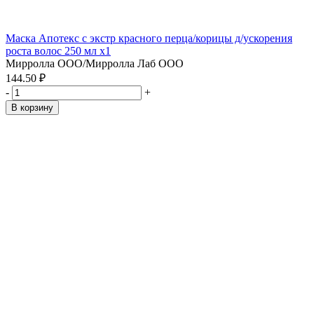
Маска Апотекс с экстр красного перца/корицы д/ускорения
роста волос 250 мл x1
Мирролла ООО/Мирролла Лаб ООО
144.50 ₽
-
+
В корзину