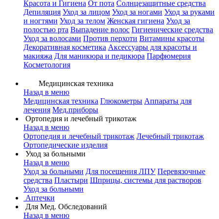
Красота и Гигиена
От пота
Солнцезащитные средства
Депиляция
Уход за лицом
Уход за ногами
Уход за руками
и ногтями
Уход за телом
Женская гигиена
Уход за
полостью рта
Выпадение волос
Гигиенические средства
Уход за волосами
Против перхоти
Витамины красоты
Декоративная косметика
Аксессуары для красоты и
макияжа
Для маникюра и педикюра
Парфюмерия
Косметология
Медицинская техника
Назад в меню
Медицинская техника
Глюкометры
Аппараты для
лечения
Мед.приборы
Ортопедия и лечебный трикотаж
Назад в меню
Ортопедия и лечебный трикотаж
Лечебный трикотаж
Ортопедические изделия
Уход за больными
Назад в меню
Уход за больными
Для посещения ЛПУ
Перевязочные
средства
Пластыри
Шприцы, системы для растворов
Уход за больными
Аптечки
Для Мед. Обследований
Назад в меню