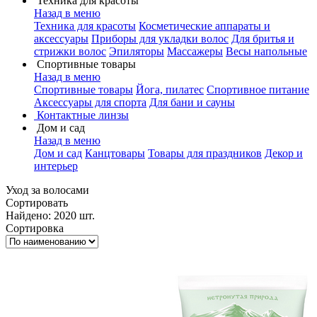
Техника для красоты
Назад в меню
Техника для красоты
Косметические аппараты и
аксессуары
Приборы для укладки волос
Для бритья и
стрижки волос
Эпиляторы
Массажеры
Весы напольные
Спортивные товары
Назад в меню
Спортивные товары
Йога, пилатес
Спортивное питание
Аксессуары для спорта
Для бани и сауны
Контактные линзы
Дом и сад
Назад в меню
Дом и сад
Канцтовары
Товары для праздников
Декор и
интерьер
Уход за волосами
Сортировать
Найдено: 2020 шт.
Сортировка