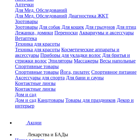
Аптечки
Для Мед. Обследований
Для Мед. Обследований
Диагностика ЖКТ
Зоотовары
Зоотовары
Для собак
Для кошек
Для грызунов
Для птиц
Лежанки, домики
Переноски
Аквариумы и аксессуары
Ветаптека
Техника для красоты
Техника для красоты
Косметические аппараты и
аксессуары
Приборы для укладки волос
Для бритья и
стрижки волос
Эпиляторы
Массажеры
Весы напольные
Спортивные товары
Спортивные товары
Йога, пилатес
Спортивное питание
Аксессуары для спорта
Для бани и сауны
Контактные линзы
Контактные линзы
Дом и сад
Дом и сад
Канцтовары
Товары для праздников
Декор и
интерьер
Акции
Лекарства и БАДы