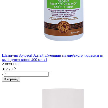
Шампунь Золотой Алтай д/женщин мумие/экстр люцерны п/
выпадения волос 400 мл x1
Алтэя ООО
312.20 ₽
-
+
В корзину