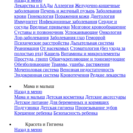
Назад в меню
Лекарства и БАДы
Аллергия
Желудочно-кишечные
заболевания
Печень и желчный пузырь
Заболевания
крови
Гинекология
Поражения кожи
Диетология
Иммунитет
Инфекционные заболевания
Сердце и
сосуды
Вредные привычки
Мозговое кровообращение
Суставы и позвоночник
Успокаивающие
Онкология
Лор-заболевания
Заболевания глаз
Геморрой
Психические расстройства
Дыхательная система
Реанимация
От насекомых
Стоматология (без ухода за
полостью рта)
Кашель
Витамины и микроэлементы
Простуда, грипп
Общеукрепляющие и тонизирующие
Обезболивающие
Травмы, ушибы, растяжения
Мочеполовая система
Венозная недостаточность
Эндокринная система
Кровотечения
Редкие лекарства
Мама и малыш
Назад в меню
Мама и малыш
Детская косметика
Детские аксессуары
Детское питание
Для беременных и кормящих
Подгузники
Детская гигиена
Прорезывание зубов
Крещение ребенка
Безопасность ребенка
Красота и Гигиена
Назад в меню