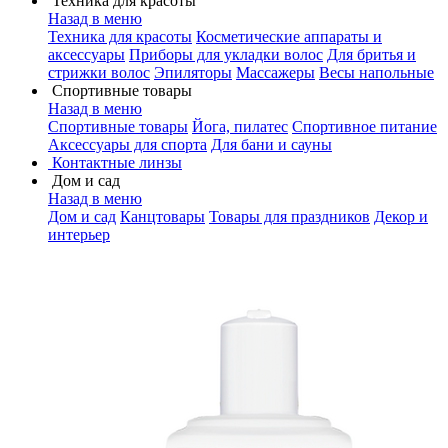
Техника для красоты
Назад в меню
Техника для красоты
Косметические аппараты и
аксессуары
Приборы для укладки волос
Для бритья и
стрижки волос
Эпиляторы
Массажеры
Весы напольные
Спортивные товары
Назад в меню
Спортивные товары
Йога, пилатес
Спортивное питание
Аксессуары для спорта
Для бани и сауны
Контактные линзы
Дом и сад
Назад в меню
Дом и сад
Канцтовары
Товары для праздников
Декор и
интерьер