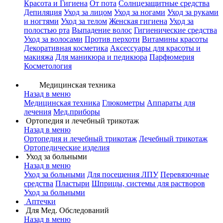
Красота и Гигиена
От пота
Солнцезащитные средства
Депиляция
Уход за лицом
Уход за ногами
Уход за руками
и ногтями
Уход за телом
Женская гигиена
Уход за
полостью рта
Выпадение волос
Гигиенические средства
Уход за волосами
Против перхоти
Витамины красоты
Декоративная косметика
Аксессуары для красоты и
макияжа
Для маникюра и педикюра
Парфюмерия
Косметология
Медицинская техника
Назад в меню
Медицинская техника
Глюкометры
Аппараты для
лечения
Мед.приборы
Ортопедия и лечебный трикотаж
Назад в меню
Ортопедия и лечебный трикотаж
Лечебный трикотаж
Ортопедические изделия
Уход за больными
Назад в меню
Уход за больными
Для посещения ЛПУ
Перевязочные
средства
Пластыри
Шприцы, системы для растворов
Уход за больными
Аптечки
Для Мед. Обследований
Назад в меню