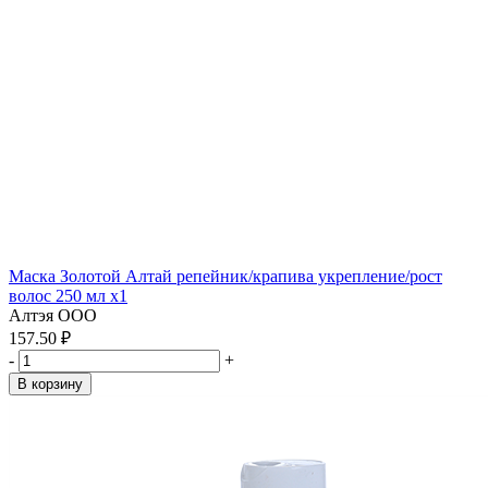
Маска Золотой Алтай репейник/крапива укрепление/рост
волос 250 мл x1
Алтэя ООО
157.50 ₽
-
+
В корзину