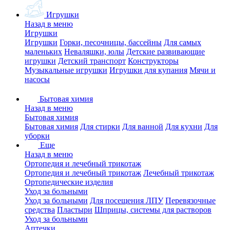
Игрушки
Назад в меню
Игрушки
Игрушки
Горки, песочницы, бассейны
Для самых
маленьких
Неваляшки, юлы
Детские развивающие
игрушки
Детский транспорт
Конструкторы
Музыкальные игрушки
Игрушки для купания
Мячи и
насосы
Бытовая химия
Назад в меню
Бытовая химия
Бытовая химия
Для стирки
Для ванной
Для кухни
Для
уборки
Еще
Назад в меню
Ортопедия и лечебный трикотаж
Ортопедия и лечебный трикотаж
Лечебный трикотаж
Ортопедические изделия
Уход за больными
Уход за больными
Для посещения ЛПУ
Перевязочные
средства
Пластыри
Шприцы, системы для растворов
Уход за больными
Аптечки