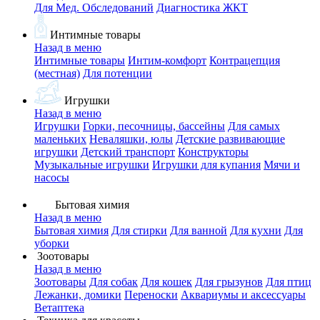
Для Мед. Обследований
Диагностика ЖКТ
Интимные товары
Назад в меню
Интимные товары
Интим-комфорт
Контрацепция
(местная)
Для потенции
Игрушки
Назад в меню
Игрушки
Горки, песочницы, бассейны
Для самых
маленьких
Неваляшки, юлы
Детские развивающие
игрушки
Детский транспорт
Конструкторы
Музыкальные игрушки
Игрушки для купания
Мячи и
насосы
Бытовая химия
Назад в меню
Бытовая химия
Для стирки
Для ванной
Для кухни
Для
уборки
Зоотовары
Назад в меню
Зоотовары
Для собак
Для кошек
Для грызунов
Для птиц
Лежанки, домики
Переноски
Аквариумы и аксессуары
Ветаптека