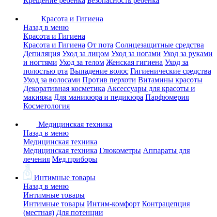
Крещение ребенка
Безопасность ребенка
Красота и Гигиена
Назад в меню
Красота и Гигиена
Красота и Гигиена
От пота
Солнцезащитные средства
Депиляция
Уход за лицом
Уход за ногами
Уход за руками
и ногтями
Уход за телом
Женская гигиена
Уход за
полостью рта
Выпадение волос
Гигиенические средства
Уход за волосами
Против перхоти
Витамины красоты
Декоративная косметика
Аксессуары для красоты и
макияжа
Для маникюра и педикюра
Парфюмерия
Косметология
Медицинская техника
Назад в меню
Медицинская техника
Медицинская техника
Глюкометры
Аппараты для
лечения
Мед.приборы
Интимные товары
Назад в меню
Интимные товары
Интимные товары
Интим-комфорт
Контрацепция
(местная)
Для потенции