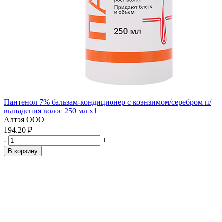
Пантенол 7% бальзам-кондиционер с коэнзимом/серебром п/
выпадения волос 250 мл x1
Алтэя ООО
194.20 ₽
-
+
В корзину