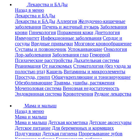
Лекарства и БАДы
Назад в меню
Лекарства и БАДы
Лекарства и БАДы
Аллергия
Желудочно-кишечные
заболевания
Печень и желчный пузырь
Заболевания
крови
Гинекология
Поражения кожи
Диетология
Иммунитет
Инфекционные заболевания
Сердце и
сосуды
Вредные привычки
Мозговое кровообращение
Суставы и позвоночник
Успокаивающие
Онкология
Лор-заболевания
Заболевания глаз
Геморрой
Психические расстройства
Дыхательная система
Реанимация
От насекомых
Стоматология (без ухода за
полостью рта)
Кашель
Витамины и микроэлементы
Простуда, грипп
Общеукрепляющие и тонизирующие
Обезболивающие
Травмы, ушибы, растяжения
Мочеполовая система
Венозная недостаточность
Эндокринная система
Кровотечения
Редкие лекарства
Мама и малыш
Назад в меню
Мама и малыш
Мама и малыш
Детская косметика
Детские аксессуары
Детское питание
Для беременных и кормящих
Подгузники
Детская гигиена
Прорезывание зубов