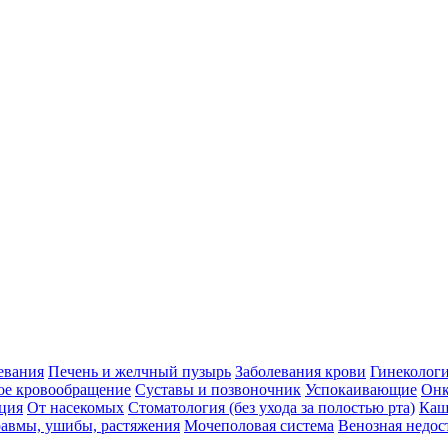
евания
Печень и желчный пузырь
Заболевания крови
Гинеколог
ое кровообращение
Суставы и позвоночник
Успокаивающие
Онк
ция
От насекомых
Стоматология (без ухода за полостью рта)
Каш
авмы, ушибы, растяжения
Мочеполовая система
Венозная недос