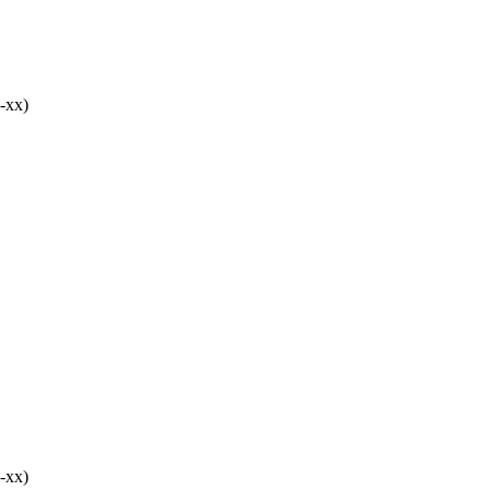
-хх)
-хх)