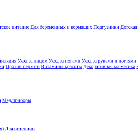
тское питание
Для беременных и кормящих
Подгузники
Детская
пиляция
Уход за лицом
Уход за ногами
Уход за руками и ногтями
ми
Против перхоти
Витамины красоты
Декоративная косметика
я
Мед.приборы
я)
Для потенции