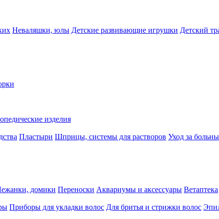
ких
Неваляшки, юлы
Детские развивающие игрушки
Детский тр
орки
опедические изделия
дства
Пластыри
Шприцы, системы для растворов
Уход за больн
Лежанки, домики
Переноски
Аквариумы и аксессуары
Ветаптека
ры
Приборы для укладки волос
Для бритья и стрижки волос
Эпи