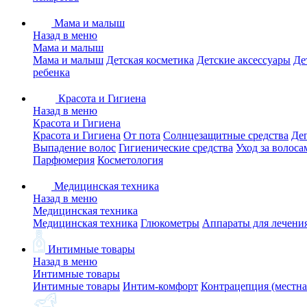
Мама и малыш
Назад в меню
Мама и малыш
Мама и малыш
Детская косметика
Детские аксессуары
Де
ребенка
Красота и Гигиена
Назад в меню
Красота и Гигиена
Красота и Гигиена
От пота
Солнцезащитные средства
Де
Выпадение волос
Гигиенические средства
Уход за волоса
Парфюмерия
Косметология
Медицинская техника
Назад в меню
Медицинская техника
Медицинская техника
Глюкометры
Аппараты для лечени
Интимные товары
Назад в меню
Интимные товары
Интимные товары
Интим-комфорт
Контрацепция (местна