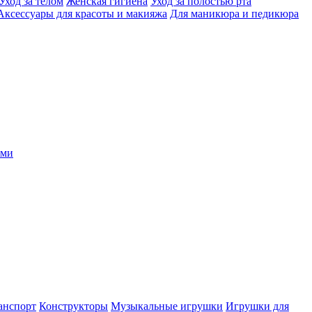
Уход за телом
Женская гигиена
Уход за полостью рта
Аксессуары для красоты и макияжа
Для маникюра и педикюра
ыми
анспорт
Конструкторы
Музыкальные игрушки
Игрушки для