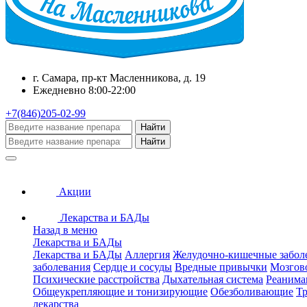
г. Самара, пр-кт Масленникова, д. 19
Ежедневно 8:00-22:00
+7(846)205-02-99
Найти
Найти
Акции
Лекарства и БАДы
Назад в меню
Лекарства и БАДы
Лекарства и БАДы
Аллергия
Желудочно-кишечные забол
заболевания
Сердце и сосуды
Вредные привычки
Мозгов
Психические расстройства
Дыхательная система
Реанима
Общеукрепляющие и тонизирующие
Обезболивающие
Тр
лекарства