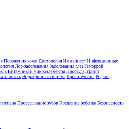
ия
Поражения кожи
Диетология
Иммунитет
Инфекционные
ология
Лор-заболевания
Заболевания глаз
Геморрой
ель
Витамины и микроэлементы
Простуда, грипп
таточность
Эндокринная система
Кровотечения
Редкие
 гигиена
Прорезывание зубов
Крещение ребенка
Безопасность