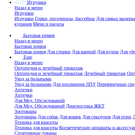
Игрушки
Назад в меню
Игрушки
Игрушки
Горки, песочницы, бассейны
Для самых малень
купания
Мячи и насосы
Бытовая химия
Назад в меню
Бытовая химия
Бытовая химия
Для стирки
Для ванной
Для кухни
Для уб
Еще
Назад в меню
Ортопедия и лечебный трикотаж
Ортопедия и лечебный трикотаж
Лечебный трикотаж
Орт
Уход за больными
Уход за больными
Для посещения ЛПУ
Перевязочные сре
Аптечки
Аптечки
Для Мед. Обследований
Для Мед. Обследований
Диагностика ЖКТ
Зоотовары
Зоотовары
Для собак
Для кошек
Для грызунов
Для птиц
Техника для красоты
Техника для красоты
Косметические аппараты и аксессуа
Спортивные товары