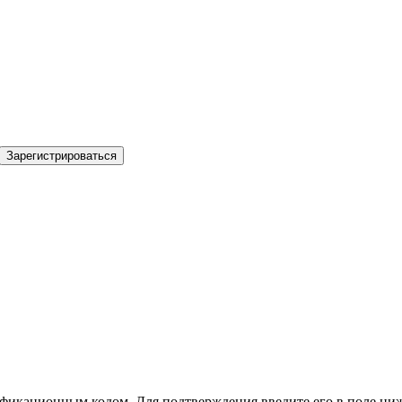
Зарегистрироваться
фикационным кодом. Для подтверждения введите его в поле ниж