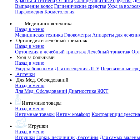
Красота и Гигиена
От пота
Солнцезащитные средства
Де
Выпадение волос
Гигиенические средства
Уход за волоса
Парфюмерия
Косметология
Медицинская техника
Назад в меню
Медицинская техника
Глюкометры
Аппараты для лечени
Ортопедия и лечебный трикотаж
Назад в меню
Ортопедия и лечебный трикотаж
Лечебный трикотаж
Орт
Уход за больными
Назад в меню
Уход за больными
Для посещения ЛПУ
Перевязочные сре
Аптечки
Для Мед. Обследований
Назад в меню
Для Мед. Обследований
Диагностика ЖКТ
Интимные товары
Назад в меню
Интимные товары
Интим-комфорт
Контрацепция (местна
Игрушки
Назад в меню
Игрушки
Горки, песочницы, бассейны
Для самых малень