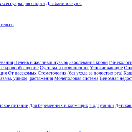
Аксессуары для спорта
Для бани и сауны
нтерьер
евания
Печень и желчный пузырь
Заболевания крови
Гинеколог
ое кровообращение
Суставы и позвоночник
Успокаивающие
Онк
ция
От насекомых
Стоматология (без ухода за полостью рта)
Каш
авмы, ушибы, растяжения
Мочеполовая система
Венозная недос
тское питание
Для беременных и кормящих
Подгузники
Детская