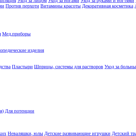
пиляция
Уход за лицом
Уход за ногами
Уход за руками и ногтями
ми
Против перхоти
Витамины красоты
Декоративная косметика
я
Мед.приборы
опедические изделия
дства
Пластыри
Шприцы, системы для растворов
Уход за больн
я)
Для потенции
ких
Неваляшки, юлы
Детские развивающие игрушки
Детский тр