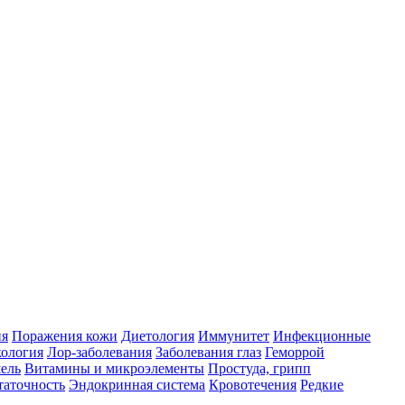
ия
Поражения кожи
Диетология
Иммунитет
Инфекционные
ология
Лор-заболевания
Заболевания глаз
Геморрой
ель
Витамины и микроэлементы
Простуда, грипп
таточность
Эндокринная система
Кровотечения
Редкие