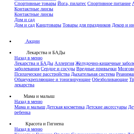
Спортивные товары
Йога, пилатес
Спортивное питание
Контактные линзы
Контактные линзы
Дом и сад
Дом и сад
Канцтовары
Товары для праздников
Декор и и
Акции
Лекарства и БАДы
Назад в меню
Лекарства и БАДы
Аллергия
Желудочно-кишечные забол
заболевания
Сердце и сосуды
Вредные привычки
Мозгов
Психические расстройства
Дыхательная система
Реанима
Общеукрепляющие и тонизирующие
Обезболивающие
Тр
лекарства
Мама и малыш
Назад в меню
Мама и малыш
Детская косметика
Детские аксессуары
Де
ребенка
Красота и Гигиена
Назад в меню