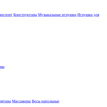
анспорт
Конструкторы
Музыкальные игрушки
Игрушки для
ыми
ляторы
Массажеры
Весы напольные