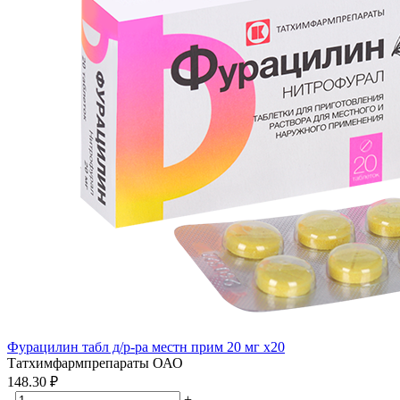
Фурацилин табл д/р-ра местн прим 20 мг x20
Татхимфармпрепараты ОАО
148.30 ₽
-
+