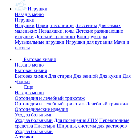
Игрушки
Назад в меню
Игрушки
Игрушки
Горки, песочницы, бассейны
Для самых
маленьких
Неваляшки, юлы
Детские развивающие
игрушки
Детский транспорт
Конструкторы
Музыкальные игрушки
Игрушки для купания
Мячи и
насосы
Бытовая химия
Назад в меню
Бытовая химия
Бытовая химия
Для стирки
Для ванной
Для кухни
Для
уборки
Еще
Назад в меню
Ортопедия и лечебный трикотаж
Ортопедия и лечебный трикотаж
Лечебный трикотаж
Ортопедические изделия
Уход за больными
Уход за больными
Для посещения ЛПУ
Перевязочные
средства
Пластыри
Шприцы, системы для растворов
Уход за больными
Аптечки