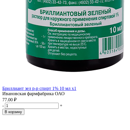
Бриллиант зел р-р спирт 1% 10 мл x1
Ивановская фармфабрика ОАО
77.00 ₽
-
+
В корзину