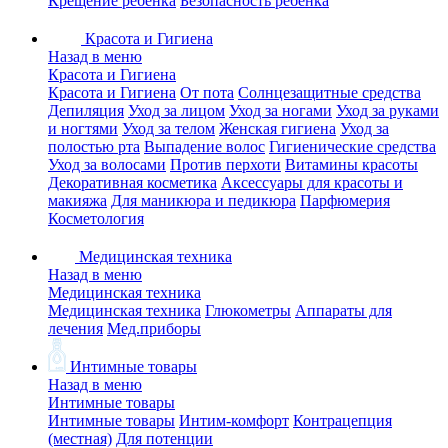
Крещение ребенка
Безопасность ребенка
Красота и Гигиена
Назад в меню
Красота и Гигиена
Красота и Гигиена
От пота
Солнцезащитные средства
Депиляция
Уход за лицом
Уход за ногами
Уход за руками
и ногтями
Уход за телом
Женская гигиена
Уход за
полостью рта
Выпадение волос
Гигиенические средства
Уход за волосами
Против перхоти
Витамины красоты
Декоративная косметика
Аксессуары для красоты и
макияжа
Для маникюра и педикюра
Парфюмерия
Косметология
Медицинская техника
Назад в меню
Медицинская техника
Медицинская техника
Глюкометры
Аппараты для
лечения
Мед.приборы
Интимные товары
Назад в меню
Интимные товары
Интимные товары
Интим-комфорт
Контрацепция
(местная)
Для потенции