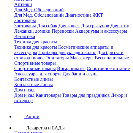
Аптечки
Для Мед. Обследований
Для Мед. Обследований
Диагностика ЖКТ
Зоотовары
Зоотовары
Для собак
Для кошек
Для грызунов
Для птиц
Лежанки, домики
Переноски
Аквариумы и аксессуары
Ветаптека
Техника для красоты
Техника для красоты
Косметические аппараты и
аксессуары
Приборы для укладки волос
Для бритья и
стрижки волос
Эпиляторы
Массажеры
Весы напольные
Спортивные товары
Спортивные товары
Йога, пилатес
Спортивное питание
Аксессуары для спорта
Для бани и сауны
Контактные линзы
Контактные линзы
Дом и сад
Дом и сад
Канцтовары
Товары для праздников
Декор и
интерьер
Акции
Лекарства и БАДы