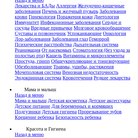
Назад в меню
Лекарства и БАДы
Аллергия
Желудочно-кишечные
заболевания
Печень и желчный пузырь
Заболевания
крови
Гинекология
Поражения кожи
Диетология
Иммунитет
Инфекционные заболевания
Сердце и
сосуды
Вредные привычки
Мозговое кровообращение
Суставы и позвоночник
Успокаивающие
Онкология
Лор-заболевания
Заболевания глаз
Геморрой
Психические расстройства
Дыхательная система
Реанимация
От насекомых
Стоматология (без ухода за
полостью рта)
Кашель
Витамины и микроэлементы
Простуда, грипп
Общеукрепляющие и тонизирующие
Обезболивающие
Травмы, ушибы, растяжения
Мочеполовая система
Венозная недостаточность
Эндокринная система
Кровотечения
Редкие лекарства
Мама и малыш
Назад в меню
Мама и малыш
Детская косметика
Детские аксессуары
Детское питание
Для беременных и кормящих
Подгузники
Детская гигиена
Прорезывание зубов
Крещение ребенка
Безопасность ребенка
Красота и Гигиена
Назад в меню