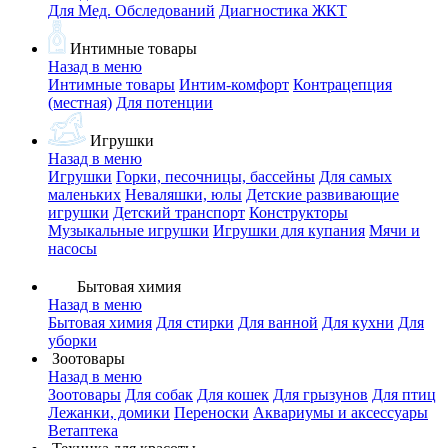
Для Мед. Обследований
Диагностика ЖКТ
Интимные товары
Назад в меню
Интимные товары
Интим-комфорт
Контрацепция
(местная)
Для потенции
Игрушки
Назад в меню
Игрушки
Горки, песочницы, бассейны
Для самых
маленьких
Неваляшки, юлы
Детские развивающие
игрушки
Детский транспорт
Конструкторы
Музыкальные игрушки
Игрушки для купания
Мячи и
насосы
Бытовая химия
Назад в меню
Бытовая химия
Для стирки
Для ванной
Для кухни
Для
уборки
Зоотовары
Назад в меню
Зоотовары
Для собак
Для кошек
Для грызунов
Для птиц
Лежанки, домики
Переноски
Аквариумы и аксессуары
Ветаптека