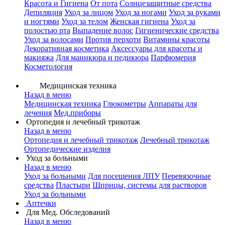
Красота и Гигиена
От пота
Солнцезащитные средства
Депиляция
Уход за лицом
Уход за ногами
Уход за руками
и ногтями
Уход за телом
Женская гигиена
Уход за
полостью рта
Выпадение волос
Гигиенические средства
Уход за волосами
Против перхоти
Витамины красоты
Декоративная косметика
Аксессуары для красоты и
макияжа
Для маникюра и педикюра
Парфюмерия
Косметология
Медицинская техника
Назад в меню
Медицинская техника
Глюкометры
Аппараты для
лечения
Мед.приборы
Ортопедия и лечебный трикотаж
Назад в меню
Ортопедия и лечебный трикотаж
Лечебный трикотаж
Ортопедические изделия
Уход за больными
Назад в меню
Уход за больными
Для посещения ЛПУ
Перевязочные
средства
Пластыри
Шприцы, системы для растворов
Уход за больными
Аптечки
Для Мед. Обследований
Назад в меню