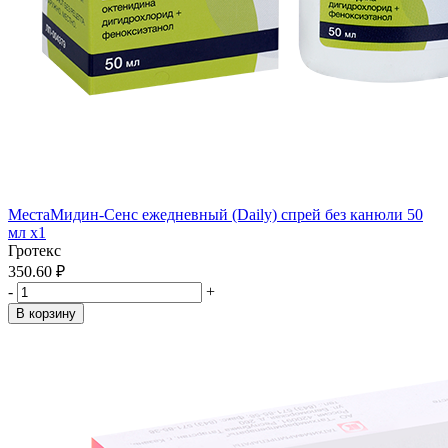
МестаМидин-Сенс ежедневный (Daily) спрей без канюли 50
мл x1
Гротекс
350.60 ₽
-
+
В корзину