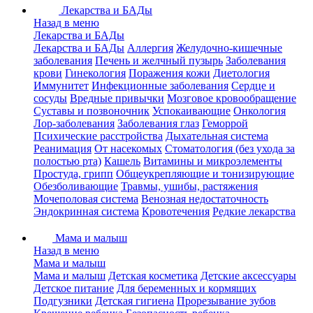
Лекарства и БАДы
Назад в меню
Лекарства и БАДы
Лекарства и БАДы
Аллергия
Желудочно-кишечные
заболевания
Печень и желчный пузырь
Заболевания
крови
Гинекология
Поражения кожи
Диетология
Иммунитет
Инфекционные заболевания
Сердце и
сосуды
Вредные привычки
Мозговое кровообращение
Суставы и позвоночник
Успокаивающие
Онкология
Лор-заболевания
Заболевания глаз
Геморрой
Психические расстройства
Дыхательная система
Реанимация
От насекомых
Стоматология (без ухода за
полостью рта)
Кашель
Витамины и микроэлементы
Простуда, грипп
Общеукрепляющие и тонизирующие
Обезболивающие
Травмы, ушибы, растяжения
Мочеполовая система
Венозная недостаточность
Эндокринная система
Кровотечения
Редкие лекарства
Мама и малыш
Назад в меню
Мама и малыш
Мама и малыш
Детская косметика
Детские аксессуары
Детское питание
Для беременных и кормящих
Подгузники
Детская гигиена
Прорезывание зубов