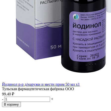
Йодинол р-р д/наружн и местн прим 50 мл x1
Тульская фармацевтическая фабрика ООО
99.40 ₽
-
+
В корзину