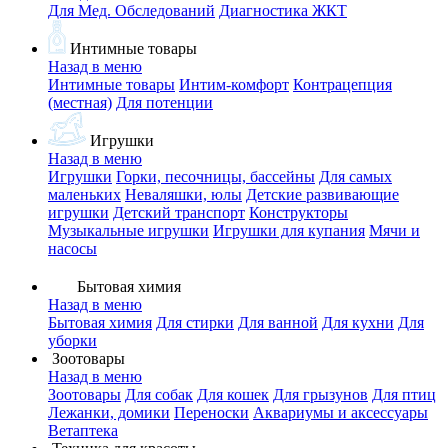
Для Мед. Обследований
Диагностика ЖКТ
Интимные товары
Назад в меню
Интимные товары
Интим-комфорт
Контрацепция
(местная)
Для потенции
Игрушки
Назад в меню
Игрушки
Горки, песочницы, бассейны
Для самых
маленьких
Неваляшки, юлы
Детские развивающие
игрушки
Детский транспорт
Конструкторы
Музыкальные игрушки
Игрушки для купания
Мячи и
насосы
Бытовая химия
Назад в меню
Бытовая химия
Для стирки
Для ванной
Для кухни
Для
уборки
Зоотовары
Назад в меню
Зоотовары
Для собак
Для кошек
Для грызунов
Для птиц
Лежанки, домики
Переноски
Аквариумы и аксессуары
Ветаптека