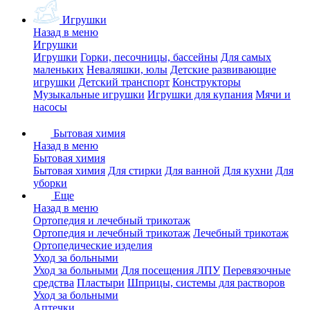
Игрушки
Назад в меню
Игрушки
Игрушки
Горки, песочницы, бассейны
Для самых
маленьких
Неваляшки, юлы
Детские развивающие
игрушки
Детский транспорт
Конструкторы
Музыкальные игрушки
Игрушки для купания
Мячи и
насосы
Бытовая химия
Назад в меню
Бытовая химия
Бытовая химия
Для стирки
Для ванной
Для кухни
Для
уборки
Еще
Назад в меню
Ортопедия и лечебный трикотаж
Ортопедия и лечебный трикотаж
Лечебный трикотаж
Ортопедические изделия
Уход за больными
Уход за больными
Для посещения ЛПУ
Перевязочные
средства
Пластыри
Шприцы, системы для растворов
Уход за больными
Аптечки