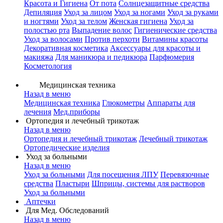
Красота и Гигиена
От пота
Солнцезащитные средства
Депиляция
Уход за лицом
Уход за ногами
Уход за руками
и ногтями
Уход за телом
Женская гигиена
Уход за
полостью рта
Выпадение волос
Гигиенические средства
Уход за волосами
Против перхоти
Витамины красоты
Декоративная косметика
Аксессуары для красоты и
макияжа
Для маникюра и педикюра
Парфюмерия
Косметология
Медицинская техника
Назад в меню
Медицинская техника
Глюкометры
Аппараты для
лечения
Мед.приборы
Ортопедия и лечебный трикотаж
Назад в меню
Ортопедия и лечебный трикотаж
Лечебный трикотаж
Ортопедические изделия
Уход за больными
Назад в меню
Уход за больными
Для посещения ЛПУ
Перевязочные
средства
Пластыри
Шприцы, системы для растворов
Уход за больными
Аптечки
Для Мед. Обследований
Назад в меню