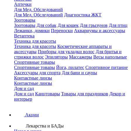
Аптечки
Для Мед. Обследований
Для Мед. Обследований
Диагностика ЖКТ
Зоотовары
Зоотовары
Для собак
Для кошек
Для грызунов
Для птиц
Лежанки, домики
Переноски
Аквариумы и аксессуары
Ветаптека
Техника для красоты
Техника для красоты
Косметические аппараты и
аксессуары
Приборы для укладки волос
Для бритья и
стрижки волос
Эпиляторы
Массажеры
Весы напольные
Спортивные товары
Спортивные товары
Йога, пилатес
Спортивное питание
Аксессуары для спорта
Для бани и сауны
Контактные линзы
Контактные линзы
Дом и сад
Дом и сад
Канцтовары
Товары для праздников
Декор и
интерьер
Акции
Лекарства и БАДы