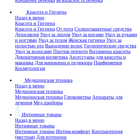
Крещение ребенка
Безопасность ребенка
Красота и Гигиена
Назад в меню
Красота и Гигиена
Красота и Гигиена
От пота
Солнцезащитные средства
Депиляция
Уход за лицом
Уход за ногами
Уход за руками
и ногтями
Уход за телом
Женская гигиена
Уход за
полостью рта
Выпадение волос
Гигиенические средства
Уход за волосами
Против перхоти
Витамины красоты
Декоративная косметика
Аксессуары для красоты и
макияжа
Для маникюра и педикюра
Парфюмерия
Косметология
Медицинская техника
Назад в меню
Медицинская техника
Медицинская техника
Глюкометры
Аппараты для
лечения
Мед.приборы
Интимные товары
Назад в меню
Интимные товары
Интимные товары
Интим-комфорт
Контрацепция
(местная)
Для потенции