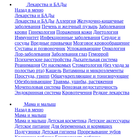
Лекарства и БАДы
Назад в меню
Лекарства и БАДы
Лекарства и БАДы
Аллергия
Желудочно-кишечные
заболевания
Печень и желчный пузырь
Заболевания
крови
Гинекология
Поражения кожи
Диетология
Иммунитет
Инфекционные заболевания
Сердце и
сосуды
Вредные привычки
Мозговое кровообращение
Суставы и позвоночник
Успокаивающие
Онкология
Лор-заболевания
Заболевания глаз
Геморрой
Психические расстройства
Дыхательная система
Реанимация
От насекомых
Стоматология (без ухода за
полостью рта)
Кашель
Витамины и микроэлементы
Простуда, грипп
Общеукрепляющие и тонизирующие
Обезболивающие
Травмы, ушибы, растяжения
Мочеполовая система
Венозная недостаточность
Эндокринная система
Кровотечения
Редкие лекарства
Мама и малыш
Назад в меню
Мама и малыш
Мама и малыш
Детская косметика
Детские аксессуары
Детское питание
Для беременных и кормящих
Подгузники
Детская гигиена
Прорезывание зубов