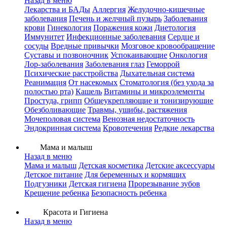
Назад в меню
Лекарства и БАДы
Аллергия
Желудочно-кишечные
заболевания
Печень и желчный пузырь
Заболевания
крови
Гинекология
Поражения кожи
Диетология
Иммунитет
Инфекционные заболевания
Сердце и
сосуды
Вредные привычки
Мозговое кровообращение
Суставы и позвоночник
Успокаивающие
Онкология
Лор-заболевания
Заболевания глаз
Геморрой
Психические расстройства
Дыхательная система
Реанимация
От насекомых
Стоматология (без ухода за
полостью рта)
Кашель
Витамины и микроэлементы
Простуда, грипп
Общеукрепляющие и тонизирующие
Обезболивающие
Травмы, ушибы, растяжения
Мочеполовая система
Венозная недостаточность
Эндокринная система
Кровотечения
Редкие лекарства
Мама и малыш
Назад в меню
Мама и малыш
Детская косметика
Детские аксессуары
Детское питание
Для беременных и кормящих
Подгузники
Детская гигиена
Прорезывание зубов
Крещение ребенка
Безопасность ребенка
Красота и Гигиена
Назад в меню