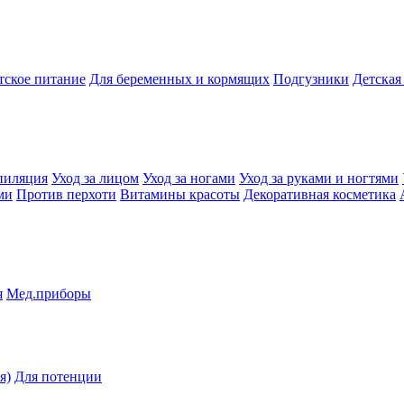
тское питание
Для беременных и кормящих
Подгузники
Детская
пиляция
Уход за лицом
Уход за ногами
Уход за руками и ногтями
ми
Против перхоти
Витамины красоты
Декоративная косметика
я
Мед.приборы
я)
Для потенции