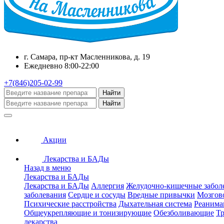
г. Самара, пр-кт Масленникова, д. 19
Ежедневно 8:00-22:00
+7(846)205-02-99
Найти
Найти
Акции
Лекарства и БАДы
Назад в меню
Лекарства и БАДы
Лекарства и БАДы
Аллергия
Желудочно-кишечные забол
заболевания
Сердце и сосуды
Вредные привычки
Мозгов
Психические расстройства
Дыхательная система
Реанима
Общеукрепляющие и тонизирующие
Обезболивающие
Тр
лекарства