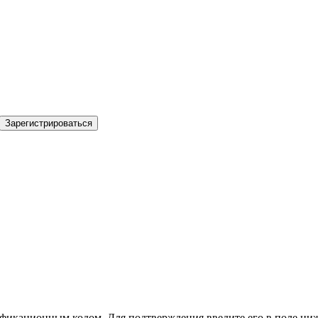
Зарегистрироваться
фикационным кодом. Для подтверждения введите его в поле ниж