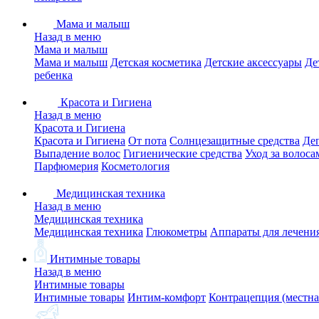
Мама и малыш
Назад в меню
Мама и малыш
Мама и малыш
Детская косметика
Детские аксессуары
Де
ребенка
Красота и Гигиена
Назад в меню
Красота и Гигиена
Красота и Гигиена
От пота
Солнцезащитные средства
Де
Выпадение волос
Гигиенические средства
Уход за волоса
Парфюмерия
Косметология
Медицинская техника
Назад в меню
Медицинская техника
Медицинская техника
Глюкометры
Аппараты для лечени
Интимные товары
Назад в меню
Интимные товары
Интимные товары
Интим-комфорт
Контрацепция (местна