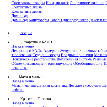
Спортивные товары
Йога, пилатес
Спортивное питание
Контактные линзы
Контактные линзы
Дом и сад
Дом и сад
Канцтовары
Товары для праздников
Декор и и
Акции
Лекарства и БАДы
Назад в меню
Лекарства и БАДы
Аллергия
Желудочно-кишечные забол
заболевания
Сердце и сосуды
Вредные привычки
Мозгов
Психические расстройства
Дыхательная система
Реанима
Общеукрепляющие и тонизирующие
Обезболивающие
Тр
лекарства
Мама и малыш
Назад в меню
Мама и малыш
Детская косметика
Детские аксессуары
Де
ребенка
Красота и Гигиена
Назад в меню