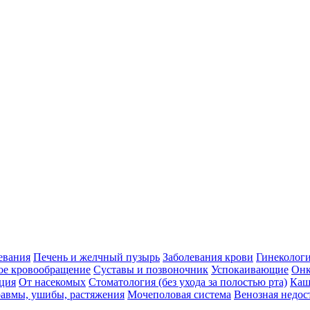
евания
Печень и желчный пузырь
Заболевания крови
Гинеколог
ое кровообращение
Суставы и позвоночник
Успокаивающие
Онк
ция
От насекомых
Стоматология (без ухода за полостью рта)
Каш
авмы, ушибы, растяжения
Мочеполовая система
Венозная недос