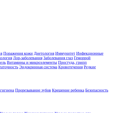
ия
Поражения кожи
Диетология
Иммунитет
Инфекционные
ология
Лор-заболевания
Заболевания глаз
Геморрой
ель
Витамины и микроэлементы
Простуда, грипп
таточность
Эндокринная система
Кровотечения
Редкие
 гигиена
Прорезывание зубов
Крещение ребенка
Безопасность