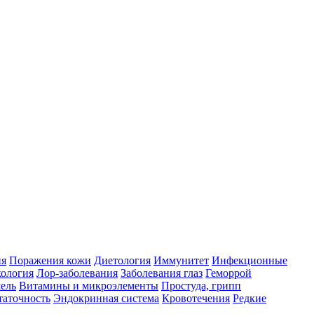
ия
Поражения кожи
Диетология
Иммунитет
Инфекционные
ология
Лор-заболевания
Заболевания глаз
Геморрой
ель
Витамины и микроэлементы
Простуда, грипп
таточность
Эндокринная система
Кровотечения
Редкие