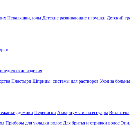
ких
Неваляшки, юлы
Детские развивающие игрушки
Детский тр
орки
опедические изделия
дства
Пластыри
Шприцы, системы для растворов
Уход за больн
Лежанки, домики
Переноски
Аквариумы и аксессуары
Ветаптека
ры
Приборы для укладки волос
Для бритья и стрижки волос
Эпи