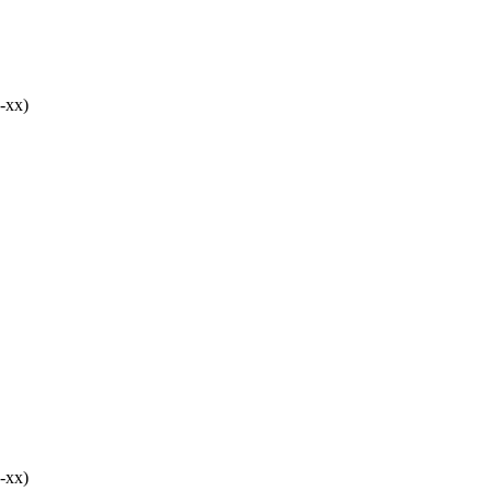
-хх)
-хх)