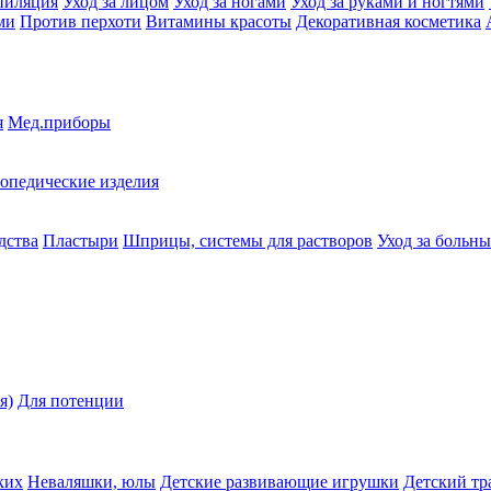
пиляция
Уход за лицом
Уход за ногами
Уход за руками и ногтями
ми
Против перхоти
Витамины красоты
Декоративная косметика
я
Мед.приборы
опедические изделия
дства
Пластыри
Шприцы, системы для растворов
Уход за больн
я)
Для потенции
ких
Неваляшки, юлы
Детские развивающие игрушки
Детский тр