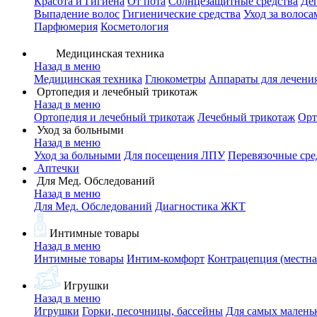
Красота и Гигиена
От пота
Солнцезащитные средства
Де
Выпадение волос
Гигиенические средства
Уход за волоса
Парфюмерия
Косметология
Медицинская техника
Назад в меню
Медицинская техника
Глюкометры
Аппараты для лечени
Ортопедия и лечебный трикотаж
Назад в меню
Ортопедия и лечебный трикотаж
Лечебный трикотаж
Орт
Уход за больными
Назад в меню
Уход за больными
Для посещения ЛПУ
Перевязочные сре
Аптечки
Для Мед. Обследований
Назад в меню
Для Мед. Обследований
Диагностика ЖКТ
Интимные товары
Назад в меню
Интимные товары
Интим-комфорт
Контрацепция (местна
Игрушки
Назад в меню
Игрушки
Горки, песочницы, бассейны
Для самых малень