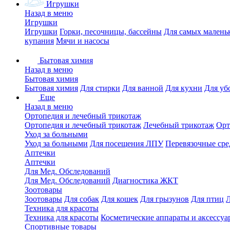
Игрушки
Назад в меню
Игрушки
Игрушки
Горки, песочницы, бассейны
Для самых малень
купания
Мячи и насосы
Бытовая химия
Назад в меню
Бытовая химия
Бытовая химия
Для стирки
Для ванной
Для кухни
Для уб
Еще
Назад в меню
Ортопедия и лечебный трикотаж
Ортопедия и лечебный трикотаж
Лечебный трикотаж
Орт
Уход за больными
Уход за больными
Для посещения ЛПУ
Перевязочные сре
Аптечки
Аптечки
Для Мед. Обследований
Для Мед. Обследований
Диагностика ЖКТ
Зоотовары
Зоотовары
Для собак
Для кошек
Для грызунов
Для птиц
Техника для красоты
Техника для красоты
Косметические аппараты и аксессуа
Спортивные товары