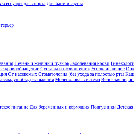
Аксессуары для спорта
Для бани и сауны
нтерьер
евания
Печень и желчный пузырь
Заболевания крови
Гинеколог
ое кровообращение
Суставы и позвоночник
Успокаивающие
Онк
ция
От насекомых
Стоматология (без ухода за полостью рта)
Каш
авмы, ушибы, растяжения
Мочеполовая система
Венозная недос
тское питание
Для беременных и кормящих
Подгузники
Детская