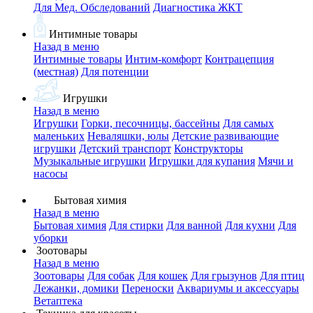
Для Мед. Обследований
Диагностика ЖКТ
Интимные товары
Назад в меню
Интимные товары
Интим-комфорт
Контрацепция
(местная)
Для потенции
Игрушки
Назад в меню
Игрушки
Горки, песочницы, бассейны
Для самых
маленьких
Неваляшки, юлы
Детские развивающие
игрушки
Детский транспорт
Конструкторы
Музыкальные игрушки
Игрушки для купания
Мячи и
насосы
Бытовая химия
Назад в меню
Бытовая химия
Для стирки
Для ванной
Для кухни
Для
уборки
Зоотовары
Назад в меню
Зоотовары
Для собак
Для кошек
Для грызунов
Для птиц
Лежанки, домики
Переноски
Аквариумы и аксессуары
Ветаптека