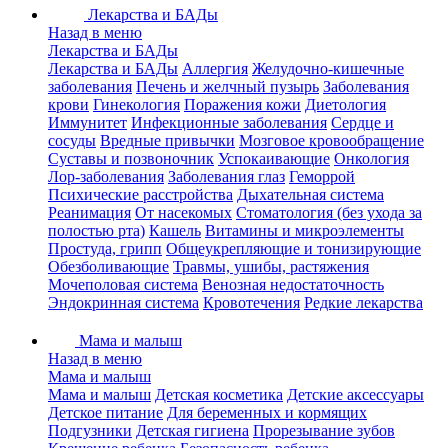
Лекарства и БАДы
Назад в меню
Лекарства и БАДы
Лекарства и БАДы
Аллергия
Желудочно-кишечные
заболевания
Печень и желчный пузырь
Заболевания
крови
Гинекология
Поражения кожи
Диетология
Иммунитет
Инфекционные заболевания
Сердце и
сосуды
Вредные привычки
Мозговое кровообращение
Суставы и позвоночник
Успокаивающие
Онкология
Лор-заболевания
Заболевания глаз
Геморрой
Психические расстройства
Дыхательная система
Реанимация
От насекомых
Стоматология (без ухода за
полостью рта)
Кашель
Витамины и микроэлементы
Простуда, грипп
Общеукрепляющие и тонизирующие
Обезболивающие
Травмы, ушибы, растяжения
Мочеполовая система
Венозная недостаточность
Эндокринная система
Кровотечения
Редкие лекарства
Мама и малыш
Назад в меню
Мама и малыш
Мама и малыш
Детская косметика
Детские аксессуары
Детское питание
Для беременных и кормящих
Подгузники
Детская гигиена
Прорезывание зубов