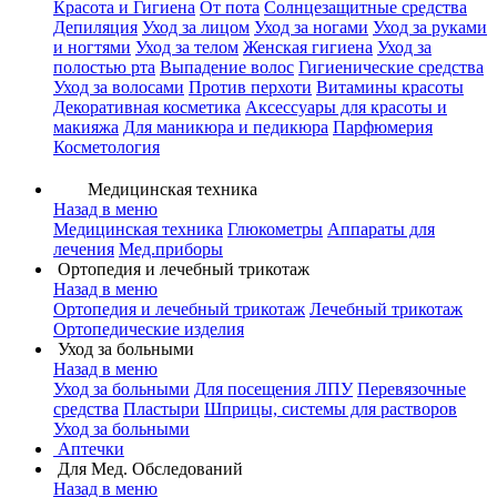
Красота и Гигиена
От пота
Солнцезащитные средства
Депиляция
Уход за лицом
Уход за ногами
Уход за руками
и ногтями
Уход за телом
Женская гигиена
Уход за
полостью рта
Выпадение волос
Гигиенические средства
Уход за волосами
Против перхоти
Витамины красоты
Декоративная косметика
Аксессуары для красоты и
макияжа
Для маникюра и педикюра
Парфюмерия
Косметология
Медицинская техника
Назад в меню
Медицинская техника
Глюкометры
Аппараты для
лечения
Мед.приборы
Ортопедия и лечебный трикотаж
Назад в меню
Ортопедия и лечебный трикотаж
Лечебный трикотаж
Ортопедические изделия
Уход за больными
Назад в меню
Уход за больными
Для посещения ЛПУ
Перевязочные
средства
Пластыри
Шприцы, системы для растворов
Уход за больными
Аптечки
Для Мед. Обследований
Назад в меню