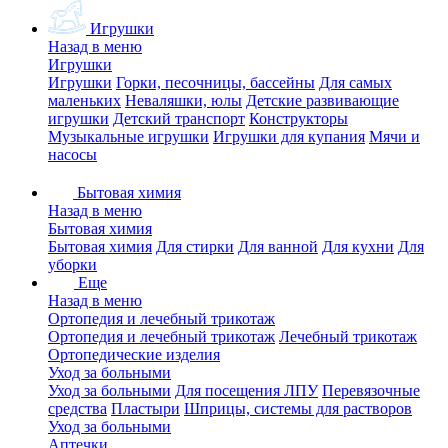
Игрушки
Назад в меню
Игрушки
Игрушки
Горки, песочницы, бассейны
Для самых
маленьких
Неваляшки, юлы
Детские развивающие
игрушки
Детский транспорт
Конструкторы
Музыкальные игрушки
Игрушки для купания
Мячи и
насосы
Бытовая химия
Назад в меню
Бытовая химия
Бытовая химия
Для стирки
Для ванной
Для кухни
Для
уборки
Еще
Назад в меню
Ортопедия и лечебный трикотаж
Ортопедия и лечебный трикотаж
Лечебный трикотаж
Ортопедические изделия
Уход за больными
Уход за больными
Для посещения ЛПУ
Перевязочные
средства
Пластыри
Шприцы, системы для растворов
Уход за больными
Аптечки