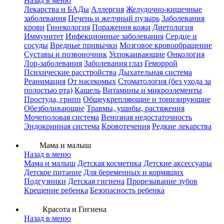
Назад в меню
Лекарства и БАДы
Аллергия
Желудочно-кишечные
заболевания
Печень и желчный пузырь
Заболевания
крови
Гинекология
Поражения кожи
Диетология
Иммунитет
Инфекционные заболевания
Сердце и
сосуды
Вредные привычки
Мозговое кровообращение
Суставы и позвоночник
Успокаивающие
Онкология
Лор-заболевания
Заболевания глаз
Геморрой
Психические расстройства
Дыхательная система
Реанимация
От насекомых
Стоматология (без ухода за
полостью рта)
Кашель
Витамины и микроэлементы
Простуда, грипп
Общеукрепляющие и тонизирующие
Обезболивающие
Травмы, ушибы, растяжения
Мочеполовая система
Венозная недостаточность
Эндокринная система
Кровотечения
Редкие лекарства
Мама и малыш
Назад в меню
Мама и малыш
Детская косметика
Детские аксессуары
Детское питание
Для беременных и кормящих
Подгузники
Детская гигиена
Прорезывание зубов
Крещение ребенка
Безопасность ребенка
Красота и Гигиена
Назад в меню