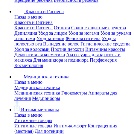
Крещение ребенка
Безопасность ребенка
Красота и Гигиена
Назад в меню
Красота и Гигиена
Красота и Гигиена
От пота
Солнцезащитные средства
Депиляция
Уход за лицом
Уход за ногами
Уход за руками
и ногтями
Уход за телом
Женская гигиена
Уход за
полостью рта
Выпадение волос
Гигиенические средства
Уход за волосами
Против перхоти
Витамины красоты
Декоративная косметика
Аксессуары для красоты и
макияжа
Для маникюра и педикюра
Парфюмерия
Косметология
Медицинская техника
Назад в меню
Медицинская техника
Медицинская техника
Глюкометры
Аппараты для
лечения
Мед.приборы
Интимные товары
Назад в меню
Интимные товары
Интимные товары
Интим-комфорт
Контрацепция
(местная)
Для потенции