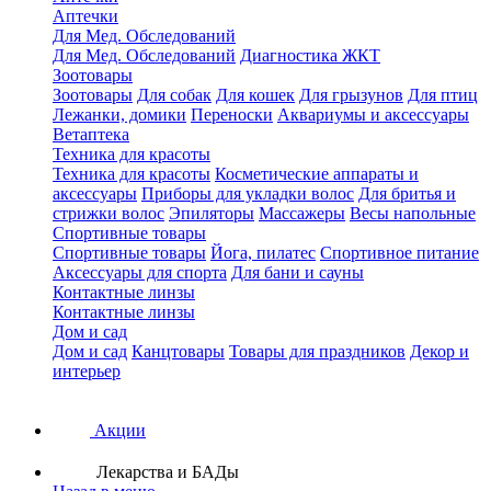
Аптечки
Для Мед. Обследований
Для Мед. Обследований
Диагностика ЖКТ
Зоотовары
Зоотовары
Для собак
Для кошек
Для грызунов
Для птиц
Лежанки, домики
Переноски
Аквариумы и аксессуары
Ветаптека
Техника для красоты
Техника для красоты
Косметические аппараты и
аксессуары
Приборы для укладки волос
Для бритья и
стрижки волос
Эпиляторы
Массажеры
Весы напольные
Спортивные товары
Спортивные товары
Йога, пилатес
Спортивное питание
Аксессуары для спорта
Для бани и сауны
Контактные линзы
Контактные линзы
Дом и сад
Дом и сад
Канцтовары
Товары для праздников
Декор и
интерьер
Акции
Лекарства и БАДы