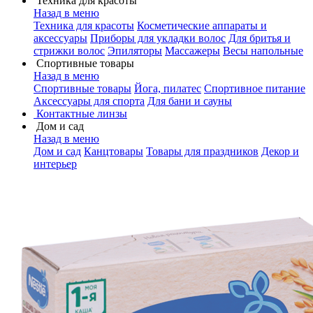
Техника для красоты
Назад в меню
Техника для красоты
Косметические аппараты и
аксессуары
Приборы для укладки волос
Для бритья и
стрижки волос
Эпиляторы
Массажеры
Весы напольные
Спортивные товары
Назад в меню
Спортивные товары
Йога, пилатес
Спортивное питание
Аксессуары для спорта
Для бани и сауны
Контактные линзы
Дом и сад
Назад в меню
Дом и сад
Канцтовары
Товары для праздников
Декор и
интерьер