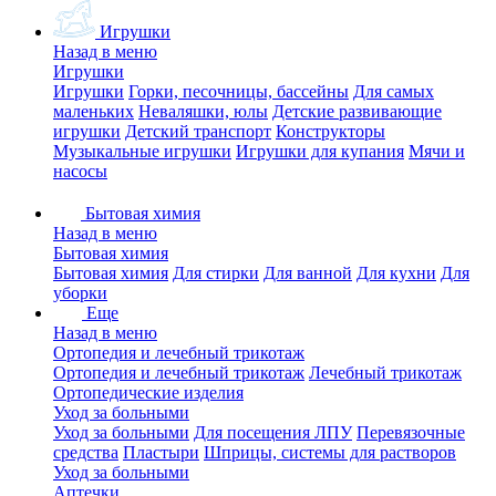
Игрушки
Назад в меню
Игрушки
Игрушки
Горки, песочницы, бассейны
Для самых
маленьких
Неваляшки, юлы
Детские развивающие
игрушки
Детский транспорт
Конструкторы
Музыкальные игрушки
Игрушки для купания
Мячи и
насосы
Бытовая химия
Назад в меню
Бытовая химия
Бытовая химия
Для стирки
Для ванной
Для кухни
Для
уборки
Еще
Назад в меню
Ортопедия и лечебный трикотаж
Ортопедия и лечебный трикотаж
Лечебный трикотаж
Ортопедические изделия
Уход за больными
Уход за больными
Для посещения ЛПУ
Перевязочные
средства
Пластыри
Шприцы, системы для растворов
Уход за больными
Аптечки