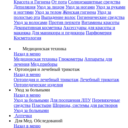
Красота и Гигиена
От пота
Солнцезащитные средства
Депиляция
Уход за лицом
Уход за ногами
Уход за руками
и ногтями
Уход за телом
Женская гигиена
Уход за
полостью рта
Выпадение волос
Гигиенические средства
Уход за волосами
Против перхоти
Витамины красоты
Декоративная косметика
Аксессуары для красоты и
макияжа
Для маникюра и педикюра
Парфюмерия
Косметология
Медицинская техника
Назад в меню
Медицинская техника
Глюкометры
Аппараты для
лечения
Мед.приборы
Ортопедия и лечебный трикотаж
Назад в меню
Ортопедия и лечебный трикотаж
Лечебный трикотаж
Ортопедические изделия
Уход за больными
Назад в меню
Уход за больными
Для посещения ЛПУ
Перевязочные
средства
Пластыри
Шприцы, системы для растворов
Уход за больными
Аптечки
Для Мед. Обследований
Назад в меню