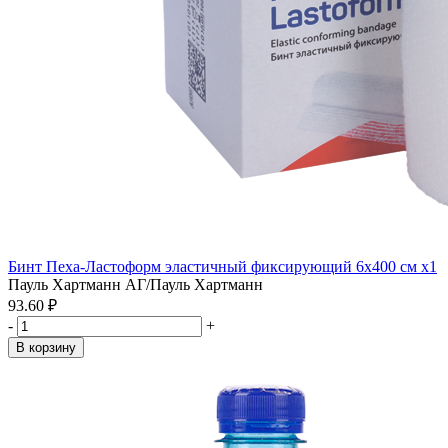
Бинт Пеха-Ластоформ эластичный фиксирующий 6х400 см x1
Пауль Хартманн АГ/Пауль Хартманн
93.60 ₽
-
+
В корзину