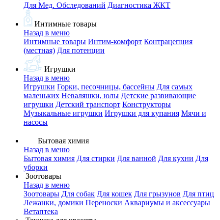
Для Мед. Обследований
Диагностика ЖКТ
Интимные товары
Назад в меню
Интимные товары
Интим-комфорт
Контрацепция
(местная)
Для потенции
Игрушки
Назад в меню
Игрушки
Горки, песочницы, бассейны
Для самых
маленьких
Неваляшки, юлы
Детские развивающие
игрушки
Детский транспорт
Конструкторы
Музыкальные игрушки
Игрушки для купания
Мячи и
насосы
Бытовая химия
Назад в меню
Бытовая химия
Для стирки
Для ванной
Для кухни
Для
уборки
Зоотовары
Назад в меню
Зоотовары
Для собак
Для кошек
Для грызунов
Для птиц
Лежанки, домики
Переноски
Аквариумы и аксессуары
Ветаптека