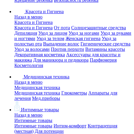
Крещение ребенка
Безопасность ребенка
Красота и Гигиена
Назад в меню
Красота и Гигиена
Красота и Гигиена
От пота
Солнцезащитные средства
Депиляция
Уход за лицом
Уход за ногами
Уход за руками
и ногтями
Уход за телом
Женская гигиена
Уход за
полостью рта
Выпадение волос
Гигиенические средства
Уход за волосами
Против перхоти
Витамины красоты
Декоративная косметика
Аксессуары для красоты и
макияжа
Для маникюра и педикюра
Парфюмерия
Косметология
Медицинская техника
Назад в меню
Медицинская техника
Медицинская техника
Глюкометры
Аппараты для
лечения
Мед.приборы
Интимные товары
Назад в меню
Интимные товары
Интимные товары
Интим-комфорт
Контрацепция
(местная)
Для потенции