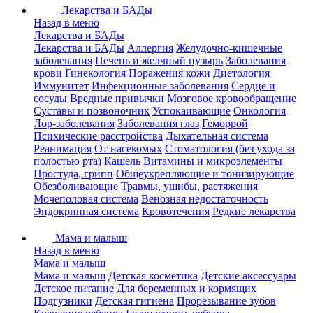
Лекарства и БАДы
Назад в меню
Лекарства и БАДы
Лекарства и БАДы
Аллергия
Желудочно-кишечные
заболевания
Печень и желчный пузырь
Заболевания
крови
Гинекология
Поражения кожи
Диетология
Иммунитет
Инфекционные заболевания
Сердце и
сосуды
Вредные привычки
Мозговое кровообращение
Суставы и позвоночник
Успокаивающие
Онкология
Лор-заболевания
Заболевания глаз
Геморрой
Психические расстройства
Дыхательная система
Реанимация
От насекомых
Стоматология (без ухода за
полостью рта)
Кашель
Витамины и микроэлементы
Простуда, грипп
Общеукрепляющие и тонизирующие
Обезболивающие
Травмы, ушибы, растяжения
Мочеполовая система
Венозная недостаточность
Эндокринная система
Кровотечения
Редкие лекарства
Мама и малыш
Назад в меню
Мама и малыш
Мама и малыш
Детская косметика
Детские аксессуары
Детское питание
Для беременных и кормящих
Подгузники
Детская гигиена
Прорезывание зубов