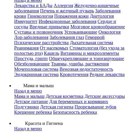
Назад в меню
Лекарства и БАДы
Аллергия
Желудочно-кишечные
заболевания
Печень и желчный пузырь
Заболевания
крови
Гинекология
Поражения кожи
Диетология
Иммунитет
Инфекционные заболевания
Сердце и
сосуды
Вредные привычки
Мозговое кровообращение
Суставы и позвоночник
Успокаивающие
Онкология
Лор-заболевания
Заболевания глаз
Геморрой
Психические расстройства
Дыхательная система
Реанимация
От насекомых
Стоматология (без ухода за
полостью рта)
Кашель
Витамины и микроэлементы
Простуда, грипп
Общеукрепляющие и тонизирующие
Обезболивающие
Травмы, ушибы, растяжения
Мочеполовая система
Венозная недостаточность
Эндокринная система
Кровотечения
Редкие лекарства
Мама и малыш
Назад в меню
Мама и малыш
Детская косметика
Детские аксессуары
Детское питание
Для беременных и кормящих
Подгузники
Детская гигиена
Прорезывание зубов
Крещение ребенка
Безопасность ребенка
Красота и Гигиена
Назад в меню