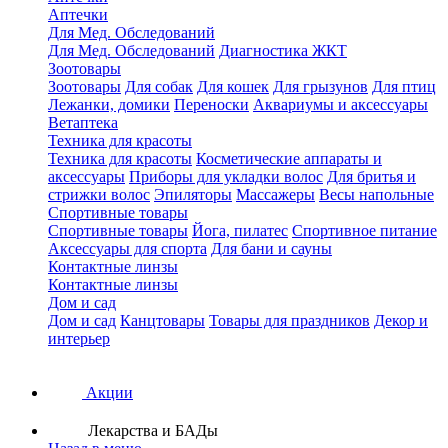
Аптечки
Для Мед. Обследований
Для Мед. Обследований
Диагностика ЖКТ
Зоотовары
Зоотовары
Для собак
Для кошек
Для грызунов
Для птиц
Лежанки, домики
Переноски
Аквариумы и аксессуары
Ветаптека
Техника для красоты
Техника для красоты
Косметические аппараты и
аксессуары
Приборы для укладки волос
Для бритья и
стрижки волос
Эпиляторы
Массажеры
Весы напольные
Спортивные товары
Спортивные товары
Йога, пилатес
Спортивное питание
Аксессуары для спорта
Для бани и сауны
Контактные линзы
Контактные линзы
Дом и сад
Дом и сад
Канцтовары
Товары для праздников
Декор и
интерьер
Акции
Лекарства и БАДы