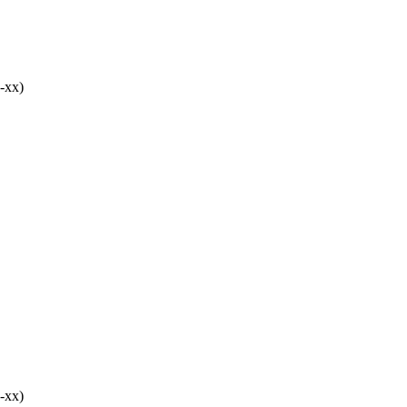
-хх)
-хх)