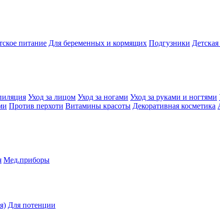
тское питание
Для беременных и кормящих
Подгузники
Детская
пиляция
Уход за лицом
Уход за ногами
Уход за руками и ногтями
ми
Против перхоти
Витамины красоты
Декоративная косметика
я
Мед.приборы
я)
Для потенции