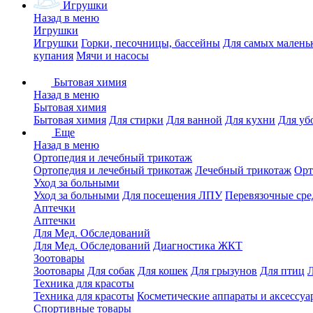
Игрушки
Назад в меню
Игрушки
Игрушки
Горки, песочницы, бассейны
Для самых малень
купания
Мячи и насосы
Бытовая химия
Назад в меню
Бытовая химия
Бытовая химия
Для стирки
Для ванной
Для кухни
Для уб
Еще
Назад в меню
Ортопедия и лечебный трикотаж
Ортопедия и лечебный трикотаж
Лечебный трикотаж
Орт
Уход за больными
Уход за больными
Для посещения ЛПУ
Перевязочные сре
Аптечки
Аптечки
Для Мед. Обследований
Для Мед. Обследований
Диагностика ЖКТ
Зоотовары
Зоотовары
Для собак
Для кошек
Для грызунов
Для птиц
Техника для красоты
Техника для красоты
Косметические аппараты и аксессуа
Спортивные товары