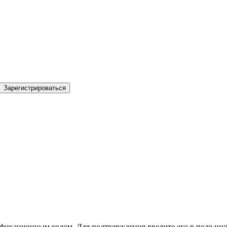
Зарегистрироваться
фикационным кодом. Для подтверждения введите его в поле ниж