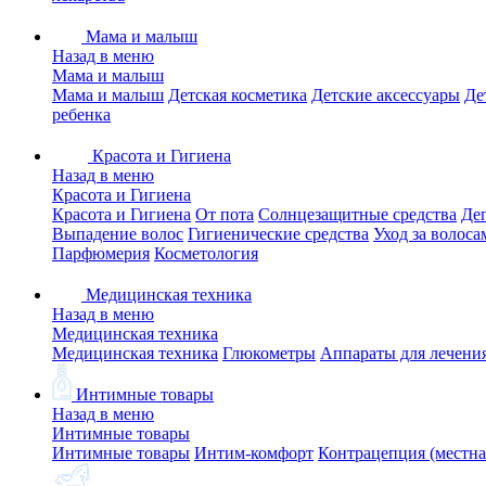
Мама и малыш
Назад в меню
Мама и малыш
Мама и малыш
Детская косметика
Детские аксессуары
Де
ребенка
Красота и Гигиена
Назад в меню
Красота и Гигиена
Красота и Гигиена
От пота
Солнцезащитные средства
Де
Выпадение волос
Гигиенические средства
Уход за волоса
Парфюмерия
Косметология
Медицинская техника
Назад в меню
Медицинская техника
Медицинская техника
Глюкометры
Аппараты для лечени
Интимные товары
Назад в меню
Интимные товары
Интимные товары
Интим-комфорт
Контрацепция (местна