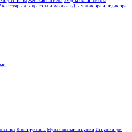
Уход за телом
Женская гигиена
Уход за полостью рта
Аксессуары для красоты и макияжа
Для маникюра и педикюра
ыми
анспорт
Конструкторы
Музыкальные игрушки
Игрушки для