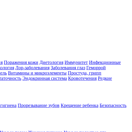
ия
Поражения кожи
Диетология
Иммунитет
Инфекционные
ология
Лор-заболевания
Заболевания глаз
Геморрой
ель
Витамины и микроэлементы
Простуда, грипп
таточность
Эндокринная система
Кровотечения
Редкие
 гигиена
Прорезывание зубов
Крещение ребенка
Безопасность