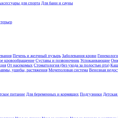
Аксессуары для спорта
Для бани и сауны
нтерьер
евания
Печень и желчный пузырь
Заболевания крови
Гинеколог
ое кровообращение
Суставы и позвоночник
Успокаивающие
Онк
ция
От насекомых
Стоматология (без ухода за полостью рта)
Каш
авмы, ушибы, растяжения
Мочеполовая система
Венозная недос
тское питание
Для беременных и кормящих
Подгузники
Детская