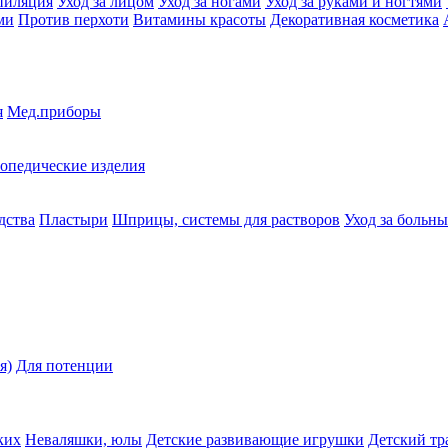
пиляция
Уход за лицом
Уход за ногами
Уход за руками и ногтями
ми
Против перхоти
Витамины красоты
Декоративная косметика
я
Мед.приборы
опедические изделия
дства
Пластыри
Шприцы, системы для растворов
Уход за больн
я)
Для потенции
ких
Неваляшки, юлы
Детские развивающие игрушки
Детский тр