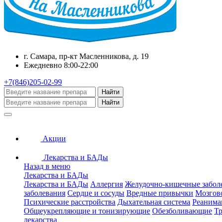
г. Самара, пр-кт Масленникова, д. 19
Ежедневно 8:00-22:00
+7(846)205-02-99
Найти
Найти
Акции
Лекарства и БАДы
Назад в меню
Лекарства и БАДы
Лекарства и БАДы
Аллергия
Желудочно-кишечные забол
заболевания
Сердце и сосуды
Вредные привычки
Мозгов
Психические расстройства
Дыхательная система
Реанима
Общеукрепляющие и тонизирующие
Обезболивающие
Тр
лекарства