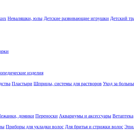
ких
Неваляшки, юлы
Детские развивающие игрушки
Детский тр
орки
опедические изделия
дства
Пластыри
Шприцы, системы для растворов
Уход за больн
Лежанки, домики
Переноски
Аквариумы и аксессуары
Ветаптека
ры
Приборы для укладки волос
Для бритья и стрижки волос
Эпи