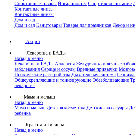
Спортивные товары
Йога, пилатес
Спортивное питание
Контактные линзы
Контактные линзы
Дом и сад
Дом и сад
Канцтовары
Товары для праздников
Декор и и
Акции
Лекарства и БАДы
Назад в меню
Лекарства и БАДы
Аллергия
Желудочно-кишечные забол
заболевания
Сердце и сосуды
Вредные привычки
Мозгов
Психические расстройства
Дыхательная система
Реанима
Общеукрепляющие и тонизирующие
Обезболивающие
Тр
лекарства
Мама и малыш
Назад в меню
Мама и малыш
Детская косметика
Детские аксессуары
Де
ребенка
Красота и Гигиена
Назад в меню