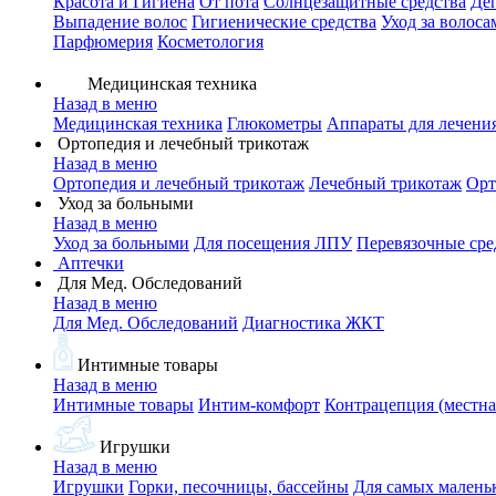
Красота и Гигиена
От пота
Солнцезащитные средства
Де
Выпадение волос
Гигиенические средства
Уход за волоса
Парфюмерия
Косметология
Медицинская техника
Назад в меню
Медицинская техника
Глюкометры
Аппараты для лечени
Ортопедия и лечебный трикотаж
Назад в меню
Ортопедия и лечебный трикотаж
Лечебный трикотаж
Орт
Уход за больными
Назад в меню
Уход за больными
Для посещения ЛПУ
Перевязочные сре
Аптечки
Для Мед. Обследований
Назад в меню
Для Мед. Обследований
Диагностика ЖКТ
Интимные товары
Назад в меню
Интимные товары
Интим-комфорт
Контрацепция (местна
Игрушки
Назад в меню
Игрушки
Горки, песочницы, бассейны
Для самых малень