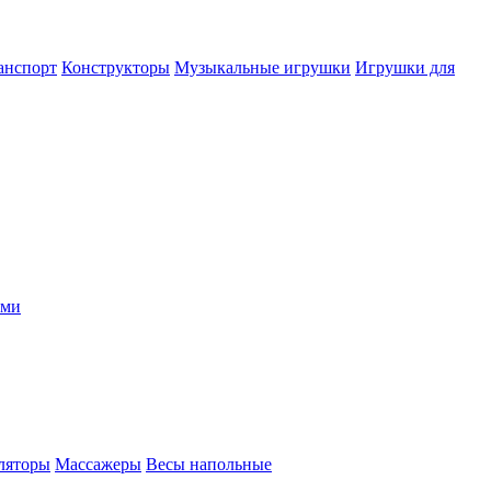
анспорт
Конструкторы
Музыкальные игрушки
Игрушки для
ыми
ляторы
Массажеры
Весы напольные