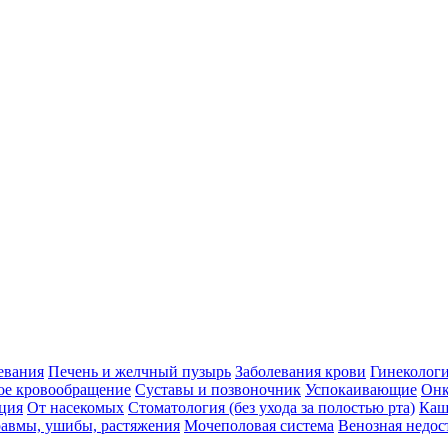
евания
Печень и желчный пузырь
Заболевания крови
Гинеколог
ое кровообращение
Суставы и позвоночник
Успокаивающие
Онк
ция
От насекомых
Стоматология (без ухода за полостью рта)
Каш
авмы, ушибы, растяжения
Мочеполовая система
Венозная недос