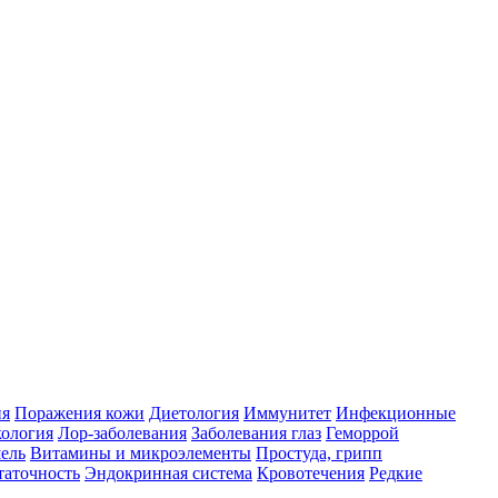
ия
Поражения кожи
Диетология
Иммунитет
Инфекционные
ология
Лор-заболевания
Заболевания глаз
Геморрой
ель
Витамины и микроэлементы
Простуда, грипп
таточность
Эндокринная система
Кровотечения
Редкие