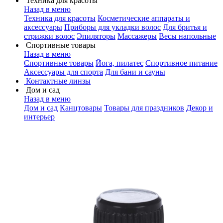
Техника для красоты
Назад в меню
Техника для красоты
Косметические аппараты и
аксессуары
Приборы для укладки волос
Для бритья и
стрижки волос
Эпиляторы
Массажеры
Весы напольные
Спортивные товары
Назад в меню
Спортивные товары
Йога, пилатес
Спортивное питание
Аксессуары для спорта
Для бани и сауны
Контактные линзы
Дом и сад
Назад в меню
Дом и сад
Канцтовары
Товары для праздников
Декор и
интерьер