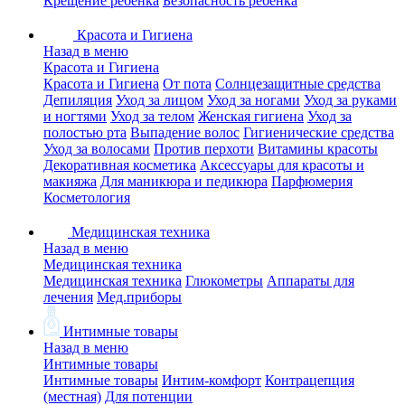
Крещение ребенка
Безопасность ребенка
Красота и Гигиена
Назад в меню
Красота и Гигиена
Красота и Гигиена
От пота
Солнцезащитные средства
Депиляция
Уход за лицом
Уход за ногами
Уход за руками
и ногтями
Уход за телом
Женская гигиена
Уход за
полостью рта
Выпадение волос
Гигиенические средства
Уход за волосами
Против перхоти
Витамины красоты
Декоративная косметика
Аксессуары для красоты и
макияжа
Для маникюра и педикюра
Парфюмерия
Косметология
Медицинская техника
Назад в меню
Медицинская техника
Медицинская техника
Глюкометры
Аппараты для
лечения
Мед.приборы
Интимные товары
Назад в меню
Интимные товары
Интимные товары
Интим-комфорт
Контрацепция
(местная)
Для потенции