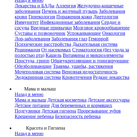
Назад в меню
Лекарства и БАДы
Аллергия
Желудочно-кишечные
заболевания
Печень и желчный пузырь
Заболевания
крови
Гинекология
Поражения кожи
Диетология
Иммунитет
Инфекционные заболевания
Сердце и
сосуды
Вредные привычки
Мозговое кровообращение
Суставы и позвоночник
Успокаивающие
Онкология
Лор-заболевания
Заболевания глаз
Геморрой
Психические расстройства
Дыхательная система
Реанимация
От насекомых
Стоматология (без ухода за
полостью рта)
Кашель
Витамины и микроэлементы
Простуда, грипп
Общеукрепляющие и тонизирующие
Обезболивающие
Травмы, ушибы, растяжения
Мочеполовая система
Венозная недостаточность
Эндокринная система
Кровотечения
Редкие лекарства
Мама и малыш
Назад в меню
Мама и малыш
Детская косметика
Детские аксессуары
Детское питание
Для беременных и кормящих
Подгузники
Детская гигиена
Прорезывание зубов
Крещение ребенка
Безопасность ребенка
Красота и Гигиена
Назад в меню