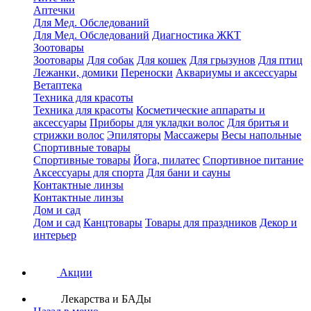
Аптечки
Для Мед. Обследований
Для Мед. Обследований
Диагностика ЖКТ
Зоотовары
Зоотовары
Для собак
Для кошек
Для грызунов
Для птиц
Лежанки, домики
Переноски
Аквариумы и аксессуары
Ветаптека
Техника для красоты
Техника для красоты
Косметические аппараты и
аксессуары
Приборы для укладки волос
Для бритья и
стрижки волос
Эпиляторы
Массажеры
Весы напольные
Спортивные товары
Спортивные товары
Йога, пилатес
Спортивное питание
Аксессуары для спорта
Для бани и сауны
Контактные линзы
Контактные линзы
Дом и сад
Дом и сад
Канцтовары
Товары для праздников
Декор и
интерьер
Акции
Лекарства и БАДы