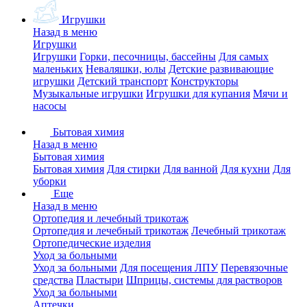
Игрушки
Назад в меню
Игрушки
Игрушки
Горки, песочницы, бассейны
Для самых
маленьких
Неваляшки, юлы
Детские развивающие
игрушки
Детский транспорт
Конструкторы
Музыкальные игрушки
Игрушки для купания
Мячи и
насосы
Бытовая химия
Назад в меню
Бытовая химия
Бытовая химия
Для стирки
Для ванной
Для кухни
Для
уборки
Еще
Назад в меню
Ортопедия и лечебный трикотаж
Ортопедия и лечебный трикотаж
Лечебный трикотаж
Ортопедические изделия
Уход за больными
Уход за больными
Для посещения ЛПУ
Перевязочные
средства
Пластыри
Шприцы, системы для растворов
Уход за больными
Аптечки