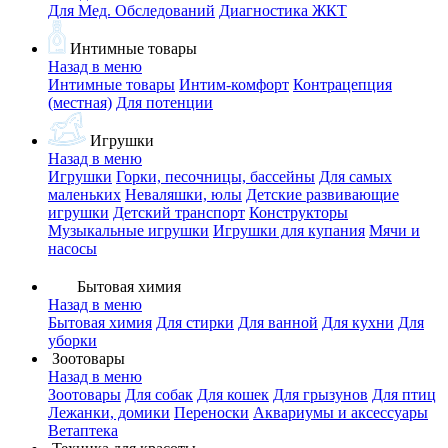
Для Мед. Обследований
Диагностика ЖКТ
Интимные товары
Назад в меню
Интимные товары
Интим-комфорт
Контрацепция
(местная)
Для потенции
Игрушки
Назад в меню
Игрушки
Горки, песочницы, бассейны
Для самых
маленьких
Неваляшки, юлы
Детские развивающие
игрушки
Детский транспорт
Конструкторы
Музыкальные игрушки
Игрушки для купания
Мячи и
насосы
Бытовая химия
Назад в меню
Бытовая химия
Для стирки
Для ванной
Для кухни
Для
уборки
Зоотовары
Назад в меню
Зоотовары
Для собак
Для кошек
Для грызунов
Для птиц
Лежанки, домики
Переноски
Аквариумы и аксессуары
Ветаптека