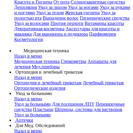
Красота и Гигиена
От пота
Солнцезащитные средства
Депиляция
Уход за лицом
Уход за ногами
Уход за руками
и ногтями
Уход за телом
Женская гигиена
Уход за
полостью рта
Выпадение волос
Гигиенические средства
Уход за волосами
Против перхоти
Витамины красоты
Декоративная косметика
Аксессуары для красоты и
макияжа
Для маникюра и педикюра
Парфюмерия
Косметология
Медицинская техника
Назад в меню
Медицинская техника
Глюкометры
Аппараты для
лечения
Мед.приборы
Ортопедия и лечебный трикотаж
Назад в меню
Ортопедия и лечебный трикотаж
Лечебный трикотаж
Ортопедические изделия
Уход за больными
Назад в меню
Уход за больными
Для посещения ЛПУ
Перевязочные
средства
Пластыри
Шприцы, системы для растворов
Уход за больными
Аптечки
Для Мед. Обследований
Назад в меню