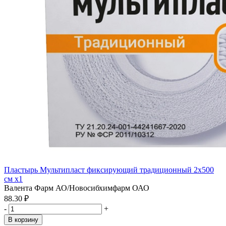
Пластырь Мультипласт фиксирующий традиционный 2х500
см x1
Валента Фарм АО/Новосибхимфарм ОАО
88.30 ₽
-
+
В корзину