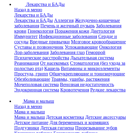
Лекарства и БАДы
Назад в меню
Лекарства и БАДы
Лекарства и БАДы
Аллергия
Желудочно-кишечные
заболевания
Печень и желчный пузырь
Заболевания
крови
Гинекология
Поражения кожи
Диетология
Иммунитет
Инфекционные заболевания
Сердце и
сосуды
Вредные привычки
Мозговое кровообращение
Суставы и позвоночник
Успокаивающие
Онкология
Лор-заболевания
Заболевания глаз
Геморрой
Психические расстройства
Дыхательная система
Реанимация
От насекомых
Стоматология (без ухода за
полостью рта)
Кашель
Витамины и микроэлементы
Простуда, грипп
Общеукрепляющие и тонизирующие
Обезболивающие
Травмы, ушибы, растяжения
Мочеполовая система
Венозная недостаточность
Эндокринная система
Кровотечения
Редкие лекарства
Мама и малыш
Назад в меню
Мама и малыш
Мама и малыш
Детская косметика
Детские аксессуары
Детское питание
Для беременных и кормящих
Подгузники
Детская гигиена
Прорезывание зубов