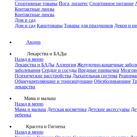
Спортивные товары
Йога, пилатес
Спортивное питание
Контактные линзы
Контактные линзы
Дом и сад
Дом и сад
Канцтовары
Товары для праздников
Декор и и
Акции
Лекарства и БАДы
Назад в меню
Лекарства и БАДы
Аллергия
Желудочно-кишечные забол
заболевания
Сердце и сосуды
Вредные привычки
Мозгов
Психические расстройства
Дыхательная система
Реанима
Общеукрепляющие и тонизирующие
Обезболивающие
Тр
лекарства
Мама и малыш
Назад в меню
Мама и малыш
Детская косметика
Детские аксессуары
Де
ребенка
Красота и Гигиена
Назад в меню