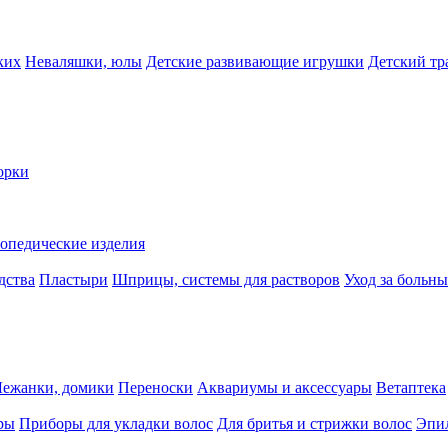
ких
Неваляшки, юлы
Детские развивающие игрушки
Детский тр
орки
опедические изделия
дства
Пластыри
Шприцы, системы для растворов
Уход за больн
Лежанки, домики
Переноски
Аквариумы и аксессуары
Ветаптека
ры
Приборы для укладки волос
Для бритья и стрижки волос
Эпи