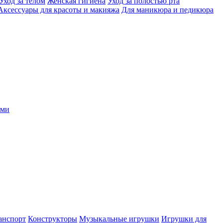
Уход за телом
Женская гигиена
Уход за полостью рта
Аксессуары для красоты и макияжа
Для маникюра и педикюра
ыми
анспорт
Конструкторы
Музыкальные игрушки
Игрушки для