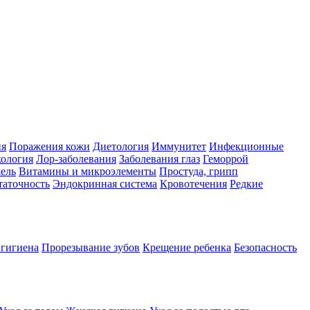
ия
Поражения кожи
Диетология
Иммунитет
Инфекционные
ология
Лор-заболевания
Заболевания глаз
Геморрой
ель
Витамины и микроэлементы
Простуда, грипп
таточность
Эндокринная система
Кровотечения
Редкие
 гигиена
Прорезывание зубов
Крещение ребенка
Безопасность