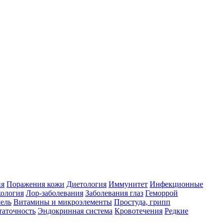
ия
Поражения кожи
Диетология
Иммунитет
Инфекционные
ология
Лор-заболевания
Заболевания глаз
Геморрой
ель
Витамины и микроэлементы
Простуда, грипп
таточность
Эндокринная система
Кровотечения
Редкие