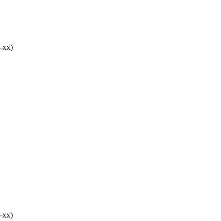
-хх)
-хх)