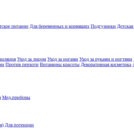
тское питание
Для беременных и кормящих
Подгузники
Детская
пиляция
Уход за лицом
Уход за ногами
Уход за руками и ногтями
ми
Против перхоти
Витамины красоты
Декоративная косметика
я
Мед.приборы
я)
Для потенции