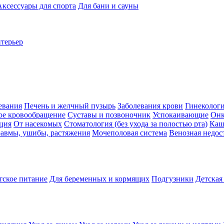
Аксессуары для спорта
Для бани и сауны
нтерьер
евания
Печень и желчный пузырь
Заболевания крови
Гинеколог
ое кровообращение
Суставы и позвоночник
Успокаивающие
Онк
ция
От насекомых
Стоматология (без ухода за полостью рта)
Каш
авмы, ушибы, растяжения
Мочеполовая система
Венозная недос
тское питание
Для беременных и кормящих
Подгузники
Детская