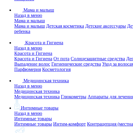
Мама и малыш
Назад в меню
Мама и малыш
Мама и малыш
Детская косметика
Детские аксессуары
Де
ребенка
Красота и Гигиена
Назад в меню
Красота и Гигиена
Красота и Гигиена
От пота
Солнцезащитные средства
Де
Выпадение волос
Гигиенические средства
Уход за волоса
Парфюмерия
Косметология
Медицинская техника
Назад в меню
Медицинская техника
Медицинская техника
Глюкометры
Аппараты для лечени
Интимные товары
Назад в меню
Интимные товары
Интимные товары
Интим-комфорт
Контрацепция (местна