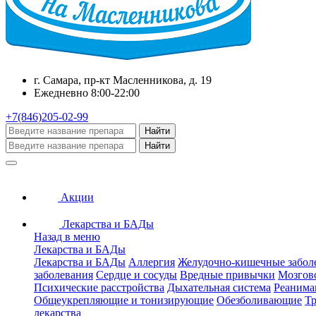
г. Самара, пр-кт Масленникова, д. 19
Ежедневно 8:00-22:00
+7(846)205-02-99
Найти
Найти
Акции
Лекарства и БАДы
Назад в меню
Лекарства и БАДы
Лекарства и БАДы
Аллергия
Желудочно-кишечные забол
заболевания
Сердце и сосуды
Вредные привычки
Мозгов
Психические расстройства
Дыхательная система
Реанима
Общеукрепляющие и тонизирующие
Обезболивающие
Тр
лекарства