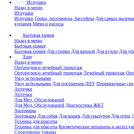
Игрушки
Назад в меню
Игрушки
Игрушки
Горки, песочницы, бассейны
Для самых малень
купания
Мячи и насосы
Бытовая химия
Назад в меню
Бытовая химия
Бытовая химия
Для стирки
Для ванной
Для кухни
Для уб
Еще
Назад в меню
Ортопедия и лечебный трикотаж
Ортопедия и лечебный трикотаж
Лечебный трикотаж
Орт
Уход за больными
Уход за больными
Для посещения ЛПУ
Перевязочные сре
Аптечки
Аптечки
Для Мед. Обследований
Для Мед. Обследований
Диагностика ЖКТ
Зоотовары
Зоотовары
Для собак
Для кошек
Для грызунов
Для птиц
Техника для красоты
Техника для красоты
Косметические аппараты и аксессуа
Спортивные товары