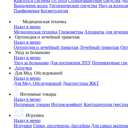
Красота и Гигиена
От пота
Солнцезащитные средства
Де
Выпадение волос
Гигиенические средства
Уход за волоса
Парфюмерия
Косметология
Медицинская техника
Назад в меню
Медицинская техника
Глюкометры
Аппараты для лечени
Ортопедия и лечебный трикотаж
Назад в меню
Ортопедия и лечебный трикотаж
Лечебный трикотаж
Орт
Уход за больными
Назад в меню
Уход за больными
Для посещения ЛПУ
Перевязочные сре
Аптечки
Для Мед. Обследований
Назад в меню
Для Мед. Обследований
Диагностика ЖКТ
Интимные товары
Назад в меню
Интимные товары
Интим-комфорт
Контрацепция (местна
Игрушки
Назад в меню
Игрушки
Горки, песочницы, бассейны
Для самых малень