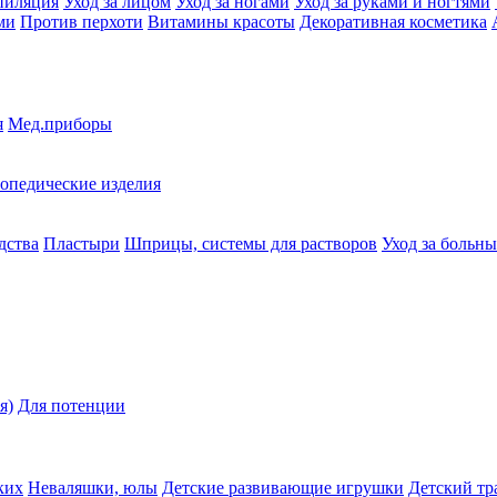
пиляция
Уход за лицом
Уход за ногами
Уход за руками и ногтями
ми
Против перхоти
Витамины красоты
Декоративная косметика
я
Мед.приборы
опедические изделия
дства
Пластыри
Шприцы, системы для растворов
Уход за больн
я)
Для потенции
ких
Неваляшки, юлы
Детские развивающие игрушки
Детский тр