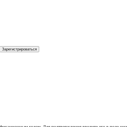
Зарегистрироваться
фикационным кодом. Для подтверждения введите его в поле ниж