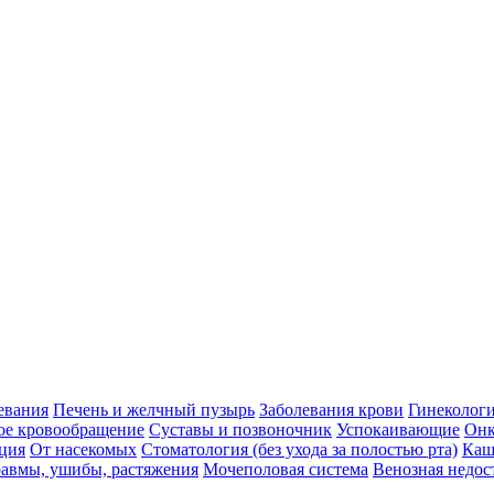
евания
Печень и желчный пузырь
Заболевания крови
Гинеколог
ое кровообращение
Суставы и позвоночник
Успокаивающие
Онк
ция
От насекомых
Стоматология (без ухода за полостью рта)
Каш
авмы, ушибы, растяжения
Мочеполовая система
Венозная недос