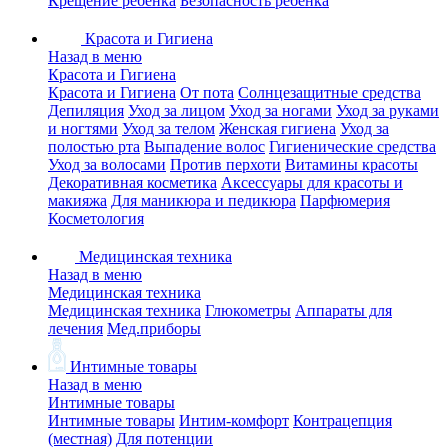
Крещение ребенка
Безопасность ребенка
Красота и Гигиена
Назад в меню
Красота и Гигиена
Красота и Гигиена
От пота
Солнцезащитные средства
Депиляция
Уход за лицом
Уход за ногами
Уход за руками
и ногтями
Уход за телом
Женская гигиена
Уход за
полостью рта
Выпадение волос
Гигиенические средства
Уход за волосами
Против перхоти
Витамины красоты
Декоративная косметика
Аксессуары для красоты и
макияжа
Для маникюра и педикюра
Парфюмерия
Косметология
Медицинская техника
Назад в меню
Медицинская техника
Медицинская техника
Глюкометры
Аппараты для
лечения
Мед.приборы
Интимные товары
Назад в меню
Интимные товары
Интимные товары
Интим-комфорт
Контрацепция
(местная)
Для потенции