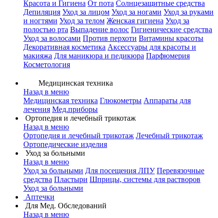
Красота и Гигиена
От пота
Солнцезащитные средства
Депиляция
Уход за лицом
Уход за ногами
Уход за руками
и ногтями
Уход за телом
Женская гигиена
Уход за
полостью рта
Выпадение волос
Гигиенические средства
Уход за волосами
Против перхоти
Витамины красоты
Декоративная косметика
Аксессуары для красоты и
макияжа
Для маникюра и педикюра
Парфюмерия
Косметология
Медицинская техника
Назад в меню
Медицинская техника
Глюкометры
Аппараты для
лечения
Мед.приборы
Ортопедия и лечебный трикотаж
Назад в меню
Ортопедия и лечебный трикотаж
Лечебный трикотаж
Ортопедические изделия
Уход за больными
Назад в меню
Уход за больными
Для посещения ЛПУ
Перевязочные
средства
Пластыри
Шприцы, системы для растворов
Уход за больными
Аптечки
Для Мед. Обследований
Назад в меню