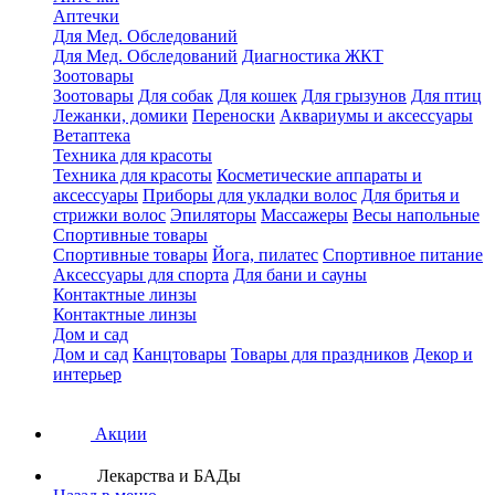
Аптечки
Для Мед. Обследований
Для Мед. Обследований
Диагностика ЖКТ
Зоотовары
Зоотовары
Для собак
Для кошек
Для грызунов
Для птиц
Лежанки, домики
Переноски
Аквариумы и аксессуары
Ветаптека
Техника для красоты
Техника для красоты
Косметические аппараты и
аксессуары
Приборы для укладки волос
Для бритья и
стрижки волос
Эпиляторы
Массажеры
Весы напольные
Спортивные товары
Спортивные товары
Йога, пилатес
Спортивное питание
Аксессуары для спорта
Для бани и сауны
Контактные линзы
Контактные линзы
Дом и сад
Дом и сад
Канцтовары
Товары для праздников
Декор и
интерьер
Акции
Лекарства и БАДы