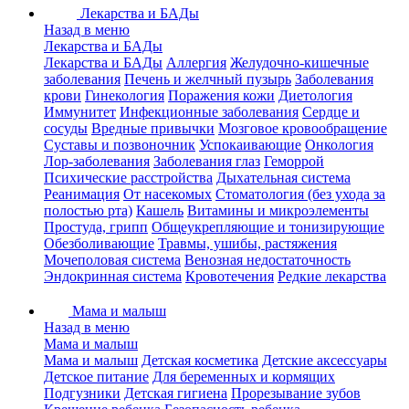
Лекарства и БАДы
Назад в меню
Лекарства и БАДы
Лекарства и БАДы
Аллергия
Желудочно-кишечные
заболевания
Печень и желчный пузырь
Заболевания
крови
Гинекология
Поражения кожи
Диетология
Иммунитет
Инфекционные заболевания
Сердце и
сосуды
Вредные привычки
Мозговое кровообращение
Суставы и позвоночник
Успокаивающие
Онкология
Лор-заболевания
Заболевания глаз
Геморрой
Психические расстройства
Дыхательная система
Реанимация
От насекомых
Стоматология (без ухода за
полостью рта)
Кашель
Витамины и микроэлементы
Простуда, грипп
Общеукрепляющие и тонизирующие
Обезболивающие
Травмы, ушибы, растяжения
Мочеполовая система
Венозная недостаточность
Эндокринная система
Кровотечения
Редкие лекарства
Мама и малыш
Назад в меню
Мама и малыш
Мама и малыш
Детская косметика
Детские аксессуары
Детское питание
Для беременных и кормящих
Подгузники
Детская гигиена
Прорезывание зубов