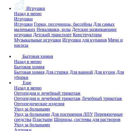
Игрушки
Назад в меню
Игрушки
Игрушки
Горки, песочницы, бассейны
Для самых
маленьких
Неваляшки, юлы
Детские развивающие
игрушки
Детский транспорт
Конструкторы
Музыкальные игрушки
Игрушки для купания
Мячи и
насосы
Бытовая химия
Назад в меню
Бытовая химия
Бытовая химия
Для стирки
Для ванной
Для кухни
Для
уборки
Еще
Назад в меню
Ортопедия и лечебный трикотаж
Ортопедия и лечебный трикотаж
Лечебный трикотаж
Ортопедические изделия
Уход за больными
Уход за больными
Для посещения ЛПУ
Перевязочные
средства
Пластыри
Шприцы, системы для растворов
Уход за больными
Аптечки