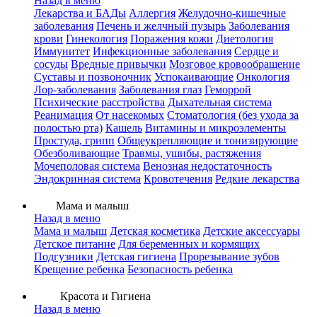
Назад в меню
Лекарства и БАДы
Аллергия
Желудочно-кишечные
заболевания
Печень и желчный пузырь
Заболевания
крови
Гинекология
Поражения кожи
Диетология
Иммунитет
Инфекционные заболевания
Сердце и
сосуды
Вредные привычки
Мозговое кровообращение
Суставы и позвоночник
Успокаивающие
Онкология
Лор-заболевания
Заболевания глаз
Геморрой
Психические расстройства
Дыхательная система
Реанимация
От насекомых
Стоматология (без ухода за
полостью рта)
Кашель
Витамины и микроэлементы
Простуда, грипп
Общеукрепляющие и тонизирующие
Обезболивающие
Травмы, ушибы, растяжения
Мочеполовая система
Венозная недостаточность
Эндокринная система
Кровотечения
Редкие лекарства
Мама и малыш
Назад в меню
Мама и малыш
Детская косметика
Детские аксессуары
Детское питание
Для беременных и кормящих
Подгузники
Детская гигиена
Прорезывание зубов
Крещение ребенка
Безопасность ребенка
Красота и Гигиена
Назад в меню