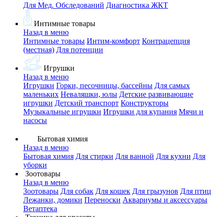
Для Мед. Обследований
Диагностика ЖКТ
Интимные товары
Назад в меню
Интимные товары
Интим-комфорт
Контрацепция
(местная)
Для потенции
Игрушки
Назад в меню
Игрушки
Горки, песочницы, бассейны
Для самых
маленьких
Неваляшки, юлы
Детские развивающие
игрушки
Детский транспорт
Конструкторы
Музыкальные игрушки
Игрушки для купания
Мячи и
насосы
Бытовая химия
Назад в меню
Бытовая химия
Для стирки
Для ванной
Для кухни
Для
уборки
Зоотовары
Назад в меню
Зоотовары
Для собак
Для кошек
Для грызунов
Для птиц
Лежанки, домики
Переноски
Аквариумы и аксессуары
Ветаптека