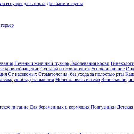
Аксессуары для спорта
Для бани и сауны
нтерьер
евания
Печень и желчный пузырь
Заболевания крови
Гинеколог
ое кровообращение
Суставы и позвоночник
Успокаивающие
Онк
ция
От насекомых
Стоматология (без ухода за полостью рта)
Каш
авмы, ушибы, растяжения
Мочеполовая система
Венозная недос
тское питание
Для беременных и кормящих
Подгузники
Детская