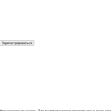
Зарегистрироваться
фикационным кодом. Для подтверждения введите его в поле ниж