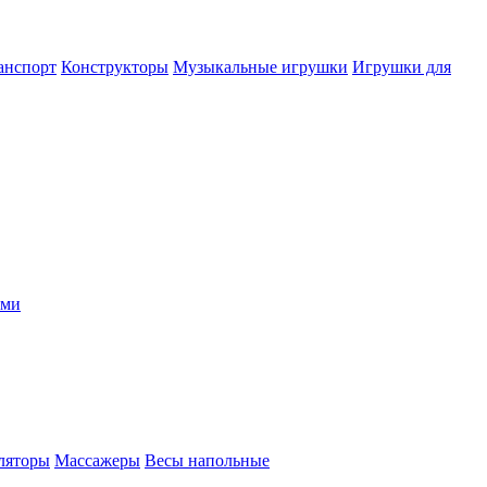
анспорт
Конструкторы
Музыкальные игрушки
Игрушки для
ыми
ляторы
Массажеры
Весы напольные