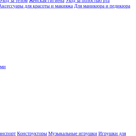
Уход за телом
Женская гигиена
Уход за полостью рта
Аксессуары для красоты и макияжа
Для маникюра и педикюра
ыми
анспорт
Конструкторы
Музыкальные игрушки
Игрушки для