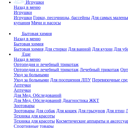
Игрушки
Назад в меню
Игрушки
Игрушки
Горки, песочницы, бассейны
Для самых малень
купания
Мячи и насосы
Бытовая химия
Назад в меню
Бытовая химия
Бытовая химия
Для стирки
Для ванной
Для кухни
Для уб
Еще
Назад в меню
Ортопедия и лечебный трикотаж
Ортопедия и лечебный трикотаж
Лечебный трикотаж
Орт
Уход за больными
Уход за больными
Для посещения ЛПУ
Перевязочные сре
Аптечки
Аптечки
Для Мед. Обследований
Для Мед. Обследований
Диагностика ЖКТ
Зоотовары
Зоотовары
Для собак
Для кошек
Для грызунов
Для птиц
Техника для красоты
Техника для красоты
Косметические аппараты и аксессуа
Спортивные товары