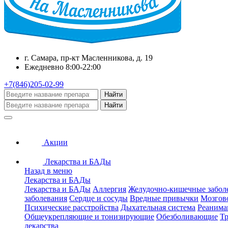
г. Самара, пр-кт Масленникова, д. 19
Ежедневно 8:00-22:00
+7(846)205-02-99
Найти
Найти
Акции
Лекарства и БАДы
Назад в меню
Лекарства и БАДы
Лекарства и БАДы
Аллергия
Желудочно-кишечные забол
заболевания
Сердце и сосуды
Вредные привычки
Мозгов
Психические расстройства
Дыхательная система
Реанима
Общеукрепляющие и тонизирующие
Обезболивающие
Тр
лекарства