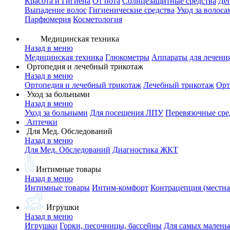
Красота и Гигиена
От пота
Солнцезащитные средства
Де
Выпадение волос
Гигиенические средства
Уход за волоса
Парфюмерия
Косметология
Медицинская техника
Назад в меню
Медицинская техника
Глюкометры
Аппараты для лечени
Ортопедия и лечебный трикотаж
Назад в меню
Ортопедия и лечебный трикотаж
Лечебный трикотаж
Орт
Уход за больными
Назад в меню
Уход за больными
Для посещения ЛПУ
Перевязочные сре
Аптечки
Для Мед. Обследований
Назад в меню
Для Мед. Обследований
Диагностика ЖКТ
Интимные товары
Назад в меню
Интимные товары
Интим-комфорт
Контрацепция (местна
Игрушки
Назад в меню
Игрушки
Горки, песочницы, бассейны
Для самых малень