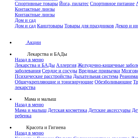
Спортивные товары
Йога, пилатес
Спортивное питание
Контактные линзы
Контактные линзы
Дом и сад
Дом и сад
Канцтовары
Товары для праздников
Декор и и
Акции
Лекарства и БАДы
Назад в меню
Лекарства и БАДы
Аллергия
Желудочно-кишечные забол
заболевания
Сердце и сосуды
Вредные привычки
Мозгов
Психические расстройства
Дыхательная система
Реанима
Общеукрепляющие и тонизирующие
Обезболивающие
Тр
лекарства
Мама и малыш
Назад в меню
Мама и малыш
Детская косметика
Детские аксессуары
Де
ребенка
Красота и Гигиена
Назад в меню