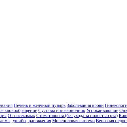
евания
Печень и желчный пузырь
Заболевания крови
Гинеколог
ое кровообращение
Суставы и позвоночник
Успокаивающие
Онк
ция
От насекомых
Стоматология (без ухода за полостью рта)
Каш
авмы, ушибы, растяжения
Мочеполовая система
Венозная недос