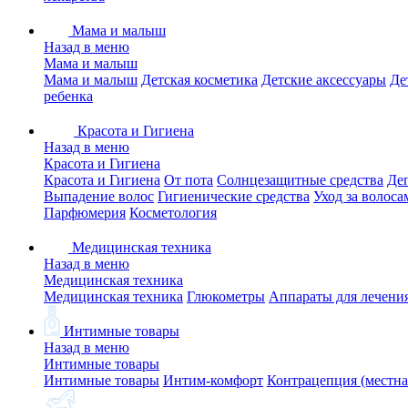
Мама и малыш
Назад в меню
Мама и малыш
Мама и малыш
Детская косметика
Детские аксессуары
Де
ребенка
Красота и Гигиена
Назад в меню
Красота и Гигиена
Красота и Гигиена
От пота
Солнцезащитные средства
Де
Выпадение волос
Гигиенические средства
Уход за волоса
Парфюмерия
Косметология
Медицинская техника
Назад в меню
Медицинская техника
Медицинская техника
Глюкометры
Аппараты для лечени
Интимные товары
Назад в меню
Интимные товары
Интимные товары
Интим-комфорт
Контрацепция (местна