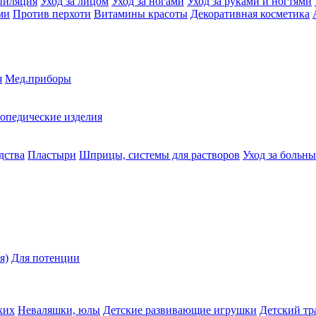
пиляция
Уход за лицом
Уход за ногами
Уход за руками и ногтями
ми
Против перхоти
Витамины красоты
Декоративная косметика
я
Мед.приборы
опедические изделия
дства
Пластыри
Шприцы, системы для растворов
Уход за больн
я)
Для потенции
ких
Неваляшки, юлы
Детские развивающие игрушки
Детский тр