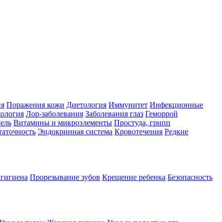
ия
Поражения кожи
Диетология
Иммунитет
Инфекционные
ология
Лор-заболевания
Заболевания глаз
Геморрой
ель
Витамины и микроэлементы
Простуда, грипп
таточность
Эндокринная система
Кровотечения
Редкие
 гигиена
Прорезывание зубов
Крещение ребенка
Безопасность