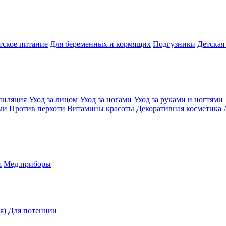
тское питание
Для беременных и кормящих
Подгузники
Детская
пиляция
Уход за лицом
Уход за ногами
Уход за руками и ногтями
ми
Против перхоти
Витамины красоты
Декоративная косметика
я
Мед.приборы
я)
Для потенции