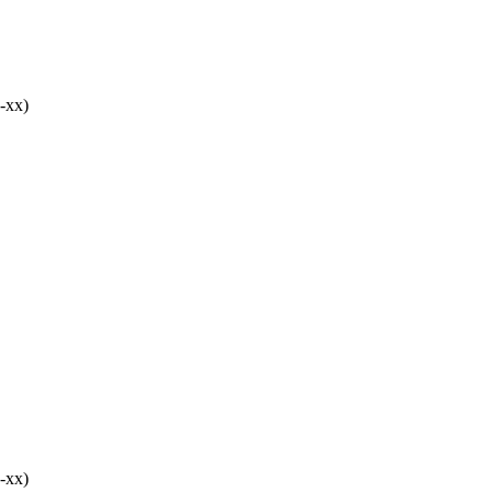
-хх)
-хх)