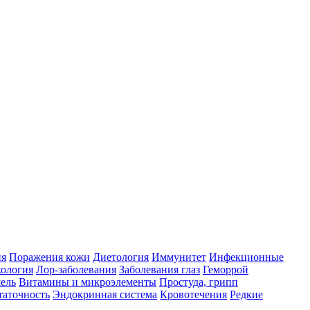
ия
Поражения кожи
Диетология
Иммунитет
Инфекционные
ология
Лор-заболевания
Заболевания глаз
Геморрой
ель
Витамины и микроэлементы
Простуда, грипп
таточность
Эндокринная система
Кровотечения
Редкие