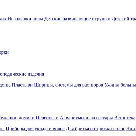
ких
Неваляшки, юлы
Детские развивающие игрушки
Детский тр
орки
опедические изделия
дства
Пластыри
Шприцы, системы для растворов
Уход за больн
Лежанки, домики
Переноски
Аквариумы и аксессуары
Ветаптека
ры
Приборы для укладки волос
Для бритья и стрижки волос
Эпи