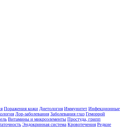
ия
Поражения кожи
Диетология
Иммунитет
Инфекционные
ология
Лор-заболевания
Заболевания глаз
Геморрой
ель
Витамины и микроэлементы
Простуда, грипп
таточность
Эндокринная система
Кровотечения
Редкие