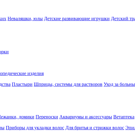
ких
Неваляшки, юлы
Детские развивающие игрушки
Детский тр
орки
опедические изделия
дства
Пластыри
Шприцы, системы для растворов
Уход за больн
Лежанки, домики
Переноски
Аквариумы и аксессуары
Ветаптека
ры
Приборы для укладки волос
Для бритья и стрижки волос
Эпи