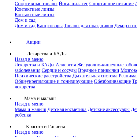
Спортивные товары
Йога, пилатес
Спортивное питание
Контактные линзы
Контактные линзы
Дом и сад
Дом и сад
Канцтовары
Товары для праздников
Декор и и
Акции
Лекарства и БАДы
Назад в меню
Лекарства и БАДы
Аллергия
Желудочно-кишечные забол
заболевания
Сердце и сосуды
Вредные привычки
Мозгов
Психические расстройства
Дыхательная система
Реанима
Общеукрепляющие и тонизирующие
Обезболивающие
Тр
лекарства
Мама и малыш
Назад в меню
Мама и малыш
Детская косметика
Детские аксессуары
Де
ребенка
Красота и Гигиена
Назад в меню