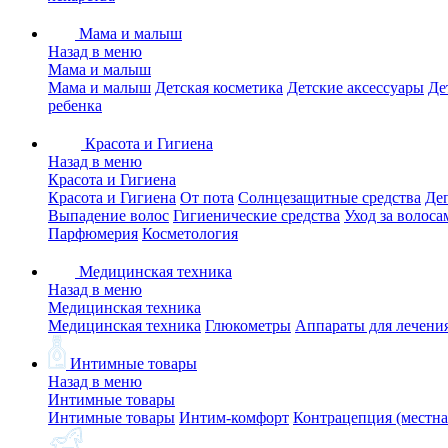
Мама и малыш
Назад в меню
Мама и малыш
Мама и малыш
Детская косметика
Детские аксессуары
Де
ребенка
Красота и Гигиена
Назад в меню
Красота и Гигиена
Красота и Гигиена
От пота
Солнцезащитные средства
Де
Выпадение волос
Гигиенические средства
Уход за волоса
Парфюмерия
Косметология
Медицинская техника
Назад в меню
Медицинская техника
Медицинская техника
Глюкометры
Аппараты для лечени
Интимные товары
Назад в меню
Интимные товары
Интимные товары
Интим-комфорт
Контрацепция (местна