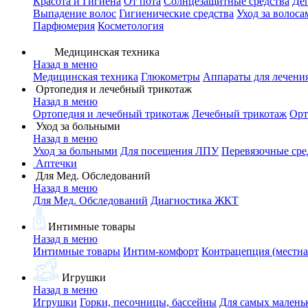
Красота и Гигиена
От пота
Солнцезащитные средства
Де
Выпадение волос
Гигиенические средства
Уход за волоса
Парфюмерия
Косметология
Медицинская техника
Назад в меню
Медицинская техника
Глюкометры
Аппараты для лечени
Ортопедия и лечебный трикотаж
Назад в меню
Ортопедия и лечебный трикотаж
Лечебный трикотаж
Орт
Уход за больными
Назад в меню
Уход за больными
Для посещения ЛПУ
Перевязочные сре
Аптечки
Для Мед. Обследований
Назад в меню
Для Мед. Обследований
Диагностика ЖКТ
Интимные товары
Назад в меню
Интимные товары
Интим-комфорт
Контрацепция (местна
Игрушки
Назад в меню
Игрушки
Горки, песочницы, бассейны
Для самых малень