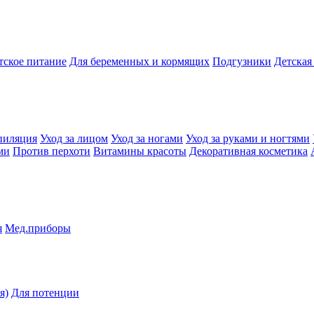
тское питание
Для беременных и кормящих
Подгузники
Детская
пиляция
Уход за лицом
Уход за ногами
Уход за руками и ногтями
ми
Против перхоти
Витамины красоты
Декоративная косметика
я
Мед.приборы
я)
Для потенции