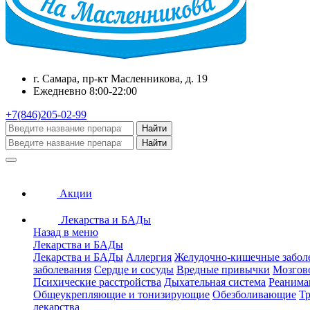
г. Самара, пр-кт Масленникова, д. 19
Ежедневно 8:00-22:00
+7(846)205-02-99
Найти
Найти
Акции
Лекарства и БАДы
Назад в меню
Лекарства и БАДы
Лекарства и БАДы
Аллергия
Желудочно-кишечные забол
заболевания
Сердце и сосуды
Вредные привычки
Мозгов
Психические расстройства
Дыхательная система
Реанима
Общеукрепляющие и тонизирующие
Обезболивающие
Тр
лекарства