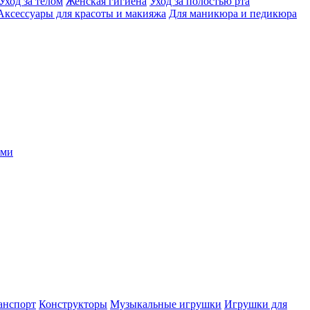
Уход за телом
Женская гигиена
Уход за полостью рта
Аксессуары для красоты и макияжа
Для маникюра и педикюра
ыми
анспорт
Конструкторы
Музыкальные игрушки
Игрушки для