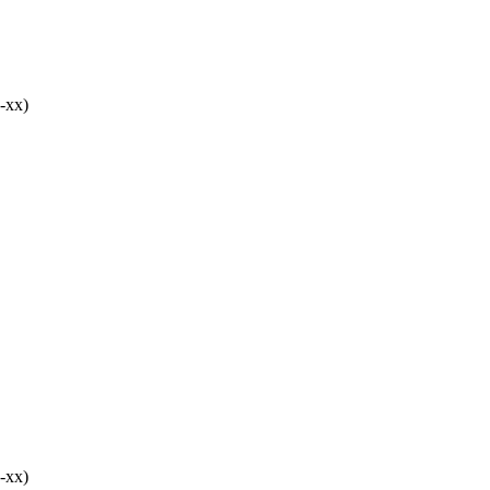
-хх)
-хх)