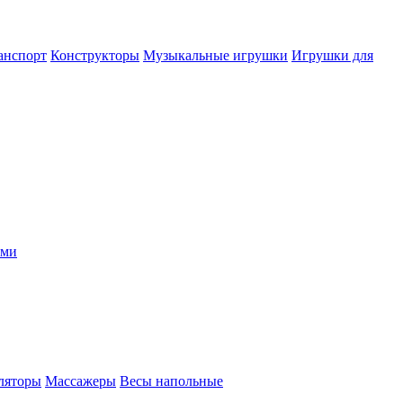
анспорт
Конструкторы
Музыкальные игрушки
Игрушки для
ыми
ляторы
Массажеры
Весы напольные