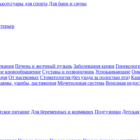
Аксессуары для спорта
Для бани и сауны
нтерьер
евания
Печень и желчный пузырь
Заболевания крови
Гинеколог
ое кровообращение
Суставы и позвоночник
Успокаивающие
Онк
ция
От насекомых
Стоматология (без ухода за полостью рта)
Каш
авмы, ушибы, растяжения
Мочеполовая система
Венозная недос
тское питание
Для беременных и кормящих
Подгузники
Детская