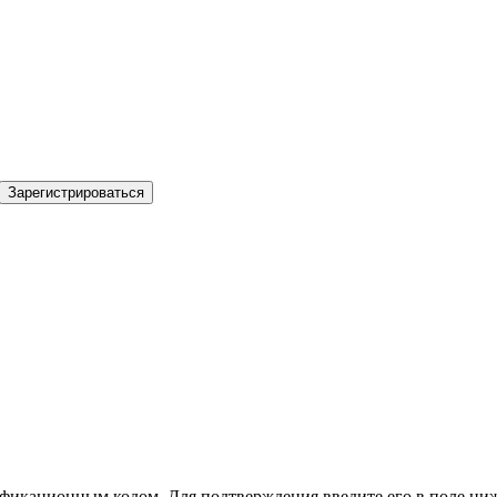
Зарегистрироваться
фикационным кодом. Для подтверждения введите его в поле ниж