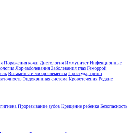
ия
Поражения кожи
Диетология
Иммунитет
Инфекционные
ология
Лор-заболевания
Заболевания глаз
Геморрой
ель
Витамины и микроэлементы
Простуда, грипп
таточность
Эндокринная система
Кровотечения
Редкие
 гигиена
Прорезывание зубов
Крещение ребенка
Безопасность