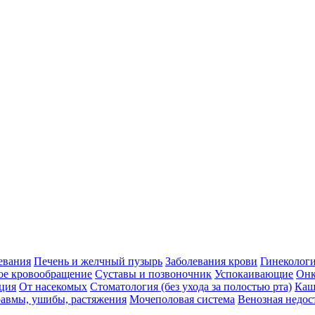
евания
Печень и желчный пузырь
Заболевания крови
Гинеколог
ое кровообращение
Суставы и позвоночник
Успокаивающие
Онк
ция
От насекомых
Стоматология (без ухода за полостью рта)
Каш
авмы, ушибы, растяжения
Мочеполовая система
Венозная недос