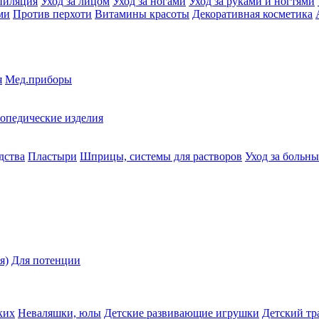
пиляция
Уход за лицом
Уход за ногами
Уход за руками и ногтями
ми
Против перхоти
Витамины красоты
Декоративная косметика
я
Мед.приборы
опедические изделия
дства
Пластыри
Шприцы, системы для растворов
Уход за больн
я)
Для потенции
ких
Неваляшки, юлы
Детские развивающие игрушки
Детский тр