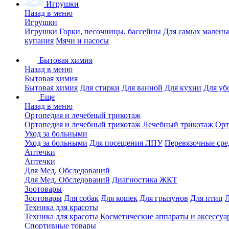
Игрушки
Назад в меню
Игрушки
Игрушки
Горки, песочницы, бассейны
Для самых малень
купания
Мячи и насосы
Бытовая химия
Назад в меню
Бытовая химия
Бытовая химия
Для стирки
Для ванной
Для кухни
Для уб
Еще
Назад в меню
Ортопедия и лечебный трикотаж
Ортопедия и лечебный трикотаж
Лечебный трикотаж
Орт
Уход за больными
Уход за больными
Для посещения ЛПУ
Перевязочные сре
Аптечки
Аптечки
Для Мед. Обследований
Для Мед. Обследований
Диагностика ЖКТ
Зоотовары
Зоотовары
Для собак
Для кошек
Для грызунов
Для птиц
Техника для красоты
Техника для красоты
Косметические аппараты и аксессуа
Спортивные товары