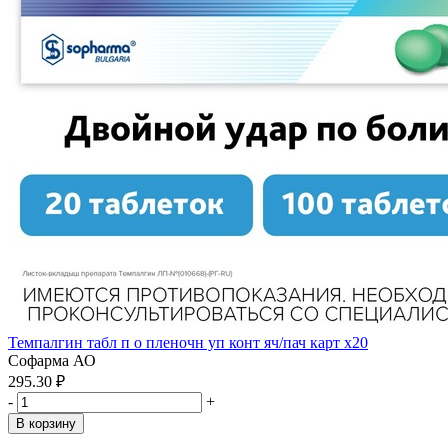
Темпалгин табл п о пленочн уп конт яч/пач карт x20
Софарма АО
295.30 ₽
-
+
В корзину