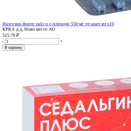
Налгезин форте табл п о пленочн 550 мг уп конт яч x10
КРКА д д, Ново место АО
515.70 ₽
-
+
В корзину