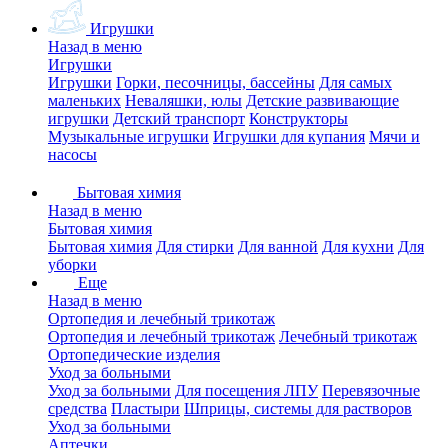
Игрушки
Назад в меню
Игрушки
Игрушки
Горки, песочницы, бассейны
Для самых
маленьких
Неваляшки, юлы
Детские развивающие
игрушки
Детский транспорт
Конструкторы
Музыкальные игрушки
Игрушки для купания
Мячи и
насосы
Бытовая химия
Назад в меню
Бытовая химия
Бытовая химия
Для стирки
Для ванной
Для кухни
Для
уборки
Еще
Назад в меню
Ортопедия и лечебный трикотаж
Ортопедия и лечебный трикотаж
Лечебный трикотаж
Ортопедические изделия
Уход за больными
Уход за больными
Для посещения ЛПУ
Перевязочные
средства
Пластыри
Шприцы, системы для растворов
Уход за больными
Аптечки