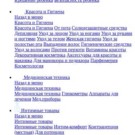
Крещение ребенка
Безопасность ребенка
Красота и Гигиена
Назад в меню
Красота и Гигиена
Красота и Гигиена
От пота
Солнцезащитные средства
Депиляция
Уход за лицом
Уход за ногами
Уход за руками
и ногтями
Уход за телом
Женская гигиена
Уход за
полостью рта
Выпадение волос
Гигиенические средства
Уход за волосами
Против перхоти
Витамины красоты
Декоративная косметика
Аксессуары для красоты и
макияжа
Для маникюра и педикюра
Парфюмерия
Косметология
Медицинская техника
Назад в меню
Медицинская техника
Медицинская техника
Глюкометры
Аппараты для
лечения
Мед.приборы
Интимные товары
Назад в меню
Интимные товары
Интимные товары
Интим-комфорт
Контрацепция
(местная)
Для потенции