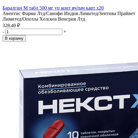
Баралгин М табл 500 мг уп конт яч/пач карт x20
Авентис Фарма Лтд/Санофи Индия Лимитед/Зентива Прайвет
Лимитед/Опелла Хелскеа Венгрия Лтд
328.40 ₽
-
+
В корзину