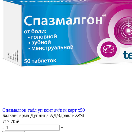
Спазмалгон табл уп конт яч/пач карт x50
Балканфарма-Дупница АД/Здравле ХФЗ
717.70 ₽
-
+