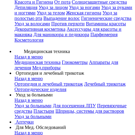
Красота и Гигиена
От пота
Солнцезащитные средства
Депиляция
Уход за лицом
Уход за ногами
Уход за руками
и ногтями
Уход за телом
Женская гигиена
Уход за
полостью рта
Выпадение волос
Гигиенические средства
Уход за волосами
Против перхоти
Витамины красоты
Декоративная косметика
Аксессуары для красоты и
макияжа
Для маникюра и педикюра
Парфюмерия
Косметология
Медицинская техника
Назад в меню
Медицинская техника
Глюкометры
Аппараты для
лечения
Мед.приборы
Ортопедия и лечебный трикотаж
Назад в меню
Ортопедия и лечебный трикотаж
Лечебный трикотаж
Ортопедические изделия
Уход за больными
Назад в меню
Уход за больными
Для посещения ЛПУ
Перевязочные
средства
Пластыри
Шприцы, системы для растворов
Уход за больными
Аптечки
Для Мед. Обследований
Назад в меню