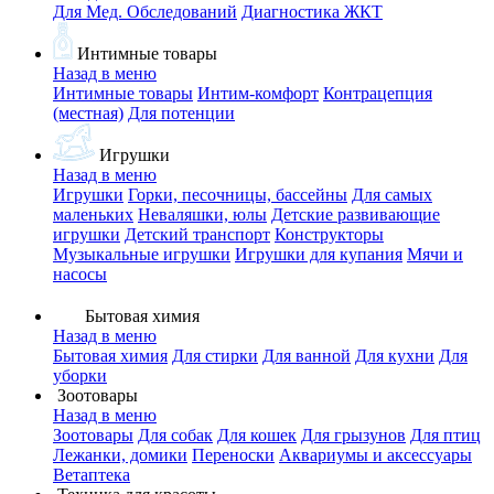
Для Мед. Обследований
Диагностика ЖКТ
Интимные товары
Назад в меню
Интимные товары
Интим-комфорт
Контрацепция
(местная)
Для потенции
Игрушки
Назад в меню
Игрушки
Горки, песочницы, бассейны
Для самых
маленьких
Неваляшки, юлы
Детские развивающие
игрушки
Детский транспорт
Конструкторы
Музыкальные игрушки
Игрушки для купания
Мячи и
насосы
Бытовая химия
Назад в меню
Бытовая химия
Для стирки
Для ванной
Для кухни
Для
уборки
Зоотовары
Назад в меню
Зоотовары
Для собак
Для кошек
Для грызунов
Для птиц
Лежанки, домики
Переноски
Аквариумы и аксессуары
Ветаптека