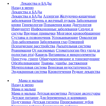
Лекарства и БАДы
Назад в меню
Лекарства и БАДы
Лекарства и БАДы
Аллергия
Желудочно-кишечные
заболевания
Печень и желчный пузырь
Заболевания
крови
Гинекология
Поражения кожи
Диетология
Иммунитет
Инфекционные заболевания
Сердце и
сосуды
Вредные привычки
Мозговое кровообращение
Суставы и позвоночник
Успокаивающие
Онкология
Лор-заболевания
Заболевания глаз
Геморрой
Психические расстройства
Дыхательная система
Реанимация
От насекомых
Стоматология (без ухода за
полостью рта)
Кашель
Витамины и микроэлементы
Простуда, грипп
Общеукрепляющие и тонизирующие
Обезболивающие
Травмы, ушибы, растяжения
Мочеполовая система
Венозная недостаточность
Эндокринная система
Кровотечения
Редкие лекарства
Мама и малыш
Назад в меню
Мама и малыш
Мама и малыш
Детская косметика
Детские аксессуары
Детское питание
Для беременных и кормящих
Подгузники
Детская гигиена
Прорезывание зубов