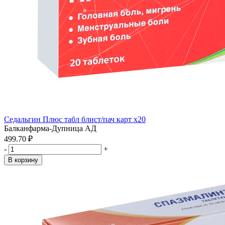
Седальгин Плюс табл блист/пач карт x20
Балканфарма-Дупница АД
499.70 ₽
-
+
В корзину