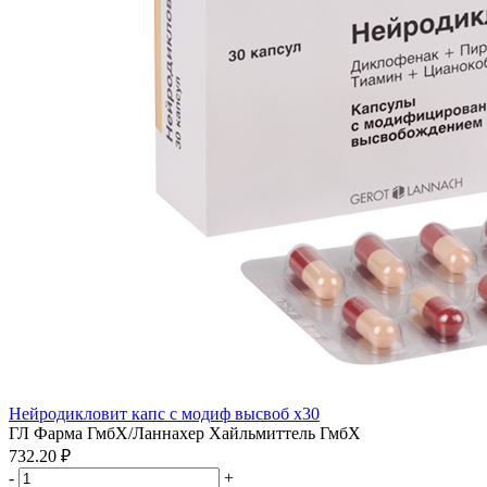
Нейродикловит капс с модиф высвоб x30
ГЛ Фарма ГмбХ/Ланнахер Хайльмиттель ГмбХ
732.20 ₽
-
+