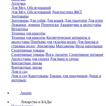
Аптечки
Для Мед. Обследований
Для Мед. Обследований
Диагностика ЖКТ
Зоотовары
Зоотовары
Для собак
Для кошек
Для грызунов
Для птиц
Лежанки, домики
Переноски
Аквариумы и аксессуары
Ветаптека
Техника для красоты
Техника для красоты
Косметические аппараты и
аксессуары
Приборы для укладки волос
Для бритья и
стрижки волос
Эпиляторы
Массажеры
Весы напольные
Спортивные товары
Спортивные товары
Йога, пилатес
Спортивное питание
Аксессуары для спорта
Для бани и сауны
Контактные линзы
Контактные линзы
Дом и сад
Дом и сад
Канцтовары
Товары для праздников
Декор и
интерьер
Акции
Лекарства и БАДы