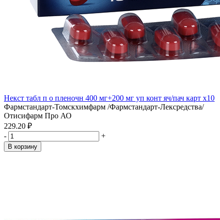
Некст табл п о пленочн 400 мг+200 мг уп конт яч/пач карт x10
Фармстандарт-Томскхимфарм /Фармстандарт-Лексредства/
Отисифарм Про АО
229.20 ₽
-
+
В корзину