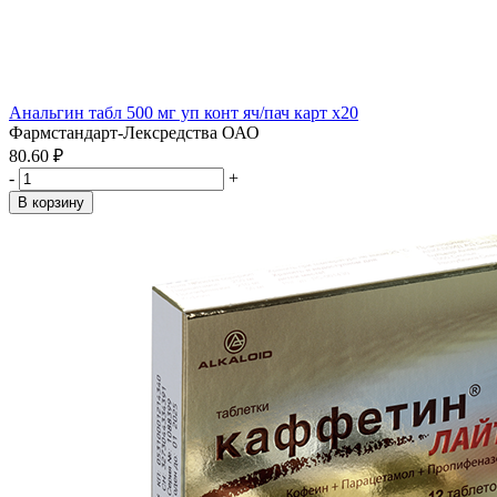
Анальгин табл 500 мг уп конт яч/пач карт x20
Фармстандарт-Лексредства ОАО
80.60 ₽
-
+
В корзину