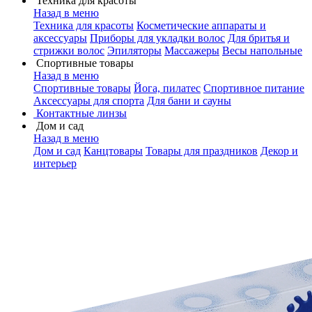
Техника для красоты
Назад в меню
Техника для красоты
Косметические аппараты и
аксессуары
Приборы для укладки волос
Для бритья и
стрижки волос
Эпиляторы
Массажеры
Весы напольные
Спортивные товары
Назад в меню
Спортивные товары
Йога, пилатес
Спортивное питание
Аксессуары для спорта
Для бани и сауны
Контактные линзы
Дом и сад
Назад в меню
Дом и сад
Канцтовары
Товары для праздников
Декор и
интерьер