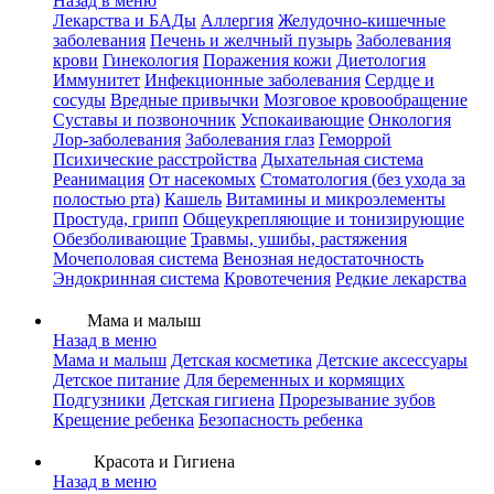
Назад в меню
Лекарства и БАДы
Аллергия
Желудочно-кишечные
заболевания
Печень и желчный пузырь
Заболевания
крови
Гинекология
Поражения кожи
Диетология
Иммунитет
Инфекционные заболевания
Сердце и
сосуды
Вредные привычки
Мозговое кровообращение
Суставы и позвоночник
Успокаивающие
Онкология
Лор-заболевания
Заболевания глаз
Геморрой
Психические расстройства
Дыхательная система
Реанимация
От насекомых
Стоматология (без ухода за
полостью рта)
Кашель
Витамины и микроэлементы
Простуда, грипп
Общеукрепляющие и тонизирующие
Обезболивающие
Травмы, ушибы, растяжения
Мочеполовая система
Венозная недостаточность
Эндокринная система
Кровотечения
Редкие лекарства
Мама и малыш
Назад в меню
Мама и малыш
Детская косметика
Детские аксессуары
Детское питание
Для беременных и кормящих
Подгузники
Детская гигиена
Прорезывание зубов
Крещение ребенка
Безопасность ребенка
Красота и Гигиена
Назад в меню