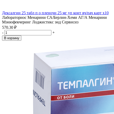
Дексалгин 25 табл п о пленочн 25 мг уп конт яч/пач карт x10
Лабораториос Менарини СА/Берлин-Хеми АГ/А Менарини
Мэнюфекчеринг Лоджистикс энд Сервисиз
570.30 ₽
-
+
В корзину