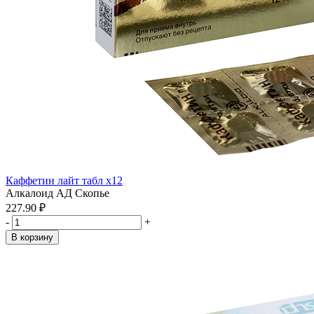
Каффетин лайт табл x12
Алкалоид АД Скопье
227.90 ₽
-
+
В корзину