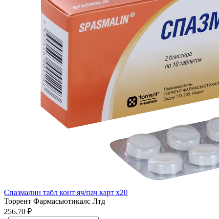
Спазмалин табл конт яч/пач карт x20
Торрент Фармасьютикалс Лтд
256.70 ₽