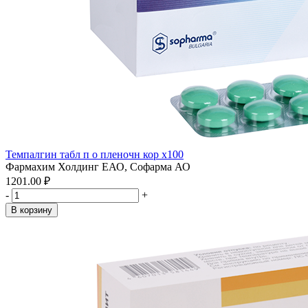
Темпалгин табл п о пленочн кор x100
Фармахим Холдинг ЕАО, Софарма АО
1201.00 ₽
-
+
В корзину