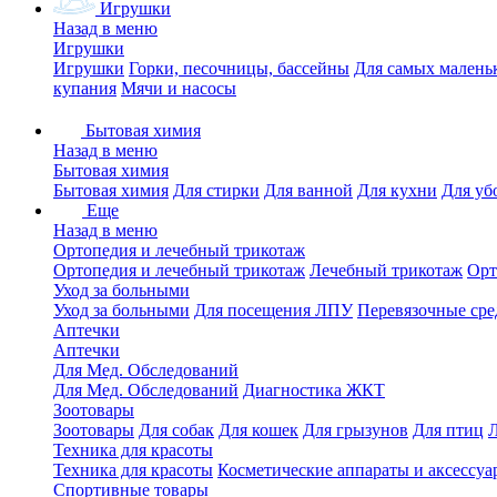
Игрушки
Назад в меню
Игрушки
Игрушки
Горки, песочницы, бассейны
Для самых малень
купания
Мячи и насосы
Бытовая химия
Назад в меню
Бытовая химия
Бытовая химия
Для стирки
Для ванной
Для кухни
Для уб
Еще
Назад в меню
Ортопедия и лечебный трикотаж
Ортопедия и лечебный трикотаж
Лечебный трикотаж
Орт
Уход за больными
Уход за больными
Для посещения ЛПУ
Перевязочные сре
Аптечки
Аптечки
Для Мед. Обследований
Для Мед. Обследований
Диагностика ЖКТ
Зоотовары
Зоотовары
Для собак
Для кошек
Для грызунов
Для птиц
Техника для красоты
Техника для красоты
Косметические аппараты и аксессуа
Спортивные товары