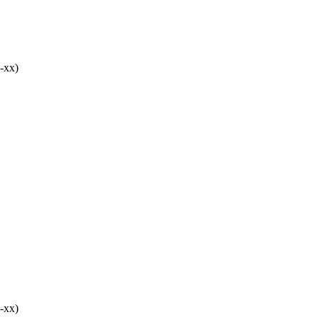
-хх)
-хх)