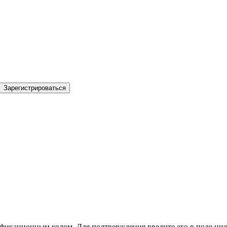
Зарегистрироваться
фикационным кодом. Для подтверждения введите его в поле ниж