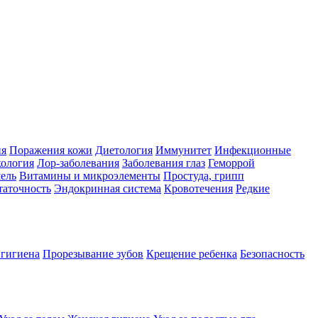
ия
Поражения кожи
Диетология
Иммунитет
Инфекционные
ология
Лор-заболевания
Заболевания глаз
Геморрой
ель
Витамины и микроэлементы
Простуда, грипп
таточность
Эндокринная система
Кровотечения
Редкие
 гигиена
Прорезывание зубов
Крещение ребенка
Безопасность