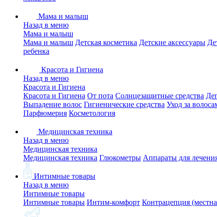
Мама и малыш
Назад в меню
Мама и малыш
Мама и малыш
Детская косметика
Детские аксессуары
Де
ребенка
Красота и Гигиена
Назад в меню
Красота и Гигиена
Красота и Гигиена
От пота
Солнцезащитные средства
Де
Выпадение волос
Гигиенические средства
Уход за волоса
Парфюмерия
Косметология
Медицинская техника
Назад в меню
Медицинская техника
Медицинская техника
Глюкометры
Аппараты для лечени
Интимные товары
Назад в меню
Интимные товары
Интимные товары
Интим-комфорт
Контрацепция (местна