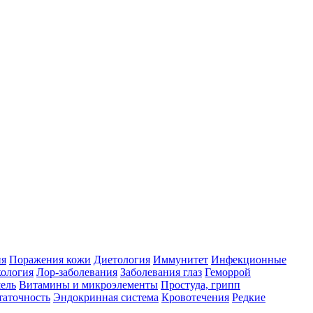
ия
Поражения кожи
Диетология
Иммунитет
Инфекционные
ология
Лор-заболевания
Заболевания глаз
Геморрой
ель
Витамины и микроэлементы
Простуда, грипп
таточность
Эндокринная система
Кровотечения
Редкие