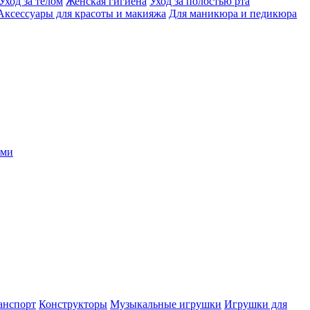
Уход за телом
Женская гигиена
Уход за полостью рта
Аксессуары для красоты и макияжа
Для маникюра и педикюра
ыми
анспорт
Конструкторы
Музыкальные игрушки
Игрушки для