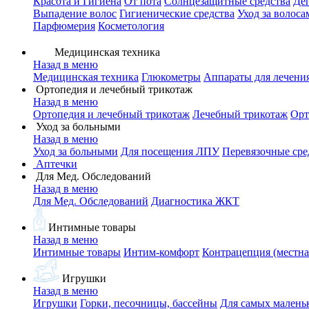
Красота и Гигиена
От пота
Солнцезащитные средства
Де
Выпадение волос
Гигиенические средства
Уход за волоса
Парфюмерия
Косметология
Медицинская техника
Назад в меню
Медицинская техника
Глюкометры
Аппараты для лечени
Ортопедия и лечебный трикотаж
Назад в меню
Ортопедия и лечебный трикотаж
Лечебный трикотаж
Орт
Уход за больными
Назад в меню
Уход за больными
Для посещения ЛПУ
Перевязочные сре
Аптечки
Для Мед. Обследований
Назад в меню
Для Мед. Обследований
Диагностика ЖКТ
Интимные товары
Назад в меню
Интимные товары
Интим-комфорт
Контрацепция (местна
Игрушки
Назад в меню
Игрушки
Горки, песочницы, бассейны
Для самых малень