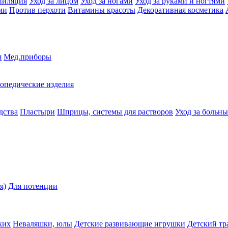
пиляция
Уход за лицом
Уход за ногами
Уход за руками и ногтями
ми
Против перхоти
Витамины красоты
Декоративная косметика
я
Мед.приборы
опедические изделия
дства
Пластыри
Шприцы, системы для растворов
Уход за больн
я)
Для потенции
ких
Неваляшки, юлы
Детские развивающие игрушки
Детский тр