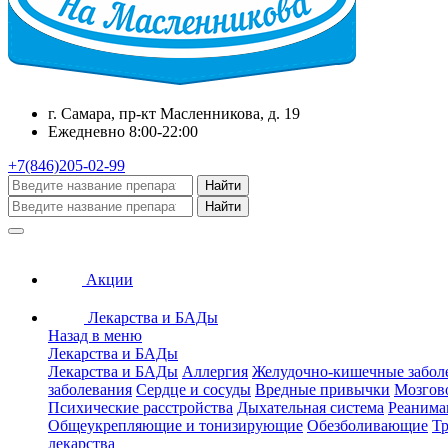
г. Самара, пр-кт Масленникова, д. 19
Ежедневно 8:00-22:00
+7(846)205-02-99
Найти
Найти
Акции
Лекарства и БАДы
Назад в меню
Лекарства и БАДы
Лекарства и БАДы
Аллергия
Желудочно-кишечные забол
заболевания
Сердце и сосуды
Вредные привычки
Мозгов
Психические расстройства
Дыхательная система
Реанима
Общеукрепляющие и тонизирующие
Обезболивающие
Тр
лекарства