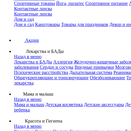
Спортивные товары
Йога, пилатес
Спортивное питание
Контактные линзы
Контактные линзы
Дом и сад
Дом и сад
Канцтовары
Товары для праздников
Декор и и
Акции
Лекарства и БАДы
Назад в меню
Лекарства и БАДы
Аллергия
Желудочно-кишечные забол
заболевания
Сердце и сосуды
Вредные привычки
Мозгов
Психические расстройства
Дыхательная система
Реанима
Общеукрепляющие и тонизирующие
Обезболивающие
Тр
лекарства
Мама и малыш
Назад в меню
Мама и малыш
Детская косметика
Детские аксессуары
Де
ребенка
Красота и Гигиена
Назад в меню