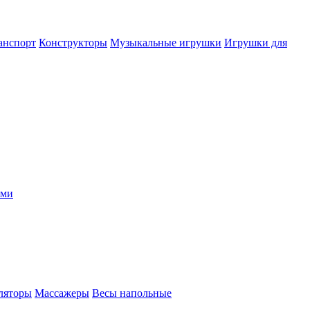
анспорт
Конструкторы
Музыкальные игрушки
Игрушки для
ыми
ляторы
Массажеры
Весы напольные