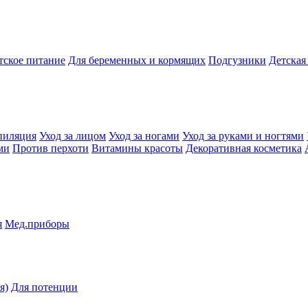
тское питание
Для беременных и кормящих
Подгузники
Детская
пиляция
Уход за лицом
Уход за ногами
Уход за руками и ногтями
ми
Против перхоти
Витамины красоты
Декоративная косметика
я
Мед.приборы
я)
Для потенции