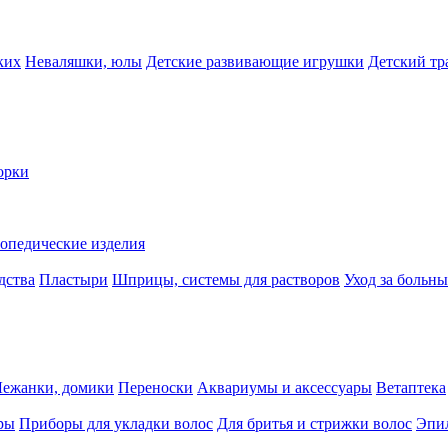
ких
Неваляшки, юлы
Детские развивающие игрушки
Детский тр
орки
опедические изделия
дства
Пластыри
Шприцы, системы для растворов
Уход за больн
Лежанки, домики
Переноски
Аквариумы и аксессуары
Ветаптека
ры
Приборы для укладки волос
Для бритья и стрижки волос
Эпи