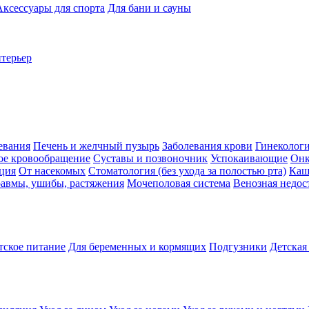
Аксессуары для спорта
Для бани и сауны
нтерьер
евания
Печень и желчный пузырь
Заболевания крови
Гинеколог
ое кровообращение
Суставы и позвоночник
Успокаивающие
Онк
ция
От насекомых
Стоматология (без ухода за полостью рта)
Каш
авмы, ушибы, растяжения
Мочеполовая система
Венозная недос
тское питание
Для беременных и кормящих
Подгузники
Детская