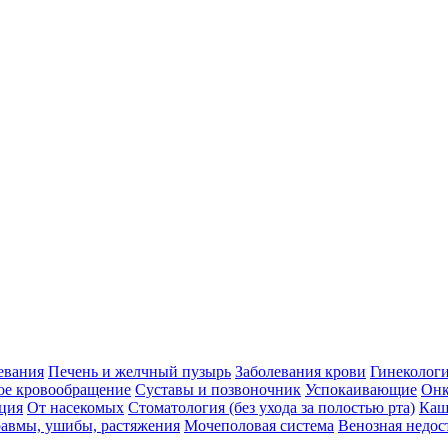
евания
Печень и желчный пузырь
Заболевания крови
Гинеколог
ое кровообращение
Суставы и позвоночник
Успокаивающие
Онк
ция
От насекомых
Стоматология (без ухода за полостью рта)
Каш
авмы, ушибы, растяжения
Мочеполовая система
Венозная недос